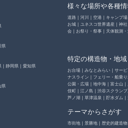
様々な場所や各種情
道路
｜
河川
｜
空港
｜
キャンプ場
お城
｜
ユネスコ世界遺産
｜
神社
県
会
｜
お祭り・祭事
｜
天体観測・
川県
特定の構造物・地域
県
｜
静岡県
｜
愛知県
お台場
｜
みなとみらい
｜
サービ
ナスライン
｜
フェリー・船乗り
公園・広場
｜
地中海
｜
富士山
｜
山県
伎町
｜
江ノ島
｜
渋谷スクランブ
芦ノ湖
｜
草津温泉
｜
貯水ダム
｜
テーマからさがす
市街地
｜
景勝地
｜
歴史的建造物