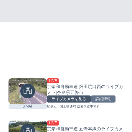
LIVE
+
京奈和自動車道 畑田坑口西のライブカ
メラ|奈良県五條市
−
ライブカメラを見る
詳細情報
MAP
配信元：
国土交通省 奈良国道事務所
LIVE
京奈和自動車道 五條本線のライブカメ