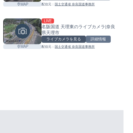
MAP
配信元：
国土交通省 奈良国道事務所
LIVE
名阪国道 天理東のライブカメラ|奈良
県天理市
ライブカメラを見る
詳細情報
MAP
配信元：
国土交通省 奈良国道事務所