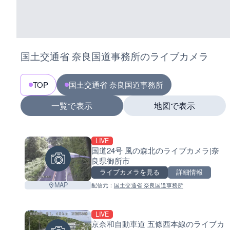
国土交通省 奈良国道事務所のライブカメラ
TOP
国土交通省 奈良国道事務所
一覧で表示
地図で表示
LIVE
国道24号 風の森北のライブカメラ|奈
良県御所市
ライブカメラを見る
詳細情報
MAP
配信元：
国土交通省 奈良国道事務所
LIVE
京奈和自動車道 五條西本線のライブカ