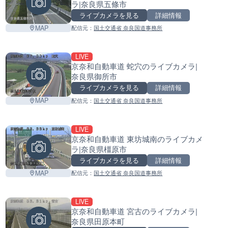
ラ|奈良県五條市
ライブカメラを見る
詳細情報
MAP
配信元：
国土交通省 奈良国道事務所
LIVE
京奈和自動車道 蛇穴のライブカメラ|
奈良県御所市
ライブカメラを見る
詳細情報
MAP
配信元：
国土交通省 奈良国道事務所
LIVE
京奈和自動車道 東坊城南のライブカメ
ラ|奈良県橿原市
ライブカメラを見る
詳細情報
Leaflet
|
©
GoogleMap
contributors
MAP
配信元：
国土交通省 奈良国道事務所
LIVE
京奈和自動車道 宮古のライブカメラ|
奈良県田原本町