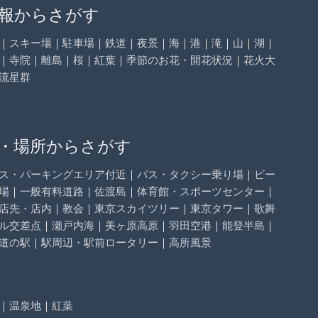
報からさがす
｜
スキー場
｜
駐車場
｜
鉄道
｜
夜景
｜
海
｜
港
｜
滝
｜
山
｜
湖
｜
｜
寺院
｜
離島
｜
桜
｜
紅葉
｜
季節のお花・開花状況
｜
花火大
流星群
・場所からさがす
ス・パーキングエリア付近
｜
バス・タクシー乗り場
｜
ビー
場
｜
一般有料道路
｜
佐渡島
｜
体育館・スポーツセンター
｜
店先・店内
｜
教会
｜
東京スカイツリー
｜
東京タワー
｜
歌舞
ル交差点
｜
瀬戸内海
｜
美ヶ原高原
｜
羽田空港
｜
能登半島
｜
道の駅
｜
駅周辺・駅前ロータリー
｜
高所風景
｜
温泉地
｜
紅葉