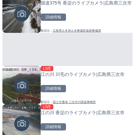
国道375号 香淀のライブカメラ|広島県三次市
ぎふ長良川花火大会のライ
産湯川水門付近のライブカ
阜市
町
詳細情報
詳細情報
詳細情報
配信元：
広島県土木局土木整備部道路整備課
配信元：
配信元：
Japan Explorers
日高町役場
LIVE
LIVE
LIVE
江の川 川毛のライブカメラ|広島県三次市
国道406号 菅平のライブ
導目木川 花立砂防堰堤下流
福岡県朝倉市
詳細情報
詳細情報
詳細情報
配信元：
国土交通省 三次河川国道事務所
配信元：
配信元：
長野県庁
福岡県庁県土整備部河川課
LIVE
LIVE
LIVE
江の川 香淀のライブカメラ|広島県三次市
ごろごろ茶屋のライブカメ
常呂川 鹿ノ子ダムのライブ
戸町
詳細情報
詳細情報
詳細情報