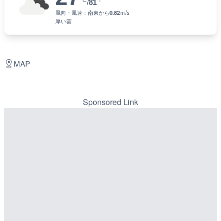
°C
°F
/
81
風向・風速：
南東
から
0.82
ｍ/s
厚い雲
MAP
Sponsored Link