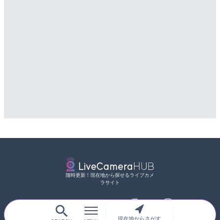
随時更新！現在地から探せるライブカメ
ラサイト
現在地からさがす
サイトTOP
都道府県別
道路
河川
台風情報