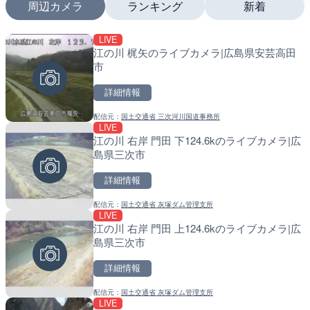
周辺カメラ
ランキング
新着
LIVE
LIVE
LIVE
江の川 梶矢のライブカメラ|広島県安芸高田
日本全国・緊急地震速報の
南出川水門付近のライブカ
市
町
詳細情報
詳細情報
詳細情報
配信元：
国土交通省 三次河川国道事務所
配信元：
配信元：
株式会社ティーファイブプロジ
日高町役場
LIVE
LIVE
LIVE
江の川 右岸 門田 下124.6kのライブカメラ|広
羽田空港第2旅客ターミナ
比井川水門付近から比井崎
島県三次市
メラ|東京都大田区
ラ|和歌山県日高町
詳細情報
詳細情報
詳細情報
配信元：
国土交通省 灰塚ダム管理支所
配信元：
配信元：
日本テレビ
日高町役場
LIVE
LIVE
LIVE
江の川 右岸 門田 上124.6kのライブカメラ|広
Impaxビル付近から歌舞
小浦川水門付近から小浦海
島県三次市
カメラ|東京都新宿区
メラ|和歌山県日高町
詳細情報
詳細情報
詳細情報
配信元：
国土交通省 灰塚ダム管理支所
配信元：
配信元：
歌舞伎町ゴジラ前ライブ
日高町役場
LIVE
LIVE終了
LIVE