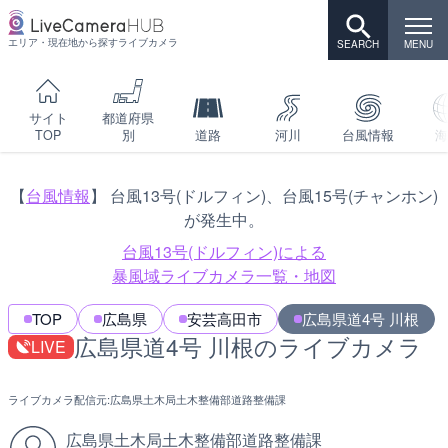
エリア・現在地から探すライブカメラ
サイト
都道府県
TOP
別
道路
河川
台風情報
海
【
台風情報
】 台風13号(ドルフィン)、台風15号(チャンホン)
が発生中。
台風13号(ドルフィン)による
暴風域ライブカメラ一覧・地図
TOP
広島県
安芸高田市
広島県道4号 川根
広島県道4号 川根のライブカメラ
LIVE
ライブカメラ配信元:
広島県土木局土木整備部道路整備課
広島県土木局土木整備部道路整備課