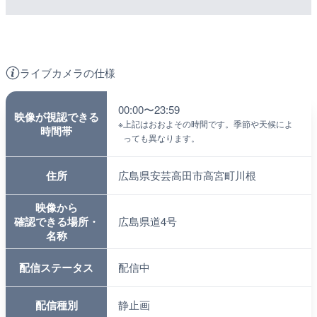
ライブカメラの仕様
00:00〜23:59
映像が視認できる
※
上記はおおよその時間です。季節や天候によ
時間帯
っても異なります。
住所
広島県安芸高田市高宮町川根
映像から
確認できる場所・
広島県道4号
名称
配信ステータス
配信中
配信種別
静止画