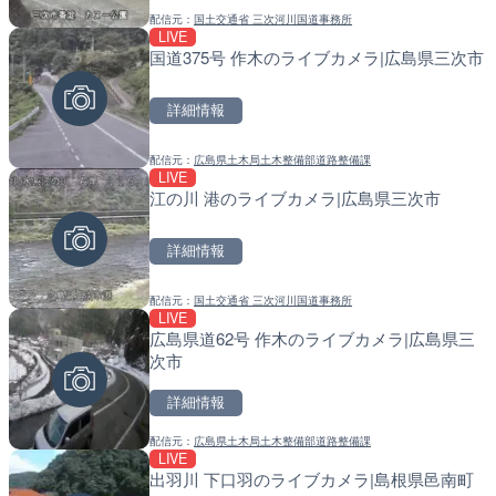
配信元：
国土交通省 三次河川国道事務所
配信元：
配信元：
天川村役場
国土交通省 北海道開発局
LIVE
LIVE
LIVE
国道375号 作木のライブカメラ|広島県三次市
淡路島モンキーセンターの
天塩川 岩尾内ダムのライブ
県洲本市
別市
詳細情報
詳細情報
詳細情報
配信元：
広島県土木局土木整備部道路整備課
配信元：
配信元：
淡路ザル
国土交通省 北海道開発局
LIVE
LIVE
LIVE
江の川 港のライブカメラ|広島県三次市
錦川 錦帯橋(錦帯橋のう飼
東京都品川区南大井のライ
メラ|山口県岩国市
川区
詳細情報
詳細情報
詳細情報
配信元：
国土交通省 三次河川国道事務所
配信元：
配信元：
アイ・キャン制作G
東京都品川区南大井ライブカメ
LIVE
LIVE終了
LIVE停止
広島県道62号 作木のライブカメラ|広島県三
熊谷花火大会のライブカメ
道の駅さがのせきのライブ
次市
市
詳細情報
詳細情報
詳細情報
配信元：
広島県土木局土木整備部道路整備課
配信元：
配信元：
J:COMチャンネル・J:COMテ
道の駅さがのせきPPカム
LIVE
LIVE
LIVE
出羽川 下口羽のライブカメラ|島根県邑南町
長良川 金華橋北交差点のラ
松江自動車道 三次東JCT