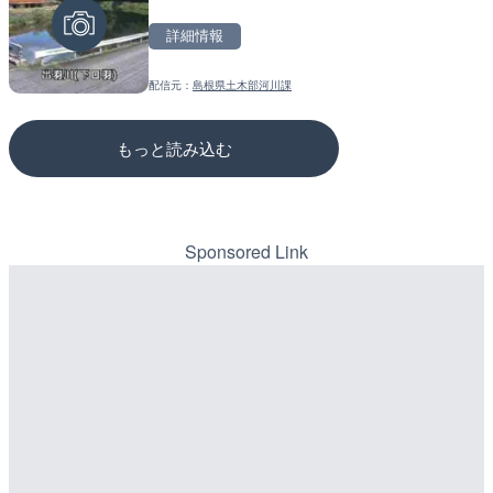
県岐阜市
のライブカメラ|広島県三
詳細情報
詳細情報
詳細情報
配信元：
島根県土木部河川課
配信元：
配信元：
シーシーエヌ
国土交通省 三次河川国道事務所
もっと読み込む
Sponsored Link