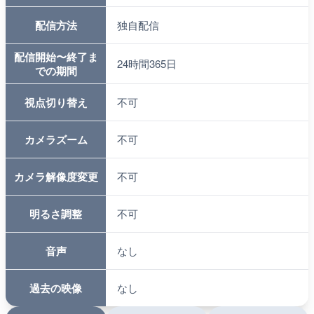
配信方法
独自配信
配信開始〜終了ま
24時間365日
での期間
視点切り替え
不可
カメラズーム
不可
カメラ解像度変更
不可
明るさ調整
不可
音声
なし
過去の映像
なし