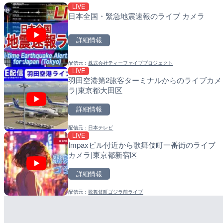
LIVE
LIVE
LIVE
日本全国・緊急地震速報のライブ カメラ
国道1号 国府津海岸のライ
南出川水門付近のライブカ
小田原市
町
詳細情報
詳細情報
詳細情報
配信元：
株式会社ティーファイブプロジェクト
配信元：
配信元：
神奈川県庁
日高町役場
LIVE
LIVE
LIVE
羽田空港第2旅客ターミナルからのライブカメ
羽田空港第2旅客ターミナ
比井川水門付近から比井
ラ|東京都大田区
ラ|東京都大田区
ラ|和歌山県日高町
詳細情報
詳細情報
詳細情報
配信元：
日本テレビ
配信元：
配信元：
日本テレビ
日高町役場
LIVE
LIVE
LIVE
Impaxビル付近から歌舞伎町一番街のライブ
日本全国・緊急地震速報の
小浦川水門付近から小浦
カメラ|東京都新宿区
メラ|和歌山県日高町
詳細情報
詳細情報
詳細情報
配信元：
歌舞伎町ゴジラ前ライブ
配信元：
配信元：
株式会社ティーファイブプロ
日高町役場
LIVE
LIVE
ごろごろ茶屋のライブカメ
産湯川水門付近のライブカ
町