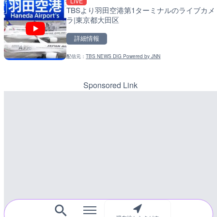
LIVE
LIVE
LIVE
TBSより羽田空港第1ターミナルのライブカメ
手結港(YASU海の駅クラ
天塩川 岩尾内ダムのライ
ラ|東京都大田区
知県香南市
市
詳細情報
詳細情報
詳細情報
配信元：
TBS NEWS DIG Powered by JNN
配信元：
配信元：
YASU海の駅CLUB
国土交通省 北海道開発局
LIVE
LIVE
原爆ドームのライブカメラ
東京都品川区南大井のライ
川区
Sponsored Link
詳細情報
詳細情報
配信元：
配信元：
株式会社ミックス
東京都品川区南大井ライブカ
LIVE停止
LIVE停止
内海海水浴場のライブカメ
道の駅さがのせきのライブ
市
詳細情報
詳細情報
配信元：
南知多町観光協会
LIVE
配信元：
道の駅さがのせきPPカム
知内川 上開田橋のライブ
LIVE
松江自動車道 三次東JCT
詳細情報
のライブカメラ|広島県三
配信元：
高島市役所 政策部 危機管理局
詳細情報
配信元：
国土交通省 三次河川国道事務