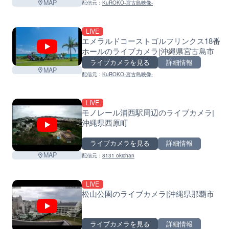
MAP
配信元：
KuROKO-宮古島映像-
LIVE
エメラルドコーストゴルフリンクス18番
ホールのライブカメラ|沖縄県宮古島市
ライブカメラを見る
詳細情報
MAP
配信元：
KuROKO-宮古島映像-
LIVE
モノレール浦西駅周辺のライブカメラ|
沖縄県西原町
ライブカメラを見る
詳細情報
MAP
配信元：
8131 okichan
LIVE
松山公園のライブカメラ|沖縄県那覇市
ライブカメラを見る
詳細情報