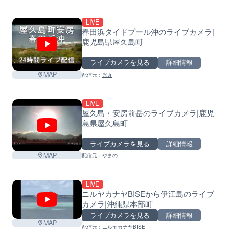
LIVE
春田浜タイドプール沖のライブカメラ|
鹿児島県屋久島町
ライブカメラを見る
詳細情報
MAP
配信元：
光丸
LIVE
屋久島・安房前岳のライブカメラ|鹿児
島県屋久島町
ライブカメラを見る
詳細情報
MAP
配信元：
やまの
LIVE
ニルヤカナヤBISEから伊江島のライブ
カメラ|沖縄県本部町
ライブカメラを見る
詳細情報
MAP
配信元：
ニルヤカナヤBISE