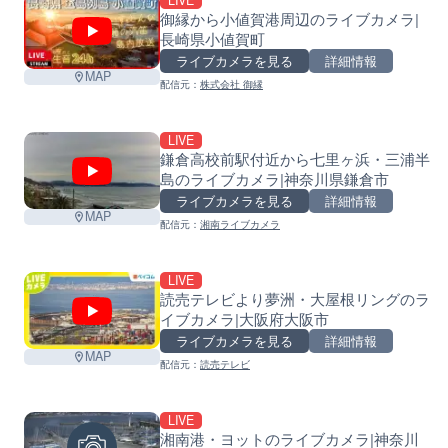
LIVE
御縁から小値賀港周辺のライブカメラ|
長崎県小値賀町
ライブカメラを見る
詳細情報
MAP
配信元：
株式会社 御縁
LIVE
鎌倉高校前駅付近から七里ヶ浜・三浦半
島のライブカメラ|神奈川県鎌倉市
ライブカメラを見る
詳細情報
MAP
配信元：
湘南ライブカメラ
LIVE
読売テレビより夢洲・大屋根リングのラ
イブカメラ|大阪府大阪市
ライブカメラを見る
詳細情報
MAP
配信元：
読売テレビ
LIVE
湘南港・ヨットのライブカメラ|神奈川