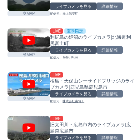
ライブカメラを見る
詳細情報
MAP
配信元：
海上保安庁
LIVE
夏季限定
利尻島の姫沼のライブカメラ|北海道利
尻富士町
ライブカメラを見る
詳細情報
MAP
配信元：
Tetsu Kuro
LIVE
桜島・天保山シーサイドブリッジのライ
ブカメラ|鹿児島県鹿児島市
ライブカメラを見る
詳細情報
MAP
配信元：
株式会社南電工
LIVE
旧太田川・広島市内のライブカメラ|広
島県広島市
ライブカメラを見る
詳細情報