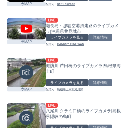
MAP
配信元：
8131 okichan
LIVE
瀬長島・那覇空港滑走路のライブカメ
ラ|沖縄県豊見城市
ライブカメラを見る
詳細情報
MAP
配信元：
BANKSY GINOWAN
LIVE
諏訪川 芦田橋のライブカメラ|島根県海
士町
ライブカメラを見る
詳細情報
MAP
配信元：
島根県土木部河川課
LIVE
八尾川 クラミ口橋のライブカメラ|島根
県隠岐の島町
ライブカメラを見る
詳細情報