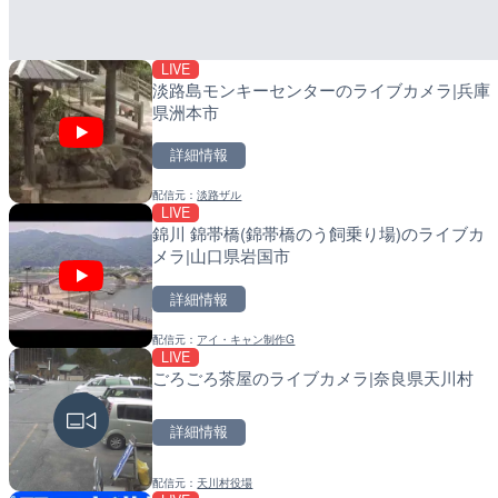
詳細情報
詳細情報
LIVE
配信元：
配信元：
天川村役場
日高町役場
淡路島モンキーセンターのライブカメラ|兵庫
県洲本市
詳細情報
配信元：
淡路ザル
LIVE
LIVE
LIVE
錦川 錦帯橋(錦帯橋のう飼乗り場)のライブカ
黒潮本陣から太平洋・久礼
導目木川 花立砂防堰堤下
メラ|山口県岩国市
高知県中土佐町
岡県朝倉市
詳細情報
詳細情報
詳細情報
配信元：
アイ・キャン制作G
配信元：
配信元：
鰹乃國の湯宿 黒潮本陣
福岡県庁県土整備部河川課
LIVE
LIVE
LIVE
ごろごろ茶屋のライブカメラ|奈良県天川村
Impaxビル付近から歌舞
常呂川 鹿ノ子ダムのライ
カメラ|東京都新宿区
町
詳細情報
詳細情報
詳細情報
配信元：
天川村役場
配信元：
配信元：
歌舞伎町ゴジラ前ライブ
国土交通省 北海道開発局