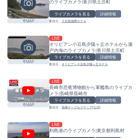
のライブカメラ|香川県土庄町
ライブカメラを見る
詳細情報
MAP
配信元：
小豆島国際ホテル
LIVE
オリビアン小豆島夕陽ヶ丘ホテルから瀬
戸内海のライブカメラ|香川県土庄町
ライブカメラを見る
詳細情報
MAP
配信元：
オリビアン小豆島夕陽ヶ丘ホテル
LIVE
長崎市恐竜博物館から軍艦島のライブカ
メラ|長崎県長崎市
ライブカメラを見る
詳細情報
MAP
配信元：
長崎ケーブルメディア[公式]
LIVE
利島港のライブカメラ|東京都利島村