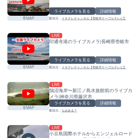
ライブカメラを見る
詳細情報
MAP
配信元：
イキテレチャンネル【壱岐市ケーブルテレビ】
LIVE
印通寺港のライブカメラ|長崎県壱岐市
ライブカメラを見る
詳細情報
MAP
配信元：
イキテレチャンネル【壱岐市ケーブルテレビ】
LIVE
鵠沼海岸〜新江ノ島水族館前のライブカ
メラ|神奈川県藤沢市
ライブカメラを見る
詳細情報
MAP
配信元：
なみある？
LIVE
小豆島国際ホテルからエンジェルロード