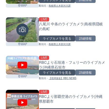
MAP
配信元：
島根県土木部河川課
LIVE
八尾川 中条のライブカメラ|島根県隠岐
の島町
ライブカメラを見る
詳細情報
MAP
配信元：
島根県土木部河川課
LIVE
RBCより石垣港・フェリーのライブカメ
ラ|沖縄県石垣市
ライブカメラを見る
詳細情報
MAP
配信元：
【琉球放送】RBC NEWS
LIVE
RBCより那覇空港のライブカメラ|沖縄
県那覇市