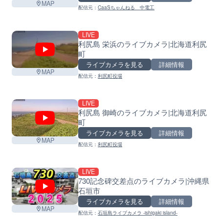
MAP
配信元：
CaaSちゃんねる 中電工
LIVE
利尻島 栄浜のライブカメラ|北海道利尻
町
ライブカメラを見る
詳細情報
MAP
配信元：
利尻町役場
LIVE
利尻島 御崎のライブカメラ|北海道利尻
町
ライブカメラを見る
詳細情報
MAP
配信元：
利尻町役場
LIVE
730記念碑交差点のライブカメラ|沖縄県
石垣市
ライブカメラを見る
詳細情報
MAP
配信元：
石垣島ライブカメラ -ishigaki island-