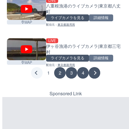
LIVE
八重根漁港のライブカメラ|東京都八丈
町
ライブカメラを見る
詳細情報
MAP
配信元：
東京都港湾局
LIVE
伊ヶ谷漁港のライブカメラ|東京都三宅
村
ライブカメラを見る
詳細情報
MAP
配信元：
東京都港湾局
1
2
3
4
Sponsored Link