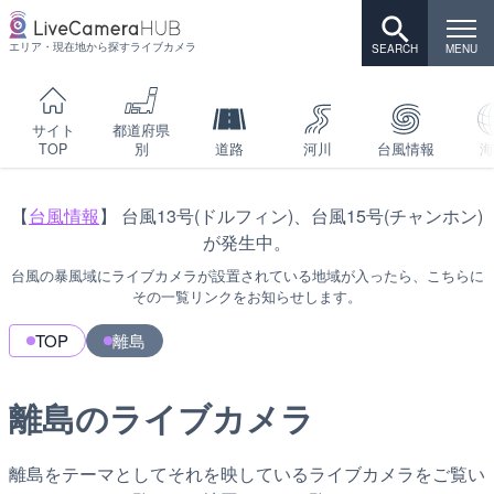
エリア・現在地から探すライブカメラ
サイト
都道府県
TOP
別
道路
河川
台風情報
海
【
台風情報
】 台風13号(ドルフィン)、台風15号(チャンホン)
が発生中。
台風の暴風域にライブカメラが設置されている地域が入ったら、こちらに
その一覧リンクをお知らせします。
TOP
離島
離島のライブカメラ
離島をテーマとしてそれを映しているライブカメラをご覧い