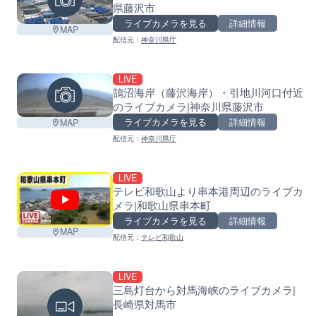
県藤沢市
ライブカメラを見る
詳細情報
MAP
配信元：
神奈川県庁
LIVE
鵠沼海岸（藤沢海岸）・引地川河口付近
のライブカメラ|神奈川県藤沢市
ライブカメラを見る
詳細情報
MAP
配信元：
神奈川県庁
LIVE
テレビ和歌山より串本港周辺のライブカ
メラ|和歌山県串本町
ライブカメラを見る
詳細情報
MAP
配信元：
テレビ和歌山
LIVE
三島灯台から対馬海峡のライブカメラ|
長崎県対馬市