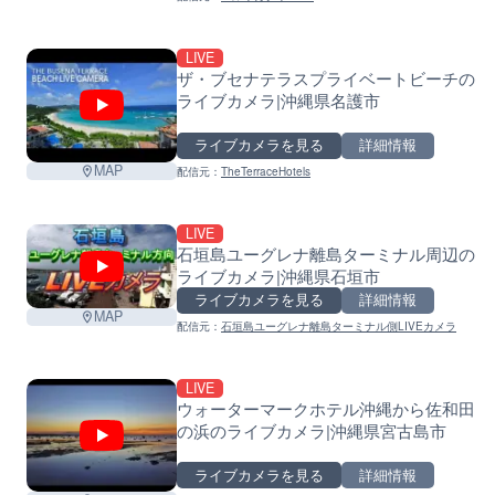
LIVE
ザ・ブセナテラスプライベートビーチの
ライブカメラ|沖縄県名護市
ライブカメラを見る
詳細情報
MAP
配信元：
TheTerraceHotels
LIVE
石垣島ユーグレナ離島ターミナル周辺の
ライブカメラ|沖縄県石垣市
ライブカメラを見る
詳細情報
MAP
配信元：
石垣島ユーグレナ離島ターミナル側LIVEカメラ
LIVE
ウォーターマークホテル沖縄から佐和田
の浜のライブカメラ|沖縄県宮古島市
ライブカメラを見る
詳細情報