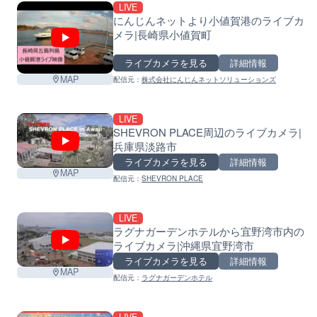
LIVE
にんじんネットより小値賀港のライブカ
メラ|長崎県小値賀町
ライブカメラを見る
詳細情報
MAP
配信元：
株式会社にんじんネットソリューションズ
LIVE
SHEVRON PLACE周辺のライブカメラ|
兵庫県淡路市
ライブカメラを見る
詳細情報
MAP
配信元：
SHEVRON PLACE
L
LIVE
ラグナガーデンホテルから宜野湾市内の
ライブカメラ|沖縄県宜野湾市
ライブカメラを見る
詳細情報
MAP
配信元：
ラグナガーデンホテル