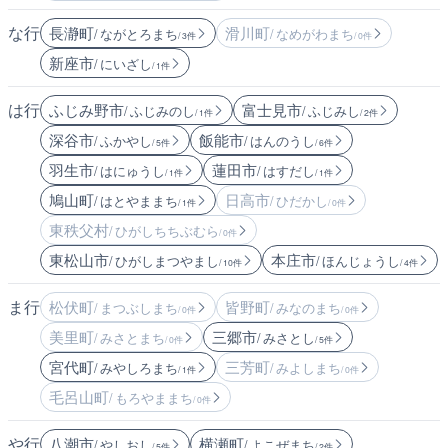
な行
長瀞町
滑川町
/ ながとろまち
/ なめがわまち
/ 3件
/ 0件
新座市
/ にいざし
/ 1件
は行
ふじみ野市
富士見市
/ ふじみのし
/ ふじみし
/ 1件
/ 2件
深谷市
飯能市
/ ふかやし
/ はんのうし
/ 5件
/ 6件
羽生市
蓮田市
/ はにゅうし
/ はすだし
/ 1件
/ 1件
鳩山町
日高市
/ はとやままち
/ ひだかし
/ 1件
/ 0件
東秩父村
/ ひがしちちぶむら
/ 0件
東松山市
本庄市
/ ひがしまつやまし
/ ほんじょうし
/ 10件
/ 4件
ま行
松伏町
皆野町
/ まつぶしまち
/ みなのまち
/ 0件
/ 0件
美里町
三郷市
/ みさとまち
/ みさとし
/ 0件
/ 5件
宮代町
三芳町
/ みやしろまち
/ みよしまち
/ 1件
/ 0件
毛呂山町
/ もろやままち
/ 0件
や行
八潮市
横瀬町
/ やしおし
/ よこぜまち
/ 5件
/ 2件