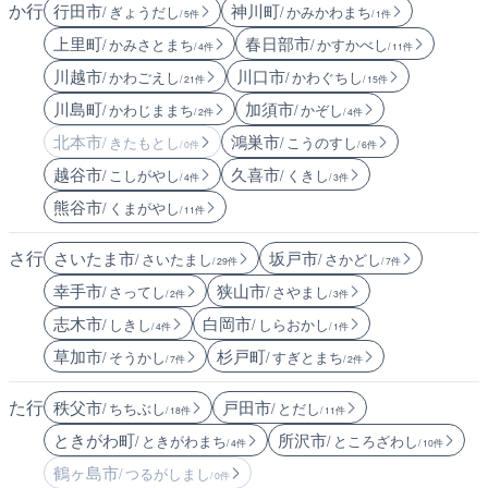
か行
行田市
神川町
/ ぎょうだし
/ かみかわまち
/ 5件
/ 1件
上里町
春日部市
/ かみさとまち
/ かすかべし
/ 4件
/ 11件
川越市
川口市
/ かわごえし
/ かわぐちし
/ 21件
/ 15件
川島町
加須市
/ かわじままち
/ かぞし
/ 2件
/ 4件
北本市
鴻巣市
/ きたもとし
/ こうのすし
/ 0件
/ 6件
越谷市
久喜市
/ こしがやし
/ くきし
/ 4件
/ 3件
熊谷市
/ くまがやし
/ 11件
さ行
さいたま市
坂戸市
/ さいたまし
/ さかどし
/ 29件
/ 7件
幸手市
狭山市
/ さってし
/ さやまし
/ 2件
/ 3件
志木市
白岡市
/ しきし
/ しらおかし
/ 4件
/ 1件
草加市
杉戸町
/ そうかし
/ すぎとまち
/ 7件
/ 2件
た行
秩父市
戸田市
/ ちちぶし
/ とだし
/ 18件
/ 11件
ときがわ町
所沢市
/ ときがわまち
/ ところざわし
/ 4件
/ 10件
鶴ヶ島市
/ つるがしまし
/ 0件