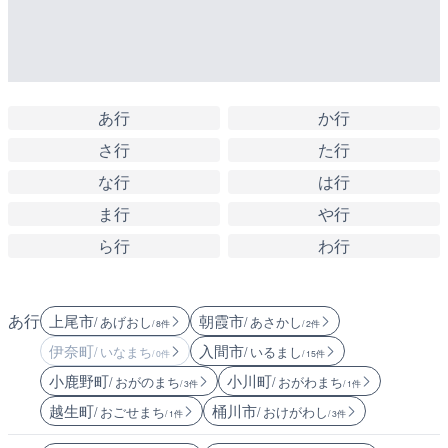
あ行
か行
さ行
た行
な行
は行
ま行
や行
ら行
わ行
あ行
上尾市
朝霞市
/ あげおし
/ あさかし
/ 8件
/ 2件
伊奈町
入間市
/ いなまち
/ いるまし
/ 0件
/ 15件
小鹿野町
小川町
/ おがのまち
/ おがわまち
/ 3件
/ 1件
越生町
桶川市
/ おごせまち
/ おけがわし
/ 1件
/ 3件