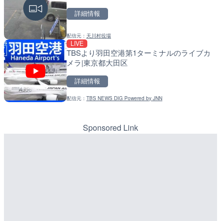
詳細情報
詳細情報
詳細情報
配信元：
YASU海の駅CLUB
LIVE終了
配信元：
国土交通省 北海道開発局
BRびわこよりびわ湖大花
配信元：
天川村役場
LIVE
LIVE
メラ|滋賀県大津市
天塩川 岩尾内ダムのライブ
TBSより羽田空港第1ターミナルのライブカ
別市
メラ|東京都大田区
詳細情報
詳細情報
詳細情報
配信元：
ボートレースびわこ【公式サブ
LIVE
配信元：
国土交通省 北海道開発局
名神高速道路 大津サービ
配信元：
TBS NEWS DIG Powered by JNN
LIVE
ブカメラ|滋賀県大津市
東京都品川区南大井のライ
川区
Sponsored Link
詳細情報
詳細情報
配信元：
NEXCO西日本
LIVE
配信元：
東京都品川区南大井ライブカメ
Impaxビル付近から歌舞
LIVE停止
カメラ|東京都新宿区
道の駅さがのせきのライブ
市
詳細情報
詳細情報
配信元：
歌舞伎町ゴジラ前ライブ
LIVE停止
配信元：
道の駅さがのせきPPカム
内海海水浴場のライブカメ
LIVE
松江自動車道 三次東JCT
詳細情報