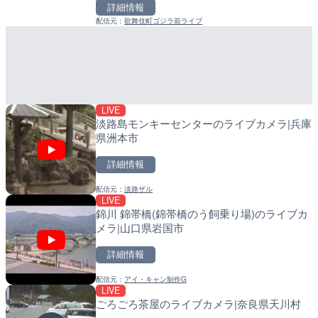
メラ|東京都大田区
メラ|和歌山県日高町
詳細情報
詳細情報
詳細情報
配信元：
歌舞伎町ゴジラ前ライブ
配信元：
配信元：
日本テレビ
日高町役場
LIVE
LIVE
日本全国・緊急地震速報の
産湯川水門付近のライブカ
町
詳細情報
詳細情報
配信元：
株式会社ティーファイブプロジ
配信元：
日高町役場
LIVE
淡路島モンキーセンターのライブカメラ|兵庫
県洲本市
詳細情報
LIVE
ごろごろ茶屋のライブカメ
配信元：
淡路ザル
LIVE
LIVE
導目木川 花立砂防堰堤下流
錦川 錦帯橋(錦帯橋のう飼乗り場)のライブカ
福岡県朝倉市
詳細情報
メラ|山口県岩国市
詳細情報
詳細情報
配信元：
天川村役場
LIVE
配信元：
福岡県庁県土整備部河川課
手結港(YASU海の駅クラブ
配信元：
アイ・キャン制作G
LIVE
LIVE
高知県香南市
常呂川 鹿ノ子ダムのライブ
ごろごろ茶屋のライブカメラ|奈良県天川村
戸町