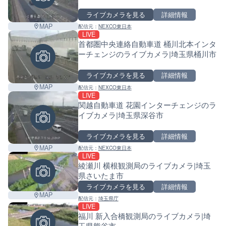
ライブカメラを見る
詳細情報
MAP
配信元：
NEXCO東日本
LIVE
首都圏中央連絡自動車道 桶川北本インタ
ーチェンジのライブカメラ|埼玉県桶川市
ライブカメラを見る
詳細情報
MAP
配信元：
NEXCO東日本
LIVE
関越自動車道 花園インターチェンジのラ
イブカメラ|埼玉県深谷市
ライブカメラを見る
詳細情報
MAP
配信元：
NEXCO東日本
LIVE
綾瀬川 横根観測局のライブカメラ|埼玉
県さいたま市
ライブカメラを見る
詳細情報
MAP
配信元：
埼玉県庁
LIVE
福川 新入合橋観測局のライブカメラ|埼
玉県熊谷市