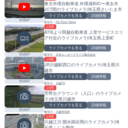
東京外環自動車道 外環浦和IC〜美女木
−
JCT間のライブカメラ|埼玉県さいたま市
ライブカメラを見る
詳細情報
MAP
配信元：
Far From Tokyo
LIVE
ATISより関越自動車道 上里サービスエリ
ア付近のライブカメラ|埼玉県上里町
ライブカメラを見る
詳細情報
MAP
配信元：
日本エンタープライズ株式会社
LIVE
JR川越駅西口のライブカメラ|埼玉県川
越市
ライブカメラを見る
詳細情報
MAP
配信元：
川越TV
LIVE
芳野台グラウンド（入口）のライブカメ
ラ|埼玉県川越市
ライブカメラを見る
詳細情報
MAP
配信元：
川越市役所
LIVE
川越江川 開水路区間のライブカメラ|埼
玉県ふじみ野市