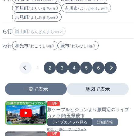
寄居町
吉川市
/ よりいまち
/ よしかわし
/ 1件
/ 3件
吉見町
/ よしみまち
/ 2件
ら行
嵐山町
/ らんざんまち
/ 0件
わ行
和光市
蕨市
/ わこうし
/ わらびし
/ 5件
/ 2件
1
2
3
4
5
6
一覧で表示
地図で表示
LIVE
マーカーをタップするとライブカメラの詳細が表示さ
蕨ケーブルビジョンより蕨周辺のライブ
カメラ|埼玉県蕨市
ライブカメラを見る
詳細情報
配信元：
蕨ケーブルビジョン
+
LIVE