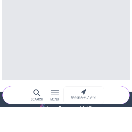
のライブカメラ|広島県三
配信元：
南知多町観光協会
詳細情報
配信元：
国土交通省 三次河川国道事務所
現在地からさがす
随時更新！現在地から探せるライブカメ
ラサイト