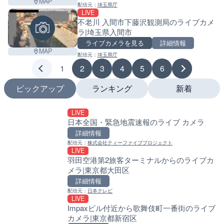
MAP
配信元：
埼玉県庁
LIVE
不老川 入間市下藤沢観測局のライブカメ
ラ|埼玉県入間市
ライブカメラを見る
詳細情報
MAP
配信元：
埼玉県庁
1
2
3
4
5
6
ピックアップ
ランキング
新着
LIVE
LIVE
LIVE
日本全国・緊急地震速報のライブ カメラ
国道1号 国府津海岸のライ
南出川水門付近のライブカ
小田原市
町
詳細情報
詳細情報
詳細情報
配信元：
株式会社ティーファイブプロジェクト
LIVE
配信元：
配信元：
神奈川県庁
日高町役場
羽田空港第2旅客ターミナルからのライブカ
LIVE
LIVE
メラ|東京都大田区
十勝岳 白金模範牧場のライ
比井川水門付近から比井崎
美瑛町
ラ|和歌山県日高町
詳細情報
詳細情報
詳細情報
配信元：
日本テレビ
LIVE
配信元：
配信元：
気象庁
日高町役場
Impaxビル付近から歌舞伎町一番街のライブ
LIVE
LIVE
カメラ|東京都新宿区
羽田空港第2旅客ターミナ
小浦川水門付近から小浦海