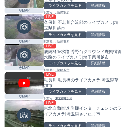
Leaf
ライブカメラを見る
詳細情報
MAP
配信元：
川越市役所
LIVE
久保川 不老川合流部のライブカメラ|埼
玉県川越市
ライブカメラを見る
詳細情報
MAP
配信元：
川越市役所
LIVE
鹿飼樋管水路 芳野台グラウンド鹿飼樋管
水路のライブカメラ|埼玉県川越市
ライブカメラを見る
詳細情報
MAP
配信元：
川越市役所
LIVE
毛長川 毛長橋のライブカメラ|埼玉県草
加市
ライブカメラを見る
詳細情報
MAP
配信元：
東京都建設局
LIVE
東北自動車道 岩槻インターチェンジのラ
イブカメラ|埼玉県さいたま市
ライブカメラを見る
詳細情報