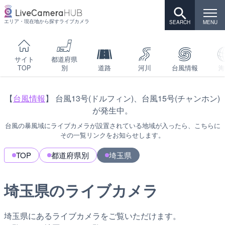
エリア・現在地から探すライブカメラ
サイト
都道府県
TOP
別
道路
河川
台風情報
海
【
台風情報
】 台風13号(ドルフィン)、台風15号(チャンホン)
が発生中。
台風の暴風域にライブカメラが設置されている地域が入ったら、こちらに
その一覧リンクをお知らせします。
TOP
都道府県別
埼玉県
埼玉県のライブカメラ
埼玉県にあるライブカメラをご覧いただけます。