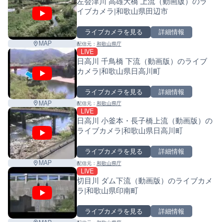
左会津川 高雄大橋 上流（動画版）のラ
イブカメラ|和歌山県田辺市
ライブカメラを見る
詳細情報
MAP
配信元：
和歌山県庁
LIVE
日高川 千鳥橋 下流（動画版）のライブ
カメラ|和歌山県日高川町
ライブカメラを見る
詳細情報
MAP
配信元：
和歌山県庁
LIVE
日高川 小釜本・長子橋上流（動画版）の
ライブカメラ|和歌山県日高川町
ライブカメラを見る
詳細情報
MAP
配信元：
和歌山県庁
LIVE
切目川 ダム下流（動画版）のライブカメ
ラ|和歌山県印南町
ライブカメラを見る
詳細情報