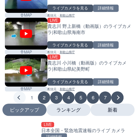
ライブカメラを見る
詳細情報
MAP
配信元：
和歌山県庁
LIVE
貴志川 野上新橋（動画版）のライブカメ
ラ|和歌山県海南市
ライブカメラを見る
詳細情報
MAP
配信元：
和歌山県庁
LIVE
貴志川 小川橋（動画版）のライブカメ
ラ|和歌山県紀美野町
ライブカメラを見る
詳細情報
MAP
配信元：
和歌山県庁
1
2
3
4
5
6
7
ピックアップ
ランキング
新着
LIVE
LIVE
LIVE
日本全国・緊急地震速報のライブ カメラ
ATISより保土ヶ谷バイパ
南出川水門付近のライブカ
ェンジのライブカメラ|神
町
詳細情報