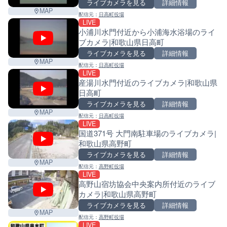
ライブカメラを見る
詳細情報
MAP
配信元：
日高町役場
LIVE
小浦川水門付近から小浦海水浴場のライ
ブカメラ|和歌山県日高町
ライブカメラを見る
詳細情報
MAP
配信元：
日高町役場
LIVE
産湯川水門付近のライブカメラ|和歌山県
日高町
ライブカメラを見る
詳細情報
MAP
配信元：
日高町役場
LIVE
国道371号 大門南駐車場のライブカメラ|
和歌山県高野町
ライブカメラを見る
詳細情報
MAP
配信元：
高野町役場
LIVE
高野山宿坊協会中央案内所付近のライブ
カメラ|和歌山県高野町
ライブカメラを見る
詳細情報
Leaf
MAP
配信元：
高野町役場
LIVE