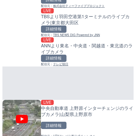
詳細情報
詳細情報
配信元：
株式会社ティーファイブプロジェクト
LIVE
配信元：
配信元：
日本エンタープライズ株式会社
日高町役場
TBSより羽田空港第1ターミナルのライブカ
LIVE
LIVE
メラ|東京都大田区
日本全国・緊急地震速報の
比井川水門付近から比井崎
ラ|和歌山県日高町
詳細情報
詳細情報
詳細情報
配信元：
TBS NEWS DIG Powered by JNN
配信元：
株式会社ティーファイブプロジ
LIVE
LIVE終了
配信元：
日高町役場
ANNより東名・中央道・関越道・東北道のラ
水晶浜海水浴場のライブカ
LIVE
イブカメラ
小浦川水門付近から小浦海
詳細情報
メラ|和歌山県日高町
詳細情報
配信元：
美浜町
LIVE
詳細情報
配信元：
テレビ朝日
羽田空港第2旅客ターミナ
配信元：
日高町役場
メラ|東京都大田区
LIVE
産湯川水門付近のライブカ
詳細情報
町
配信元：
日本テレビ
詳細情報
配信元：
日高町役場
LIVE
中央自動車道 上野原インターチェンジのライ
ブカメラ|山梨県上野原市
LIVE
詳細情報
知床峠展望台・国道334号
配信元：
UTYテレビ山梨公式チャンネル