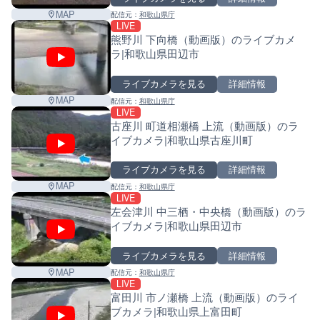
MAP
配信元：
和歌山県庁
LIVE
熊野川 下向橋（動画版）のライブカメ
ラ|和歌山県田辺市
ライブカメラを見る
詳細情報
MAP
配信元：
和歌山県庁
LIVE
古座川 町道相瀬橋 上流（動画版）のラ
イブカメラ|和歌山県古座川町
ライブカメラを見る
詳細情報
MAP
配信元：
和歌山県庁
LIVE
左会津川 中三栖・中央橋（動画版）のラ
イブカメラ|和歌山県田辺市
ライブカメラを見る
詳細情報
MAP
配信元：
和歌山県庁
LIVE
富田川 市ノ瀬橋 上流（動画版）のライ
ブカメラ|和歌山県上富田町