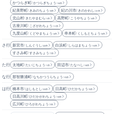
かつらぎ町
/ かつらぎちょう
/ 16件
紀美野町
紀の川市
/ きみのちょう
/ きのかわし
/ 9件
/ 31件
北山村
高野町
/ きたやまむら
/ こうやちょう
/ 1件
/ 4件
古座川町
/ こざがわちょう
/ 11件
九度山町
串本町
/ くどやまちょう
/ くしもとちょう
/ 4件
/ 6件
さ行
新宮市
白浜町
/ しんぐうし
/ しらはまちょう
/ 22件
/ 10件
すさみ町
/ すさみちょう
/ 7件
た行
太地町
田辺市
/ たいじちょう
/ たなべし
/ 1件
/ 18件
な行
那智勝浦町
/ なちかつうらちょう
/ 15件
は行
橋本市
日高町
/ はしもとし
/ ひだかちょう
/ 33件
/ 5件
日高川町
/ ひだかがわちょう
/ 19件
広川町
/ ひろがわちょう
/ 7件