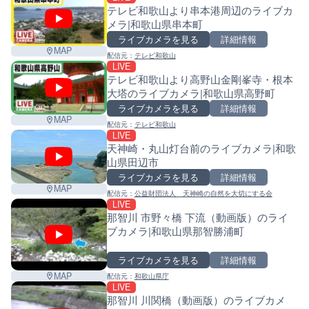
テレビ和歌山より串本港周辺のライブカ
メラ|和歌山県串本町
ライブカメラを見る
詳細情報
MAP
配信元：
テレビ和歌山
LIVE
テレビ和歌山より高野山金剛峯寺・根本
大塔のライブカメラ|和歌山県高野町
ライブカメラを見る
詳細情報
MAP
配信元：
テレビ和歌山
LIVE
天神崎・丸山灯台前のライブカメラ|和歌
山県田辺市
ライブカメラを見る
詳細情報
MAP
配信元：
公益財団法人 天神崎の自然を大切にする会
LIVE
那智川 市野々橋 下流（動画版）のライ
ブカメラ|和歌山県那智勝浦町
ライブカメラを見る
詳細情報
MAP
配信元：
和歌山県庁
LIVE
那智川 川関橋（動画版）のライブカメ