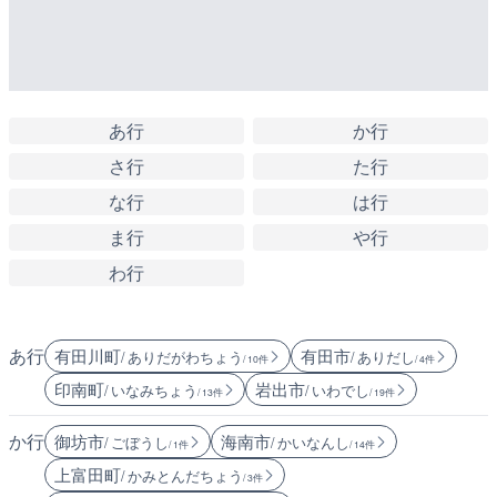
あ行
か行
さ行
た行
な行
は行
ま行
や行
わ行
あ行
有田川町
有田市
/ ありだがわちょう
/ ありだし
/ 10件
/ 4件
印南町
岩出市
/ いなみちょう
/ いわでし
/ 13件
/ 19件
か行
御坊市
海南市
/ ごぼうし
/ かいなんし
/ 1件
/ 14件
上富田町
/ かみとんだちょう
/ 3件