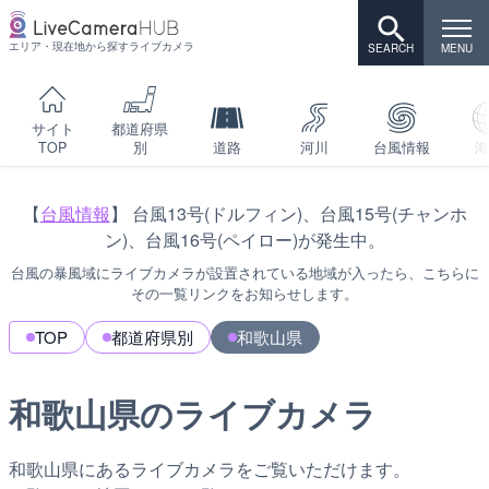
エリア・現在地から探すライブカメラ
サイト
都道府県
TOP
別
道路
河川
台風情報
海
【
台風情報
】 台風13号(ドルフィン)、台風15号(チャンホ
ン)、台風16号(ペイロー)が発生中。
台風の暴風域にライブカメラが設置されている地域が入ったら、こちらに
その一覧リンクをお知らせします。
TOP
都道府県別
和歌山県
和歌山県のライブカメラ
和歌山県にあるライブカメラをご覧いただけます。