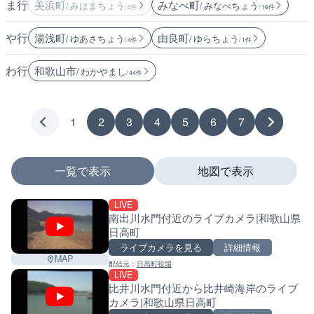
ま行
美浜町
みなべ町
/ みはまちょう
/ みなべちょう
/ 0件
/ 16件
や行
湯浅町
由良町
/ ゆあさちょう
/ ゆらちょう
/ 4件
/ 1件
わ行
和歌山市
/ わかやまし
/ 44件
1
2
3
4
5
6
7
一覧で表示
地図で表示
LIVE
マーカーをタップするとライブカメラの詳細が表示さ
南出川水門付近のライブカメラ|和歌山県
日高町
ライブカメラを見る
詳細情報
MAP
配信元：
日高町役場
+
LIVE
比井川水門付近から比井崎海岸のライブ
−
カメラ|和歌山県日高町