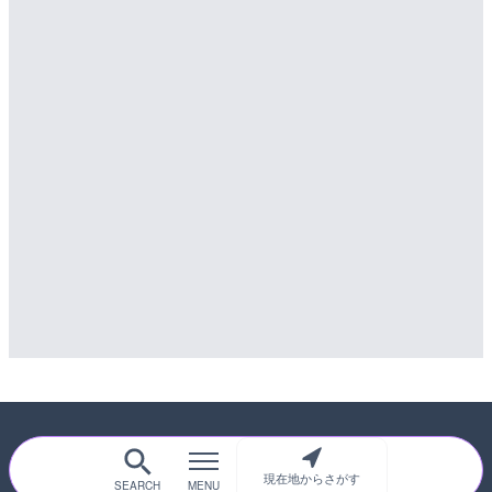
配信元：
天川村役場
詳細情報
LIVE
水窪川 水窪大橋のライブカ
配信元：
東京都品川区南大井ライブカメ
市
LIVE停止
道の駅さがのせきのライブ
詳細情報
市
配信元：
静岡県交通基盤部河川砂防局土
LIVE
詳細情報
国道406号 菅平のライブ
配信元：
道の駅さがのせきPPカム
LIVE
詳細情報
松江自動車道 三次東JCT
配信元：
長野県庁
のライブカメラ|広島県三
詳細情報
配信元：
国土交通省 三次河川国道事務所
現在地からさがす
随時更新！現在地から探せるライブカメ