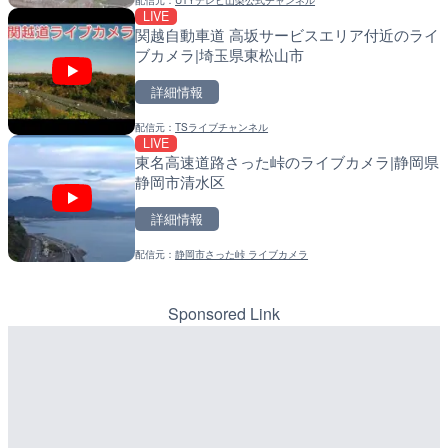
ラ|北海道羅臼町
LIVE
LIVE
導目木川 花立砂防堰堤下流
関越自動車道 高坂サービスエリア付近のライ
詳細情報
福岡県朝倉市
ブカメラ|埼玉県東松山市
配信元：
一般国道334号斜里～ウトロ間
詳細情報
LIVE
詳細情報
TBSより羽田空港第1ター
配信元：
福岡県庁県土整備部河川課
メラ|東京都大田区
配信元：
TSライブチャンネル
LIVE
LIVE
常呂川 鹿ノ子ダムのライブ
東名高速道路さった峠のライブカメラ|静岡県
詳細情報
戸町
静岡市清水区
配信元：
TBS NEWS DIG Powered by J
詳細情報
LIVE
詳細情報
知内川 上開田橋のライブカ
配信元：
国土交通省 北海道開発局
市
配信元：
静岡市さった峠 ライブカメラ
LIVE
天塩川 岩尾内ダムのライブ
詳細情報
別市
Sponsored Link
配信元：
高島市役所 政策部 危機管理局
詳細情報
LIVE
ごろごろ茶屋のライブカメ
配信元：
国土交通省 北海道開発局
LIVE
東京都品川区南大井のライ
詳細情報
川区