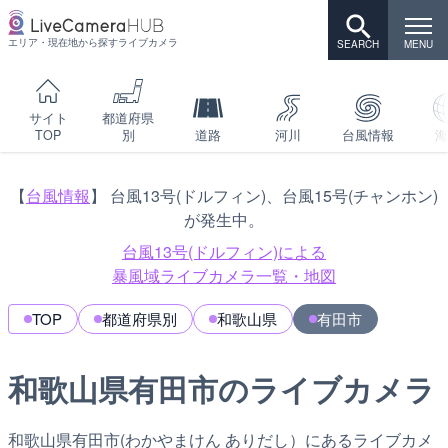
エリア・現在地から探すライブカメラ
サイト
都道府県
TOP
別
道路
河川
台風情報
海
【
台風情報
】 台風13号(ドルフィン)、台風15号(チャンホン)
が発生中。
台風13号(ドルフィン)による
暴風域ライブカメラ一覧・地図
TOP
都道府県別
和歌山県
有田市
和歌山県有田市のライブカメラ
和歌山県有田市(わかやまけん ありだし）にあるライブカメ