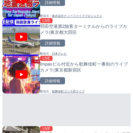
詳細情報
詳細情報
詳細情報
配信元：
株式会社ティーファイブプロジェクト
配信元：
配信元：
和泊町
日高町役場
LIVE
LIVE停止
LIVE
羽田空港第2旅客ターミナルからのライブカ
内海海水浴場のライブカメ
比井川水門付近から比井崎
メラ|東京都大田区
ラ|和歌山県日高町
詳細情報
詳細情報
詳細情報
配信元：
日本テレビ
配信元：
配信元：
南知多町観光協会
日高町役場
LIVE
LIVE
LIVE
Impaxビル付近から歌舞伎町一番街のライブ
徳之島町亀津のライブカメ
小浦川水門付近から小浦海
カメラ|東京都新宿区
町
メラ|和歌山県日高町
詳細情報
詳細情報
詳細情報
配信元：
歌舞伎町ゴジラ前ライブ
配信元：
配信元：
Tokki Works
日高町役場
LIVE
LIVE
手結港(YASU海の駅クラブ
産湯川水門付近のライブカ
高知県香南市
町
詳細情報
詳細情報
LIVE
配信元：
配信元：
YASU海の駅CLUB
日高町役場