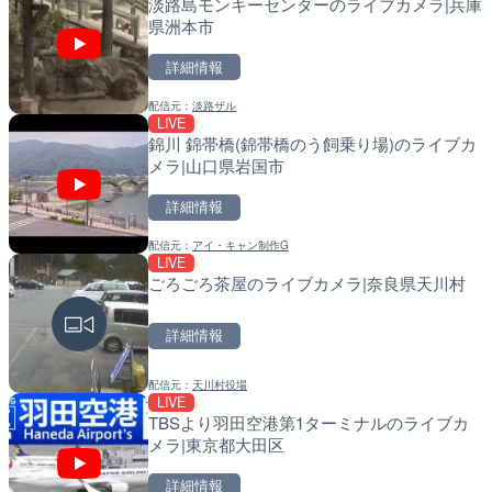
淡路島モンキーセンターのライブカメラ|兵庫
県洲本市
詳細情報
配信元：
淡路ザル
LIVE
LIVE
LIVE
錦川 錦帯橋(錦帯橋のう飼乗り場)のライブカ
羽田空港第2旅客ターミナ
導目木川 花立砂防堰堤下流
メラ|山口県岩国市
メラ|東京都大田区
福岡県朝倉市
詳細情報
詳細情報
詳細情報
配信元：
アイ・キャン制作G
配信元：
配信元：
日本テレビ
福岡県庁県土整備部河川課
LIVE
LIVE
LIVE
ごろごろ茶屋のライブカメラ|奈良県天川村
日本全国・緊急地震速報の
常呂川 鹿ノ子ダムのライブ
戸町
詳細情報
詳細情報
詳細情報
配信元：
天川村役場
配信元：
配信元：
株式会社ティーファイブプロジ
国土交通省 北海道開発局
LIVE
LIVE
LIVE
TBSより羽田空港第1ターミナルのライブカ
Impaxビル付近から歌舞
天塩川 岩尾内ダムのライブ
メラ|東京都大田区
カメラ|東京都新宿区
別市
詳細情報
詳細情報
詳細情報