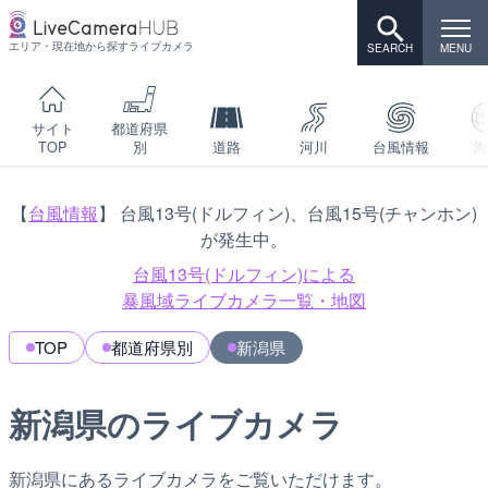
エリア・現在地から探すライブカメラ
サイト
都道府県
TOP
別
道路
河川
台風情報
海
【
台風情報
】 台風13号(ドルフィン)、台風15号(チャンホン)
が発生中。
台風13号(ドルフィン)による
暴風域ライブカメラ一覧・地図
TOP
都道府県別
新潟県
新潟県のライブカメラ
新潟県にあるライブカメラをご覧いただけます。