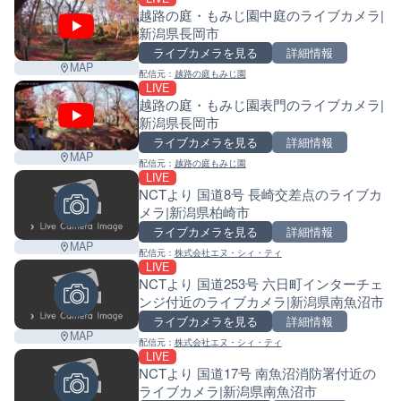
越路の庭・もみじ園中庭のライブカメラ|
新潟県長岡市
ライブカメラを見る
詳細情報
MAP
配信元：
越路の庭もみじ園
LIVE
越路の庭・もみじ園表門のライブカメラ|
新潟県長岡市
ライブカメラを見る
詳細情報
MAP
配信元：
越路の庭もみじ園
LIVE
NCTより 国道8号 長崎交差点のライブカ
メラ|新潟県柏崎市
ライブカメラを見る
詳細情報
Leaf
MAP
配信元：
株式会社エヌ・シィ・ティ
LIVE
NCTより 国道253号 六日町インターチェ
ンジ付近のライブカメラ|新潟県南魚沼市
ライブカメラを見る
詳細情報
MAP
配信元：
株式会社エヌ・シィ・ティ
LIVE
NCTより 国道17号 南魚沼消防署付近の
ライブカメラ|新潟県南魚沼市