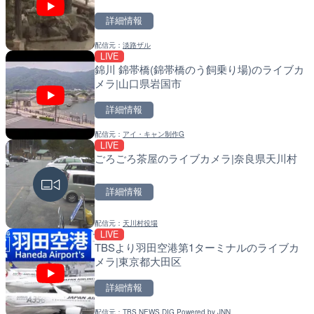
詳細情報
配信元：
淡路ザル
LIVE
LIVE
LIVE
錦川 錦帯橋(錦帯橋のう飼乗り場)のライブカ
串良川 岡崎のライブカメラ
導目木川 花立砂防堰堤下流
メラ|山口県岩国市
福岡県朝倉市
詳細情報
詳細情報
詳細情報
配信元：
アイ・キャン制作G
配信元：
配信元：
国土交通省 大隅河川国道事務所
福岡県庁県土整備部河川課
LIVE
LIVE
LIVE
ごろごろ茶屋のライブカメラ|奈良県天川村
石狩川 石狩河口のライブカ
常呂川 鹿ノ子ダムのライブ
市
戸町
詳細情報
詳細情報
詳細情報
配信元：
天川村役場
配信元：
配信元：
国土交通省 北海道開発局
国土交通省 北海道開発局
LIVE
LIVE
LIVE
TBSより羽田空港第1ターミナルのライブカ
国道186号 吉和1のライブ
天塩川 岩尾内ダムのライブ
メラ|東京都大田区
市市
別市
詳細情報
詳細情報
詳細情報
配信元：
TBS NEWS DIG Powered by JNN
配信元：
配信元：
広島県土木局土木整備部道路整
国土交通省 北海道開発局