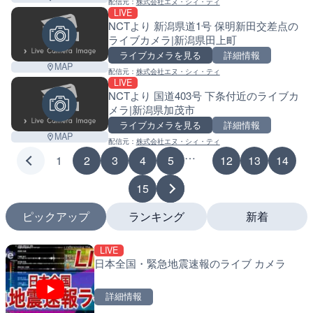
配信元：
株式会社エヌ・シィ・ティ
LIVE
NCTより 新潟県道1号 保明新田交差点の
ライブカメラ|新潟県田上町
ライブカメラを見る
詳細情報
MAP
配信元：
株式会社エヌ・シィ・ティ
LIVE
NCTより 国道403号 下条付近のライブカ
メラ|新潟県加茂市
ライブカメラを見る
詳細情報
MAP
配信元：
株式会社エヌ・シィ・ティ
…
1
2
3
4
5
12
13
14
15
ピックアップ
ランキング
新着
LIVE
LIVE
LIVE
日本全国・緊急地震速報のライブ カメラ
多摩川 日野橋水位観測所の
南出川水門付近のライブカ
京都立川市
町
詳細情報
詳細情報
詳細情報