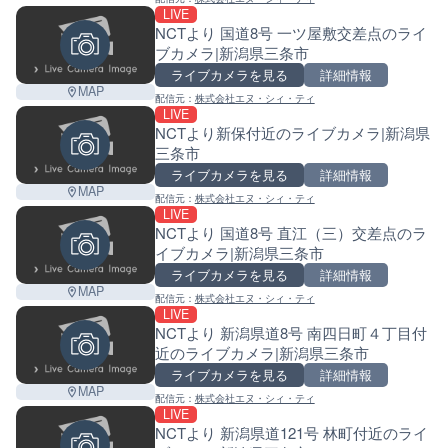
LIVE
NCTより 国道8号 一ツ屋敷交差点のライ
ブカメラ|新潟県三条市
ライブカメラを見る
詳細情報
MAP
配信元：
株式会社エヌ・シィ・ティ
LIVE
NCTより新保付近のライブカメラ|新潟県
三条市
ライブカメラを見る
詳細情報
MAP
配信元：
株式会社エヌ・シィ・ティ
LIVE
NCTより 国道8号 直江（三）交差点のラ
イブカメラ|新潟県三条市
ライブカメラを見る
詳細情報
MAP
配信元：
株式会社エヌ・シィ・ティ
LIVE
NCTより 新潟県道8号 南四日町４丁目付
近のライブカメラ|新潟県三条市
ライブカメラを見る
詳細情報
MAP
配信元：
株式会社エヌ・シィ・ティ
LIVE
NCTより 新潟県道121号 林町付近のライ