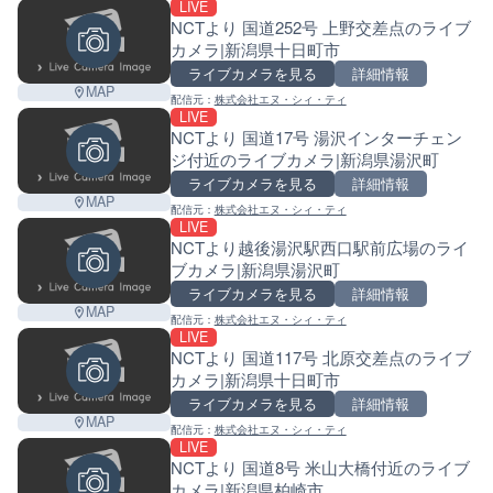
LIVE
NCTより 国道252号 上野交差点のライブ
カメラ|新潟県十日町市
ライブカメラを見る
詳細情報
MAP
配信元：
株式会社エヌ・シィ・ティ
LIVE
NCTより 国道17号 湯沢インターチェン
ジ付近のライブカメラ|新潟県湯沢町
ライブカメラを見る
詳細情報
MAP
配信元：
株式会社エヌ・シィ・ティ
LIVE
NCTより越後湯沢駅西口駅前広場のライ
ブカメラ|新潟県湯沢町
ライブカメラを見る
詳細情報
MAP
配信元：
株式会社エヌ・シィ・ティ
LIVE
NCTより 国道117号 北原交差点のライブ
カメラ|新潟県十日町市
ライブカメラを見る
詳細情報
MAP
配信元：
株式会社エヌ・シィ・ティ
LIVE
NCTより 国道8号 米山大橋付近のライブ
カメラ|新潟県柏崎市