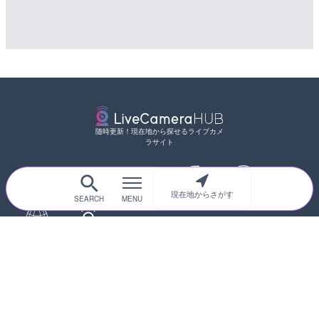
随時更新！現在地から探せるライブカメ
ラサイト
現在地からさがす
サイトTOP
都道府県別
道路
河川
台風情報
海外
カメラ登録