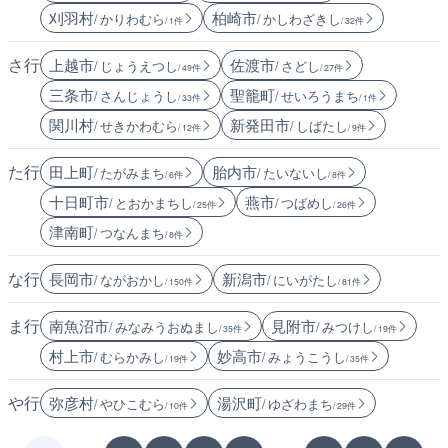
刈羽村
柏崎市
/ かりわむら
/ かしわざきし
/ 1件
/ 32件
さ行
上越市
佐渡市
/ じょうえつし
/ さどし
/ 49件
/ 27件
三条市
聖籠町
/ さんじょうし
/ せいろうまち
/ 33件
/ 1件
関川村
新発田市
/ せきかわむら
/ しばたし
/ 12件
/ 9件
た行
田上町
胎内市
/ たがみまち
/ たいないし
/ 6件
/ 8件
十日町市
燕市
/ とおかまちし
/ つばめし
/ 25件
/ 26件
津南町
/ つなんまち
/ 8件
な行
長岡市
新潟市
/ ながおかし
/ にいがたし
/ 150件
/ 81件
ま行
南魚沼市
見附市
/ みなみうおぬまし
/ みつけし
/ 35件
/ 19件
村上市
妙高市
/ むらかみし
/ みょうこうし
/ 19件
/ 35件
や行
弥彦村
湯沢町
/ やひこむら
/ ゆざわまち
/ 10件
/ 29件
…