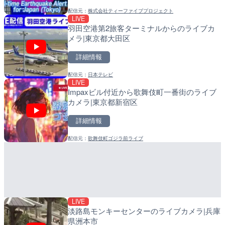
配信元：
株式会社ティーファイブプロジェクト
配信元：
配信元：
国土交通省 京浜河川事務所
日高町役場
LIVE
LIVE
LIVE
羽田空港第2旅客ターミナルからのライブカ
広島県道30号 津田のライ
比井川水門付近から比井崎
メラ|東京都大田区
日市市
ラ|和歌山県日高町
詳細情報
詳細情報
詳細情報
配信元：
日本テレビ
配信元：
配信元：
広島県土木局土木整備部道路整
日高町役場
LIVE
LIVE
LIVE
Impaxビル付近から歌舞伎町一番街のライブ
旧北上川 神取橋上流のライ
小浦川水門付近から小浦海
カメラ|東京都新宿区
石巻市
メラ|和歌山県日高町
詳細情報
詳細情報
詳細情報
配信元：
歌舞伎町ゴジラ前ライブ
配信元：
配信元：
国土交通省 北上川下流河川事
日高町役場
LIVE
LIVE
旧北上川 23.6k右岸のラ
産湯川水門付近のライブカ
谷町
町
詳細情報
詳細情報
LIVE
配信元：
配信元：
国土交通省 北上川下流河川事
日高町役場
淡路島モンキーセンターのライブカメラ|兵庫
県洲本市