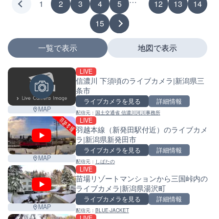
1
2
3
4
5
12
13
14
15
一覧で表示
地図で表示
LIVE
マーカーをタップするとライブカメラの詳細が表示さ
信濃川 下須頃のライブカメラ|新潟県三
条市
ライブカメラを見る
詳細情報
MAP
配信元：
国土交通省 信濃川河川事務所
+
LIVE
羽越本線（新発田駅付近）のライブカメ
−
ラ|新潟県新発田市
ライブカメラを見る
詳細情報
MAP
配信元：
しばたの
LIVE
苗場リゾートマンションから三国峠内の
ライブカメラ|新潟県湯沢町
ライブカメラを見る
詳細情報
MAP
配信元：
BLUE-JACKET
LIVE