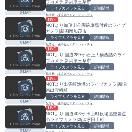
ブカメラ|新潟県三条市
ライブカメラを見る
詳細情報
MAP
配信元：
株式会社エヌ・シィ・ティ
LIVE
NCTより加茂山公園駐車場付近のライブ
カメラ|新潟県加茂市
ライブカメラを見る
詳細情報
MAP
配信元：
株式会社エヌ・シィ・ティ
LIVE
NCTより 国道289号 石上大橋西詰のライ
ブカメラ|新潟県三条市
ライブカメラを見る
詳細情報
MAP
配信元：
株式会社エヌ・シィ・ティ
LIVE
NCTより出雲崎漁港のライブカメラ|新潟
県出雲崎町
ライブカメラを見る
詳細情報
MAP
配信元：
株式会社エヌ・シィ・ティ
LIVE
NCTより 国道403号 田上町役場脇交差点
のライブカメラ|新潟県田上町
ライブカメラを見る
詳細情報
MAP