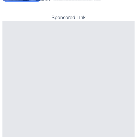
LIVE
LIVE
東京都道405号外濠環状線
東京都品川区南大井のライ
ブカメラ|東京都新宿区
川区
Sponsored Link
詳細情報
詳細情報
配信元：
配信元：
よつやの窓 TOKYO YOTSUYA LI
東京都品川区南大井ライブカメ
LIVE
LIVE停止
北上川 横石のライブカメラ
道の駅さがのせきのライブ
市
詳細情報
詳細情報
配信元：
国土交通省 岩手河川国道事務所
LIVE
配信元：
道の駅さがのせきPPカム
穂波川 秋松橋付近のライブ
LIVE
塚市
松江自動車道 三次東JCT
のライブカメラ|広島県三
詳細情報
詳細情報
配信元：
国土交通省 遠賀川河川事務所
配信元：
国土交通省 三次河川国道事務所