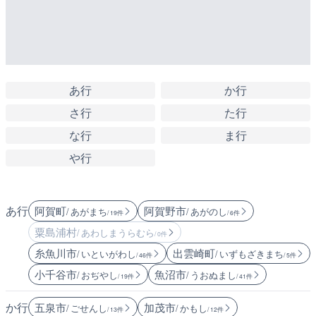
あ行
か行
さ行
た行
な行
ま行
や行
あ行
阿賀町
阿賀野市
/ あがまち
/ あがのし
/ 19件
/ 6件
粟島浦村
/ あわしまうらむら
/ 0件
糸魚川市
出雲崎町
/ いといがわし
/ いずもざきまち
/ 46件
/ 5件
小千谷市
魚沼市
/ おぢやし
/ うおぬまし
/ 19件
/ 41件
か行
五泉市
加茂市
/ ごせんし
/ かもし
/ 13件
/ 12件