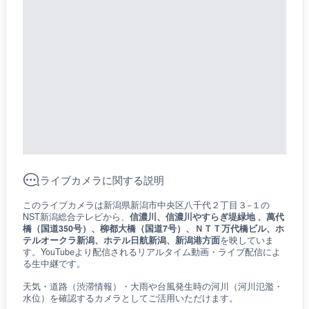
ライブカメラに関する説明
このライブカメラは新潟県新潟市中央区八千代２丁目３−１の
NST新潟総合テレビから、
信濃川、信濃川やすらぎ堤緑地 、萬代
橋（国道350号）、柳都大橋（国道7号）、ＮＴＴ万代橋ビル、ホ
テルオークラ新潟、ホテル日航新潟、新潟港方面
を映していま
す。YouTubeより配信されるリアルタイム動画・ライブ配信によ
る生中継です。
天気・道路（渋滞情報）・大雨や台風発生時の河川（河川氾濫・
水位）を確認するカメラとしてご活用いただけます。