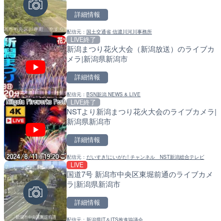
詳細情報
詳細情報
詳細情報
配信元：
国土交通省 信濃川河川事務所
配信元：
配信元：
鰹乃國の湯宿 黒潮本陣
福岡県庁県土整備部河川課
LIVE終了
LIVE
LIVE
新潟まつり花火大会（新潟放送）のライブカ
手結港(YASU海の駅クラブ
常呂川 鹿ノ子ダムのライブ
メラ|新潟県新潟市
高知県香南市
戸町
詳細情報
詳細情報
詳細情報
配信元：
BSN新潟 NEWS & LIVE
配信元：
配信元：
YASU海の駅CLUB
国土交通省 北海道開発局
LIVE終了
LIVE停止
LIVE
NSTより新潟まつり花火大会のライブカメラ|
内海海水浴場のライブカメ
天塩川 岩尾内ダムのライブ
新潟県新潟市
別市
詳細情報
詳細情報
詳細情報
配信元：
だいすき!にいがた! チャンネル NST新潟総合テレビ
配信元：
配信元：
南知多町観光協会
国土交通省 北海道開発局
LIVE
LIVE
LIVE
国道7号 新潟市中央区東堀前通のライブカメ
Impaxビル付近から歌舞
東京都品川区南大井のライ
ラ|新潟県新潟市
カメラ|東京都新宿区
川区
詳細情報
詳細情報
詳細情報
配信元：
新潟県IT＆ITS推進協議会
配信元：
配信元：
歌舞伎町ゴジラ前ライブ
東京都品川区南大井ライブカメ