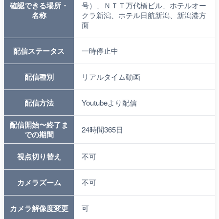
確認できる場所・
号）、ＮＴＴ万代橋ビル、ホテルオー
名称
クラ新潟、ホテル日航新潟、新潟港方
面
配信ステータス
一時停止中
配信種別
リアルタイム動画
配信方法
Youtubeより配信
配信開始〜終了ま
24時間365日
での期間
視点切り替え
不可
カメラズーム
不可
カメラ解像度変更
可