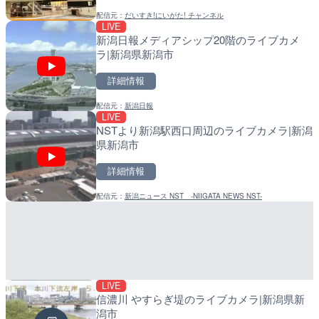
配信元：
だいすき!にいがた! チャンネル
配信元：
配信元：
日本テレビ
日高町役場
LIVE
LIVE
LIVE
新潟日報メディアシップ20階のライブカメ
日本全国・緊急地震速報の
小浦川水門付近から小浦海
ラ|新潟県新潟市
メラ|和歌山県日高町
詳細情報
詳細情報
詳細情報
配信元：
新潟日報
配信元：
配信元：
株式会社ティーファイブプロジ
日高町役場
LIVE
LIVE
LIVE
NSTより新潟駅西口周辺のライブカメラ|新潟
ごろごろ茶屋のライブカメ
産湯川水門付近のライブカ
県新潟市
町
詳細情報
詳細情報
詳細情報
配信元：
新潟ニュース NST -NIIGATA NEWS NST-
配信元：
配信元：
天川村役場
日高町役場
LIVE
LIVE
LIVE
信濃川 やすらぎ堤のライブカメラ|新潟県新
黒潮本陣から太平洋・久礼
導目木川 花立砂防堰堤下流
潟市
高知県中土佐町
福岡県朝倉市