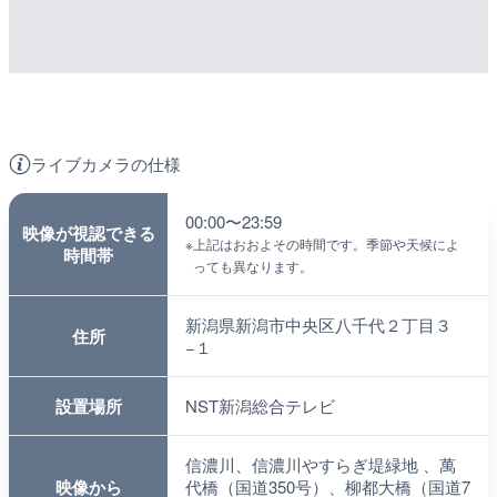
ライブカメラの仕様
00:00〜23:59
映像が視認できる
※
上記はおおよその時間です。季節や天候によ
時間帯
っても異なります。
新潟県新潟市中央区八千代２丁目３
住所
−１
設置場所
NST新潟総合テレビ
信濃川、信濃川やすらぎ堤緑地 、萬
映像から
代橋（国道350号）、柳都大橋（国道7