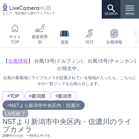
エリア・現在地から探すライブカメラ
サイト
都道府県
TOP
別
道路
河川
台風情報
海
【
台風情報
】 台風13号(ドルフィン)、台風15号(チャンホン)
が発生中。
台風の暴風域にライブカメラが設置されている地域が入ったら、こちらに
その一覧リンクをお知らせします。
TOP
新潟県
新潟市
NSTより新潟市中央区内・信濃川
LIVE終了
NSTより新潟市中央区内・信濃川のライ
ブカメラ
調整中のため、一時停止中です。