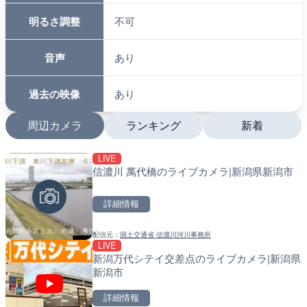
明るさ調整
不可
音声
あり
過去の映像
あり
周辺カメラ
ランキング
新着
LIVE
LIVE
LIVE
信濃川 萬代橋のライブカメラ|新潟県新潟市
国道1号 国府津海岸のライ
南出川水門付近のライブカ
小田原市
町
詳細情報
詳細情報
詳細情報
配信元：
国土交通省 信濃川河川事務所
配信元：
配信元：
神奈川県庁
日高町役場
LIVE
LIVE
LIVE
新潟万代シテイ交差点のライブカメラ|新潟県
羽田空港第2旅客ターミナ
比井川水門付近から比井崎
新潟市
メラ|東京都大田区
ラ|和歌山県日高町
詳細情報
詳細情報
詳細情報