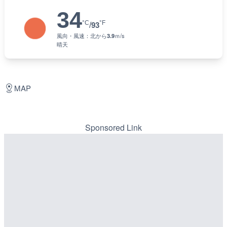
34
°C
°F
/
93
風向・風速：
北
から
3.9
ｍ/s
晴天
MAP
Sponsored Link