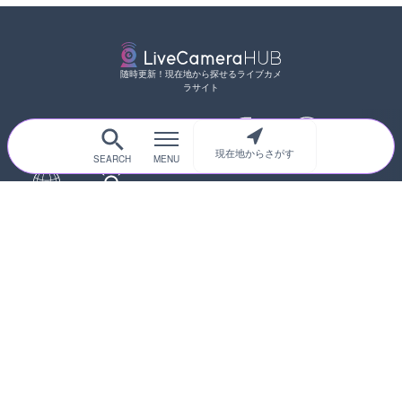
随時更新！現在地から探せるライブカメ
ラサイト
現在地からさがす
サイトTOP
都道府県別
道路
河川
台風情報
海外
カメラ登録
初めての方へ
運営者情報
プライバシーポリシー
© 2017-2026
ライブカメラHUB