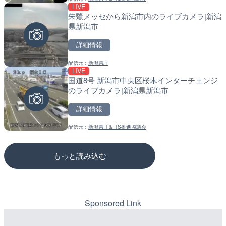
LIVE
LIVE
LIVE停止
朱鷺メッセから新潟市内のライブカメラ|新潟
原爆ドームのライブカメラ
道の駅さがのせきのライブ
県新潟市
市
詳細情報
詳細情報
詳細情報
配信元：
新潟県庁
配信元：
配信元：
株式会社ミックス
道の駅さがのせきPPカム
LIVE
LIVE
LIVE
国道8号 新潟市中央区桜木インターチェンジ
知内川 上開田橋のライブカ
松江自動車道 三次東JCT
のライブカメラ|新潟県新潟市
市
のライブカメラ|広島県三
詳細情報
詳細情報
詳細情報
配信元：
新潟県IT＆ITS推進協議会
配信元：
配信元：
高島市役所 政策部 危機管理局
国土交通省 三次河川国道事務所
もっと読み込む
Sponsored Link