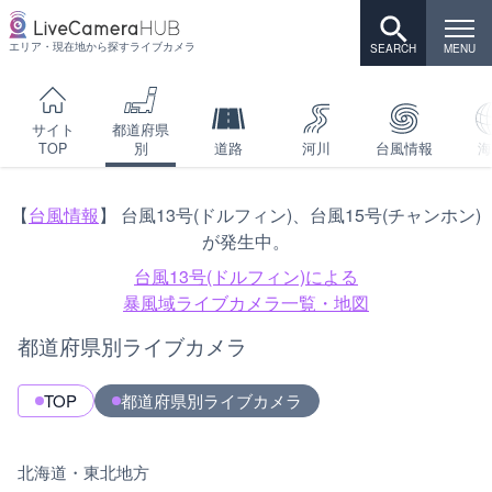
エリア・現在地から探すライブカメラ
サイト
都道府県
TOP
別
道路
河川
台風情報
海
【
台風情報
】 台風13号(ドルフィン)、台風15号(チャンホン)
が発生中。
台風13号(ドルフィン)による
暴風域ライブカメラ一覧・地図
都道府県別ライブカメラ
TOP
都道府県別ライブカメラ
北海道・東北地方