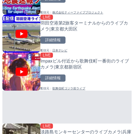
詳細情報
詳細情報
配信元：
株式会社ティーファイブプロジェクト
配信元：
配信元：
国土交通省 京浜河川事務所
日高町役場
LIVE
LIVE
LIVE
羽田空港第2旅客ターミナルからのライブカ
旧北上川 23.6k右岸のラ
比井川水門付近から比井崎
メラ|東京都大田区
谷町
ラ|和歌山県日高町
詳細情報
詳細情報
詳細情報
配信元：
日本テレビ
配信元：
配信元：
国土交通省 北上川下流河川事
日高町役場
LIVE
LIVE
LIVE
Impaxビル付近から歌舞伎町一番街のライブ
国道186号 吉和1のライブ
小浦川水門付近から小浦海
カメラ|東京都新宿区
市市
メラ|和歌山県日高町
詳細情報
詳細情報
詳細情報
配信元：
歌舞伎町ゴジラ前ライブ
配信元：
配信元：
広島県土木局土木整備部道路整
日高町役場
LIVE
LIVE
広島県道30号 津田のライ
産湯川水門付近のライブカ
日市市
町
詳細情報
詳細情報
LIVE
配信元：
配信元：
広島県土木局土木整備部道路整
日高町役場
淡路島モンキーセンターのライブカメラ|兵庫