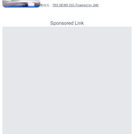
配信元：
TBS NEWS DIG Powered by JNN
配信元：
配信元：
国土交通省 富山河川国道事務所
国土交通省 北海道開発局
LIVE
LIVE
奈佐川 福田橋のライブカメ
東京都品川区南大井のライ
川区
Sponsored Link
詳細情報
詳細情報
配信元：
配信元：
国土交通省 豊岡河川国道事務所
東京都品川区南大井ライブカメ
LIVE
LIVE停止
吾妻山 浄土平のライブカメ
道の駅さがのせきのライブ
市
詳細情報
詳細情報
配信元：
配信元：
国土交通省 福島河川国道事務所
道の駅さがのせきPPカム
LIVE
LIVE
東九州自動車道 別府湾サ
松江自動車道 三次東JCT
ライブカメラ|大分県別府
のライブカメラ|広島県三
詳細情報
詳細情報
配信元：
国土交通省 三次河川国道事務所
配信元：
NEXCO西日本