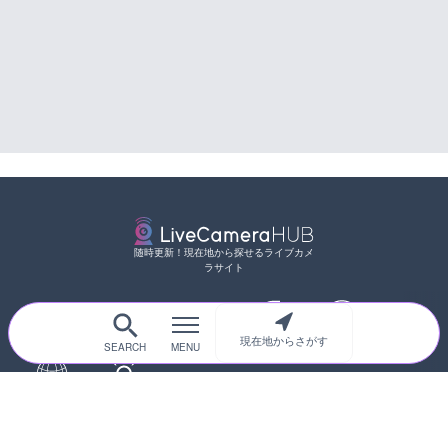
随時更新！現在地から探せるライブカメ
ラサイト
現在地からさがす
サイトTOP
都道府県別
道路
河川
台風情報
海外
カメラ登録