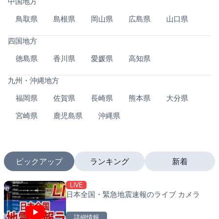
中国地方
鳥取県
島根県
岡山県
広島県
山口県
四国地方
徳島県
香川県
愛媛県
高知県
九州・沖縄地方
福岡県
佐賀県
長崎県
熊本県
大分県
宮崎県
鹿児島県
沖縄県
ピックアップ
ランキング
新着
LIVE
LIVE
LIVE
日本全国・緊急地震速報のライブ カメラ
多摩川 日野橋水位観測所の
南出川水門付近のライブカ
京都立川市
町
詳細情報