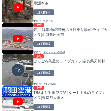
県洲本市
詳細情報
配信元：
淡路ザル
LIVE
LIVE
LIVE
錦川 錦帯橋(錦帯橋のう飼乗り場)のライブカ
国道186号 栗栖のライブ
導目木川 花立砂防堰堤下流
メラ|山口県岩国市
市
福岡県朝倉市
詳細情報
詳細情報
詳細情報
配信元：
アイ・キャン制作G
配信元：
配信元：
広島県土木局土木整備部道路整
福岡県庁県土整備部河川課
LIVE
LIVE
LIVE
ごろごろ茶屋のライブカメラ|奈良県天川村
久茂地川 御成橋のライブカ
常呂川 鹿ノ子ダムのライブ
市
戸町
詳細情報
詳細情報
詳細情報
配信元：
天川村役場
配信元：
配信元：
沖縄県庁
国土交通省 北海道開発局
LIVE
LIVE
LIVE
TBSより羽田空港第1ターミナルのライブカ
常願寺川 上滝出張所のライ
天塩川 岩尾内ダムのライブ
メラ|東京都大田区
富山市
別市
詳細情報
詳細情報
詳細情報