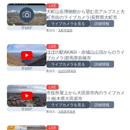
LIVE
大町山岳博物館から望む北アルプスと大
町市街のライブカメラ|長野県大町市
ライブカメラを見る
詳細情報
MAP
配信元：
大町市役所
LIVE
ほぼの駅AKAGI・赤城山山頂からのライ
ブカメラ|群馬県前橋市
ライブカメラを見る
詳細情報
MAP
配信元：
ほぼ日AKAGI
LIVE
市役所屋上から大田原市内のライブカメ
ラ|栃木県大田原市
ライブカメラを見る
詳細情報
MAP
配信元：
大田原市役所
LIVE