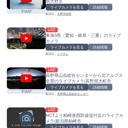
県大野市
ライブカメラを見る
詳細情報
MAP
配信元：
大野市役所
LIVE
東海3県（愛知・岐阜・三重）のライブ
カメラ
ライブカメラを見る
詳細情報
配信元：
メ〜テレ
LIVE
長野県山岳総合センターから北アルプス
全景のライブカメラ|長野県大町市
ライブカメラを見る
詳細情報
MAP
配信元：
長野県山岳総合センター
LIVE
NCTより柏崎港西防波堤付近のライブカ
メラ|新潟県柏崎市
ライブカメラを見る
詳細情報