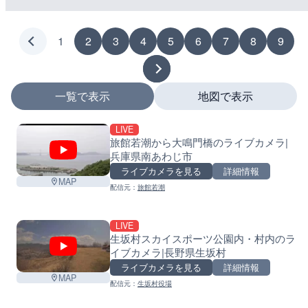
1
2
3
4
5
6
7
8
9
一覧で表示
地図で表示
LIVE
マーカーをタップするとライブカメラの詳細が表示さ
旅館若潮から大鳴門橋のライブカメラ|
兵庫県南あわじ市
+
ライブカメラを見る
詳細情報
MAP
−
配信元：
旅館若潮
LIVE
生坂村スカイスポーツ公園内・村内のラ
イブカメラ|長野県生坂村
ライブカメラを見る
詳細情報
MAP
配信元：
生坂村役場