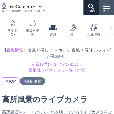
エリア・現在地から探すライブカメラ
サイト
都道府県
TOP
別
道路
河川
台風情報
海
【
台風情報
】 台風15号(チャンホン)、台風13号(ドルフィン)
が発生中。
台風13号(ドルフィン)による
暴風域ライブカメラ一覧・地図
TOP
高所風景
高所風景のライブカメラ
高所風景をテーマとしてそれを映しているライブカメラをご