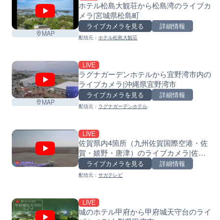
ホテル松島大観荘から松島湾のライブカ
メラ|宮城県松島町
ライブカメラを見る
詳細情報
MAP
配信元：
ホテル松島大観荘
LIVE
ラグナガーデンホテルから宜野湾市内の
ライブカメラ|沖縄県宜野湾市
ライブカメラを見る
詳細情報
MAP
配信元：
ラグナガーデンホテル
LIVE
佐賀県内4箇所（九州佐賀国際空港・佐
賀・嬉野・唐津）のライブカメラ|佐賀
県
ライブカメラを見る
詳細情報
配信元：
サガテレビ
LIVE
城のホテル甲府から甲府城天守台のライ