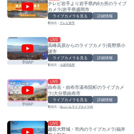
テレビ岩手より岩手県内6カ所のライブ
カメラ|岩手県盛岡市
ライブカメラを見る
詳細情報
配信元：
テレビ岩手
LIVE
高峰高原からのライブカメラ|長野県小
諸市
ライブカメラを見る
詳細情報
MAP
配信元：
小諸市役所
LIVE
由布岳・由布市湯布院町のライブカメ
ラ|大分県由布市
ライブカメラを見る
詳細情報
MAP
配信元：
ゆふいんライブカメラch
LIVE
越前大野城・市内のライブカメラ|福井