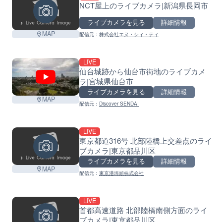
NCT屋上のライブカメラ|新潟県長岡市
ライブカメラを見る
詳細情報
MAP
配信元：
株式会社エヌ・シィ・ティ
LIVE
仙台城跡から仙台市街地のライブカメ
ラ|宮城県仙台市
ライブカメラを見る
詳細情報
MAP
配信元：
Discover SENDAI
LIVE
東京都道316号 北部陸橋上交差点のライ
ブカメラ|東京都品川区
ライブカメラを見る
詳細情報
MAP
配信元：
東京港埠頭株式会社
LIVE
首都高速道路 北部陸橋南側方面のライ
ブカメラ|東京都品川区