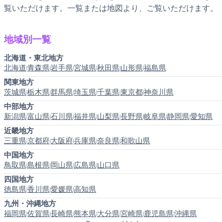
覧いただけます。一覧または地図より、ご覧いただけます。
地域別一覧
北海道・東北地方
北海道
青森県
岩手県
宮城県
秋田県
山形県
福島県
|
|
|
|
|
|
関東地方
茨城県
栃木県
群馬県
埼玉県
千葉県
東京都
神奈川県
|
|
|
|
|
|
中部地方
新潟県
富山県
石川県
福井県
山梨県
長野県
岐阜県
静岡県
愛知県
|
|
|
|
|
|
|
|
近畿地方
三重県
京都府
大阪府
兵庫県
奈良県
和歌山県
|
|
|
|
|
中国地方
鳥取県
島根県
岡山県
広島県
山口県
|
|
|
|
四国地方
徳島県
香川県
愛媛県
高知県
|
|
|
九州・沖縄地方
福岡県
佐賀県
長崎県
熊本県
大分県
宮崎県
鹿児島県
沖縄県
|
|
|
|
|
|
|