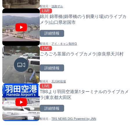
配信元：
淡路ザル
LIVE
LIVE停止
LIVE
錦川 錦帯橋(錦帯橋のう飼乗り場)のライブカ
内海海水浴場のライブカメ
導目木川 花立砂防堰堤下
メラ|山口県岩国市
岡県朝倉市
詳細情報
詳細情報
詳細情報
配信元：
アイ・キャン制作G
配信元：
配信元：
南知多町観光協会
福岡県庁県土整備部河川課
LIVE
LIVE
LIVE
ごろごろ茶屋のライブカメラ|奈良県天川村
手結港(YASU海の駅クラ
常呂川 鹿ノ子ダムのライ
知県香南市
町
詳細情報
詳細情報
詳細情報
配信元：
天川村役場
配信元：
配信元：
YASU海の駅CLUB
国土交通省 北海道開発局
LIVE
LIVE
LIVE
TBSより羽田空港第1ターミナルのライブカメ
RBCより那覇空港のライ
天塩川 岩尾内ダムのライ
ラ|東京都大田区
市
市
詳細情報
詳細情報
詳細情報
配信元：
TBS NEWS DIG Powered by JNN
配信元：
配信元：
【琉球放送】RBC NEWS
国土交通省 北海道開発局
LIVE
LIVE
Impaxビル付近から歌舞
東京都品川区南大井のライ