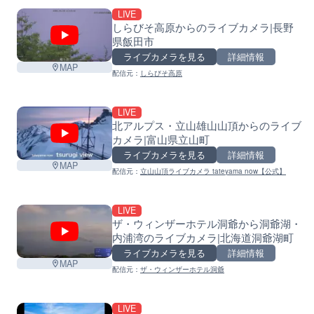
LIVE
しらびそ高原からのライブカメラ|長野
県飯田市
ライブカメラを見る
詳細情報
MAP
配信元：
しらびそ高原
LIVE
北アルプス・立山雄山山頂からのライブ
カメラ|富山県立山町
ライブカメラを見る
詳細情報
MAP
配信元：
立山山頂ライブカメラ tateyama now【公式】
L
LIVE
ザ・ウィンザーホテル洞爺から洞爺湖・
内浦湾のライブカメラ|北海道洞爺湖町
ライブカメラを見る
詳細情報
MAP
配信元：
ザ・ウィンザーホテル洞爺
LIVE