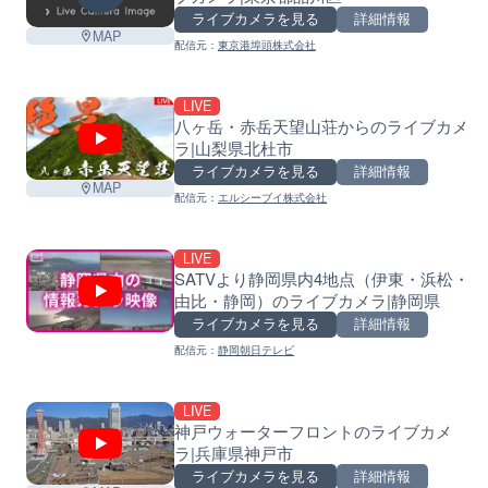
ライブカメラを見る
詳細情報
MAP
配信元：
東京港埠頭株式会社
LIVE
八ヶ岳・赤岳天望山荘からのライブカメ
ラ|山梨県北杜市
ライブカメラを見る
詳細情報
MAP
配信元：
エルシーブイ株式会社
LIVE
SATVより静岡県内4地点（伊東・浜松・
由比・静岡）のライブカメラ|静岡県
ライブカメラを見る
詳細情報
配信元：
静岡朝日テレビ
LIVE
神戸ウォーターフロントのライブカメ
ラ|兵庫県神戸市
ライブカメラを見る
詳細情報