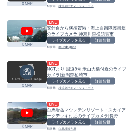
MAP
配信元：
株式会社エヌ・シィ・ティ
LIVE
安針台から横須賀港・海上自衛隊護衛艦
のライブカメラ|神奈川県横須賀市
ライブカメラを見る
詳細情報
MAP
配信元：
sounds good
LIVE
NCTより 国道8号 米山大橋付近のライブ
カメラ|新潟県柏崎市
ライブカメラを見る
詳細情報
MAP
配信元：
株式会社エヌ・シィ・ティ
LIVE
白馬岩岳マウンテンリゾート・スカイア
ークデッキ付近のライブカメラ|長野県
白馬村
ライブカメラを見る
詳細情報
MAP
配信元：
白馬村観光局