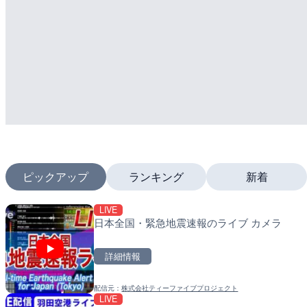
ピックアップ
ランキング
新着
LIVE
LIVE
LIVE
日本全国・緊急地震速報のライブ カメラ
沖永良部島海岸のライブカ
南出川水門付近のライブカ
町
町
詳細情報
詳細情報
詳細情報
配信元：
株式会社ティーファイブプロジェクト
配信元：
配信元：
和泊町
日高町役場
LIVE
LIVE
LIVE