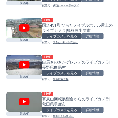
MAP
配信元：
峡西シーエーテーブイ
LIVE
国道431号 ひらたメイプルホテル屋上の
ライブカメラ|島根県出雲市
ライブカメラを見る
詳細情報
MAP
配信元：
ひらたCATV株式会社
LIVE
白馬さのさかゲレンデのライブカメラ|
長野県白馬村
ライブカメラを見る
詳細情報
MAP
配信元：
白馬村観光局
LIVE
寒風山回転展望台からのライブカメラ|
秋田県男鹿市
ライブカメラを見る
詳細情報
MAP
配信元：
寒風山回転展望台