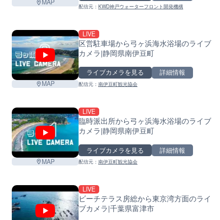
MAP
配信元：
KWD神戸ウォーターフロント開発機構
LIVE
区営駐車場から弓ヶ浜海水浴場のライブ
カメラ|静岡県南伊豆町
ライブカメラを見る
詳細情報
MAP
配信元：
南伊豆町観光協会
LIVE
臨時派出所から弓ヶ浜海水浴場のライブ
カメラ|静岡県南伊豆町
ライブカメラを見る
詳細情報
MAP
配信元：
南伊豆町観光協会
LIVE
ビーチテラス房総から東京湾方面のライ
ブカメラ|千葉県富津市