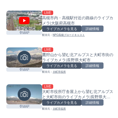
LIVE
高槻市内・高槻駅付近の路線のライブカ
メラ|大阪府高槻市
ライブカメラを見る
詳細情報
MAP
配信元：
NPO高槻ブロードキャスト
LIVE
鷹狩山から望む北アルプスと大町市街の
ライブカメラ|長野県大町市
ライブカメラを見る
詳細情報
MAP
配信元：
大町市役所
LIVE
大町市役所庁舎屋上から望む北アルプス
と大町市街のライブカメラ|長野県大町
市
ライブカメラを見る
詳細情報
MAP
配信元：
大町市役所