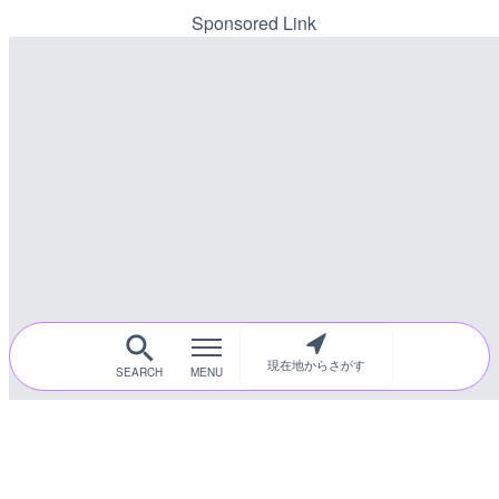
カメラ|東京都新宿区
川区
Sponsored Link
詳細情報
詳細情報
配信元：
配信元：
歌舞伎町ゴジラ前ライブ
東京都品川区南大井ライブカ
LIVE終了
LIVE停止
榛名湖ロマンス亭のライブ
道の駅さがのせきのライブ
市
市
詳細情報
詳細情報
配信元：
配信元：
榛名湖ロマンス亭
道の駅さがのせきPPカム
LIVE
LIVE
知内川 上開田橋のライブ
松江自動車道 三次東JCT
のライブカメラ|広島県三
詳細情報
詳細情報
配信元：
高島市役所 政策部 危機管理局
配信元：
国土交通省 三次河川国道事務
現在地からさがす