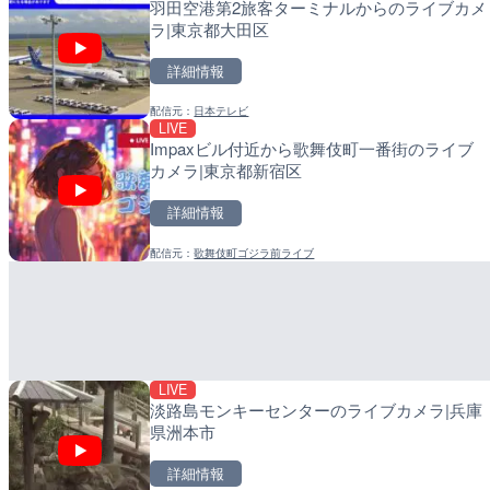
羽田空港第2旅客ターミナルからのライブカメ
徳之島町亀津のライブカメ
比井川水門付近から比井
ラ|東京都大田区
町
ラ|和歌山県日高町
詳細情報
詳細情報
詳細情報
配信元：
日本テレビ
配信元：
配信元：
Tokki Works
日高町役場
LIVE
LIVE
LIVE
Impaxビル付近から歌舞伎町一番街のライブ
羽田空港第2旅客ターミナ
小浦川水門付近から小浦
カメラ|東京都新宿区
ラ|東京都大田区
メラ|和歌山県日高町
詳細情報
詳細情報
詳細情報
配信元：
歌舞伎町ゴジラ前ライブ
配信元：
配信元：
日本テレビ
日高町役場
LIVE
LIVE
日本全国・緊急地震速報の
産湯川水門付近のライブカ
町
詳細情報
詳細情報
LIVE
配信元：
配信元：
株式会社ティーファイブプロ
日高町役場
淡路島モンキーセンターのライブカメラ|兵庫
県洲本市
詳細情報