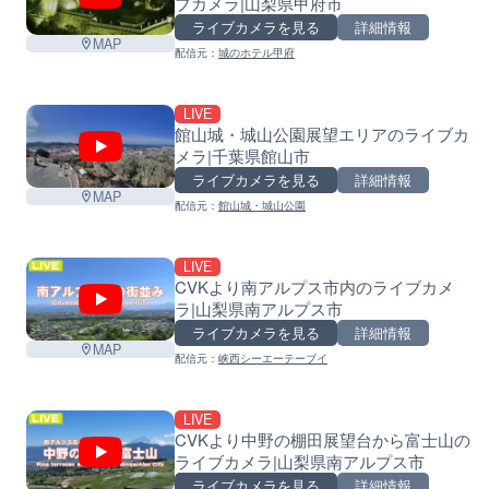
ブカメラ|山梨県甲府市
ライブカメラを見る
詳細情報
MAP
配信元：
城のホテル甲府
LIVE
館山城・城山公園展望エリアのライブカ
メラ|千葉県館山市
ライブカメラを見る
詳細情報
MAP
配信元：
館山城・城山公園
LIVE
CVKより南アルプス市内のライブカメ
ラ|山梨県南アルプス市
ライブカメラを見る
詳細情報
MAP
配信元：
峡西シーエーテーブイ
LIVE
CVKより中野の棚田展望台から富士山の
ライブカメラ|山梨県南アルプス市
ライブカメラを見る
詳細情報