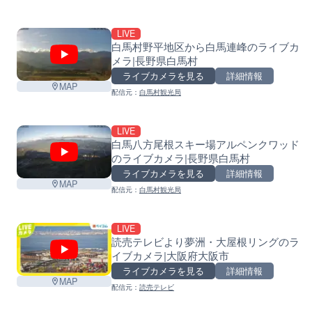
LIVE
白馬村野平地区から白馬連峰のライブカ
メラ|長野県白馬村
ライブカメラを見る
詳細情報
MAP
配信元：
白馬村観光局
LIVE
白馬八方尾根スキー場アルペンクワッド
のライブカメラ|長野県白馬村
ライブカメラを見る
詳細情報
MAP
配信元：
白馬村観光局
LIVE
読売テレビより夢洲・大屋根リングのラ
イブカメラ|大阪府大阪市
ライブカメラを見る
詳細情報
MAP
配信元：
読売テレビ