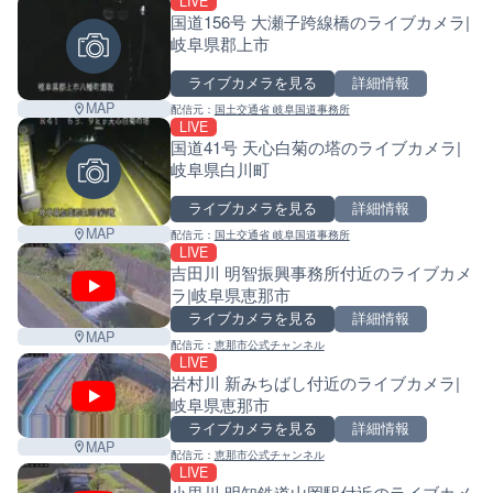
LIVE
国道156号 大瀬子跨線橋のライブカメラ|
岐阜県郡上市
ライブカメラを見る
詳細情報
MAP
配信元：
国土交通省 岐阜国道事務所
LIVE
国道41号 天心白菊の塔のライブカメラ|
岐阜県白川町
ライブカメラを見る
詳細情報
MAP
配信元：
国土交通省 岐阜国道事務所
LIVE
吉田川 明智振興事務所付近のライブカメ
ラ|岐阜県恵那市
ライブカメラを見る
詳細情報
MAP
配信元：
恵那市公式チャンネル
LIVE
岩村川 新みちばし付近のライブカメラ|
岐阜県恵那市
ライブカメラを見る
詳細情報
MAP
配信元：
恵那市公式チャンネル
LIVE
小里川 明知鉄道山岡駅付近のライブカメ