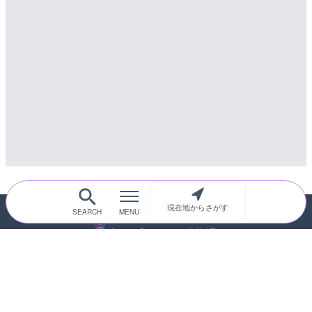
詳細情報
配信元：
高島市役所 政策部 危機管理局
配信元：
国土交通省 三次河川国道事務所
現在地からさがす
随時更新！現在地から探せるライブカメ
ラサイト
サイトTOP
都道府県別
道路
河川
台風情報