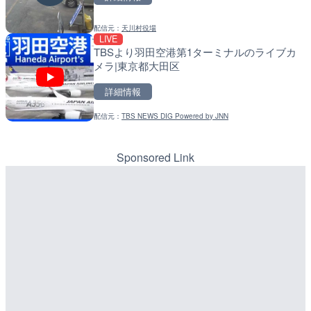
LIVE
手結港(YASU海の駅クラブ
配信元：
国土交通省 北海道開発局
高知県香南市
配信元：
天川村役場
LIVE
LIVE
天塩川 岩尾内ダムのライブ
TBSより羽田空港第1ターミナルのライブカ
詳細情報
別市
メラ|東京都大田区
配信元：
YASU海の駅CLUB
詳細情報
LIVE
詳細情報
Impaxビル付近から歌舞
配信元：
国土交通省 北海道開発局
カメラ|東京都新宿区
配信元：
TBS NEWS DIG Powered by JNN
LIVE
東京都品川区南大井のライ
詳細情報
川区
Sponsored Link
配信元：
歌舞伎町ゴジラ前ライブ
詳細情報
LIVE
原爆ドームのライブカメラ
配信元：
東京都品川区南大井ライブカメ
LIVE停止
道の駅さがのせきのライブ
詳細情報
市
詳細情報
配信元：
株式会社ミックス
配信元：
道の駅さがのせきPPカム
LIVE
LIVE
知内川 上開田橋のライブカ
松江自動車道 三次東JCT
市
のライブカメラ|広島県三
詳細情報