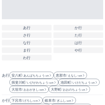
あ行
か行
さ行
た行
な行
は行
ま行
や行
わ行
あ行
安八町
恵那市
/ あんぱちちょう
/ えなし
/ 2件
/ 18件
揖斐川町
池田町
/ いびがわちょう
/ いけだちょう
/ 32件
/ 2件
大垣市
大野町
/ おおがきし
/ おおのちょう
/ 29件
/ 4件
か行
下呂市
岐阜市
/ げろし
/ ぎふし
/ 51件
/ 43件