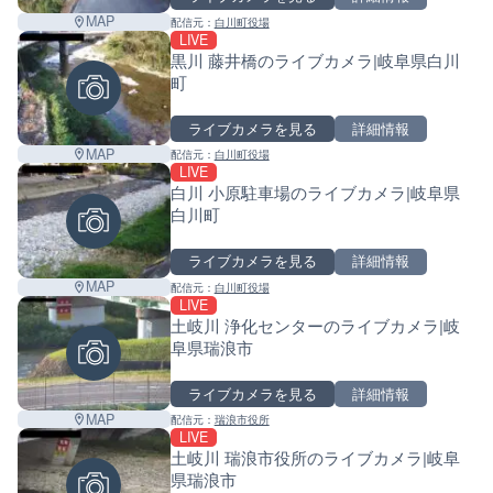
MAP
配信元：
白川町役場
LIVE
黒川 藤井橋のライブカメラ|岐阜県白川
町
ライブカメラを見る
詳細情報
MAP
配信元：
白川町役場
LIVE
白川 小原駐車場のライブカメラ|岐阜県
白川町
ライブカメラを見る
詳細情報
MAP
配信元：
白川町役場
LIVE
土岐川 浄化センターのライブカメラ|岐
阜県瑞浪市
ライブカメラを見る
詳細情報
MAP
配信元：
瑞浪市役所
LIVE
土岐川 瑞浪市役所のライブカメラ|岐阜
県瑞浪市