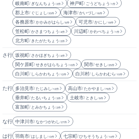
岐南町
神戸町
/ ぎなんちょう
/ ごうどちょう
/ 2件
/ 1件
郡上市
海津市
/ ぐじょし
/ かいづし
/ 33件
/ 16件
各務原市
可児市
/ かかみがはらし
/ かにし
/ 6件
/ 18件
笠松町
川辺町
/ かさまつちょう
/ かわべちょう
/ 4件
/ 1件
北方町
/ きたがたちょう
/ 2件
さ行
坂祝町
/ さかほぎちょう
/ 4件
関ケ原町
関市
/ せきがはらちょう
/ せきし
/ 10件
/ 25件
白川町
白川村
/ しらかわちょう
/ しらかわむら
/ 12件
/ 10件
た行
多治見市
高山市
/ たじみし
/ たかやまし
/ 12件
/ 75件
垂井町
土岐市
/ たるいちょう
/ ときし
/ 3件
/ 9件
富加町
/ とみかちょう
/ 2件
な行
中津川市
/ なかつがわし
/ 27件
は行
羽島市
七宗町
/ はしまし
/ ひちそうちょう
/ 13件
/ 14件