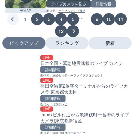
児市
ライブカメラを見る
詳細情報
MAP
配信元：
ケーブルテレビ可児
…
1
2
3
4
5
9
10
11
12
ピックアップ
ランキング
新着
LIVE
LIVE
LIVE
日本全国・緊急地震速報のライブ カメラ
国道1号 国府津海岸のライ
南出川水門付近のライブカ
小田原市
町
詳細情報
詳細情報
詳細情報
配信元：
株式会社ティーファイブプロジェクト
LIVE
配信元：
配信元：
神奈川県庁
日高町役場
羽田空港第2旅客ターミナルからのライブカ
LIVE
LIVE
メラ|東京都大田区
羽田空港第2旅客ターミナ
比井川水門付近から比井崎
メラ|東京都大田区
ラ|和歌山県日高町
詳細情報
詳細情報
詳細情報
配信元：
日本テレビ
LIVE
配信元：
配信元：
日本テレビ
日高町役場
Impaxビル付近から歌舞伎町一番街のライブ
LIVE
LIVE
カメラ|東京都新宿区
日本全国・緊急地震速報の
小浦川水門付近から小浦海
メラ|和歌山県日高町
詳細情報
詳細情報
詳細情報
配信元：
歌舞伎町ゴジラ前ライブ
配信元：
株式会社ティーファイブプロジ