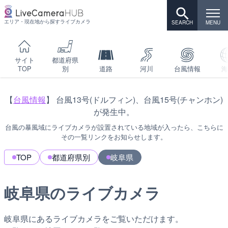
エリア・現在地から探すライブカメラ
サイト
都道府県
TOP
別
道路
河川
台風情報
海
【
台風情報
】 台風13号(ドルフィン)、台風15号(チャンホン)
が発生中。
台風の暴風域にライブカメラが設置されている地域が入ったら、こちらに
その一覧リンクをお知らせします。
TOP
都道府県別
岐阜県
岐阜県のライブカメラ
岐阜県にあるライブカメラをご覧いただけます。