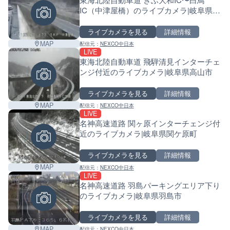
IC（中津屋橋）のライブカメラ|岐阜県郡
上市
ライブカメラを見る
詳細情報
MAP
配信元：
NEXCO中日本
LIVE
Leaf
東海北陸自動車道 飛騨清見インターチェ
ンジ付近のライブカメラ|岐阜県高山市
ライブカメラを見る
詳細情報
MAP
配信元：
NEXCO中日本
LIVE
名神高速道路 関ヶ原インターチェンジ付
近のライブカメラ|岐阜県関ケ原町
ライブカメラを見る
詳細情報
MAP
配信元：
NEXCO中日本
LIVE
名神高速道路 羽島パーキングエリア下り
のライブカメラ|岐阜県羽島市
ライブカメラを見る
詳細情報
MAP
配信元：
NEXCO中日本