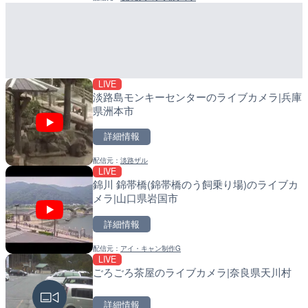
LIVE
配信元：
日高町役場
ごろごろ茶屋のライブカメ
LIVE
産湯川水門付近のライブカ
詳細情報
町
配信元：
天川村役場
詳細情報
配信元：
日高町役場
LIVE
淡路島モンキーセンターのライブカメラ|兵庫
県洲本市
LIVE
詳細情報
黒潮本陣から太平洋・久礼
高知県中土佐町
配信元：
淡路ザル
LIVE
LIVE
導目木川 花立砂防堰堤下流
錦川 錦帯橋(錦帯橋のう飼乗り場)のライブカ
詳細情報
福岡県朝倉市
メラ|山口県岩国市
配信元：
鰹乃國の湯宿 黒潮本陣
詳細情報
LIVE停止
詳細情報
内海海水浴場のライブカメ
配信元：
福岡県庁県土整備部河川課
配信元：
アイ・キャン制作G
LIVE
LIVE
常呂川 鹿ノ子ダムのライブ
詳細情報
ごろごろ茶屋のライブカメラ|奈良県天川村
戸町
配信元：
南知多町観光協会
詳細情報
詳細情報