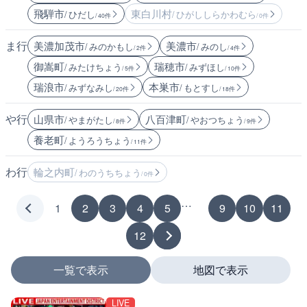
飛騨市
東白川村
/ ひだし
/ ひがししらかわむら
/ 40件
/ 0件
ま行
美濃加茂市
美濃市
/ みのかもし
/ みのし
/ 2件
/ 4件
御嵩町
瑞穂市
/ みたけちょう
/ みずほし
/ 5件
/ 10件
瑞浪市
本巣市
/ みずなみし
/ もとすし
/ 20件
/ 18件
や行
山県市
八百津町
/ やまがたし
/ やおつちょう
/ 8件
/ 9件
養老町
/ ようろうちょう
/ 11件
わ行
輪之内町
/ わのうちちょう
/ 0件
…
1
2
3
4
5
9
10
11
12
一覧で表示
地図で表示
LIVE