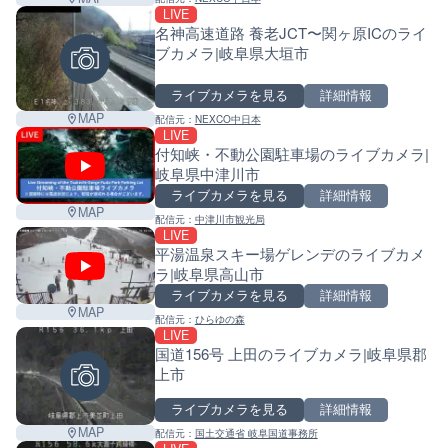
LIVE
名神高速道路 養老JCT〜関ヶ原ICのライ
ブカメラ|岐阜県大垣市
ライブカメラを見る
詳細情報
MAP
配信元：
NEXCO中日本
LIVE
付知峡・不動公園駐車場のライブカメラ|
岐阜県中津川市
ライブカメラを見る
詳細情報
MAP
配信元：
中津川市観光局
LIVE
平湯温泉スキー場ゲレンデのライブカメ
ラ|岐阜県高山市
ライブカメラを見る
詳細情報
MAP
配信元：
ひらゆの森
LIVE
国道156号 上田のライブカメラ|岐阜県郡
上市
ライブカメラを見る
詳細情報
MAP
配信元：
国土交通省 岐阜国道事務所