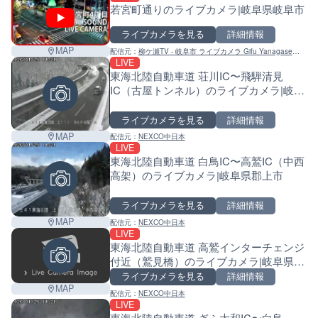
マーカーをタップするとライブカメラの詳細が表示さ
若宮町通りのライブカメラ|岐阜県岐阜市
ライブカメラを見る
詳細情報
MAP
配信元：
柳ケ瀬TV - 岐阜市 ライブカメラ Gifu Yanagase
+
LIVE
LIVE camera
東海北陸自動車道 荘川IC〜飛騨清見
−
IC（古屋トンネル）のライブカメラ|岐阜
県高山市
ライブカメラを見る
詳細情報
MAP
配信元：
NEXCO中日本
LIVE
東海北陸自動車道 白鳥IC〜高鷲IC（中西
高架）のライブカメラ|岐阜県郡上市
ライブカメラを見る
詳細情報
MAP
配信元：
NEXCO中日本
LIVE
東海北陸自動車道 高鷲インターチェンジ
付近（鷲見橋）のライブカメラ|岐阜県郡
上市
ライブカメラを見る
詳細情報
MAP
配信元：
NEXCO中日本
LIVE
東海北陸自動車道 ぎふ大和IC〜白鳥