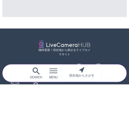
随時更新！現在地から探せるライブカメ
ラサイト
現在地からさがす
サイトTOP
都道府県別
道路
河川
台風情報
海外
カメラ登録