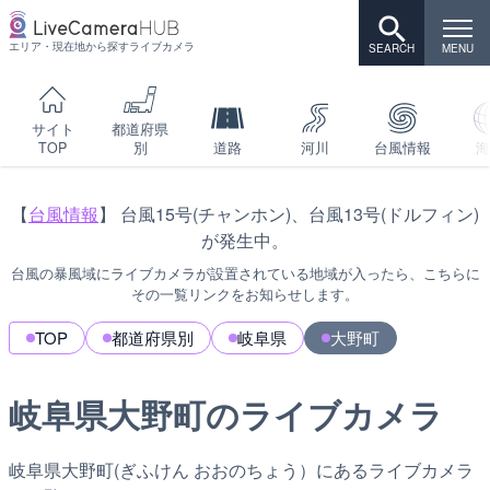
エリア・現在地から探すライブカメラ
サイト
都道府県
TOP
別
道路
河川
台風情報
海
【
台風情報
】 台風15号(チャンホン)、台風13号(ドルフィン)
が発生中。
台風の暴風域にライブカメラが設置されている地域が入ったら、こちらに
その一覧リンクをお知らせします。
TOP
都道府県別
岐阜県
大野町
岐阜県大野町のライブカメラ
岐阜県大野町(ぎふけん おおのちょう）にあるライブカメラ