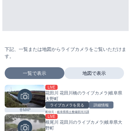
下記、一覧または地図からライブカメラをご覧いただけま
す。
一覧で表示
地図で表示
LIVE
マーカーをタップするとライブカメラの詳細が表示さ
花田川 花田川橋のライブカメラ|岐阜県
大野町
ライブカメラを見る
詳細情報
MAP
配信元：
岐阜県県土整備部河川課
+
LIVE
根尾川 花田川のライブカメラ|岐阜県大
−
野町