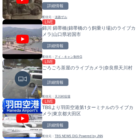
詳細情報
配信元：
淡路ザル
LIVE
LIVE
LIVE
錦川 錦帯橋(錦帯橋のう飼乗り場)のライブカ
淡路島モンキーセンターの
導目木川 花立砂防堰堤下流
メラ|山口県岩国市
県洲本市
福岡県朝倉市
詳細情報
詳細情報
詳細情報
配信元：
アイ・キャン制作G
配信元：
配信元：
淡路ザル
福岡県庁県土整備部河川課
LIVE
LIVE
LIVE
ごろごろ茶屋のライブカメラ|奈良県天川村
錦川 錦帯橋(錦帯橋のう飼
常呂川 鹿ノ子ダムのライブ
メラ|山口県岩国市
戸町
詳細情報
詳細情報
詳細情報
配信元：
天川村役場
配信元：
配信元：
アイ・キャン制作G
国土交通省 北海道開発局
LIVE
LIVE
LIVE
TBSより羽田空港第1ターミナルのライブカ
塩屋埼灯台から薄磯海水浴
天塩川 岩尾内ダムのライブ
メラ|東京都大田区
福島県いわき市
別市
詳細情報
詳細情報
詳細情報
配信元：
TBS NEWS DIG Powered by JNN
配信元：
配信元：
海上保安庁
国土交通省 北海道開発局