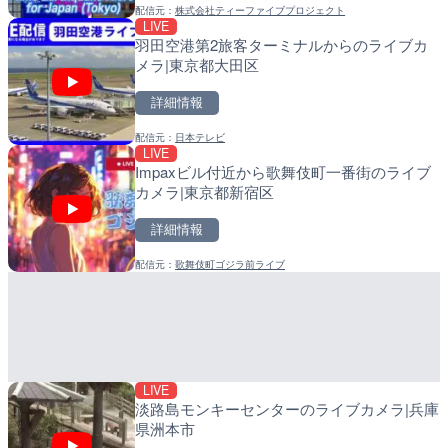
配信元：
株式会社ティーファイブプロジェクト
配信元：
配信元：
株式会社ティーファイブプロジ
日高町役場
LIVE
LIVE
LIVE
羽田空港第2旅客ターミナルからのライブカ
羽田空港第2旅客ターミナ
比井川水門付近から比井崎
メラ|東京都大田区
メラ|東京都大田区
ラ|和歌山県日高町
詳細情報
詳細情報
詳細情報
配信元：
日本テレビ
配信元：
配信元：
日本テレビ
日高町役場
LIVE
LIVE
LIVE
Impaxビル付近から歌舞伎町一番街のライブ
知床峠展望台・国道334号
小浦川水門付近から小浦海
カメラ|東京都新宿区
ラ|北海道羅臼町
メラ|和歌山県日高町
詳細情報
詳細情報
詳細情報
配信元：
歌舞伎町ゴジラ前ライブ
配信元：
配信元：
一般国道334号斜里～ウトロ間
日高町役場
LIVE終了
LIVE
水晶浜海水浴場のライブカ
産湯川水門付近のライブカ
町
詳細情報
詳細情報
LIVE
配信元：
配信元：
美浜町
日高町役場
淡路島モンキーセンターのライブカメラ|兵庫
県洲本市