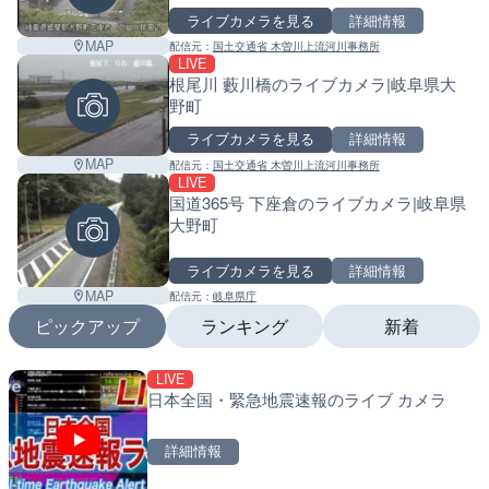
ライブカメラを見る
詳細情報
MAP
配信元：
国土交通省 木曽川上流河川事務所
LIVE
根尾川 藪川橋のライブカメラ|岐阜県大
野町
ライブカメラを見る
詳細情報
MAP
配信元：
国土交通省 木曽川上流河川事務所
LIVE
国道365号 下座倉のライブカメラ|岐阜県
大野町
ライブカメラを見る
詳細情報
MAP
配信元：
岐阜県庁
ピックアップ
ランキング
新着
LIVE
LIVE
LIVE
日本全国・緊急地震速報のライブ カメラ
日本全国・緊急地震速報の
南出川水門付近のライブカ
町
詳細情報
詳細情報
Leaf
詳細情報