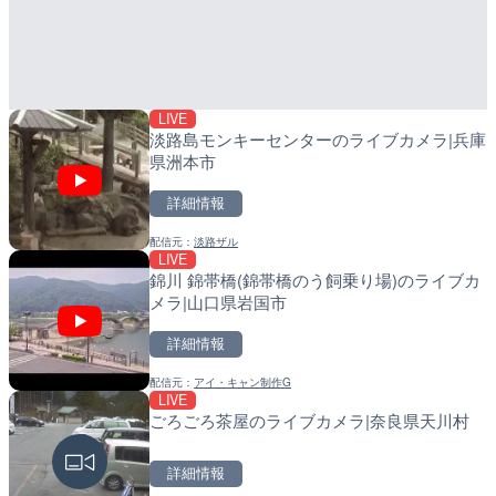
日本全国・緊急地震速報の
産湯川水門付近のライブカ
Leaf
町
詳細情報
詳細情報
LIVE
配信元：
配信元：
株式会社ティーファイブプロジ
日高町役場
淡路島モンキーセンターのライブカメラ|兵庫
県洲本市
詳細情報
配信元：
淡路ザル
LIVE
LIVE
LIVE
錦川 錦帯橋(錦帯橋のう飼乗り場)のライブカ
ごろごろ茶屋のライブカメ
導目木川 花立砂防堰堤下流
メラ|山口県岩国市
福岡県朝倉市
詳細情報
詳細情報
詳細情報
配信元：
アイ・キャン制作G
配信元：
配信元：
天川村役場
福岡県庁県土整備部河川課
LIVE
LIVE
LIVE
ごろごろ茶屋のライブカメラ|奈良県天川村
手結港(YASU海の駅クラブ
常呂川 鹿ノ子ダムのライブ
高知県香南市
戸町
詳細情報
詳細情報
詳細情報