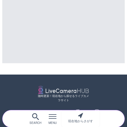
詳細情報
メラ|滋賀県大津市
配信元：
国土交通省 三次河川国道事務所
詳細情報
配信元：
ボートレースびわこ【公式サブ
随時更新！現在地から探せるライブカメ
ラサイト
現在地からさがす
サイトTOP
都道府県別
道路
河川
台風情報