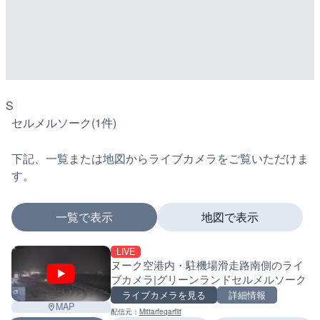
S
セルメルソーク(1件)
下記、一覧または地図からライブカメラをご覧いただけま
す。
一覧で表示
地図で表示
LIVE
マーカーをタップするとライブカメラの詳細が表示さ
ヌーク空港内・駐機場滑走路南側のライ
ブカメラ|グリーンランドセルメルソーク
ライブカメラを見る
詳細情報
MAP
配信元：
Mittarfeqarfiit
+