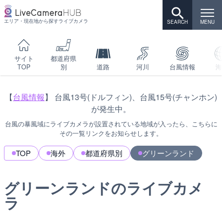
エリア・現在地から探すライブカメラ
サイト
都道府県
TOP
別
道路
河川
台風情報
海
【
台風情報
】 台風13号(ドルフィン)、台風15号(チャンホン)
が発生中。
台風の暴風域にライブカメラが設置されている地域が入ったら、こちらに
その一覧リンクをお知らせします。
TOP
海外
都道府県別
グリーンランド
グリーンランドのライブカメ
ラ