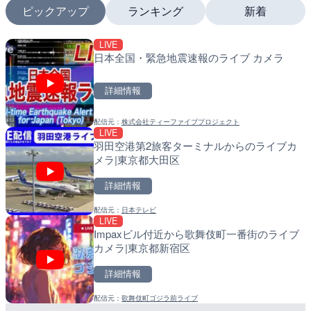
ピックアップ
ランキング
新着
−
LIVE
LIVE
LIVE
日本全国・緊急地震速報のライブ カメラ
国道1号 国府津海岸のライ
南出川水門付近のライブカ
小田原市
町
詳細情報
詳細情報
詳細情報
配信元：
株式会社ティーファイブプロジェクト
配信元：
配信元：
神奈川県庁
日高町役場
LIVE
LIVE
LIVE
羽田空港第2旅客ターミナルからのライブカ
十勝岳 白金模範牧場のライ
比井川水門付近から比井崎
メラ|東京都大田区
美瑛町
ラ|和歌山県日高町
詳細情報
詳細情報
詳細情報
配信元：
日本テレビ
配信元：
配信元：
気象庁
日高町役場
LIVE
LIVE
LIVE
Impaxビル付近から歌舞伎町一番街のライブ
羽田空港第2旅客ターミナ
小浦川水門付近から小浦海
カメラ|東京都新宿区
メラ|東京都大田区
メラ|和歌山県日高町
詳細情報
詳細情報
詳細情報
配信元：
歌舞伎町ゴジラ前ライブ
配信元：
配信元：
日本テレビ
日高町役場
LIVE
LIVE