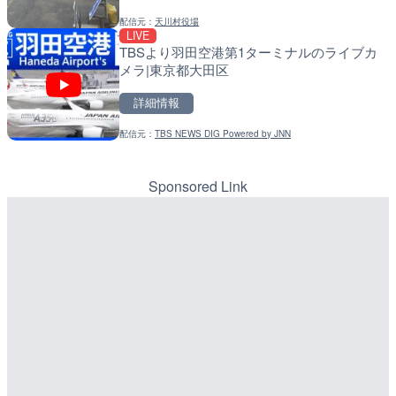
配信元：
天川村役場
配信元：
配信元：
YASU海の駅CLUB
国土交通省 北海道開発局
LIVE
LIVE
LIVE
TBSより羽田空港第1ターミナルのライブカ
名神高速道路 大津サービ
天塩川 岩尾内ダムのライブ
メラ|東京都大田区
ブカメラ|滋賀県大津市
別市
詳細情報
詳細情報
詳細情報
配信元：
TBS NEWS DIG Powered by JNN
配信元：
配信元：
NEXCO西日本
国土交通省 北海道開発局
LIVE停止
LIVE
内海海水浴場のライブカメ
東京都品川区南大井のライ
川区
Sponsored Link
詳細情報
詳細情報
配信元：
配信元：
南知多町観光協会
東京都品川区南大井ライブカメ
LIVE
LIVE停止
淡路島モンキーセンターの
道の駅さがのせきのライブ
県洲本市
市
詳細情報
詳細情報
配信元：
道の駅さがのせきPPカム
LIVE
松江自動車道 三次東JCT
配信元：
淡路ザル
LIVE終了
のライブカメラ|広島県三
BRびわこよりびわ湖大花