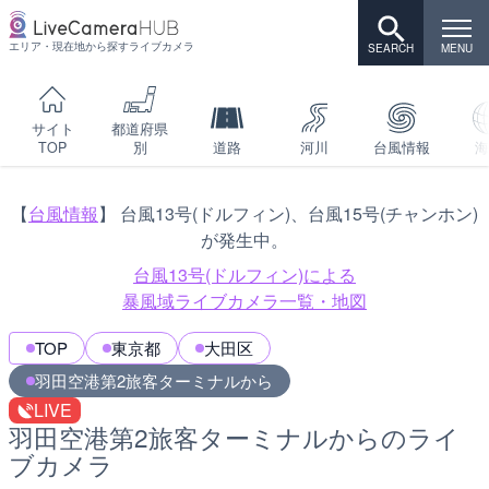
エリア・現在地から探すライブカメラ
サイト
都道府県
TOP
別
道路
河川
台風情報
海
【
台風情報
】 台風13号(ドルフィン)、台風15号(チャンホン)
が発生中。
台風13号(ドルフィン)による
暴風域ライブカメラ一覧・地図
TOP
東京都
大田区
羽田空港第2旅客ターミナルから
LIVE
羽田空港第2旅客ターミナルからのライ
ブカメラ