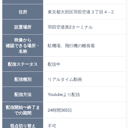
住所
東京都大田区羽田空港３丁目４−２
設置場所
羽田空港第2ターミナル
映像から
確認できる場所・
駐機場、飛行機の離発着
名称
配信ステータス
配信中
配信種別
リアルタイム動画
配信方法
Youtubeより配信
配信開始〜終了ま
24時間365日
での期間
視点切り替え
不可