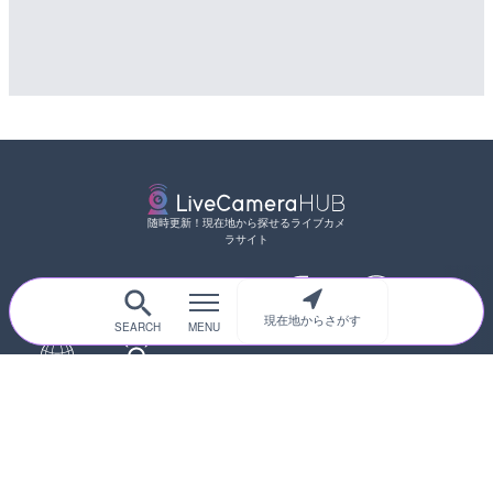
随時更新！現在地から探せるライブカメ
ラサイト
現在地からさがす
サイトTOP
都道府県別
道路
河川
台風情報
海外
カメラ登録