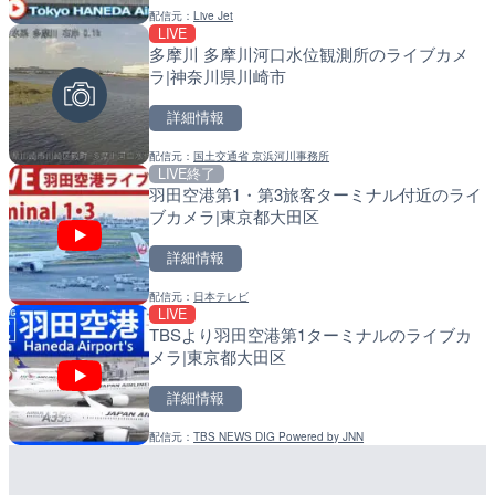
配信元：
Live Jet
配信元：
配信元：
国土交通省 京浜河川事務所
日高町役場
LIVE
LIVE
LIVE
多摩川 多摩川河口水位観測所のライブカメ
東京都道405号外濠環状線
比井川水門付近から比井崎
ラ|神奈川県川崎市
ブカメラ|東京都新宿区
ラ|和歌山県日高町
詳細情報
詳細情報
詳細情報
配信元：
国土交通省 京浜河川事務所
配信元：
配信元：
よつやの窓 TOKYO YOTSUYA LI
日高町役場
LIVE終了
LIVE
LIVE
羽田空港第1・第3旅客ターミナル付近のライ
広島県道30号 津田のライ
小浦川水門付近から小浦海
ブカメラ|東京都大田区
日市市
メラ|和歌山県日高町
詳細情報
詳細情報
詳細情報
配信元：
日本テレビ
配信元：
配信元：
広島県土木局土木整備部道路整
日高町役場
LIVE
LIVE
LIVE
TBSより羽田空港第1ターミナルのライブカ
串良川 岡崎のライブカメラ
産湯川水門付近のライブカ
メラ|東京都大田区
町
詳細情報
詳細情報
詳細情報
配信元：
TBS NEWS DIG Powered by JNN
配信元：
配信元：
国土交通省 大隅河川国道事務所
日高町役場