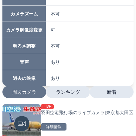
カメラズーム
不可
カメラ解像度変更
可
明るさ調整
不可
音声
あり
過去の映像
あり
周辺カメラ
ランキング
新着
LIVE
LIVE
LIVE
羽田空港飛行場のライブカメラ|東京都大田区
多摩川 日野橋水位観測所の
南出川水門付近のライブカ
京都立川市
町
詳細情報
詳細情報
詳細情報