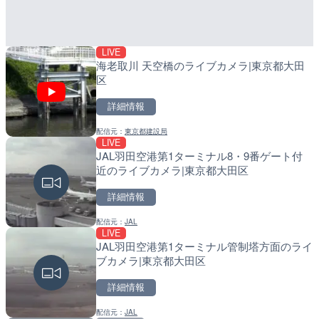
LIVE
LIVE
LIVE
海老取川 天空橋のライブカメラ|東京都大田
石狩川 石狩河口のライブカ
導目木川 花立砂防堰堤下流
区
市
福岡県朝倉市
詳細情報
詳細情報
詳細情報
配信元：
東京都建設局
配信元：
配信元：
国土交通省 北海道開発局
福岡県庁県土整備部河川課
LIVE
LIVE
LIVE
JAL羽田空港第1ターミナル8・9番ゲート付
旧北上川 23.6k右岸のラ
常呂川 鹿ノ子ダムのライブ
近のライブカメラ|東京都大田区
谷町
戸町
詳細情報
詳細情報
詳細情報
配信元：
JAL
配信元：
配信元：
国土交通省 北上川下流河川事
国土交通省 北海道開発局
LIVE
LIVE
LIVE
JAL羽田空港第1ターミナル管制塔方面のライ
北上川 横石のライブカメラ
天塩川 岩尾内ダムのライブ
ブカメラ|東京都大田区
別市
詳細情報
詳細情報
詳細情報
配信元：
JAL
配信元：
配信元：
国土交通省 岩手河川国道事務所
国土交通省 北海道開発局