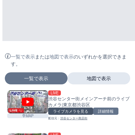
一覧で表示
または
地図で表示
のいずれかを選択できま
す。
一覧で表示
地図で表示
LIVE
マーカーをタップするとライブカメラの詳細が表示さ
渋谷センター街メインアーチ前のライブ
カメラ|東京都渋谷区
+
ライブカメラを見る
詳細情報
MAP
−
配信元：
渋谷センター商店街