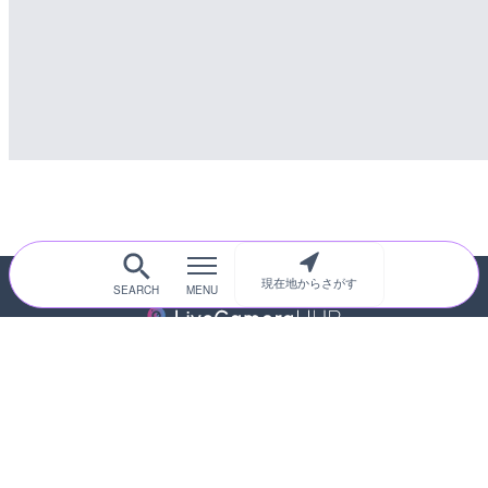
現在地からさがす
随時更新！現在地から探せるライブカメ
ラサイト
サイトTOP
都道府県別
道路
河川
台風情報