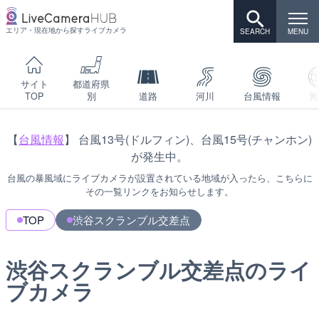
エリア・現在地から探すライブカメラ
サイト
都道府県
TOP
別
道路
河川
台風情報
海
【
台風情報
】 台風13号(ドルフィン)、台風15号(チャンホン)
が発生中。
台風の暴風域にライブカメラが設置されている地域が入ったら、こちらに
その一覧リンクをお知らせします。
TOP
渋谷スクランブル交差点
渋谷スクランブル交差点のライ
ブカメラ