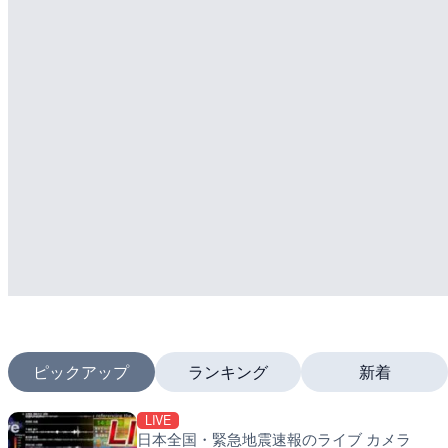
ピックアップ
ランキング
新着
LIVE
LIVE
LIVE
日本全国・緊急地震速報のライブ カメラ
国道1号 国府津海岸のライ
南出川水門付近のライブカ