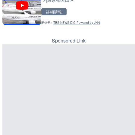
詳細情報
詳細情報
詳細情報
配信元：
TBS NEWS DIG Powered by JNN
配信元：
配信元：
歌舞伎町ゴジラ前ライブ
国土交通省 北海道開発局
LIVE
LIVE
原爆ドームのライブカメラ
東京都品川区南大井のライ
川区
Sponsored Link
詳細情報
詳細情報
配信元：
配信元：
株式会社ミックス
東京都品川区南大井ライブカ
LIVE
LIVE停止
知内川 上開田橋のライブ
道の駅さがのせきのライブ
市
詳細情報
配信元：
高島市役所 政策部 危機管理局
LIVE停止
詳細情報
内海海水浴場のライブカメ
配信元：
道の駅さがのせきPPカム
詳細情報
LIVE
配信元：
南知多町観光協会
松江自動車道 三次東JCT
のライブカメラ|広島県三
詳細情報
配信元：
国土交通省 三次河川国道事務