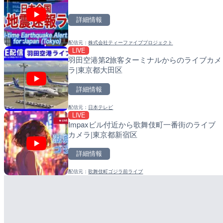
小田原市
町
詳細情報
詳細情報
詳細情報
配信元：
株式会社ティーファイブプロジェクト
配信元：
配信元：
神奈川県庁
日高町役場
LIVE
LIVE
LIVE
羽田空港第2旅客ターミナルからのライブカメ
羽田空港第2旅客ターミナ
比井川水門付近から比井
ラ|東京都大田区
ラ|東京都大田区
ラ|和歌山県日高町
詳細情報
詳細情報
詳細情報
配信元：
日本テレビ
配信元：
配信元：
日本テレビ
日高町役場
LIVE
LIVE
LIVE
Impaxビル付近から歌舞伎町一番街のライブ
日本全国・緊急地震速報の
小浦川水門付近から小浦
カメラ|東京都新宿区
メラ|和歌山県日高町
詳細情報
詳細情報
詳細情報
配信元：
歌舞伎町ゴジラ前ライブ
配信元：
配信元：
株式会社ティーファイブプロ
日高町役場
LIVE
LIVE
黒潮本陣から太平洋・久礼
産湯川水門付近のライブカ
高知県中土佐町
町
詳細情報
詳細情報