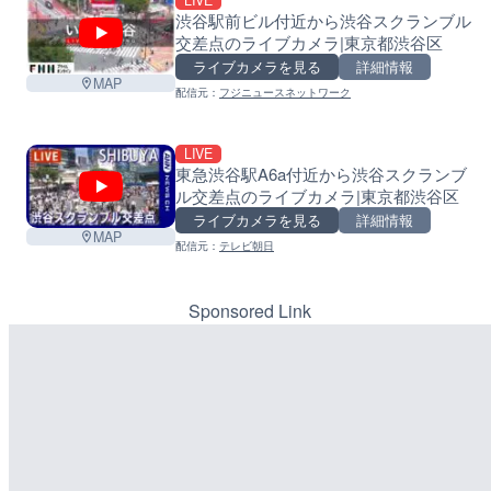
LIVE
渋谷駅前ビル付近から渋谷スクランブル
交差点のライブカメラ|東京都渋谷区
ライブカメラを見る
詳細情報
MAP
配信元：
フジニュースネットワーク
LIVE
東急渋谷駅A6a付近から渋谷スクランブ
ル交差点のライブカメラ|東京都渋谷区
ライブカメラを見る
詳細情報
MAP
配信元：
テレビ朝日
Sponsored Link
L