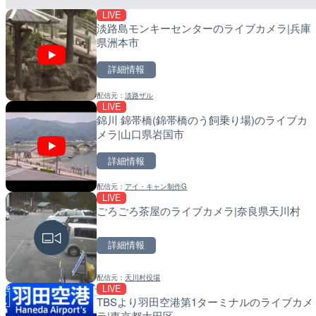
LIVE
配信元：
配信元：
鰹乃國の湯宿 黒潮本陣
日高町役場
淡路島モンキーセンターのライブカメラ|兵庫
県洲本市
詳細情報
配信元：
淡路ザル
LIVE
LIVE
LIVE
錦川 錦帯橋(錦帯橋のう飼乗り場)のライブカ
ごろごろ茶屋のライブカメ
導目木川 花立砂防堰堤下
メラ|山口県岩国市
岡県朝倉市
詳細情報
詳細情報
詳細情報
配信元：
アイ・キャン制作G
配信元：
配信元：
天川村役場
福岡県庁県土整備部河川課
LIVE
LIVE
LIVE
ごろごろ茶屋のライブカメラ|奈良県天川村
手結港(YASU海の駅クラ
常呂川 鹿ノ子ダムのライ
知県香南市
町
詳細情報
詳細情報
詳細情報
配信元：
天川村役場
配信元：
配信元：
YASU海の駅CLUB
国土交通省 北海道開発局
LIVE
LIVE
LIVE
TBSより羽田空港第1ターミナルのライブカメ
Impaxビル付近から歌舞
天塩川 岩尾内ダムのライ
ラ|東京都大田区
カメラ|東京都新宿区
市