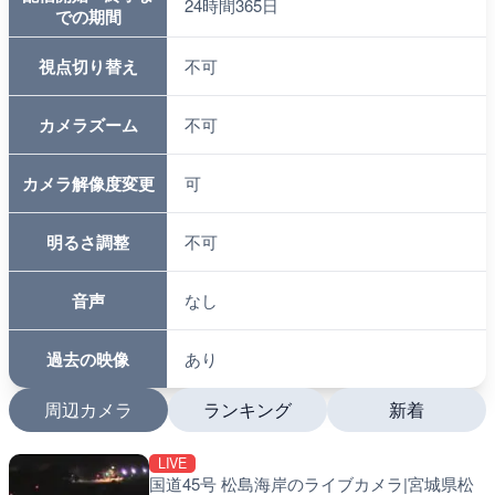
24時間365日
での期間
視点切り替え
不可
カメラズーム
不可
カメラ解像度変更
可
明るさ調整
不可
音声
なし
過去の映像
あり
周辺カメラ
ランキング
新着
LIVE
LIVE
LIVE
国道45号 松島海岸のライブカメラ|宮城県松
国道1号 国府津海岸のライ
南出川水門付近のライブカ