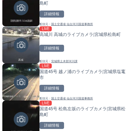
島町
小田原市
町
詳細情報
詳細情報
詳細情報
配信元：
国土交通省 仙台河川国道事務所
配信元：
配信元：
神奈川県庁
日高町役場
LIVE
LIVE
LIVE
高城川 高城のライブカメラ|宮城県松島町
羽田空港第2旅客ターミナ
比井川水門付近から比井崎
メラ|東京都大田区
ラ|和歌山県日高町
詳細情報
詳細情報
詳細情報
配信元：
宮城県土木部河川課
配信元：
配信元：
日本テレビ
日高町役場
LIVE
LIVE
LIVE
国道45号 越ノ浦のライブカメラ|宮城県塩竃
黒潮本陣から太平洋・久礼
小浦川水門付近から小浦海
市
高知県中土佐町
メラ|和歌山県日高町
詳細情報
詳細情報
詳細情報
配信元：
国土交通省 仙台河川国道事務所
配信元：
配信元：
鰹乃國の湯宿 黒潮本陣
日高町役場
LIVE
LIVE
LIVE
国道45号 松島左坂のライブカメラ|宮城県松
日本全国・緊急地震速報の
産湯川水門付近のライブカ
島町
町
詳細情報
詳細情報
詳細情報