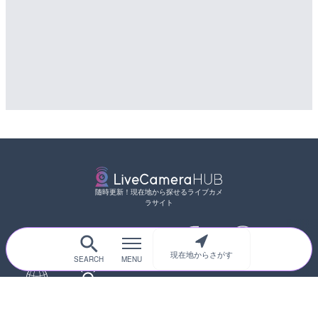
随時更新！現在地から探せるライブカメ
ラサイト
現在地からさがす
サイトTOP
都道府県別
道路
河川
台風情報
海外
カメラ登録