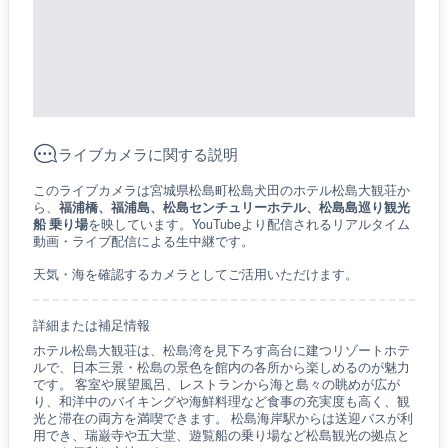
ライブカメラに関する説明
このライブカメラは宮城県松島町松島犬田のホテル松島大観荘か
ら、
福浦橋、福浦島、松島センチュリーホテル、松島島巡り観光
船 乗り場
を映しています。YouTubeより配信されるリアルタイム
動画・ライブ配信による生中継です。
天気・海を確認するカメラとしてご活用いただけます。
詳細または補足情報
ホテル松島大観荘は、松島湾を見下ろす高台に建つリゾートホテ
ルで、日本三景・松島の景色を館内の各所から楽しめるのが魅力
です。 客室や展望風呂、レストランから海と島々の眺めが広が
り、和洋中のバイキングや海鮮料理など食事の充実度も高く、観
光と滞在の両方を満喫できます。 松島海岸駅からは送迎バスが利
用でき、瑞巌寺や五大堂、遊覧船の乗り場など松島観光の拠点と