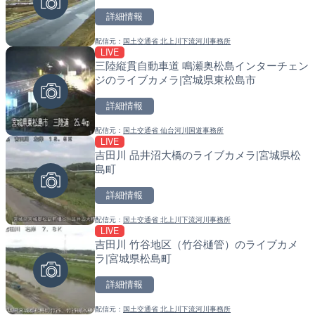
詳細情報
詳細情報
詳細情報
配信元：
国土交通省 北上川下流河川事務所
配信元：
配信元：
天川村役場
国土交通省 北海道開発局
LIVE
LIVE
LIVE
三陸縦貫自動車道 鳴瀬奥松島インターチェン
知内川 上開田橋のライブカ
東京都品川区南大井のライ
ジのライブカメラ|宮城県東松島市
市
川区
詳細情報
詳細情報
詳細情報
配信元：
国土交通省 仙台河川国道事務所
配信元：
配信元：
高島市役所 政策部 危機管理局
東京都品川区南大井ライブカメ
LIVE
LIVE
LIVE停止
吉田川 品井沼大橋のライブカメラ|宮城県松
手結港(YASU海の駅クラブ
道の駅さがのせきのライブ
島町
高知県香南市
市
詳細情報
詳細情報
詳細情報
配信元：
国土交通省 北上川下流河川事務所
配信元：
配信元：
YASU海の駅CLUB
道の駅さがのせきPPカム
LIVE
LIVE終了
LIVE
吉田川 竹谷地区（竹谷樋管）のライブカメ
平和記念公園・原爆ドーム
松江自動車道 三次東JCT
ラ|宮城県松島町
島県広島市
のライブカメラ|広島県三
詳細情報
詳細情報
詳細情報
配信元：
国土交通省 北上川下流河川事務所
配信元：
配信元：
広島テレビニュース
国土交通省 三次河川国道事務所