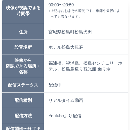
00:00〜23:59
映像が視認できる
※
上記はおおよその時間です。季節や天候によ
時間帯
っても異なります。
住所
宮城県松島町松島犬田
設置場所
ホテル松島大観荘
映像から
福浦橋、福浦島、松島センチュリーホ
確認できる場所・
テル、松島島巡り観光船 乗り場
名称
配信ステータス
配信中
配信種別
リアルタイム動画
配信方法
Youtubeより配信
配信開始〜終了ま