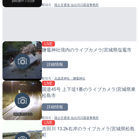
配信元：
国土交通省 仙台河川国道事務所
配信元：
配信元：
株式会社ティーファイブプロジ
日高町役場
LIVE
LIVE
LIVE
鹽竈神社境内のライブカメラ|宮城県塩竈市
Impaxビル付近から歌舞
導目木川 花立砂防堰堤下流
カメラ|東京都新宿区
福岡県朝倉市
詳細情報
詳細情報
詳細情報
配信元：
志波彦神社・鹽竈神社
配信元：
配信元：
歌舞伎町ゴジラ前ライブ
福岡県庁県土整備部河川課
LIVE
LIVE
LIVE
国道45号 上下堤1番のライブカメラ|宮城県東
原爆ドームのライブカメラ
常呂川 鹿ノ子ダムのライブ
松島市
戸町
詳細情報
詳細情報
詳細情報
配信元：
国土交通省 仙台河川国道事務所
配信元：
配信元：
株式会社ミックス
国土交通省 北海道開発局
LIVE
LIVE
LIVE
吉田川 13.2k右岸のライブカメラ|宮城県松島
ごろごろ茶屋のライブカメ
天塩川 岩尾内ダムのライブ
町
別市