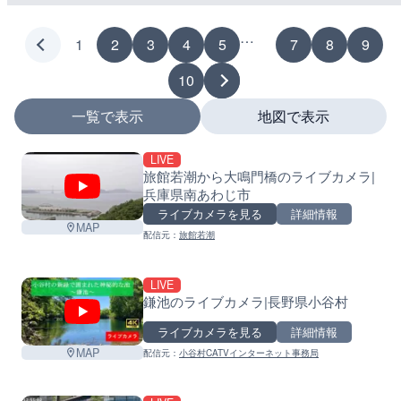
…
1
2
3
4
5
7
8
9
10
一覧で表示
地図で表示
LIVE
マーカーをタップするとライブカメラの詳細が表示さ
旅館若潮から大鳴門橋のライブカメラ|
兵庫県南あわじ市
+
ライブカメラを見る
詳細情報
MAP
−
配信元：
旅館若潮
LIVE
鎌池のライブカメラ|長野県小谷村
ライブカメラを見る
詳細情報
MAP
配信元：
小谷村CATVインターネット事務局