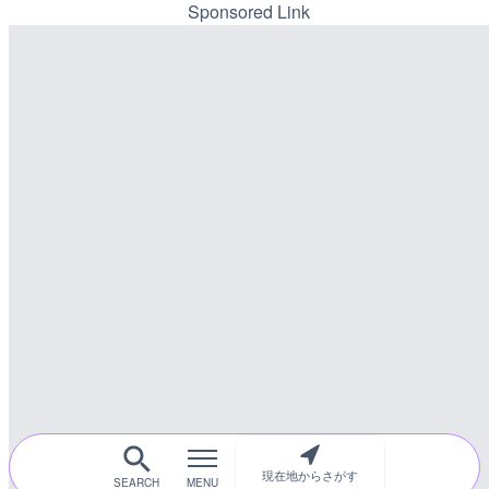
メラ|山口県岩国市
川区
Sponsored Link
詳細情報
詳細情報
配信元：
配信元：
アイ・キャン制作G
東京都品川区南大井ライブカ
LIVE
LIVE停止
知内川 上開田橋のライブ
道の駅さがのせきのライブ
市
詳細情報
詳細情報
配信元：
高島市役所 政策部 危機管理局
LIVE
配信元：
道の駅さがのせきPPカム
塩屋埼灯台から薄磯海水浴
LIVE
福島県いわき市
松江自動車道 三次東JCT
のライブカメラ|広島県三
詳細情報
詳細情報
配信元：
海上保安庁
配信元：
国土交通省 三次河川国道事務
現在地からさがす