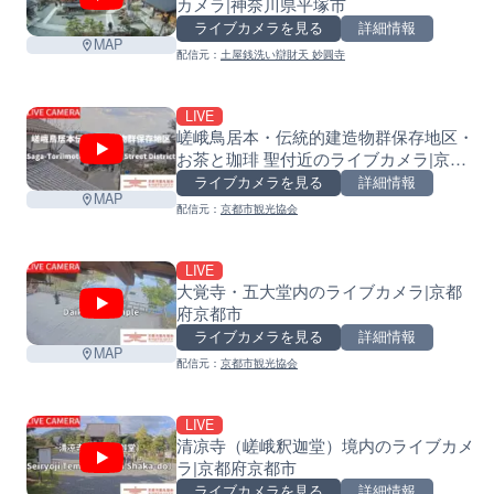
カメラ|神奈川県平塚市
ライブカメラを見る
詳細情報
MAP
配信元：
土屋銭洗い辯財天 妙圓寺
LIVE
嵯峨鳥居本・伝統的建造物群保存地区・
お茶と珈琲 聖付近のライブカメラ|京都
府京都市
ライブカメラを見る
詳細情報
MAP
配信元：
京都市観光協会
LIVE
大覚寺・五大堂内のライブカメラ|京都
府京都市
ライブカメラを見る
詳細情報
MAP
配信元：
京都市観光協会
LIVE
清凉寺（嵯峨釈迦堂）境内のライブカメ
ラ|京都府京都市
ライブカメラを見る
詳細情報