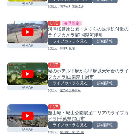
MAP
配信元：
南伊豆町観光協会
LIVE
春季限定
河津桜笹原公園・さくらの足湯処付近の
ライブカメラ|静岡県河津町
ライブカメラを見る
詳細情報
MAP
配信元：
河津町役場
LIVE
城のホテル甲府から甲府城天守台のライ
ブカメラ|山梨県甲府市
ライブカメラを見る
詳細情報
MAP
配信元：
城のホテル甲府
LIVE
館山城・城山公園展望エリアのライブカ
メラ|千葉県館山市
ライブカメラを見る
詳細情報
MAP
配信元：
館山城・城山公園