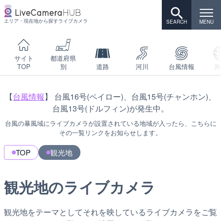
エリア・現在地から探すライブカメラ
サイト
都道府県
TOP
別
道路
河川
台風情報
海
【
台風情報
】 台風16号(ペイロー)、台風15号(チャンホン)、
台風13号(ドルフィン)が発生中。
台風の暴風域にライブカメラが設置されている地域が入ったら、こちらに
その一覧リンクをお知らせします。
TOP
観光地
観光地のライブカメラ
観光地をテーマとしてそれを映しているライブカメラをご覧