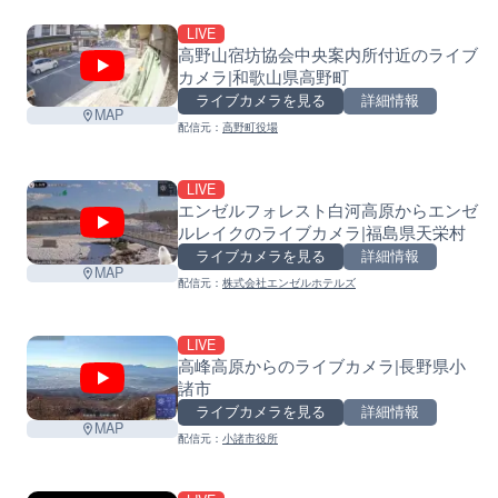
LIVE
高野山宿坊協会中央案内所付近のライブ
カメラ|和歌山県高野町
ライブカメラを見る
詳細情報
MAP
配信元：
高野町役場
LIVE
エンゼルフォレスト白河高原からエンゼ
ルレイクのライブカメラ|福島県天栄村
ライブカメラを見る
詳細情報
MAP
配信元：
株式会社エンゼルホテルズ
LIVE
高峰高原からのライブカメラ|長野県小
諸市
ライブカメラを見る
詳細情報
MAP
配信元：
小諸市役所