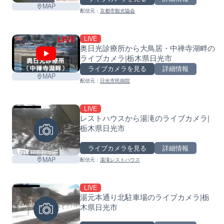
MAP
配信元：
京都市観光協会
LIVE
奥日光診療所から大鳥居・中禅寺湖畔の
ライブカメラ|栃木県日光市
ライブカメラを見る
詳細情報
MAP
配信元：
日光市民病院
LIVE
レストハウスから湯滝のライブカメラ|
栃木県日光市
ライブカメラを見る
詳細情報
MAP
配信元：
湯滝レストハウス
LIVE
湯元本通り北駐車場のライブカメラ|栃
木県日光市