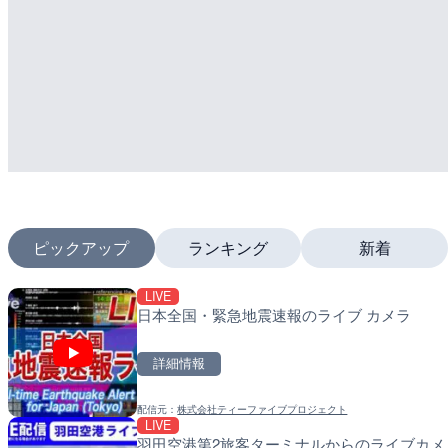
ピックアップ
ランキング
新着
LIVE
LIVE
LIVE
日本全国・緊急地震速報のライブ カメラ
日本全国・緊急地震速報の
南出川水門付近のライブカ
町
詳細情報
詳細情報
詳細情報
配信元：
株式会社ティーファイブプロジェクト
配信元：
配信元：
株式会社ティーファイブプロ
日高町役場
LIVE
LIVE
LIVE
羽田空港第2旅客ターミナルからのライブカメ
羽田空港第2旅客ターミナ
比井川水門付近から比井