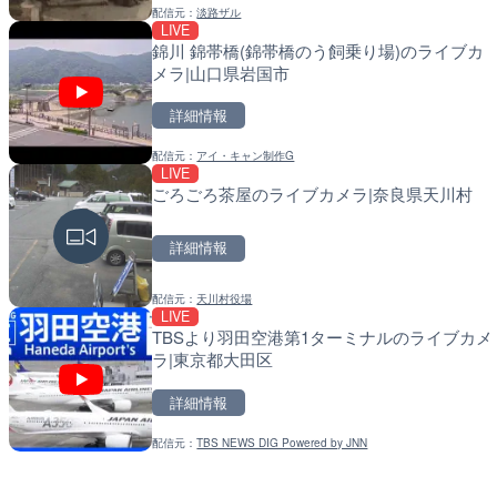
配信元：
淡路ザル
LIVE
LIVE
LIVE
錦川 錦帯橋(錦帯橋のう飼乗り場)のライブカ
淡路島モンキーセンターの
導目木川 花立砂防堰堤下
メラ|山口県岩国市
県洲本市
岡県朝倉市
詳細情報
詳細情報
詳細情報
配信元：
アイ・キャン制作G
配信元：
配信元：
淡路ザル
福岡県庁県土整備部河川課
LIVE
LIVE
LIVE
ごろごろ茶屋のライブカメラ|奈良県天川村
Impaxビル付近から歌舞
常呂川 鹿ノ子ダムのライ
カメラ|東京都新宿区
町
詳細情報
詳細情報
詳細情報
配信元：
天川村役場
配信元：
配信元：
歌舞伎町ゴジラ前ライブ
国土交通省 北海道開発局
LIVE
LIVE
LIVE
TBSより羽田空港第1ターミナルのライブカメ
ごろごろ茶屋のライブカメ
天塩川 岩尾内ダムのライ
ラ|東京都大田区
市
詳細情報
詳細情報
詳細情報
配信元：
TBS NEWS DIG Powered by JNN
配信元：
配信元：
天川村役場
国土交通省 北海道開発局
LIVE
LIVE
錦川 錦帯橋(錦帯橋のう飼
東京都品川区南大井のライ