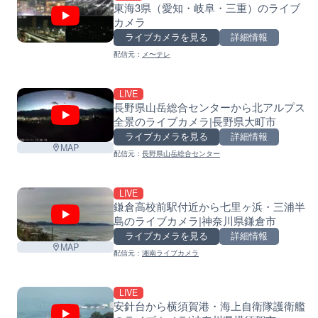
東海3県（愛知・岐阜・三重）のライブ
カメラ
ライブカメラを見る
詳細情報
配信元：
メ〜テレ
LIVE
長野県山岳総合センターから北アルプス
全景のライブカメラ|長野県大町市
ライブカメラを見る
詳細情報
MAP
配信元：
長野県山岳総合センター
LIVE
鎌倉高校前駅付近から七里ヶ浜・三浦半
島のライブカメラ|神奈川県鎌倉市
ライブカメラを見る
詳細情報
MAP
配信元：
湘南ライブカメラ
LIVE
安針台から横須賀港・海上自衛隊護衛艦