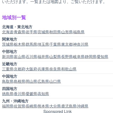
いただけます。一覧または地図より、ご覧いただけます。
地域別一覧
北海道・東北地方
北海道
青森県
岩手県
宮城県
秋田県
山形県
福島県
|
|
|
|
|
|
関東地方
茨城県
栃木県
群馬県
埼玉県
千葉県
東京都
神奈川県
|
|
|
|
|
|
中部地方
新潟県
富山県
石川県
福井県
山梨県
長野県
岐阜県
静岡県
愛知県
|
|
|
|
|
|
|
|
近畿地方
三重県
京都府
大阪府
兵庫県
奈良県
和歌山県
|
|
|
|
|
中国地方
鳥取県
島根県
岡山県
広島県
山口県
|
|
|
|
四国地方
徳島県
香川県
愛媛県
高知県
|
|
|
九州・沖縄地方
福岡県
佐賀県
長崎県
熊本県
大分県
鹿児島県
沖縄県
|
|
|
|
|
|
Sponsored Link