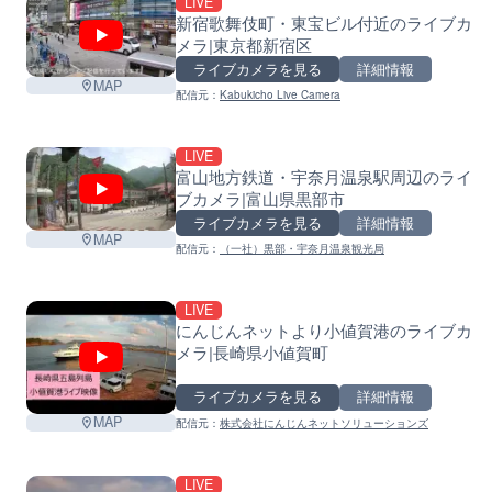
LIVE
新宿歌舞伎町・東宝ビル付近のライブカ
メラ|東京都新宿区
ライブカメラを見る
詳細情報
MAP
配信元：
Kabukicho Live Camera
LIVE
富山地方鉄道・宇奈月温泉駅周辺のライ
ブカメラ|富山県黒部市
ライブカメラを見る
詳細情報
MAP
配信元：
（一社）黒部・宇奈月温泉観光局
L
LIVE
にんじんネットより小値賀港のライブカ
メラ|長崎県小値賀町
ライブカメラを見る
詳細情報
MAP
配信元：
株式会社にんじんネットソリューションズ
LIVE