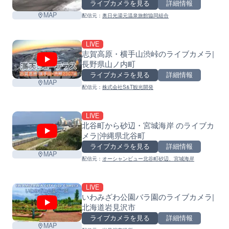
ライブカメラを見る
詳細情報
MAP
配信元：
奥日光湯元温泉旅館協同組合
LIVE
志賀高原・横手山渋峠のライブカメラ|
長野県山ノ内町
ライブカメラを見る
詳細情報
MAP
配信元：
株式会社S&T観光開発
LIVE
北谷町から砂辺・宮城海岸 のライブカ
メラ|沖縄県北谷町
ライブカメラを見る
詳細情報
MAP
配信元：
オーシャンビュー北谷町砂辺、宮城海岸
LIVE
いわみざわ公園バラ園のライブカメラ|
北海道岩見沢市
ライブカメラを見る
詳細情報
MAP