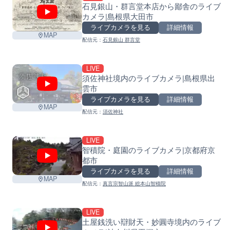
石見銀山・群言堂本店から鄙舎のライブ
カメラ|島根県大田市
ライブカメラを見る
詳細情報
MAP
配信元：
石見銀山 群言堂
LIVE
須佐神社境内のライブカメラ|島根県出
雲市
ライブカメラを見る
詳細情報
MAP
配信元：
須佐神社
LIVE
智積院・庭園のライブカメラ|京都府京
都市
ライブカメラを見る
詳細情報
MAP
配信元：
真言宗智山派 総本山智積院
LIVE
土屋銭洗い辯財天・妙圓寺境内のライブ