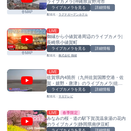
ライブカメラ|沖縄県宜野湾市
ライブカメラを見る
詳細情報
MAP
配信元：
ラグナガーデンホテル
LIVE
御縁から小値賀港周辺のライブカメラ|
長崎県小値賀町
ライブカメラを見る
詳細情報
MAP
配信元：
株式会社 御縁
LIVE
佐賀県内4箇所（九州佐賀国際空港・佐
賀・嬉野・唐津）のライブカメラ|佐賀
県
ライブカメラを見る
詳細情報
配信元：
サガテレビ
LIVE
春季限定
みなみの桜・道の駅下賀茂温泉湯の花内
のライブカメラ|静岡県南伊豆町
ライブカメラを見る
詳細情報