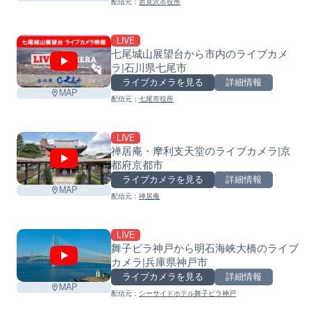
配信元：
岩見沢市役所
LIVE
七尾城山展望台から市内のライブカメ
ラ|石川県七尾市
ライブカメラを見る
詳細情報
MAP
配信元：
七尾市役所
LIVE
禅居庵・摩利支天堂のライブカメラ|京
都府京都市
ライブカメラを見る
詳細情報
MAP
配信元：
禅居庵
LIVE
舞子ビラ神戸から明石海峡大橋のライブ
カメラ|兵庫県神戸市
ライブカメラを見る
詳細情報
MAP
配信元：
シーサイドホテル舞子ビラ神戸