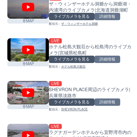
ザ・ウィンザーホテル洞爺から洞爺湖・
内浦湾のライブカメラ|北海道洞爺湖町
ライブカメラを見る
詳細情報
MAP
配信元：
ザ・ウィンザーホテル洞爺
LIVE
ホテル松島大観荘から松島湾のライブカ
メラ|宮城県松島町
ライブカメラを見る
詳細情報
MAP
配信元：
ホテル松島大観荘
LIVE
SHEVRON PLACE周辺のライブカメラ|
兵庫県淡路市
ライブカメラを見る
詳細情報
MAP
配信元：
SHEVRON PLACE
LIVE
ラグナガーデンホテルから宜野湾市内の