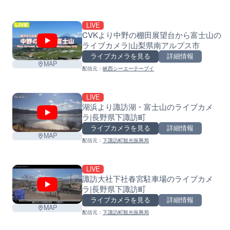
LIVE
CVKより中野の棚田展望台から富士山の
ライブカメラ|山梨県南アルプス市
ライブカメラを見る
詳細情報
MAP
配信元：
峡西シーエーテーブイ
LIVE
湖浜より諏訪湖・富士山のライブカメ
ラ|長野県下諏訪町
ライブカメラを見る
詳細情報
MAP
配信元：
下諏訪町観光振興局
LIVE
諏訪大社下社春宮駐車場のライブカメ
ラ|長野県下諏訪町
ライブカメラを見る
詳細情報
MAP
配信元：
下諏訪町観光振興局