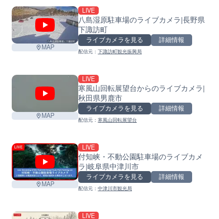
LIVE
八島湿原駐車場のライブカメラ|長野県
下諏訪町
ライブカメラを見る
詳細情報
MAP
配信元：
下諏訪町観光振興局
LIVE
寒風山回転展望台からのライブカメラ|
秋田県男鹿市
ライブカメラを見る
詳細情報
MAP
配信元：
寒風山回転展望台
LIVE
付知峡・不動公園駐車場のライブカメ
ラ|岐阜県中津川市
ライブカメラを見る
詳細情報
MAP
配信元：
中津川市観光局
LIVE