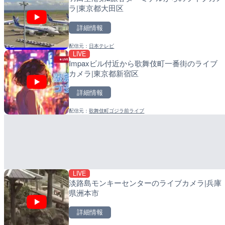
ラ|東京都大田区
ラ|東京都大田区
ラ|和歌山県日高町
詳細情報
詳細情報
詳細情報
配信元：
日本テレビ
配信元：
配信元：
日本テレビ
日高町役場
LIVE
LIVE終了
LIVE
Impaxビル付近から歌舞伎町一番街のライブ
水晶浜海水浴場のライブカ
小浦川水門付近から小浦
カメラ|東京都新宿区
メラ|和歌山県日高町
詳細情報
詳細情報
詳細情報
配信元：
歌舞伎町ゴジラ前ライブ
配信元：
配信元：
美浜町
日高町役場
LIVE
LIVE
知床峠展望台・国道334
産湯川水門付近のライブカ
ラ|北海道羅臼町
町
詳細情報
詳細情報
LIVE
配信元：
配信元：
一般国道334号斜里～ウトロ
日高町役場
淡路島モンキーセンターのライブカメラ|兵庫
県洲本市
詳細情報