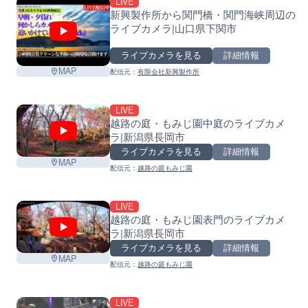
LIVE
新興製作所から関門橋・関門海峡周辺の
ライブカメラ|山口県下関市
ライブカメラを見る
詳細情報
MAP
配信元：
有限会社新興製作所
LIVE
越路の庭・もみじ園中庭のライブカメ
ラ|新潟県長岡市
ライブカメラを見る
詳細情報
MAP
配信元：
越路の庭もみじ園
LIVE
越路の庭・もみじ園表門のライブカメ
ラ|新潟県長岡市
ライブカメラを見る
詳細情報
MAP
配信元：
越路の庭もみじ園
LIVE