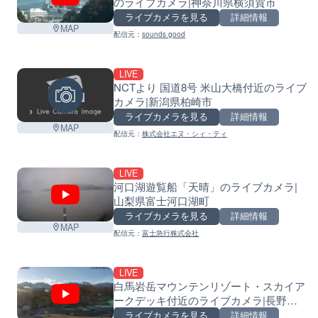
のライブカメラ|神奈川県横須賀市
ライブカメラを見る
詳細情報
MAP
配信元：
sounds good
LIVE
NCTより 国道8号 米山大橋付近のライブ
カメラ|新潟県柏崎市
ライブカメラを見る
詳細情報
MAP
配信元：
株式会社エヌ・シィ・ティ
LIVE
河口湖遊覧船「天晴」のライブカメラ|
山梨県富士河口湖町
ライブカメラを見る
詳細情報
MAP
配信元：
富士急行株式会社
LIVE
白馬岩岳マウンテンリゾート・スカイア
ークデッキ付近のライブカメラ|長野県
白馬村
ライブカメラを見る
詳細情報