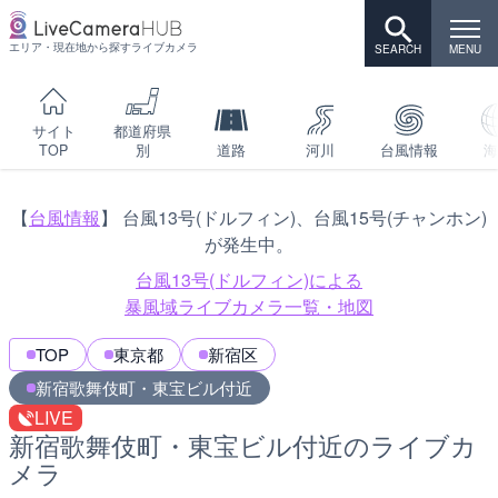
エリア・現在地から探すライブカメラ
サイト
都道府県
TOP
別
道路
河川
台風情報
海
【
台風情報
】 台風13号(ドルフィン)、台風15号(チャンホン)
が発生中。
台風13号(ドルフィン)による
暴風域ライブカメラ一覧・地図
TOP
東京都
新宿区
新宿歌舞伎町・東宝ビル付近
LIVE
新宿歌舞伎町・東宝ビル付近のライブカ
メラ