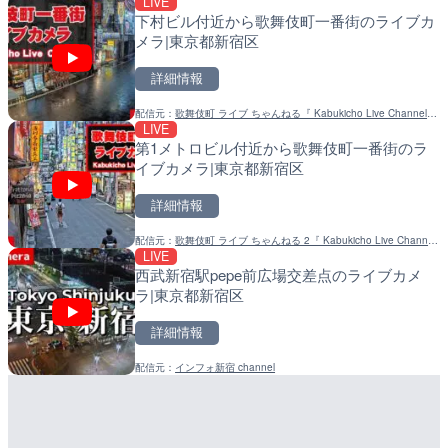
Impaxビル付近から歌舞伎町一番街のライブ
沖永良部島海岸のライブカ
南出川水門付近のライブカ
カメラ|東京都新宿区
町
町
詳細情報
詳細情報
詳細情報
配信元：
歌舞伎町ゴジラ前ライブ
配信元：
配信元：
和泊町
日高町役場
LIVE
LIVE
LIVE
下村ビル付近から歌舞伎町一番街のライブカ
徳之島町亀津のライブカメ
比井川水門付近から比井崎
メラ|東京都新宿区
町
ラ|和歌山県日高町
詳細情報
詳細情報
詳細情報
配信元：
歌舞伎町 ライブ ちゃんねる『 Kabukicho Live Channel
配信元：
配信元：
Tokki Works
日高町役場
LIVE
LIVE停止
LIVE
』
第1メトロビル付近から歌舞伎町一番街のラ
内海海水浴場のライブカメ
小浦川水門付近から小浦海
イブカメラ|東京都新宿区
メラ|和歌山県日高町
詳細情報
詳細情報
詳細情報
配信元：
歌舞伎町 ライブ ちゃんねる 2『 Kabukicho Live Channel
配信元：
配信元：
南知多町観光協会
日高町役場
LIVE
LIVE
LIVE
II 』
西武新宿駅pepe前広場交差点のライブカメ
羽田空港第2旅客ターミナ
産湯川水門付近のライブカ
ラ|東京都新宿区
メラ|東京都大田区
町