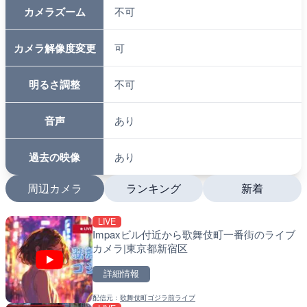
配信開始〜終了ま
24時間365日
での期間
視点切り替え
不可
カメラズーム
不可
カメラ解像度変更
可
明るさ調整
不可
音声
あり
過去の映像
あり
周辺カメラ
ランキング
新着
LIVE
LIVE
LIVE