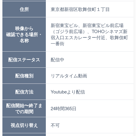
ライブカメラの仕様
00:00〜23:59
映像が視認できる
※
上記はおおよその時間です。季節や天候によ
時間帯
っても異なります。
住所
東京都新宿区歌舞伎町１丁目
新宿東宝ビル、新宿東宝ビル前広場
映像から
（ゴジラ前広場）、TOHOシネマズ新
確認できる場所・
宿入口エスカレーター付近、歌舞伎町
名称
一番街
配信ステータス
配信中
配信種別
リアルタイム動画
配信方法
Youtubeより配信