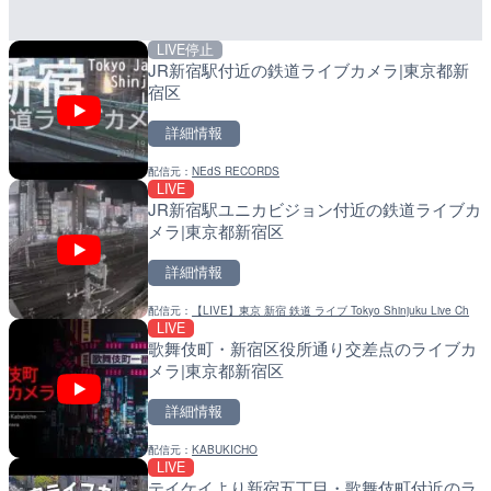
詳細情報
詳細情報
詳細情報
配信元：
インフォ新宿 channel
配信元：
配信元：
日本テレビ
日高町役場
LIVE停止
LIVE
LIVE
JR新宿駅付近の鉄道ライブカメラ|東京都新
日本全国・緊急地震速報の
導目木川 花立砂防堰堤下流
宿区
福岡県朝倉市
詳細情報
詳細情報
詳細情報
配信元：
NEdS RECORDS
配信元：
配信元：
株式会社ティーファイブプロジ
福岡県庁県土整備部河川課
LIVE
LIVE
LIVE
JR新宿駅ユニカビジョン付近の鉄道ライブカ
手結港(YASU海の駅クラブ
常呂川 鹿ノ子ダムのライブ
メラ|東京都新宿区
高知県香南市
戸町
詳細情報
詳細情報
詳細情報
配信元：
【LIVE】東京 新宿 鉄道 ライブ Tokyo Shinjuku Live Ch
配信元：
配信元：
YASU海の駅CLUB
国土交通省 北海道開発局
LIVE
LIVE
LIVE
歌舞伎町・新宿区役所通り交差点のライブカ
RBCより那覇空港のライブ
天塩川 岩尾内ダムのライブ