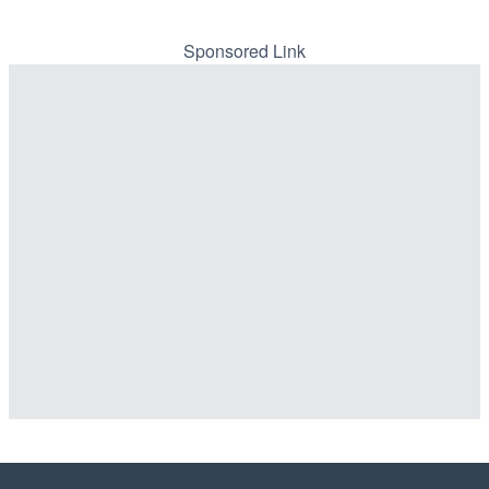
配信元：
【公式】クロス新宿ビジョン
配信元：
配信元：
高島市役所 政策部 危機管理局
国土交通省 三次河川国道事務所
もっと読み込む
Sponsored Link