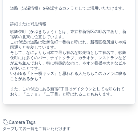
ライブカメラに関する説明
このライブカメラは東京都新宿区歌舞伎町１丁目より、
新宿東宝
ビル、新宿東宝ビル前広場（ゴジラ前広場）、TOHOシネマズ新
宿入口エスカレーター付近、歌舞伎町一番街
を映しています。
YouTubeより配信されるリアルタイム動画・ライブ配信による生
中継です。
道路（渋滞情報）を確認するカメラとしてご活用いただけます。
詳細または補足情報
歌舞伎町（かぶきちょう）とは、東京都新宿区の町名であり、新
宿駅の北東に位置しています。
この付近の道路は歌舞伎町一番街と呼ばれ、新宿区役所通りや靖
国通りと交差しています。
そして、なによりも日本で最も有名な歓楽街として有名で、歌舞
伎町には多くのバー、ナイトクラブ、カラオケ、レストランなど
が立ち並んでおり、特に特徴的なのは、ネオン看板や大きなビル
が多いことです。
いわゆる「トー横キッズ」と思われる人たちもこのカメラに映る
ことがあるかも？
また、この付近にある新宿2丁目はゲイタウンとしても知られて
おり、「ニチョ」「二丁目」と呼ばれることもあります。