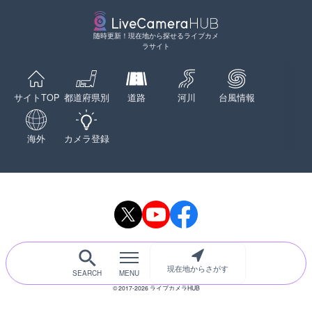
随時更新！現在地から探せるライブカメ
ラサイト
現在地からさがす
サイトTOP
都道府県別
道路
河川
台風情報
海外
カメラ登録