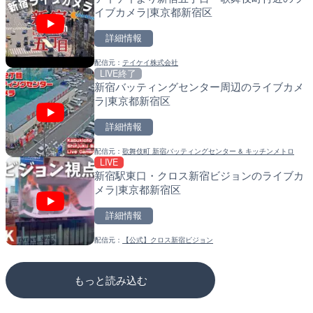
メラ|東京都新宿区
覇市
別市
詳細情報
詳細情報
詳細情報
配信元：
KABUKICHO
配信元：
配信元：
【琉球放送】RBC NEWS
国土交通省 北海道開発局
LIVE
LIVE
LIVE
テイケイより新宿五丁目・歌舞伎町付近のラ
沖永良部島(知名町内)のラ
東京都品川区南大井のライ
イブカメラ|東京都新宿区
県知名町
川区
詳細情報
詳細情報
詳細情報
配信元：
テイケイ株式会社
配信元：
配信元：
知名町
東京都品川区南大井ライブカメ
LIVE終了
LIVE
LIVE停止
新宿バッティングセンター周辺のライブカメ
ごろごろ茶屋のライブカメ
道の駅さがのせきのライブ
ラ|東京都新宿区
市
詳細情報
詳細情報
詳細情報
配信元：
歌舞伎町 新宿バッティングセンター & キッチンメトロ
配信元：
配信元：
天川村役場
道の駅さがのせきPPカム
LIVE
LIVE
LIVE
新宿駅東口・クロス新宿ビジョンのライブカ
知内川 上開田橋のライブカ
松江自動車道 三次東JCT
メラ|東京都新宿区
市
のライブカメラ|広島県三
詳細情報
詳細情報
詳細情報