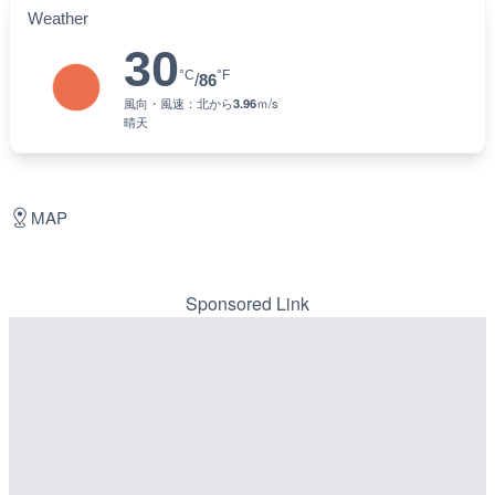
Weather
30
°C
°F
/
86
風向・風速：
北
から
3.96
ｍ/s
晴天
MAP
Sponsored Link