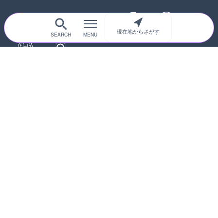
現在地からさがす
サイトTOP
都道府県別
道路
河川
台風情報
海外
カメラ登録
初めての方へ
運営者情報
プライバシーポリシー
© 2017-2026
ライブカメラHUB
Icons made from
svg icons
is licensed by CC BY 4.0