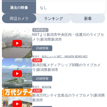
過去の映像
なし
周辺カメラ
ランキング
新着
LIVE停止
LIVE
LIVE
NSTより新潟市中央区内・信濃川のライブカ
沖永良部島海岸のライブカ
南出川水門付近のライブカ
メラ|新潟県新潟市
町
町
詳細情報
詳細情報
詳細情報
配信元：
新潟ニュース NST -NIIGATA NEWS NST-
配信元：
配信元：
和泊町
日高町役場
LIVE
LIVE
LIVE
新潟日報メディアシップ20階のライブカメ
徳之島町亀津のライブカメ
比井川水門付近から比井崎
ラ|新潟県新潟市
町
ラ|和歌山県日高町
詳細情報
詳細情報
詳細情報
配信元：
新潟日報
配信元：
配信元：
Tokki Works
日高町役場
LIVE
LIVE停止
LIVE
新潟万代シテイ交差点のライブカメラ|新潟県
内海海水浴場のライブカメ
小浦川水門付近から小浦海
新潟市
メラ|和歌山県日高町
詳細情報