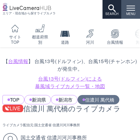
エリア・現在地から探すライブカメラ
サイト
都道府県
TOP
別
道路
河川
台風情報
海
【
台風情報
】 台風13号(ドルフィン)、台風15号(チャンホン)
が発生中。
台風13号(ドルフィン)による
暴風域ライブカメラ一覧・地図
TOP
新潟県
新潟市
信濃川 萬代橋
信濃川 萬代橋のライブカメラ
LIVE
ライブカメラ配信元:
国土交通省 信濃川河川事務所
国土交通省 信濃川河川事務所