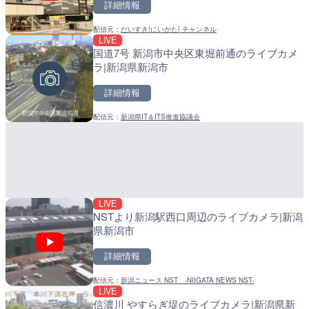
詳細情報
詳細情報
配信元：
だいすき!にいがた! チャンネル
配信元：
配信元：
南知多町観光協会
日高町役場
LIVE
LIVE
LIVE
国道7号 新潟市中央区東堀前通のライブカメ
羽田空港第2旅客ターミナ
産湯川水門付近のライブカ
ラ|新潟県新潟市
メラ|東京都大田区
町
詳細情報
詳細情報
詳細情報
配信元：
新潟県IT＆ITS推進協議会
配信元：
配信元：
日本テレビ
日高町役場
LIVE
LIVE
LIVE
NSTより新潟駅西口周辺のライブカメラ|新潟
手結港(YASU海の駅クラブ
導目木川 花立砂防堰堤下流
県新潟市
高知県香南市
福岡県朝倉市
詳細情報
詳細情報
詳細情報
配信元：
新潟ニュース NST -NIIGATA NEWS NST-
配信元：
配信元：
YASU海の駅CLUB
福岡県庁県土整備部河川課
LIVE
LIVE
LIVE
信濃川 やすらぎ堤のライブカメラ|新潟県新
日本全国・緊急地震速報の
常呂川 鹿ノ子ダムのライブ