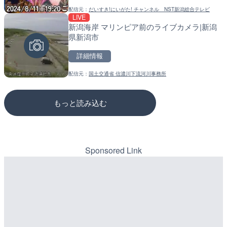
配信元：
だいすき!にいがた! チャンネル NST新潟総合テレビ
配信元：
配信元：
天川村役場
道の駅さがのせきPPカム
LIVE
LIVE
LIVE
新潟海岸 マリンピア前のライブカメラ|新潟
知内川 上開田橋のライブカ
松江自動車道 三次東JCT
県新潟市
市
のライブカメラ|広島県三
詳細情報
詳細情報
詳細情報
配信元：
国土交通省 信濃川下流河川事務所
配信元：
配信元：
高島市役所 政策部 危機管理局
国土交通省 三次河川国道事務所
もっと読み込む
Sponsored Link