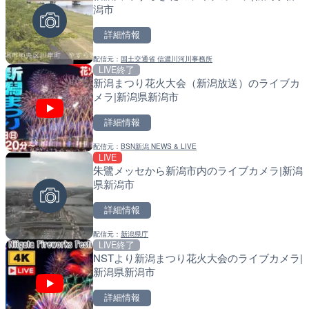
潟市
戸町
詳細情報
詳細情報
詳細情報
配信元：
国土交通省 信濃川河川事務所
配信元：
配信元：
株式会社ティーファイブプロジ
国土交通省 北海道開発局
LIVE終了
LIVE
LIVE
新潟まつり花火大会（新潟放送）のライブカ
RBCより那覇空港のライブ
天塩川 岩尾内ダムのライブ
メラ|新潟県新潟市
覇市
別市
詳細情報
詳細情報
詳細情報
配信元：
BSN新潟 NEWS & LIVE
配信元：
配信元：
【琉球放送】RBC NEWS
国土交通省 北海道開発局
LIVE
LIVE
LIVE
朱鷺メッセから新潟市内のライブカメラ|新潟
沖永良部島(知名町内)のラ
東京都品川区南大井のライ
県新潟市
県知名町
川区
詳細情報
詳細情報
詳細情報
配信元：
新潟県庁
配信元：
配信元：
知名町
東京都品川区南大井ライブカメ
LIVE終了
LIVE
LIVE停止
NSTより新潟まつり花火大会のライブカメラ|
ごろごろ茶屋のライブカメ
道の駅さがのせきのライブ
新潟県新潟市
市
詳細情報
詳細情報
詳細情報