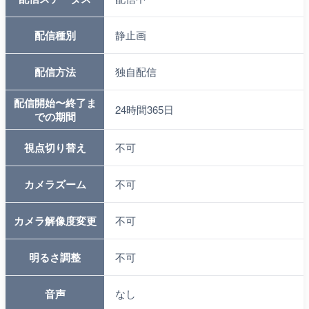
配信種別
静止画
配信方法
独自配信
配信開始〜終了ま
24時間365日
での期間
視点切り替え
不可
カメラズーム
不可
カメラ解像度変更
不可
明るさ調整
不可
音声
なし