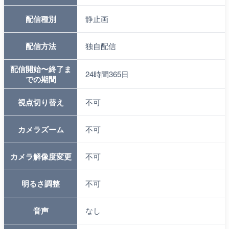
配信種別
静止画
配信方法
独自配信
配信開始〜終了ま
24時間365日
での期間
視点切り替え
不可
カメラズーム
不可
カメラ解像度変更
不可
明るさ調整
不可
音声
なし