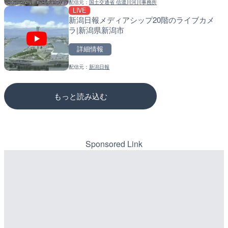
配信元：
国土交通省 信濃川河川事務所
配信元：
配信元：
一般国道334号斜里～ウトロ間
道の駅さがのせきPPカム
LIVE
LIVE
LIVE
新潟日報メディアシップ20階のライブカメ
沖永良部島海岸のライブカ
松江自動車道 三次東JCT
ラ|新潟県新潟市
町
のライブカメラ|広島県三
詳細情報
詳細情報
詳細情報
配信元：
新潟日報
配信元：
配信元：
和泊町
国土交通省 三次河川国道事務所
もっと読み込む
Sponsored Link