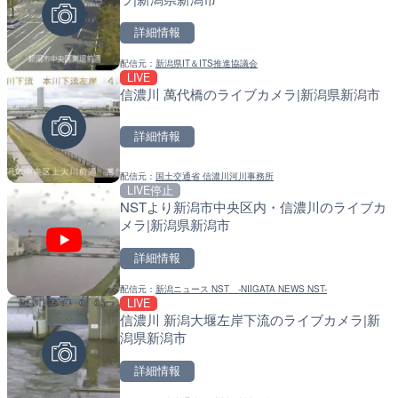
詳細情報
詳細情報
詳細情報
配信元：
新潟県IT＆ITS推進協議会
配信元：
配信元：
YASU海の駅CLUB
国土交通省 北海道開発局
LIVE
LIVE
LIVE
信濃川 萬代橋のライブカメラ|新潟県新潟市
長野県道45号 扇沢・駐車
天塩川 岩尾内ダムのライブ
メラ|長野県大町市
別市
詳細情報
詳細情報
詳細情報
配信元：
国土交通省 信濃川河川事務所
配信元：
配信元：
長野県庁
国土交通省 北海道開発局
LIVE停止
LIVE終了
LIVE
NSTより新潟市中央区内・信濃川のライブカ
東名高速道路・厚木インタ
東京都品川区南大井のライ
メラ|新潟県新潟市
ライブカメラ|神奈川県厚
川区
詳細情報
詳細情報
詳細情報
配信元：
新潟ニュース NST -NIIGATA NEWS NST-
配信元：
配信元：
テレビ朝日
東京都品川区南大井ライブカメ
LIVE
LIVE
LIVE停止
信濃川 新潟大堰左岸下流のライブカメラ|新
知床峠展望台・国道334号
道の駅さがのせきのライブ
潟県新潟市
ラ|北海道羅臼町
市
詳細情報
詳細情報
詳細情報