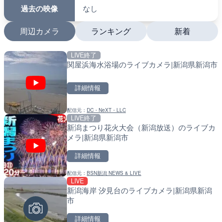
過去の映像
なし
周辺カメラ
ランキング
新着
LIVE終了
LIVE
LIVE
関屋浜海水浴場のライブカメラ|新潟県新潟市
日本全国・緊急地震速報の
南出川水門付近のライブカ
町
詳細情報
詳細情報
詳細情報
配信元：
DC・NeXT・LLC
配信元：
配信元：
株式会社ティーファイブプロジ
日高町役場
LIVE終了
LIVE
LIVE
新潟まつり花火大会（新潟放送）のライブカ
羽田空港第2旅客ターミナ
比井川水門付近から比井崎
メラ|新潟県新潟市
メラ|東京都大田区
ラ|和歌山県日高町
詳細情報
詳細情報
詳細情報
配信元：
BSN新潟 NEWS & LIVE
配信元：
配信元：
日本テレビ
日高町役場
LIVE
LIVE
LIVE
新潟海岸 汐見台のライブカメラ|新潟県新潟
Impaxビル付近から歌舞
小浦川水門付近から小浦海
市
カメラ|東京都新宿区
メラ|和歌山県日高町
詳細情報
詳細情報
詳細情報