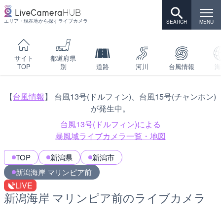
エリア・現在地から探すライブカメラ
サイト
都道府県
TOP
別
道路
河川
台風情報
海
【
台風情報
】 台風13号(ドルフィン)、台風15号(チャンホン)
が発生中。
台風13号(ドルフィン)による
暴風域ライブカメラ一覧・地図
TOP
新潟県
新潟市
新潟海岸 マリンピア前
LIVE
新潟海岸 マリンピア前のライブカメラ