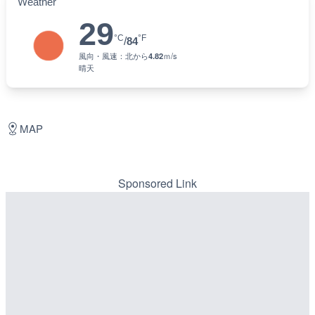
Weather
29
°C
°F
/
84
風向・風速：
北
から
4.82
ｍ/s
晴天
MAP
Sponsored Link