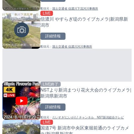
配信元：
国土交通省 信濃川下流河川事務所
配信元：
配信元：
歌舞伎町ゴジラ前ライブ
日高町役場
LIVE
LIVE
LIVE
信濃川 やすらぎ堤のライブカメラ|新潟県新
ごろごろ茶屋のライブカメ
産湯川水門付近のライブカ
潟市
町
詳細情報
詳細情報
詳細情報
配信元：
国土交通省 信濃川河川事務所
配信元：
配信元：
天川村役場
日高町役場
LIVE終了
LIVE
LIVE
NSTより新潟まつり花火大会のライブカメラ|
国道406号 菅平のライブ
導目木川 花立砂防堰堤下流
新潟県新潟市
福岡県朝倉市
詳細情報
詳細情報
詳細情報
配信元：
だいすき!にいがた! チャンネル NST新潟総合テレビ
配信元：
配信元：
長野県庁
福岡県庁県土整備部河川課
LIVE
LIVE
LIVE
国道7号 新潟市中央区東堀前通のライブカメ
手結港(YASU海の駅クラブ
常呂川 鹿ノ子ダムのライブ
ラ|新潟県新潟市
高知県香南市
戸町