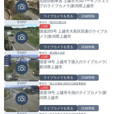
北陸自動車道 上越市大潟パーキングエリ
アのライブカメラ|新潟県上越市
ライブカメラを見る
詳細情報
MAP
配信元：
NEXCO東日本
LIVE
国道253号 上越市大島区田麦のライブカ
メラ|新潟県上越市
ライブカメラを見る
詳細情報
MAP
配信元：
新潟県土木部
LIVE
国道18号 上越市下源入のライブカメラ|
新潟県上越市
ライブカメラを見る
詳細情報
MAP
配信元：
国土交通省 高田河川国道事務所
LIVE
国道18号 上越市今池のライブカメラ|新
潟県上越市
ライブカメラを見る
詳細情報
MAP