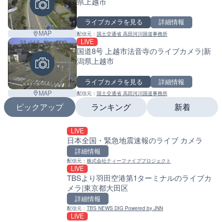
県上越市
ライブカメラを見る
詳細情報
MAP
配信元：
国土交通省 高田河川国道事務所
LIVE
国道8号 上越市法音寺のライブカメラ|新
潟県上越市
ライブカメラを見る
詳細情報
MAP
配信元：
国土交通省 高田河川国道事務所
ピックアップ
ランキング
新着
LIVE
LIVE
LIVE
日本全国・緊急地震速報のライブ カメラ
ATISより保土ヶ谷バイパ
南出川水門付近のライブカ
ェンジのライブカメラ|神
町
詳細情報
詳細情報
詳細情報
配信元：
株式会社ティーファイブプロジェクト
LIVE
配信元：
配信元：
日本エンタープライズ株式会社
日高町役場
TBSより羽田空港第1ターミナルのライブカ
LIVE
LIVE
メラ|東京都大田区
日本全国・緊急地震速報の
比井川水門付近から比井崎
ラ|和歌山県日高町
詳細情報
詳細情報
詳細情報
配信元：
TBS NEWS DIG Powered by JNN
配信元：
株式会社ティーファイブプロジ
LIVE
LIVE終了
配信元：
日高町役場