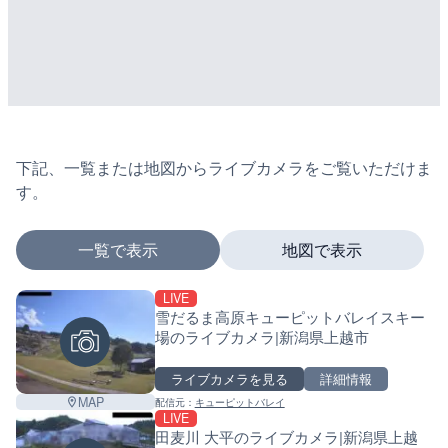
下記、一覧または地図からライブカメラをご覧いただけま
す。
一覧で表示
地図で表示
LIVE
マーカーをタップするとライブカメラの詳細が表示さ
雪だるま高原キューピットバレイスキー
場のライブカメラ|新潟県上越市
ライブカメラを見る
詳細情報
+
MAP
配信元：
キューピットバレイ
−
LIVE
田麦川 大平のライブカメラ|新潟県上越