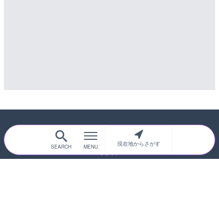
配信元：
道の駅さがのせきPPカム
LIVE
松江自動車道 三次東JCT
のライブカメラ|広島県三
詳細情報
配信元：
国土交通省 三次河川国道事務所
現在地からさがす
随時更新！現在地から探せるライブカメ
ラサイト
サイトTOP
都道府県別
道路
河川
台風情報
海外
カメラ登録