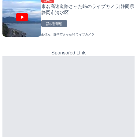
LIVE
常呂川 鹿ノ子ダムのライブ
東名高速道路さった峠のライブカメラ|静岡県
詳細情報
戸町
静岡市清水区
配信元：
TBS NEWS DIG Powered by J
詳細情報
LIVE
詳細情報
知内川 上開田橋のライブカ
配信元：
国土交通省 北海道開発局
市
配信元：
静岡市さった峠 ライブカメラ
LIVE
天塩川 岩尾内ダムのライブ
詳細情報
別市
Sponsored Link
配信元：
高島市役所 政策部 危機管理局
詳細情報
LIVE
ごろごろ茶屋のライブカメ
配信元：
国土交通省 北海道開発局
LIVE
詳細情報
東京都品川区南大井のライ
配信元：
天川村役場
LIVE
川区
国道406号 菅平のライブ
詳細情報
詳細情報
配信元：
長野県庁
LIVE
配信元：
東京都品川区南大井ライブカメ
LIVE停止
水窪川 水窪大橋のライブカ
道の駅さがのせきのライブ
市
市
詳細情報
詳細情報
配信元：
静岡県交通基盤部河川砂防局土