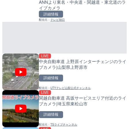
ANNより東名・中央道・関越道・東北道のラ
水晶浜海水浴場のライブカ
LIVE
イブカメラ
小浦川水門付近から小浦海
詳細情報
メラ|和歌山県日高町
詳細情報
配信元：
美浜町
LIVE
詳細情報
配信元：
テレビ朝日
羽田空港第2旅客ターミナ
配信元：
日高町役場
メラ|東京都大田区
LIVE
産湯川水門付近のライブカ
詳細情報
町
配信元：
日本テレビ
詳細情報
配信元：
日高町役場
LIVE
中央自動車道 上野原インターチェンジのライ
ブカメラ|山梨県上野原市
LIVE
詳細情報
知床峠展望台・国道334号
ラ|北海道羅臼町
配信元：
UTYテレビ山梨公式チャンネル
LIVE
LIVE
導目木川 花立砂防堰堤下流
関越自動車道 高坂サービスエリア付近のライ
詳細情報
福岡県朝倉市
ブカメラ|埼玉県東松山市
配信元：
一般国道334号斜里～ウトロ間
詳細情報
LIVE
詳細情報
TBSより羽田空港第1ター
配信元：
福岡県庁県土整備部河川課
メラ|東京都大田区
配信元：
TSライブチャンネル
LIVE