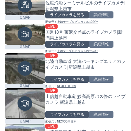
佐渡汽船ターミナルビルのライブカメラ|
新潟県上越市
ライブカメラを見る
詳細情報
MAP
配信元：
上越ケーブルビジョン株式会社
LIVE
国道18号 藤沢交差点のライブカメラ|新
潟県上越市
ライブカメラを見る
詳細情報
MAP
配信元：
上越ケーブルビジョン株式会社
LIVE
北陸自動車道 大潟パーキングエリアのラ
イブカメラ|新潟県上越市
ライブカメラを見る
詳細情報
MAP
配信元：
NEXCO東日本
LIVE
上信越自動車道 妙高高原バス停のライブ
カメラ|新潟県上越市
ライブカメラを見る
詳細情報
MAP
配信元：
NEXCO東日本
LIVE