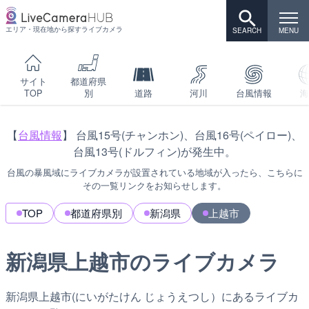
エリア・現在地から探すライブカメラ
サイト
都道府県
TOP
別
道路
河川
台風情報
海
【
台風情報
】 台風15号(チャンホン)、台風16号(ペイロー)、
台風13号(ドルフィン)が発生中。
台風の暴風域にライブカメラが設置されている地域が入ったら、こちらに
その一覧リンクをお知らせします。
TOP
都道府県別
新潟県
上越市
新潟県上越市のライブカメラ
新潟県上越市(にいがたけん じょうえつし）にあるライブカ