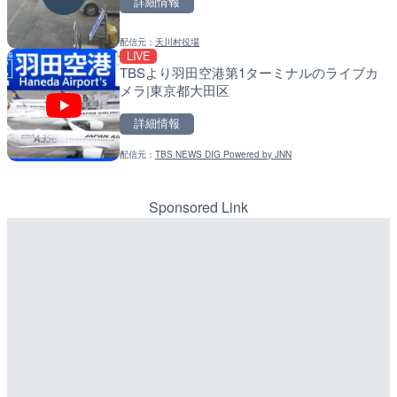
詳細情報
詳細情報
配信元：
天川村役場
LIVE
配信元：
国土交通省 北海道開発局
知床峠展望台・国道334号
配信元：
天川村役場
LIVE
LIVE
ラ|北海道羅臼町
天塩川 岩尾内ダムのライブ
TBSより羽田空港第1ターミナルのライブカ
別市
メラ|東京都大田区
詳細情報
詳細情報
詳細情報
配信元：
一般国道334号斜里～ウトロ間
LIVE
配信元：
国土交通省 北海道開発局
錦川 錦帯橋(錦帯橋のう飼
配信元：
TBS NEWS DIG Powered by JNN
LIVE
メラ|山口県岩国市
東京都品川区南大井のライ
川区
Sponsored Link
詳細情報
詳細情報
配信元：
アイ・キャン制作G
LIVE
配信元：
東京都品川区南大井ライブカメ
TBSより羽田空港第1ター
LIVE停止
メラ|東京都大田区
道の駅さがのせきのライブ
市
詳細情報
詳細情報
配信元：
TBS NEWS DIG Powered by J
LIVE
配信元：
道の駅さがのせきPPカム
知内川 上開田橋のライブカ
LIVE
市
松江自動車道 三次東JCT
のライブカメラ|広島県三
詳細情報