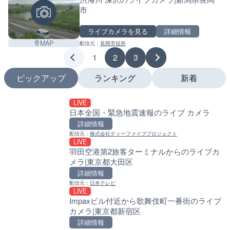
市
ライブカメラを見る
詳細情報
MAP
配信元：
長岡市役所
1
2
3
ピックアップ
ランキング
新着
LIVE
LIVE
LIVE
日本全国・緊急地震速報のライブ カメラ
日本全国・緊急地震速報の
南出川水門付近のライブカ
町
詳細情報
詳細情報
詳細情報
配信元：
株式会社ティーファイブプロジェクト
配信元：
株式会社ティーファイブプロジ
LIVE
LIVE
配信元：
日高町役場
羽田空港第2旅客ターミナルからのライブカ
羽田空港第2旅客ターミナ
LIVE
メラ|東京都大田区
メラ|東京都大田区
比井川水門付近から比井崎
ラ|和歌山県日高町
詳細情報
詳細情報
詳細情報
配信元：
日本テレビ
配信元：
日本テレビ
LIVE
LIVE
配信元：
日高町役場
Impaxビル付近から歌舞伎町一番街のライブ
淡路島モンキーセンターの
LIVE
カメラ|東京都新宿区
県洲本市
小浦川水門付近から小浦海
メラ|和歌山県日高町
詳細情報
詳細情報