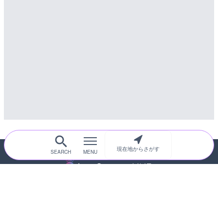
詳細情報
配信元：
高島市役所 政策部 危機管理局
配信元：
国土交通省 三次河川国道事務所
現在地からさがす
随時更新！現在地から探せるライブカメ
ラサイト