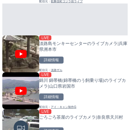
詳細情報
配信元：
歌舞伎町ゴジラ前ライブ
配信元：
淡路ザル
LIVE
配信元：
日高町役場
Impaxビル付近から歌舞
LIVE
カメラ|東京都新宿区
産湯川水門付近のライブカ
町
詳細情報
詳細情報
配信元：
歌舞伎町ゴジラ前ライブ
配信元：
日高町役場
LIVE
淡路島モンキーセンターのライブカメラ|兵庫
県洲本市
詳細情報
LIVE終了
水晶浜海水浴場のライブカ
配信元：
淡路ザル
LIVE
LIVE
導目木川 花立砂防堰堤下流
錦川 錦帯橋(錦帯橋のう飼乗り場)のライブカ
福岡県朝倉市
詳細情報
メラ|山口県岩国市
詳細情報
詳細情報
配信元：
美浜町
LIVE
配信元：
福岡県庁県土整備部河川課
ごろごろ茶屋のライブカメ
配信元：
アイ・キャン制作G
LIVE
LIVE
常呂川 鹿ノ子ダムのライブ
ごろごろ茶屋のライブカメラ|奈良県天川村
戸町
詳細情報