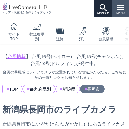
エリア・現在地から探すライブカメラ
サイト
都道府県
TOP
別
道路
河川
台風情報
海
【
台風情報
】 台風16号(ペイロー)、台風15号(チャンホン)、
台風13号(ドルフィン)が発生中。
台風の暴風域にライブカメラが設置されている地域が入ったら、こちらに
その一覧リンクをお知らせします。
TOP
都道府県別
新潟県
長岡市
新潟県長岡市のライブカメラ
新潟県長岡市(にいがたけん ながおかし）にあるライブカメ