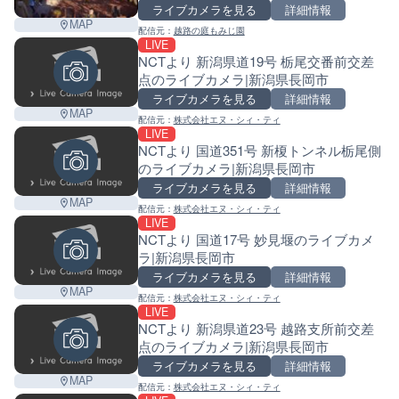
ライブカメラを見る
詳細情報
MAP
配信元：
越路の庭もみじ園
LIVE
NCTより 新潟県道19号 栃尾交番前交差
点のライブカメラ|新潟県長岡市
ライブカメラを見る
詳細情報
MAP
配信元：
株式会社エヌ・シィ・ティ
LIVE
NCTより 国道351号 新榎トンネル栃尾側
のライブカメラ|新潟県長岡市
ライブカメラを見る
詳細情報
MAP
配信元：
株式会社エヌ・シィ・ティ
LIVE
NCTより 国道17号 妙見堰のライブカメ
ラ|新潟県長岡市
ライブカメラを見る
詳細情報
MAP
配信元：
株式会社エヌ・シィ・ティ
LIVE
NCTより 新潟県道23号 越路支所前交差
点のライブカメラ|新潟県長岡市
ライブカメラを見る
詳細情報
Leaf
MAP
配信元：
株式会社エヌ・シィ・ティ