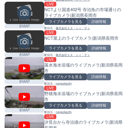
LIVE
NCTより国道402号 寺泊魚の市場通りの
ライブカメラ|新潟県長岡市
ライブカメラを見る
詳細情報
MAP
配信元：
株式会社エヌ・シィ・ティ
LIVE
NCT屋上のライブカメラ|新潟県長岡市
ライブカメラを見る
詳細情報
MAP
配信元：
株式会社エヌ・シィ・ティ
LIVE
落水海水浴場のライブカメラ|新潟県長岡
市
ライブカメラを見る
詳細情報
MAP
配信元：
nagaokacity
LIVE
野積海水浴場のライブカメラ|新潟県長岡
市
ライブカメラを見る
詳細情報
MAP
配信元：
nagaokacity
LIVE
汐見台から寺泊港のライブカメラ|新潟県
長岡市