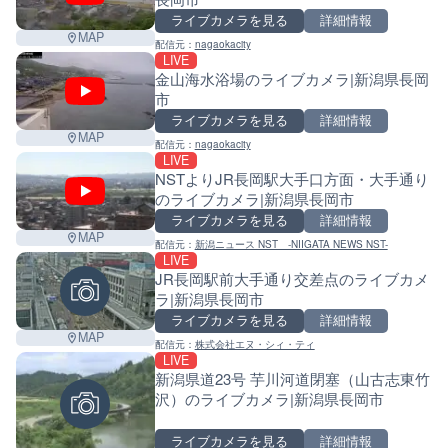
ライブカメラを見る
詳細情報
MAP
配信元：
nagaokacity
LIVE
金山海水浴場のライブカメラ|新潟県長岡
市
ライブカメラを見る
詳細情報
MAP
配信元：
nagaokacity
LIVE
NSTよりJR長岡駅大手口方面・大手通り
のライブカメラ|新潟県長岡市
ライブカメラを見る
詳細情報
MAP
配信元：
新潟ニュース NST -NIIGATA NEWS NST-
LIVE
JR長岡駅前大手通り交差点のライブカメ
ラ|新潟県長岡市
ライブカメラを見る
詳細情報
MAP
配信元：
株式会社エヌ・シィ・ティ
LIVE
新潟県道23号 芋川河道閉塞（山古志東竹
沢）のライブカメラ|新潟県長岡市
ライブカメラを見る
詳細情報