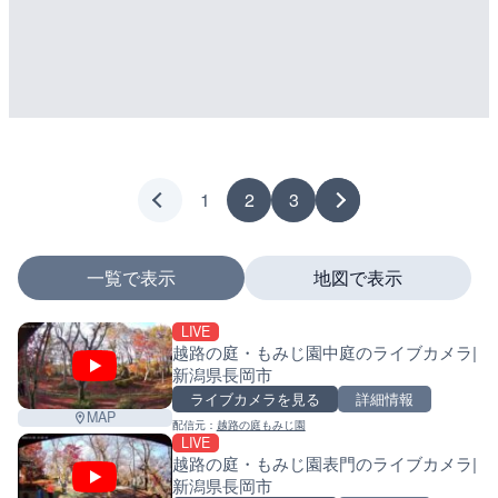
1
2
3
一覧で表示
地図で表示
LIVE
マーカーをタップするとライブカメラの詳細が表示さ
越路の庭・もみじ園中庭のライブカメラ|
新潟県長岡市
ライブカメラを見る
詳細情報
MAP
配信元：
越路の庭もみじ園
+
LIVE
越路の庭・もみじ園表門のライブカメラ|
−
新潟県長岡市