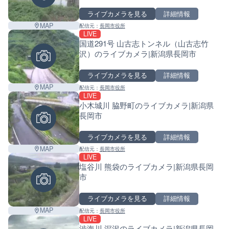
ライブカメラを見る
詳細情報
MAP
配信元：
長岡市役所
LIVE
国道291号 山古志トンネル（山古志竹
沢）のライブカメラ|新潟県長岡市
ライブカメラを見る
詳細情報
MAP
配信元：
長岡市役所
LIVE
小木城川 脇野町のライブカメラ|新潟県
長岡市
ライブカメラを見る
詳細情報
MAP
配信元：
長岡市役所
LIVE
塩谷川 熊袋のライブカメラ|新潟県長岡
市
ライブカメラを見る
詳細情報
MAP
配信元：
長岡市役所
LIVE
渋海川 深沢のライブカメラ|新潟県長岡