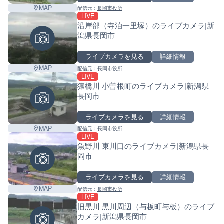
MAP
配信元：
長岡市役所
LIVE
沿岸部（寺泊一里塚）のライブカメラ|新
潟県長岡市
ライブカメラを見る
詳細情報
MAP
配信元：
長岡市役所
LIVE
猿橋川 小曽根町のライブカメラ|新潟県
長岡市
ライブカメラを見る
詳細情報
MAP
配信元：
長岡市役所
LIVE
魚野川 東川口のライブカメラ|新潟県長
岡市
ライブカメラを見る
詳細情報
MAP
配信元：
長岡市役所
LIVE
旧黒川 黒川周辺（与板町与板）のライブ
カメラ|新潟県長岡市