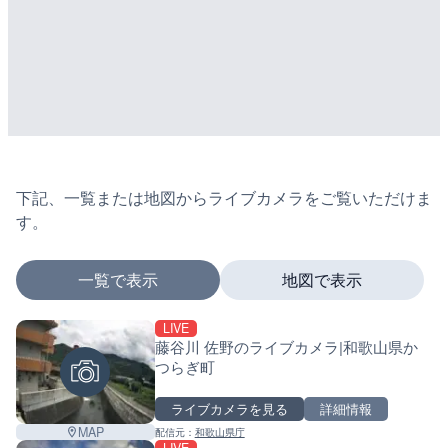
下記、一覧または地図からライブカメラをご覧いただけま
す。
一覧で表示
地図で表示
LIVE
マーカーをタップするとライブカメラの詳細が表示さ
藤谷川 佐野のライブカメラ|和歌山県か
つらぎ町
ライブカメラを見る
詳細情報
+
MAP
配信元：
和歌山県庁