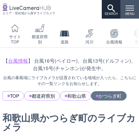
エリア・現在地から探すライブカメラ
サイト
都道府県
TOP
別
道路
河川
台風情報
海
【
台風情報
】 台風16号(ペイロー)、台風13号(ドルフィン)、
台風15号(チャンホン)が発生中。
台風の暴風域にライブカメラが設置されている地域が入ったら、こちらに
その一覧リンクをお知らせします。
TOP
都道府県別
和歌山県
かつらぎ町
和歌山県かつらぎ町のライブカ
メラ