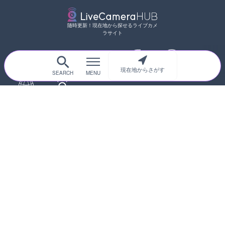
随時更新！現在地から探せるライブカメ
ラサイト
現在地からさがす
サイトTOP
都道府県別
道路
河川
台風情報
海外
カメラ登録
初めての方へ
運営者情報
プライバシーポリシー
© 2017-2026
ライブカメラHUB
Icons made from
svg icons
is licensed by CC BY 4.0