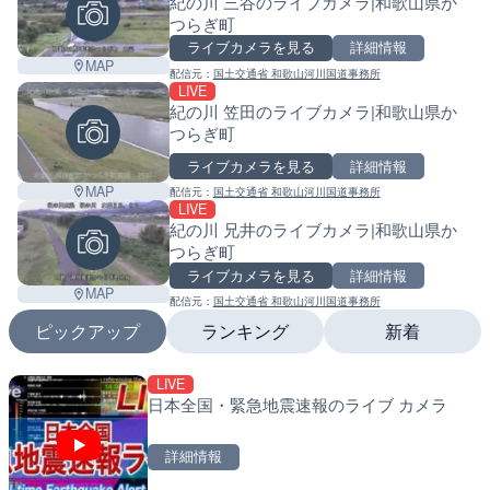
紀の川 三谷のライブカメラ|和歌山県か
つらぎ町
ライブカメラを見る
詳細情報
MAP
配信元：
国土交通省 和歌山河川国道事務所
LIVE
紀の川 笠田のライブカメラ|和歌山県か
つらぎ町
ライブカメラを見る
詳細情報
MAP
配信元：
国土交通省 和歌山河川国道事務所
LIVE
紀の川 兄井のライブカメラ|和歌山県か
つらぎ町
ライブカメラを見る
詳細情報
MAP
配信元：
国土交通省 和歌山河川国道事務所
ピックアップ
ランキング
新着
LIVE
LIVE
LIVE
日本全国・緊急地震速報のライブ カメラ
ATISより保土ヶ谷バイパ
南出川水門付近のライブカ
ェンジのライブカメラ|神
町
詳細情報
詳細情報
詳細情報