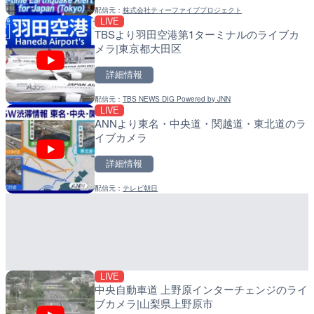
配信元：
株式会社ティーファイブプロジェクト
配信元：
配信元：
日本エンタープライズ株式会社
日高町役場
LIVE
LIVE
LIVE
TBSより羽田空港第1ターミナルのライブカ
日本全国・緊急地震速報の
比井川水門付近から比井崎
メラ|東京都大田区
ラ|和歌山県日高町
詳細情報
詳細情報
詳細情報
配信元：
TBS NEWS DIG Powered by JNN
配信元：
配信元：
株式会社ティーファイブプロジ
日高町役場
LIVE
LIVE
LIVE
ANNより東名・中央道・関越道・東北道のラ
羽田空港第2旅客ターミナ
小浦川水門付近から小浦海
イブカメラ
メラ|東京都大田区
メラ|和歌山県日高町
詳細情報
詳細情報
詳細情報
配信元：
テレビ朝日
配信元：
配信元：
日本テレビ
日高町役場
LIVE
LIVE
知床峠展望台・国道334号
産湯川水門付近のライブカ
ラ|北海道羅臼町
町
詳細情報
詳細情報
LIVE
配信元：
配信元：
一般国道334号斜里～ウトロ間
日高町役場
中央自動車道 上野原インターチェンジのライ
ブカメラ|山梨県上野原市