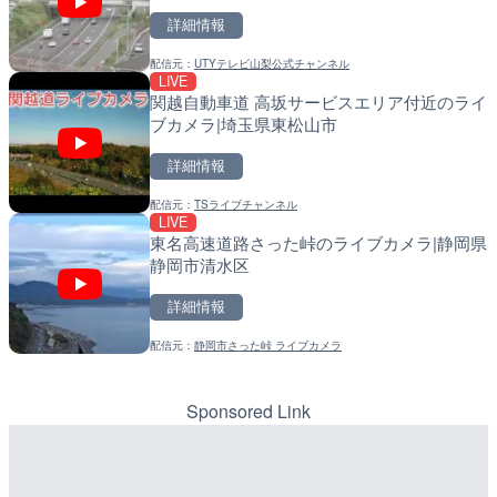
詳細情報
配信元：
UTYテレビ山梨公式チャンネル
LIVE
LIVE終了
LIVE
関越自動車道 高坂サービスエリア付近のライ
水晶浜海水浴場のライブカ
導目木川 花立砂防堰堤下流
ブカメラ|埼玉県東松山市
福岡県朝倉市
詳細情報
詳細情報
詳細情報
配信元：
TSライブチャンネル
配信元：
配信元：
美浜町
福岡県庁県土整備部河川課
LIVE
LIVE
LIVE
東名高速道路さった峠のライブカメラ|静岡県
TBSより羽田空港第1ター
常呂川 鹿ノ子ダムのライブ
静岡市清水区
メラ|東京都大田区
戸町
詳細情報
詳細情報
詳細情報
配信元：
静岡市さった峠 ライブカメラ
配信元：
配信元：
TBS NEWS DIG Powered by J
国土交通省 北海道開発局
LIVE
LIVE
ごろごろ茶屋のライブカメ
天塩川 岩尾内ダムのライブ
別市
Sponsored Link
詳細情報
詳細情報
配信元：
配信元：
天川村役場
国土交通省 北海道開発局