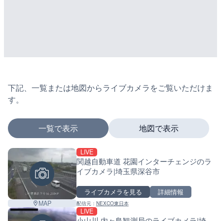
下記、一覧または地図からライブカメラをご覧いただけま
す。
一覧で表示
地図で表示
LIVE
マーカーをタップするとライブカメラの詳細が表示さ
関越自動車道 花園インターチェンジのラ
イブカメラ|埼玉県深谷市
ライブカメラを見る
詳細情報
+
MAP
配信元：
NEXCO東日本
−
LIVE
小山川 内ヶ島観測局のライブカメラ|埼