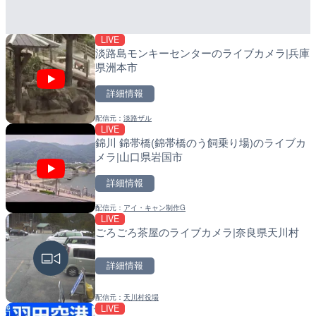
詳細情報
詳細情報
LIVE
配信元：
配信元：
長野県庁
日高町役場
淡路島モンキーセンターのライブカメラ|兵庫
県洲本市
詳細情報
配信元：
淡路ザル
LIVE
LIVE
LIVE
錦川 錦帯橋(錦帯橋のう飼乗り場)のライブカ
ごろごろ茶屋のライブカメ
導目木川 花立砂防堰堤下流
メラ|山口県岩国市
福岡県朝倉市
詳細情報
詳細情報
詳細情報
配信元：
アイ・キャン制作G
配信元：
配信元：
天川村役場
福岡県庁県土整備部河川課
LIVE
LIVE
LIVE
ごろごろ茶屋のライブカメラ|奈良県天川村
淡路島モンキーセンターの
常呂川 鹿ノ子ダムのライブ
県洲本市
戸町
詳細情報
詳細情報
詳細情報
配信元：
天川村役場
配信元：
配信元：
淡路ザル
国土交通省 北海道開発局
LIVE
LIVE終了
LIVE