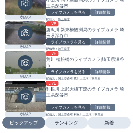
玉県深谷市
ライブカメラを見る
詳細情報
MAP
配信元：
埼玉県庁
LIVE
唐沢川 新東橋観測局のライブカメラ|埼
玉県深谷市
ライブカメラを見る
詳細情報
MAP
配信元：
埼玉県庁
LIVE
荒川 植松橋のライブカメラ|埼玉県深谷
市
ライブカメラを見る
詳細情報
MAP
配信元：
国土交通省 荒川上流河川事務所
LIVE
利根川 上武大橋下流のライブカメラ|埼
玉県深谷市
ライブカメラを見る
詳細情報
MAP
配信元：
国土交通省 利根川上流河川事務所
ピックアップ
ランキング
新着
Leaf