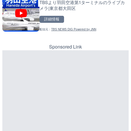
TBSより羽田空港第1ターミナルのライブカ
水晶浜海水浴場のライブカ
天塩川 岩尾内ダムのライブ
メラ|東京都大田区
別市
詳細情報
詳細情報
詳細情報
配信元：
TBS NEWS DIG Powered by JNN
配信元：
配信元：
美浜町
国土交通省 北海道開発局
LIVE終了
LIVE
東名高速道路・厚木インタ
東京都品川区南大井のライ
ライブカメラ|神奈川県厚
川区
Sponsored Link
詳細情報
詳細情報
配信元：
配信元：
テレビ朝日
東京都品川区南大井ライブカメ
LIVE
LIVE停止
錦川 錦帯橋(錦帯橋のう飼
道の駅さがのせきのライブ
メラ|山口県岩国市
市
詳細情報
詳細情報
配信元：
道の駅さがのせきPPカム
LIVE
松江自動車道 三次東JCT
配信元：
アイ・キャン制作G
LIVE
のライブカメラ|広島県三
手結港(YASU海の駅クラブ
詳細情報
高知県香南市
配信元：
国土交通省 三次河川国道事務所
詳細情報