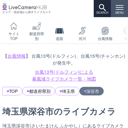
エリア・現在地から探すライブカメラ
サイト
都道府県
TOP
別
道路
河川
台風情報
海
【
台風情報
】 台風13号(ドルフィン)、台風15号(チャンホン)
が発生中。
台風13号(ドルフィン)による
暴風域ライブカメラ一覧・地図
TOP
都道府県別
埼玉県
深谷市
埼玉県深谷市のライブカメラ
埼玉県深谷市(さいたまけん ふかやし）にあるライブカメラ