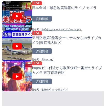
LIVE
LIVE
LIVE
日本全国・緊急地震速報のライブ カメラ
日本全国・緊急地震速報の
南出川水門付近のライブカ
町
詳細情報
詳細情報
詳細情報
配信元：
株式会社ティーファイブプロジェクト
配信元：
配信元：
株式会社ティーファイブプロジ
日高町役場
LIVE
LIVE
LIVE
羽田空港第2旅客ターミナルからのライブカ
羽田空港第2旅客ターミナ
比井川水門付近から比井崎
メラ|東京都大田区
メラ|東京都大田区
ラ|和歌山県日高町
詳細情報
詳細情報
詳細情報
配信元：
日本テレビ
配信元：
配信元：
日本テレビ
日高町役場
LIVE
LIVE
LIVE
Impaxビル付近から歌舞伎町一番街のライブ
Impaxビル付近から歌舞
小浦川水門付近から小浦海
カメラ|東京都新宿区
カメラ|東京都新宿区
メラ|和歌山県日高町
詳細情報
詳細情報
詳細情報
配信元：
歌舞伎町ゴジラ前ライブ
配信元：
配信元：
歌舞伎町ゴジラ前ライブ
日高町役場
LIVE
LIVE
国道406号 菅平のライブ
産湯川水門付近のライブカ
町