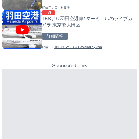
配信元：
天川村役場
配信元：
配信元：
琉球新報
国土交通省 北海道開発局
LIVE
LIVE
LIVE
TBSより羽田空港第1ターミナルのライブカ
国道186号 スパ羅漢のラ
天塩川 岩尾内ダムのライブ
メラ|東京都大田区
日市市
別市
詳細情報
詳細情報
詳細情報
配信元：
TBS NEWS DIG Powered by JNN
配信元：
配信元：
広島県土木局土木整備部道路整
国土交通省 北海道開発局
LIVE
LIVE
国道8号 糸魚川市三段滝の
東京都品川区南大井のライ
県糸魚川市
川区
Sponsored Link
詳細情報
詳細情報
配信元：
配信元：
国土交通省 高田河川国道事務所
東京都品川区南大井ライブカメ
LIVE
LIVE停止
古座川 町道相瀬橋 上流（
道の駅さがのせきのライブ
カメラ|和歌山県古座川町
市
詳細情報
詳細情報
配信元：
配信元：
和歌山県庁
道の駅さがのせきPPカム
LIVE
LIVE
熊野川 下向橋（動画版）の
松江自動車道 三次東JCT
歌山県田辺市
のライブカメラ|広島県三