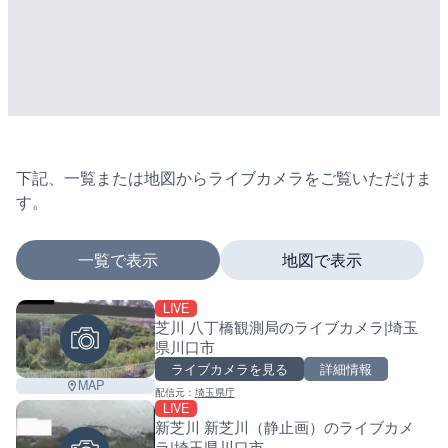
下記、一覧または地図からライブカメラをご覧いただけま
す。
一覧で表示
地図で表示
LIVE
マーカーをタップするとライブカメラの詳細が表示さ
芝川 八丁橋観測局のライブカメラ|埼玉
県川口市
ライブカメラを見る
詳細情報
MAP
配信元：
埼玉県庁
+
LIVE
新芝川 新芝川（静止画）のライブカメ
−
ラ|埼玉県川口市