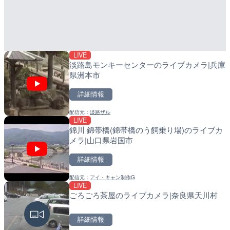
ガリレオの異端審問が行わ
産湯川水門付近のライブカ
リア・ソプラ・ミネルヴァ
町
ラ|イタリアウンブリア州
詳細情報
詳細情報
LIVE
配信元：
配信元：
Skyline webcams
日高町役場
淡路島モンキーセンターのライブカメラ|兵庫
県洲本市
詳細情報
配信元：
淡路ザル
LIVE
LIVE
LIVE
錦川 錦帯橋(錦帯橋のう飼乗り場)のライブカ
大阪空港上空・市内のライ
導目木川 花立砂防堰堤下流
メラ|山口県岩国市
丹市
福岡県朝倉市
詳細情報
詳細情報
詳細情報
配信元：
アイ・キャン制作G
配信元：
配信元：
Kansai HD
福岡県庁県土整備部河川課
LIVE
LIVE
LIVE
ごろごろ茶屋のライブカメラ|奈良県天川村
琉球新報本社前のライブカ
常呂川 鹿ノ子ダムのライブ
戸町
詳細情報
詳細情報
詳細情報