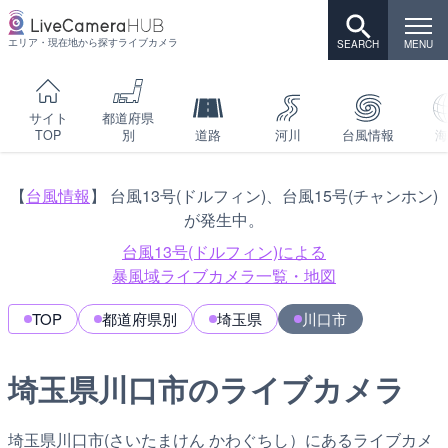
エリア・現在地から探すライブカメラ
サイト
都道府県
TOP
別
道路
河川
台風情報
海
【
台風情報
】 台風13号(ドルフィン)、台風15号(チャンホン)
が発生中。
台風13号(ドルフィン)による
暴風域ライブカメラ一覧・地図
TOP
都道府県別
埼玉県
川口市
埼玉県川口市のライブカメラ
埼玉県川口市(さいたまけん かわぐちし）にあるライブカメ