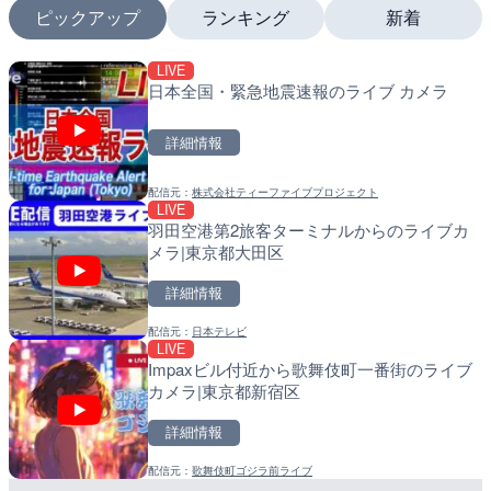
ピックアップ
ランキング
新着
LIVE
LIVE終了
LIVE
日本全国・緊急地震速報のライブ カメラ
いたみ花火大会のライブカ
南出川水門付近のライブカ
町
詳細情報
詳細情報
詳細情報
配信元：
株式会社ティーファイブプロジェクト
配信元：
配信元：
いたみ花火大会ライブ配信用
日高町役場
LIVE
LIVE
LIVE
羽田空港第2旅客ターミナルからのライブカ
堀川 堀川納屋橋のライブカ
比井川水門付近から比井崎
メラ|東京都大田区
屋市
ラ|和歌山県日高町
詳細情報
詳細情報
詳細情報
配信元：
日本テレビ
配信元：
配信元：
名古屋市緑政土木局
日高町役場
LIVE
LIVE
LIVE
Impaxビル付近から歌舞伎町一番街のライブ
紀の川 竹房のライブカメラ
小浦川水門付近から小浦海
カメラ|東京都新宿区
市
メラ|和歌山県日高町
詳細情報
詳細情報
詳細情報
配信元：
歌舞伎町ゴジラ前ライブ
配信元：
配信元：
和歌山県庁
日高町役場
LIVE
LIVE