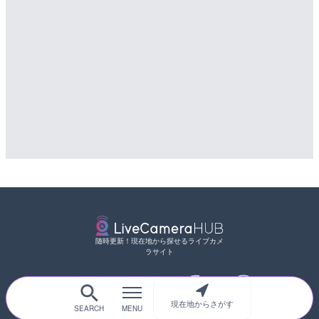
詳細情報
詳細情報
配信元：
配信元：
和歌山県庁
国土交通省 三次河川国道事務所
随時更新！現在地から探せるライブカメ
ラサイト
現在地からさがす
サイトTOP
都道府県別
道路
河川
台風情報