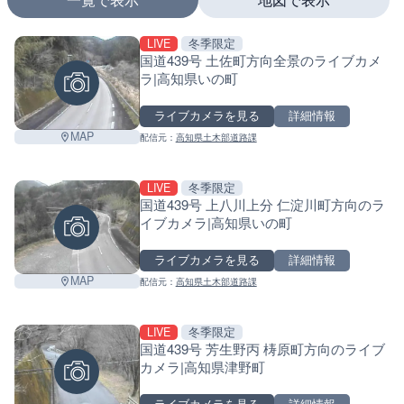
LIVE
冬季限定
マーカーをタップするとライブカメラの詳細が表示さ
国道439号 土佐町方向全景のライブカメ
ラ|高知県いの町
+
ライブカメラを見る
詳細情報
−
MAP
配信元：
高知県土木部道路課
LIVE
冬季限定
国道439号 上八川上分 仁淀川町方向のラ
イブカメラ|高知県いの町
ライブカメラを見る
詳細情報
MAP
配信元：
高知県土木部道路課
LIVE
冬季限定
国道439号 芳生野丙 梼原町方向のライブ
カメラ|高知県津野町