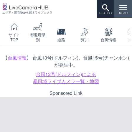
エリア・現在地から探すライブカメラ
サイト
都道府県
TOP
別
道路
河川
台風情報
海
【
台風情報
】 台風13号(ドルフィン)、台風15号(チャンホン)
が発生中。
台風13号(ドルフィン)による
暴風域ライブカメラ一覧・地図
Sponsored Link