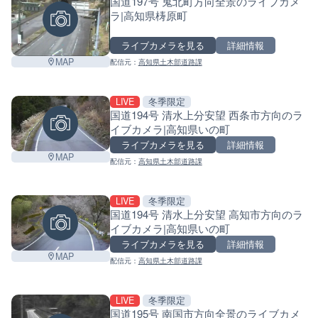
国道197号 鬼北町方向全景のライブカメ
ラ|高知県梼原町
ライブカメラを見る
詳細情報
MAP
配信元：
高知県土木部道路課
LIVE
冬季限定
国道194号 清水上分安望 西条市方向のラ
イブカメラ|高知県いの町
ライブカメラを見る
詳細情報
MAP
配信元：
高知県土木部道路課
LIVE
冬季限定
国道194号 清水上分安望 高知市方向のラ
イブカメラ|高知県いの町
ライブカメラを見る
詳細情報
MAP
配信元：
高知県土木部道路課
LIVE
冬季限定
国道195号 南国市方向全景のライブカメ