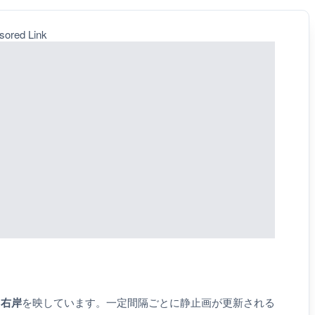
sored Link
川右岸
を映しています。一定間隔ごとに静止画が更新される