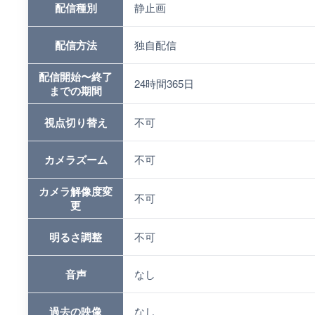
配信種別
静止画
配信方法
独自配信
配信開始〜終了
24時間365日
までの期間
視点切り替え
不可
カメラズーム
不可
カメラ解像度変
不可
更
明るさ調整
不可
音声
なし
過去の映像
なし