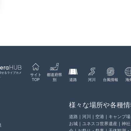
探せるライブカメ
サイト
都道府県
ト
TOP
別
道路
河川
台風情報
海
様々な場所や各種情
道路
｜
河川
｜
空港
｜
キャンプ場
お城
｜
ユネスコ世界遺産
｜
神社
県
会
｜
お祭り・祭事
｜
天体観測・