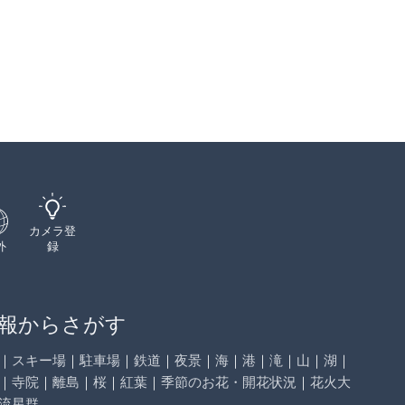
カメラ登
外
録
報からさがす
｜
スキー場
｜
駐車場
｜
鉄道
｜
夜景
｜
海
｜
港
｜
滝
｜
山
｜
湖
｜
｜
寺院
｜
離島
｜
桜
｜
紅葉
｜
季節のお花・開花状況
｜
花火大
流星群