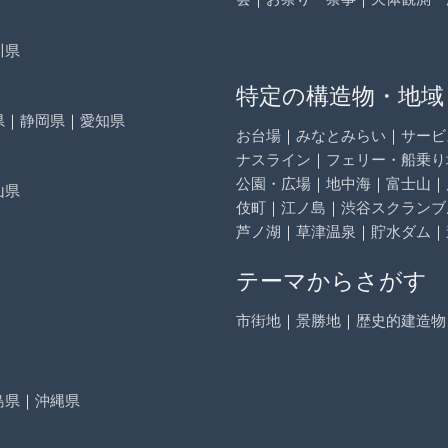
川県
特定の構造物・地域
県
｜
静岡県
｜
愛知県
お台場
｜
みなとみらい
｜
サービ
ナスライン
｜
フェリー・船乗り
公園・広場
｜
地中海
｜
富士山
｜
山県
伎町
｜
江ノ島
｜
渋谷スクランブ
芦ノ湖
｜
草津温泉
｜
貯水ダム
｜
テーマからさがす
市街地
｜
景勝地
｜
歴史的建造物
島県
｜
沖縄県