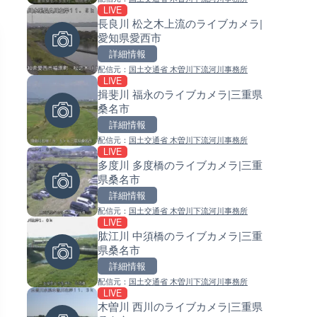
LIVE
LIVE
LIVE
長良川 松之木上流のライブカメラ|
秋間川 蔵人橋のライブカメラ|
常呂川 鹿ノ子ダムのライブカメ
愛知県愛西市
県安中市
北海道置戸町
詳細情報
詳細情報
詳細情報
配信元：
国土交通省 木曽川下流河川事務所
配信元：
配信元：
国土交通省
国土交通省 北海道開発局
LIVE
LIVE
LIVE
揖斐川 福永のライブカメラ|三重県
WINKより国道2号・姫路バイ
天塩川 岩尾内ダムのライブカメ
桑名市
姫路南ランプのライブカメラ|
北海道士別市
県姫路市
詳細情報
詳細情報
詳細情報
配信元：
国土交通省 木曽川下流河川事務所
配信元：
配信元：
姫路ケーブルテレビ株式会社
国土交通省 北海道開発局
LIVE
LIVE
LIVE
多度川 多度橋のライブカメラ|三重
NEXCO西日本より名神高速道
東京都品川区南大井のライブ
県桑名市
都南～京都東インターチェン
ラ|東京都品川区
ライブカメラ|京都府京都市
詳細情報
詳細情報
詳細情報
配信元：
国土交通省 木曽川下流河川事務所
配信元：
配信元：
NEXCO西日本
東京都品川区南大井ライブカメ
LIVE
LIVE
LIVE停止
肱江川 中須橋のライブカメラ|三重
国道186号 スパ羅漢のライブ
道の駅さがのせきのライブカメ
県桑名市
ラ|広島県廿日市市
大分県大分市
詳細情報
詳細情報
詳細情報
配信元：
国土交通省 木曽川下流河川事務所
配信元：
配信元：
広島県土木局土木整備部道路整
道の駅さがのせきPPカム
LIVE
LIVE
LIVE
木曽川 西川のライブカメラ|三重県
岐阜県道83号 大森新田交差点
松江自動車道 三次東JCT・イ