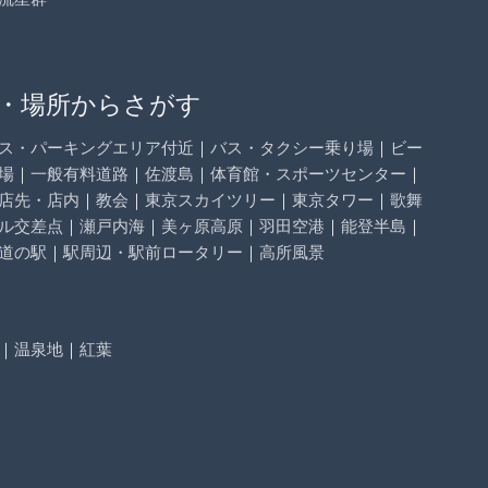
・場所からさがす
ス・パーキングエリア付近
｜
バス・タクシー乗り場
｜
ビー
場
｜
一般有料道路
｜
佐渡島
｜
体育館・スポーツセンター
｜
店先・店内
｜
教会
｜
東京スカイツリー
｜
東京タワー
｜
歌舞
ル交差点
｜
瀬戸内海
｜
美ヶ原高原
｜
羽田空港
｜
能登半島
｜
道の駅
｜
駅周辺・駅前ロータリー
｜
高所風景
｜
温泉地
｜
紅葉