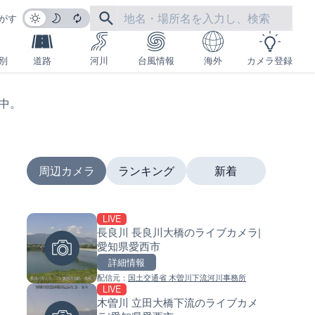
がす
別
道路
河川
台風情報
海外
カメラ登録
生中。
周辺カメラ
ランキング
新着
LIVE
LIVE
LIVE
長良川 長良川大橋のライブカメラ|
国道1号 箱根新道12のライブ
南出川水門付近のライブカメラ
愛知県愛西市
ラ|神奈川県箱根町
歌山県日高町
詳細情報
詳細情報
詳細情報
配信元：
国土交通省 木曽川下流河川事務所
配信元：
配信元：
国土交通省 横浜国道事務所
日高町役場
LIVE
LIVE
LIVE
木曽川 立田大橋下流のライブカメ
のと里山海道 高松サービスエ
比井川水門付近から比井崎海