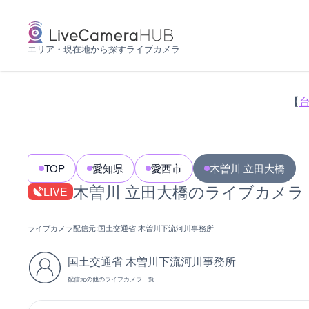
エリア・現在地から探すライブカメラ
【
TOP
愛知県
愛西市
木曽川 立田大橋
木曽川 立田大橋のライブカメラ
LIVE
ライブカメラ配信元:
国土交通省 木曽川下流河川事務所
国土交通省 木曽川下流河川事務所
配信元の他のライブカメラ一覧