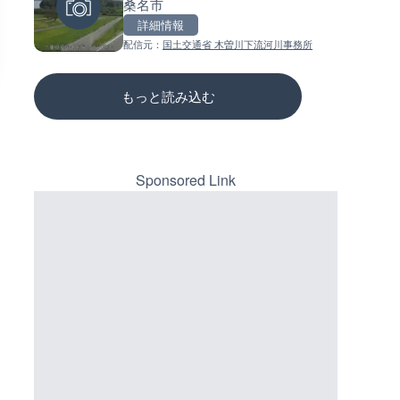
桑名市
イブカメラ|岐阜県可児市
ーチェンジのライブカメラ|広
三次市
詳細情報
詳細情報
詳細情報
配信元：
国土交通省 木曽川下流河川事務所
配信元：
配信元：
ケーブルテレビ可児
国土交通省 三次河川国道事務所
もっと読み込む
Sponsored Link