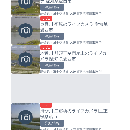
ラ|愛知県愛西市
のライブカメラ|石川県かほく
イブカメラ|和歌山県日高町
詳細情報
詳細情報
詳細情報
配信元：
国土交通省 木曽川下流河川事務所
配信元：
配信元：
石川県土木部道路整備課
日高町役場
LIVE
LIVE
LIVE
長良川 福原のライブカメラ|愛知県
国道29号 戸倉北のライブカメラ
小浦川水門付近から小浦海水
愛西市
庫県宍粟市
ライブカメラ|和歌山県日高町
詳細情報
詳細情報
詳細情報
配信元：
国土交通省 木曽川下流河川事務所
配信元：
配信元：
国土交通省 姫路河川国道事務所
日高町役場
LIVE
LIVE
LIVE
木曽川 船頭平閘門屋上のライブカ
林崎海水浴場のライブカメラ|
産湯川水門付近のライブカメラ
メラ|愛知県愛西市
県明石市
歌山県日高町
詳細情報
詳細情報
詳細情報
配信元：
国土交通省 木曽川下流河川事務所
配信元：
配信元：
林崎ライブカメラ
日高町役場
LIVE
LIVE
LIVE
揖斐川 二郷橋のライブカメラ|三重
三面川 宮ノ下のライブカメラ|
導目木川 花立砂防堰堤下流の
県桑名市
県村上市
ブカメラ|福岡県朝倉市
詳細情報
詳細情報
詳細情報
配信元：
国土交通省 木曽川下流河川事務所
配信元：
配信元：
新潟県土木部河川管理課
福岡県庁県土整備部河川課