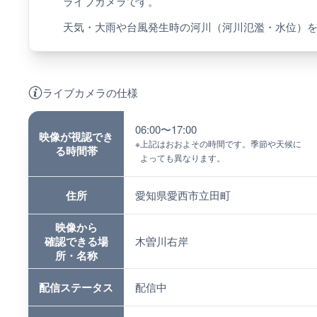
ライブカメラです。
天気・大雨や台風発生時の河川（河川氾濫・水位）
ライブカメラの仕様
06:00〜17:00
映像が視認でき
※
上記はおおよその時間です。季節や天候に
る時間帯
よっても異なります。
住所
愛知県愛西市立田町
映像から
確認できる場
木曽川右岸
所・名称
配信ステータス
配信中