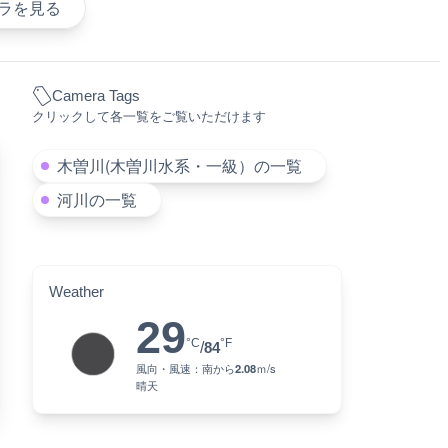
ラを見る
Camera Tags
クリックして各一覧をご覧いただけます
木曽川(木曽川水系・一級）の一覧
河川の一覧
Weather
29
°C
°F
/
84
風向・風速：
南
から
2.08
ｍ/s
晴天