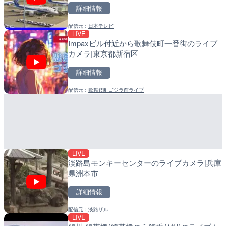
詳細情報
詳細情報
詳細情報
配信元：
日本テレビ
配信元：
配信元：
国土交通省 北上川下流河川事
日高町役場
LIVE
LIVE
LIVE
Impaxビル付近から歌舞伎町一番街のライブ
国道186号 吉和1のライブ
小浦川水門付近から小浦海
カメラ|東京都新宿区
市市
メラ|和歌山県日高町
詳細情報
詳細情報
詳細情報
配信元：
歌舞伎町ゴジラ前ライブ
配信元：
配信元：
広島県土木局土木整備部道路整
日高町役場
LIVE
LIVE
広島県道30号 津田のライ
産湯川水門付近のライブカ
日市市
町
詳細情報
詳細情報
LIVE
配信元：
配信元：
広島県土木局土木整備部道路整
日高町役場
淡路島モンキーセンターのライブカメラ|兵庫
県洲本市
詳細情報
配信元：
淡路ザル
LIVE
LIVE
LIVE