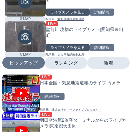
ライブカメラを見る
詳細情報
MAP
配信元：
愛知県建設局河川課
LIVE
堂前川 境橋のライブカメラ|愛知県豊山
町
ライブカメラを見る
詳細情報
MAP
配信元：
名古屋市緑政土木局
ピックアップ
ランキング
新着
LIVE
LIVE
LIVE
日本全国・緊急地震速報のライブ カメラ
多摩川 日野橋水位観測所の
南出川水門付近のライブカ
京都立川市
町
詳細情報
詳細情報
詳細情報
配信元：
株式会社ティーファイブプロジェクト
配信元：
配信元：
国土交通省 京浜河川事務所
日高町役場
LIVE
LIVE
LIVE
羽田空港第2旅客ターミナルからのライブカ
旧北上川 23.6k右岸のラ
比井川水門付近から比井崎
Leaf
メラ|東京都大田区
谷町
ラ|和歌山県日高町