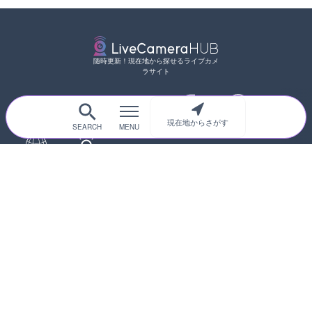
随時更新！現在地から探せるライブカメ
ラサイト
現在地からさがす
サイトTOP
都道府県別
道路
河川
台風情報
海外
カメラ登録
初めての方へ
運営者情報
プライバシーポリシー