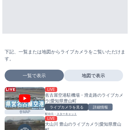
下記、一覧または地図からライブカメラをご覧いただけま
す。
一覧で表示
地図で表示
LIVE
マーカーをタップするとライブカメラの詳細が表示さ
名古屋空港駐機場・滑走路のライブカメ
ラ|愛知県豊山町
ライブカメラを見る
詳細情報
MAP
配信元：
スターキャット
+
LIVE
大山川 豊山のライブカメラ|愛知県豊山
−
町