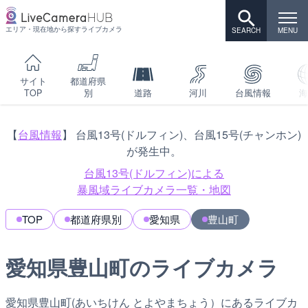
エリア・現在地から探すライブカメラ
サイト
都道府県
TOP
別
道路
河川
台風情報
海
【
台風情報
】 台風13号(ドルフィン)、台風15号(チャンホン)
が発生中。
台風13号(ドルフィン)による
暴風域ライブカメラ一覧・地図
TOP
都道府県別
愛知県
豊山町
愛知県豊山町のライブカメラ
愛知県豊山町(あいちけん とよやまちょう）にあるライブカ