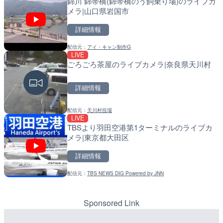
錦川 錦帯橋(錦帯橋のう飼乗り場)のライブカ
久茂地川 御成橋のライブカ
導目木川 花立砂防堰堤下流
メラ|山口県岩国市
市
福岡県朝倉市
詳細情報
詳細情報
詳細情報
配信元：
アイ・キャン制作G
配信元：
配信元：
沖縄県庁
福岡県庁県土整備部河川課
LIVE
LIVE
LIVE
ごろごろ茶屋のライブカメラ|奈良県天川村
国道186号 栗栖のライブ
常呂川 鹿ノ子ダムのライブ
市
戸町
詳細情報
詳細情報
詳細情報
配信元：
天川村役場
配信元：
配信元：
広島県土木局土木整備部道路整
国土交通省 北海道開発局
LIVE
LIVE
LIVE
TBSより羽田空港第1ターミナルのライブカ
常願寺川 上滝出張所のライ
天塩川 岩尾内ダムのライブ
メラ|東京都大田区
富山市
別市
詳細情報
詳細情報
詳細情報
配信元：
TBS NEWS DIG Powered by JNN
配信元：
配信元：
国土交通省 富山河川国道事務所
国土交通省 北海道開発局
LIVE
LIVE
奈佐川 福田橋のライブカメ
東京都品川区南大井のライ
川区
Sponsored Link
詳細情報
詳細情報