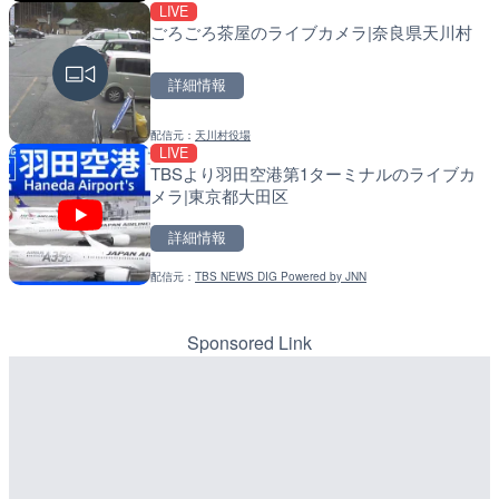
LIVE
LIVE
メラ|石川県かほく市
ごろごろ茶屋のライブカメラ|奈良県天川村
常呂川 鹿ノ子ダムのライブ
戸町
詳細情報
詳細情報
詳細情報
配信元：
石川県土木部道路整備課
LIVE
森戸川 富士見橋のライブカ
配信元：
天川村役場
配信元：
国土交通省 北海道開発局
LIVE
LIVE
田原市
TBSより羽田空港第1ターミナルのライブカ
天塩川 岩尾内ダムのライブ
メラ|東京都大田区
別市
詳細情報
詳細情報
詳細情報
配信元：
神奈川県土整備局 河川下水道
LIVE
長野県道404号 飯綱高原
配信元：
TBS NEWS DIG Powered by JNN
配信元：
国土交通省 北海道開発局
LIVE
県長野市
東京都品川区南大井のライ
川区
Sponsored Link
詳細情報
詳細情報
配信元：
長野県庁
LIVE停止
日テレより那覇空港のライ
配信元：
東京都品川区南大井ライブカメ
LIVE停止
覇市
道の駅さがのせきのライブ
市
詳細情報