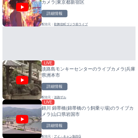
カメラ|東京都新宿区
ライブカメラ|神奈川県厚
メラ|和歌山県日高町
詳細情報
詳細情報
詳細情報
配信元：
歌舞伎町ゴジラ前ライブ
配信元：
配信元：
テレビ朝日
日高町役場
LIVE
LIVE
北陸自動車道 金沢森本イ
産湯川水門付近のライブカ
イブカメラ|石川県金沢市
町
詳細情報
詳細情報
LIVE
配信元：
配信元：
NEXCO西日本
日高町役場
淡路島モンキーセンターのライブカメラ|兵庫
県洲本市
詳細情報
配信元：
淡路ザル
LIVE
LIVE
LIVE
錦川 錦帯橋(錦帯橋のう飼乗り場)のライブカ
新東名高速道路 新御殿場
導目木川 花立砂防堰堤下流
メラ|山口県岩国市
ライブカメラ|静岡県御殿
福岡県朝倉市
詳細情報
詳細情報
詳細情報
配信元：
NEXCO中日本
LIVE
のと里山海道 高松サービ
配信元：
アイ・キャン制作G
配信元：
福岡県庁県土整備部河川課