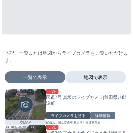
下記、一覧または地図からライブカメラをご覧いただけま
す。
一覧で表示
地図で表示
LIVE
マーカーをタップするとライブカメラの詳細が表示さ
国道7号 真坂のライブカメラ|秋田県八郎
潟町
ライブカメラを見る
詳細情報
+
MAP
配信元：
国土交通省 秋田河川国道事務所
−
LIVE
国道7号 三倉鼻のライブカメラ|秋田県八