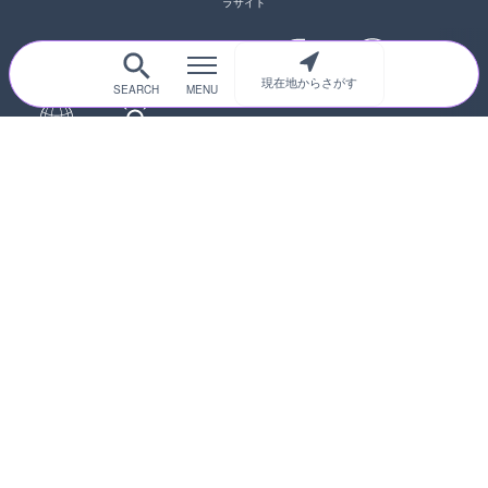
ラサイト
現在地からさがす
サイトTOP
都道府県別
道路
河川
台風情報
海外
カメラ登録
初めての方へ
運営者情報
プライバシーポリシー
© 2017-2026
ライブカメラHUB
Icons made from
svg icons
is licensed by CC BY 4.0