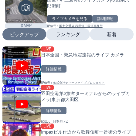
郎潟町
ライブカメラを見る
詳細情報
MAP
配信元：
国土交通省 秋田河川国道事務所
ピックアップ
ランキング
新着
LIVE
LIVE
LIVE
日本全国・緊急地震速報のライブ カメラ
国道406号 鬼無里のライ
南出川水門付近のライブカ
市
町
詳細情報
詳細情報
詳細情報
配信元：
株式会社ティーファイブプロジェクト
配信元：
配信元：
長野県庁
日高町役場
LIVE
LIVE
LIVE
羽田空港第2旅客ターミナルからのライブカ
国道18号篠ノ井橋のライブ
比井川水門付近から比井崎
メラ|東京都大田区
野市
ラ|和歌山県日高町
詳細情報
詳細情報
詳細情報
配信元：
日本テレビ
配信元：
配信元：
国土交通省 長野国道事務所
日高町役場
LIVE
LIVE終了
LIVE
Leaf
Impaxビル付近から歌舞伎町一番街のライブ
東名高速道路・厚木インタ
小浦川水門付近から小浦海