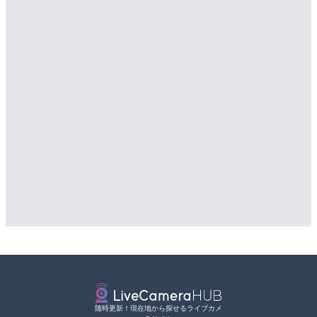
詳細情報
配信元：
日本テレビ
LIVE
国道1号 箱根新道12のラ
配信元：
道の駅さがのせきPPカム
LIVE
箱根町
松江自動車道 三次東JCT
詳細情報
のライブカメラ|広島県三
配信元：
国土交通省 横浜国道事務所
詳細情報
配信元：
国土交通省 三次河川国道事務所
随時更新！現在地から探せるライブカメ