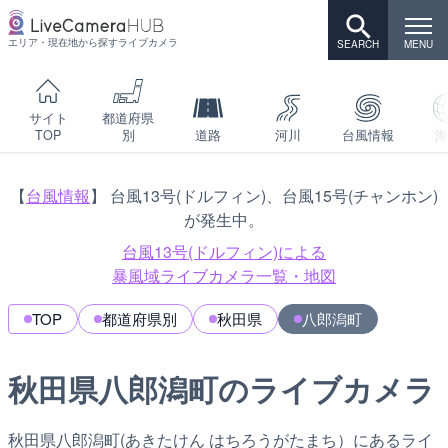
エリア・現在地から探すライブカメラ
サイト
都道府県
TOP
別
道路
河川
台風情報
海
【
台風情報
】 台風13号(ドルフィン)、台風15号(チャンホン)
が発生中。
台風13号(ドルフィン)による
暴風域ライブカメラ一覧・地図
TOP
都道府県別
秋田県
八郎潟町
秋田県八郎潟町のライブカメラ
秋田県八郎潟町(あきたけん はちろうがたまち）にあるライ