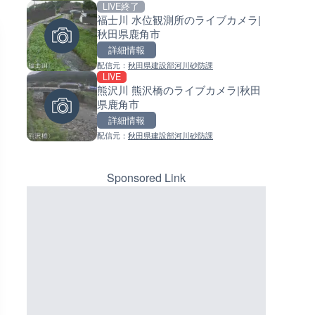
LIVE終了
LIVE
LIVE
福士川 水位観測所のライブカメラ|
ごろごろ茶屋のライブカメラ|
常呂川 鹿ノ子ダムのライブカメ
秋田県鹿角市
県天川村
北海道置戸町
詳細情報
詳細情報
詳細情報
配信元：
秋田県建設部河川砂防課
配信元：
配信元：
天川村役場
国土交通省 北海道開発局
LIVE
LIVE
LIVE
熊沢川 熊沢橋のライブカメラ|秋田
Impaxビル付近から歌舞伎町
天塩川 岩尾内ダムのライブカメ
県鹿角市
のライブカメラ|東京都新宿区
北海道士別市
詳細情報
詳細情報
詳細情報
配信元：
秋田県建設部河川砂防課
配信元：
配信元：
歌舞伎町ゴジラ前ライブ
国土交通省 北海道開発局
LIVE
LIVE
手結港(YASU海の駅クラブ)の
東京都品川区南大井のライブ
ブカメラ|高知県香南市
ラ|東京都品川区
Sponsored Link
詳細情報
詳細情報
配信元：
配信元：
YASU海の駅CLUB
東京都品川区南大井ライブカメ
LIVE
LIVE停止
知内川 上開田橋のライブカメラ
道の駅さがのせきのライブカメ
賀県高島市
大分県大分市
詳細情報
詳細情報
配信元：
配信元：
高島市役所 政策部 危機管理局
道の駅さがのせきPPカム
LIVE終了
LIVE
平和記念公園・原爆ドームの
松江自動車道 三次東JCT・イ
カメラ|広島県広島市
ーチェンジのライブカメラ|広