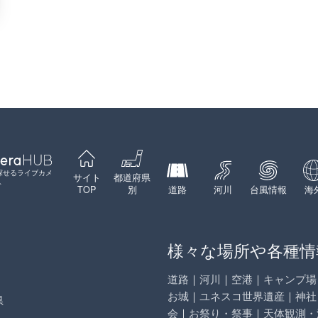
探せるライブカメ
サイト
都道府県
ト
TOP
別
道路
河川
台風情報
海
様々な場所や各種情
道路
｜
河川
｜
空港
｜
キャンプ場
お城
｜
ユネスコ世界遺産
｜
神社
県
会
｜
お祭り・祭事
｜
天体観測・