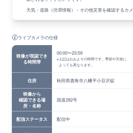
天気・道路（渋滞情報）・その他災害を確認するカ
ライブカメラの仕様
00:00〜23:59
映像が視認でき
※
上記はおおよその時間です。季節や天候に
る時間帯
よっても異なります。
住所
秋田県鹿角市八幡平小豆沢碇
映像から
確認できる場
国道282号
所・名称
配信ステータス
配信中