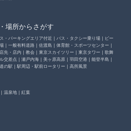
・場所からさがす
ス・パーキングエリア付近
｜
バス・タクシー乗り場
｜
ビー
場
｜
一般有料道路
｜
佐渡島
｜
体育館・スポーツセンター
｜
店先・店内
｜
教会
｜
東京スカイツリー
｜
東京タワー
｜
歌舞
ル交差点
｜
瀬戸内海
｜
美ヶ原高原
｜
羽田空港
｜
能登半島
｜
道の駅
｜
駅周辺・駅前ロータリー
｜
高所風景
｜
温泉地
｜
紅葉