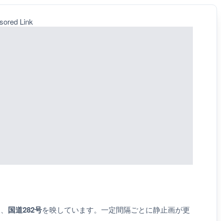
sored Link
り、
国道282号
を映しています。一定間隔ごとに静止画が更