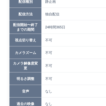
配信種別
静止画
配信方法
独自配信
配信開始〜終了
24時間365日
までの期間
視点切り替え
不可
カメラズーム
不可
カメラ解像度変
不可
更
明るさ調整
不可
音声
なし
過去の映像
なし