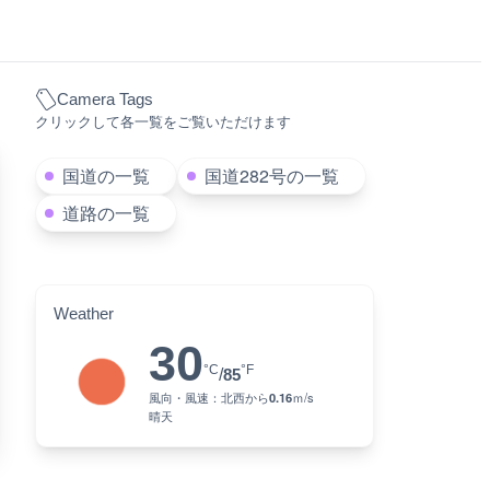
Camera Tags
クリックして各一覧をご覧いただけます
国道の一覧
国道282号の一覧
道路の一覧
Weather
30
°C
°F
/
85
風向・風速：
北西
から
0.16
ｍ/s
晴天