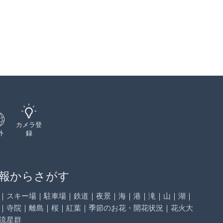
カメラ登
外
録
報からさがす
｜
スキー場
｜
駐車場
｜
鉄道
｜
夜景
｜
海
｜
港
｜
滝
｜
山
｜
湖
｜
｜
寺院
｜
離島
｜
桜
｜
紅葉
｜
季節のお花・開花状況
｜
花火大
流星群