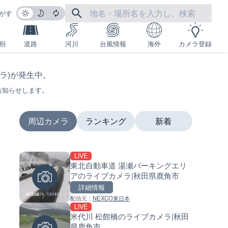
がす
別
道路
河川
台風情報
海外
カメラ登録
ジラ)が発生中。
お知らせします。
周辺カメラ
ランキング
新着
LIVE
LIVE
LIVE
東北自動車道 湯瀬パーキングエリ
国道1号 国府津海岸のライブ
南出川水門付近のライブカメラ
アのライブカメラ|秋田県鹿角市
ラ|神奈川県小田原市
歌山県日高町
詳細情報
詳細情報
詳細情報
配信元：
NEXCO東日本
配信元：
配信元：
神奈川県庁
日高町役場
LIVE
LIVE
LIVE
米代川 松館橋のライブカメラ|秋田
羽田空港第2旅客ターミナルか
比井川水門付近から比井崎海
県鹿角市
ライブカメラ|東京都大田区
イブカメラ|和歌山県日高町