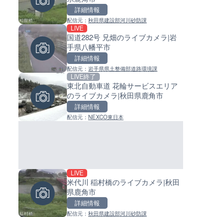
詳細情報
詳細情報
詳細情報
配信元：
秋田県建設部河川砂防課
配信元：
配信元：
日本テレビ
日高町役場
LIVE
LIVE
LIVE
国道282号 兄畑のライブカメラ|岩
黒潮本陣から太平洋・久礼湾
小浦川水門付近から小浦海水
手県八幡平市
ブカメラ|高知県中土佐町
ライブカメラ|和歌山県日高町
詳細情報
詳細情報
詳細情報
配信元：
岩手県県土整備部道路環境課
配信元：
配信元：
鰹乃國の湯宿 黒潮本陣
日高町役場
LIVE終了
LIVE
LIVE
東北自動車道 花輪サービスエリア
日本全国・緊急地震速報のラ
産湯川水門付近のライブカメラ
のライブカメラ|秋田県鹿角市
カメラ
歌山県日高町
詳細情報
詳細情報
詳細情報
配信元：
NEXCO東日本
配信元：
配信元：
株式会社ティーファイブプロジ
日高町役場
LIVE
LIVE
LIVE
米代川 稲村橋のライブカメラ|秋田
原爆ドームのライブカメラ|広
導目木川 花立砂防堰堤下流の
県鹿角市
広島市中区
ブカメラ|福岡県朝倉市
詳細情報
詳細情報
詳細情報
配信元：
秋田県建設部河川砂防課
配信元：
配信元：
株式会社ミックス
福岡県庁県土整備部河川課