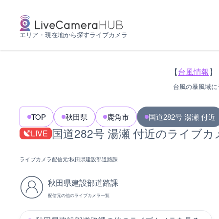
エリア・現在地から探すライブカメラ
【
台風情報
】
台風の暴風域に
TOP
秋田県
鹿角市
国道282号 湯瀬 付近
国道282号 湯瀬 付近のライブカ
LIVE
ライブカメラ配信元:
秋田県建設部道路課
秋田県建設部道路課
配信元の他のライブカメラ一覧