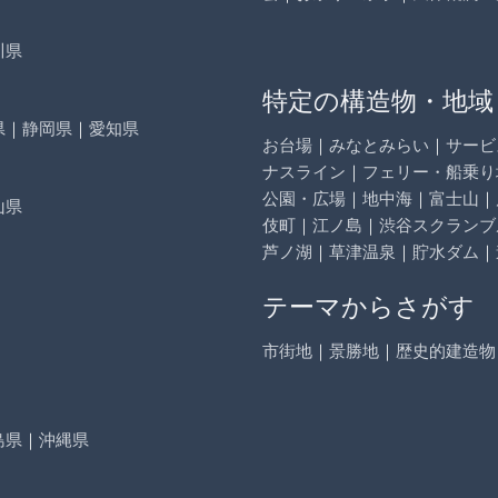
川県
特定の構造物・地域
県
｜
静岡県
｜
愛知県
お台場
｜
みなとみらい
｜
サービ
ナスライン
｜
フェリー・船乗り
公園・広場
｜
地中海
｜
富士山
｜
山県
伎町
｜
江ノ島
｜
渋谷スクランブ
芦ノ湖
｜
草津温泉
｜
貯水ダム
｜
テーマからさがす
市街地
｜
景勝地
｜
歴史的建造物
島県
｜
沖縄県