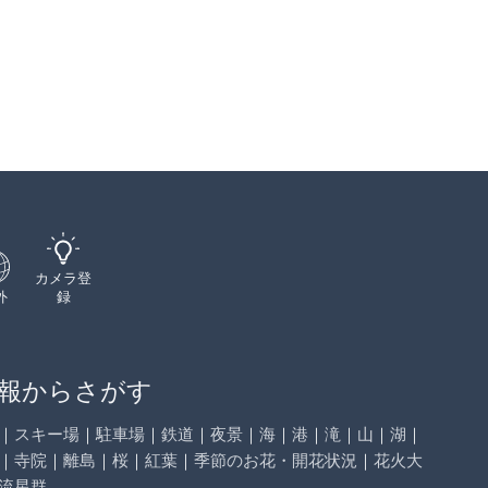
カメラ登
外
録
報からさがす
｜
スキー場
｜
駐車場
｜
鉄道
｜
夜景
｜
海
｜
港
｜
滝
｜
山
｜
湖
｜
｜
寺院
｜
離島
｜
桜
｜
紅葉
｜
季節のお花・開花状況
｜
花火大
流星群