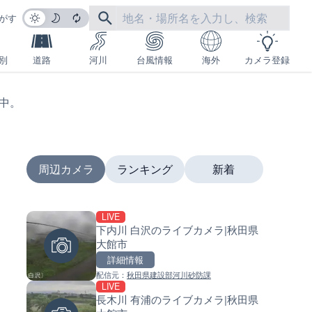
がす
別
道路
河川
台風情報
海外
カメラ登録
生中。
周辺カメラ
ランキング
新着
LIVE
LIVE
LIVE
下内川 白沢のライブカメラ|秋田県
沖永良部島海岸のライブカメラ
南出川水門付近のライブカメラ
大館市
児島県和泊町
歌山県日高町
詳細情報
詳細情報
詳細情報
配信元：
秋田県建設部河川砂防課
配信元：
配信元：
和泊町
日高町役場
LIVE
LIVE
LIVE
長木川 有浦のライブカメラ|秋田県
徳之島町亀津のライブカメラ|
比井川水門付近から比井崎海