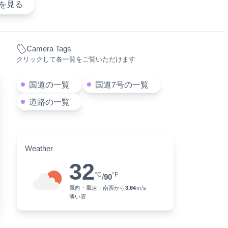
を見る
Camera Tags
クリックして各一覧をご覧いただけます
国道の一覧
国道7号の一覧
道路の一覧
Weather
32
°C
°F
/
90
風向・風速：
南西
から
3.64
ｍ/s
薄い雲