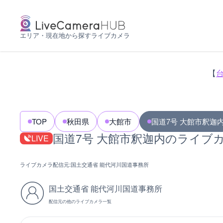
エリア・現在地から探すライブカメラ
【
TOP
秋田県
大館市
国道7号 大館市釈迦
国道7号 大館市釈迦内のライブ
LIVE
ライブカメラ配信元:
国土交通省 能代河川国道事務所
国土交通省 能代河川国道事務所
配信元の他のライブカメラ一覧