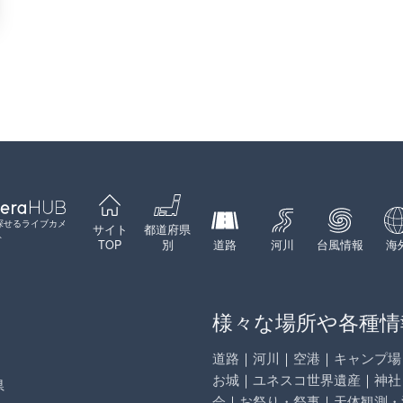
探せるライブカメ
サイト
都道府県
ト
TOP
別
道路
河川
台風情報
海
様々な場所や各種情
道路
｜
河川
｜
空港
｜
キャンプ場
お城
｜
ユネスコ世界遺産
｜
神社
県
会
｜
お祭り・祭事
｜
天体観測・