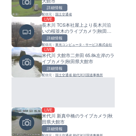
大館市
島県徳之島町
イブカメラ|和歌山県日高町
詳細情報
詳細情報
詳細情報
配信元：
国土交通省
配信元：
配信元：
Tokki Works
日高町役場
LIVE
LIVE停止
LIVE
長木川 TCS本社屋上より長木川沿
内海海水浴場のライブカメラ|
小浦川水門付近から小浦海水
いの桜並木のライブカメラ|秋田県
県南知多町
ライブカメラ|和歌山県日高町
大館市
詳細情報
詳細情報
詳細情報
配信元：
東光コンピュータ・サービス株式会社
配信元：
配信元：
南知多町観光協会
日高町役場
LIVE
LIVE
LIVE
米代川 大館市二井田 65.8k左岸のラ
手結港(YASU海の駅クラブ)の
産湯川水門付近のライブカメラ
イブカメラ|秋田県大館市
ブカメラ|高知県香南市
歌山県日高町
詳細情報
詳細情報
詳細情報
配信元：
国土交通省 能代河川国道事務所
配信元：
配信元：
YASU海の駅CLUB
日高町役場
LIVE
LIVE
LIVE
米代川 新真中橋のライブカメラ|秋
羽田空港第2旅客ターミナルか
導目木川 花立砂防堰堤下流の
田県大館市
ライブカメラ|東京都大田区
ブカメラ|福岡県朝倉市
詳細情報
詳細情報
詳細情報
配信元：
国土交通省 能代河川国道事務所
配信元：
配信元：
日本テレビ
福岡県庁県土整備部河川課