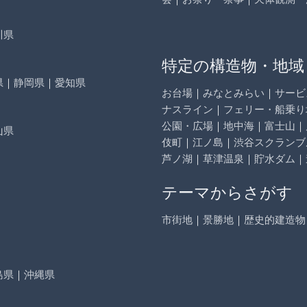
川県
特定の構造物・地域
県
｜
静岡県
｜
愛知県
お台場
｜
みなとみらい
｜
サービ
ナスライン
｜
フェリー・船乗り
公園・広場
｜
地中海
｜
富士山
｜
山県
伎町
｜
江ノ島
｜
渋谷スクランブ
芦ノ湖
｜
草津温泉
｜
貯水ダム
｜
テーマからさがす
市街地
｜
景勝地
｜
歴史的建造物
島県
｜
沖縄県