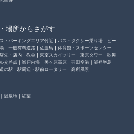
・場所からさがす
ス・パーキングエリア付近
｜
バス・タクシー乗り場
｜
ビー
場
｜
一般有料道路
｜
佐渡島
｜
体育館・スポーツセンター
｜
店先・店内
｜
教会
｜
東京スカイツリー
｜
東京タワー
｜
歌舞
ル交差点
｜
瀬戸内海
｜
美ヶ原高原
｜
羽田空港
｜
能登半島
｜
道の駅
｜
駅周辺・駅前ロータリー
｜
高所風景
｜
温泉地
｜
紅葉