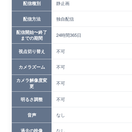
配信種別
静止画
配信方法
独自配信
配信開始〜終了
24時間365日
までの期間
視点切り替え
不可
カメラズーム
不可
カメラ解像度変
不可
更
明るさ調整
不可
音声
なし
過去の映像
なし