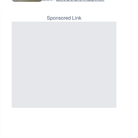
LIVE
LIVE
日本全国・緊急地震速報のラ
常呂川 鹿ノ子ダムのライブカメ
カメラ
北海道置戸町
Sponsored Link
詳細情報
詳細情報
配信元：
配信元：
株式会社ティーファイブプロジ
国土交通省 北海道開発局
LIVE
LIVE
RBCより那覇空港のライブカメ
天塩川 岩尾内ダムのライブカメ
沖縄県那覇市
北海道士別市
詳細情報
詳細情報
配信元：
【琉球放送】RBC NEWS
配信元：
国土交通省 北海道開発局
LIVE
LIVE
沖永良部島(知名町内)のライブ
東京都品川区南大井のライブ
ラ|鹿児島県知名町
ラ|東京都品川区
詳細情報
詳細情報
配信元：
知名町
配信元：
東京都品川区南大井ライブカメ
LIVE
LIVE停止
喜界島の町内ライブカメラ|鹿
道の駅さがのせきのライブカメ
県喜界町
大分県大分市
詳細情報
詳細情報
配信元：
喜界町
配信元：
道の駅さがのせきPPカム
LIVE
LIVE
ごろごろ茶屋のライブカメラ|
松江自動車道 三次東JCT・イ
県天川村