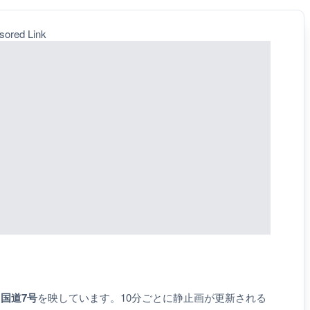
sored Link
、
国道7号
を映しています。10分ごとに静止画が更新される