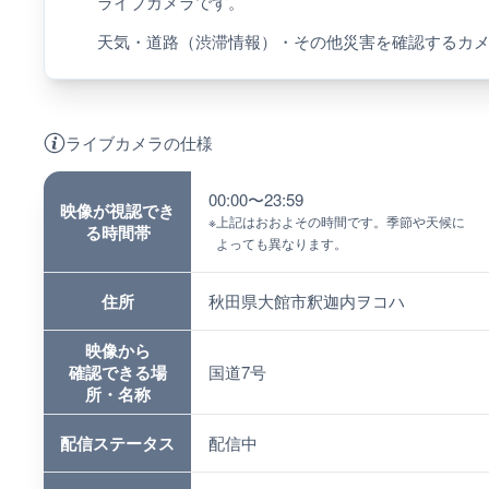
ライブカメラです。
天気・道路（渋滞情報）・その他災害を確認するカ
ライブカメラの仕様
00:00〜23:59
映像が視認でき
※
上記はおおよその時間です。季節や天候に
る時間帯
よっても異なります。
住所
秋田県大館市釈迦内ヲコハ
映像から
確認できる場
国道7号
所・名称
配信ステータス
配信中