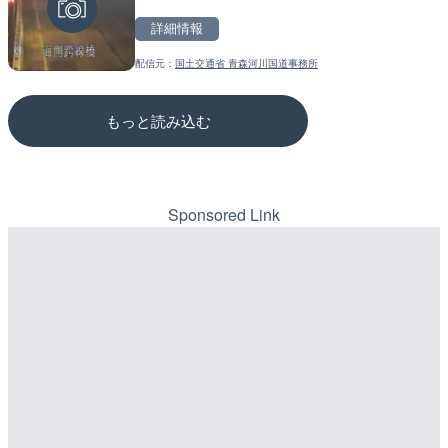
沖永良部島海岸のライブカ
松江自動車道 三次東JCT
町
のライブカメラ|広島県三
詳細情報
詳細情報
詳細情報
配信元：
国土交通省 青森河川国道事務所
配信元：
配信元：
和泊町
国土交通省 三次河川国道事務所
もっと読み込む
Sponsored Link