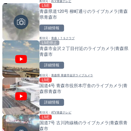
配信元：
ATV青森テレビ
LIVE
青森県道120号 柳町通りのライブカメラ|青森
配信元：
配信元：
YASU海の駅CLUB
国土交通省 北海道開発局
LIVE
LIVE
県青森市
長野県道45号 扇沢・駐車
天塩川 岩尾内ダムのライブ
メラ|長野県大町市
別市
詳細情報
詳細情報
詳細情報
配信元：
青森ＩＴＳクラブ
LIVE停止
青森市金沢２丁目付近のライブカメラ|青森県
配信元：
配信元：
長野県庁
国土交通省 北海道開発局
LIVE終了
LIVE
青森市
東名高速道路・厚木インタ
東京都品川区南大井のライ
ライブカメラ|神奈川県厚
川区
詳細情報
詳細情報
詳細情報
配信元：
青森県 青森市金沢ライブカメラ
LIVE
国道4号 青森市役所本庁舎のライブカメラ|青
配信元：
配信元：
テレビ朝日
東京都品川区南大井ライブカメ
LIVE
LIVE停止
森県青森市
知床峠展望台・国道334号
道の駅さがのせきのライブ
ラ|北海道羅臼町
市
詳細情報
詳細情報
詳細情報
配信元：
ATV青森テレビ
LIVE
国道7号 古川跨線橋のライブカメラ|青森県青
配信元：
配信元：
一般国道334号斜里～ウトロ間
道の駅さがのせきPPカム
LIVE
LIVE
森市