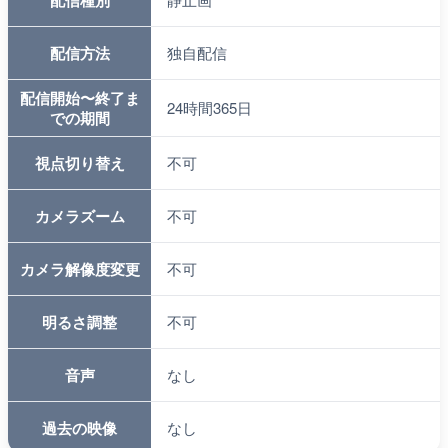
配信種別
配信方法
独自配信
配信開始〜終了ま
24時間365日
での期間
視点切り替え
不可
カメラズーム
不可
カメラ解像度変更
不可
明るさ調整
不可
音声
なし
過去の映像
なし