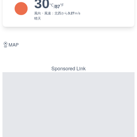
30
°C
°F
/
87
風向・風速：
北西
から
3.27
ｍ/s
晴天
MAP
Sponsored Link