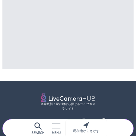
随時更新！現在地から探せるライブカメ
ラサイト
現在地からさがす
サイトTOP
都道府県別
道路
河川
台風情報