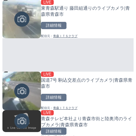
LIVE
LIVE
LIVE
東青森駅通り 藤田組通りのライブカメラ|青
ごろごろ茶屋のライブカメ
産湯川水門付近のライブカ
森県青森市
町
詳細情報
詳細情報
詳細情報
配信元：
青森ＩＴＳクラブ
配信元：
配信元：
天川村役場
日高町役場
LIVE
LIVE
LIVE
国道7号 駒込交差点のライブカメラ|青森県青
国道406号 菅平のライブ
導目木川 花立砂防堰堤下流
森市
福岡県朝倉市
詳細情報
詳細情報
詳細情報
配信元：
青森ＩＴＳクラブ
配信元：
配信元：
長野県庁
福岡県庁県土整備部河川課
LIVE
LIVE
LIVE
青森テレビ本社より青森市街と陸奥湾のライ
手結港(YASU海の駅クラブ
常呂川 鹿ノ子ダムのライブ
ブカメラ|青森県青森市
高知県香南市
戸町
詳細情報
詳細情報
詳細情報