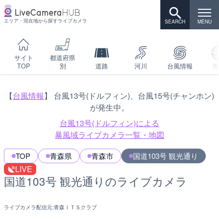
エリア・現在地から探すライブカメラ
サイト
都道府県
TOP
別
道路
河川
台風情報
海
【
台風情報
】 台風13号(ドルフィン)、台風15号(チャンホン)
が発生中。
台風13号(ドルフィン)による
暴風域ライブカメラ一覧・地図
TOP
青森県
青森市
国道103号 観光通り
LIVE
国道103号 観光通りのライブカメラ
ライブカメラ配信元:
青森ＩＴＳクラブ