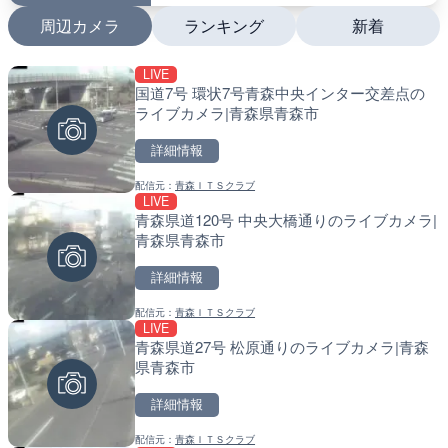
周辺カメラ
ランキング
新着
LIVE
LIVE
LIVE
国道7号 環状7号青森中央インター交差点の
日本全国・緊急地震速報の
南出川水門付近のライブカ
ライブカメラ|青森県青森市
町
詳細情報
詳細情報
詳細情報
配信元：
青森ＩＴＳクラブ
配信元：
配信元：
株式会社ティーファイブプロジ
日高町役場
LIVE
LIVE
LIVE
青森県道120号 中央大橋通りのライブカメラ|
羽田空港第2旅客ターミナ
比井川水門付近から比井崎
青森県青森市
メラ|東京都大田区
ラ|和歌山県日高町
詳細情報
詳細情報
詳細情報
配信元：
青森ＩＴＳクラブ
配信元：
配信元：
日本テレビ
日高町役場
LIVE
LIVE
LIVE
青森県道27号 松原通りのライブカメラ|青森
Impaxビル付近から歌舞
小浦川水門付近から小浦海
県青森市
カメラ|東京都新宿区
メラ|和歌山県日高町
詳細情報
詳細情報
詳細情報
配信元：
青森ＩＴＳクラブ
配信元：
配信元：
歌舞伎町ゴジラ前ライブ
日高町役場