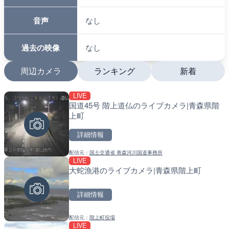
音声
なし
過去の映像
なし
周辺カメラ
ランキング
新着
LIVE
LIVE
LIVE
国道45号 階上道仏のライブカメラ|青森県階
沖永良部島海岸のライブカ
南出川水門付近のライブカ
上町
町
町
詳細情報
詳細情報
詳細情報
配信元：
国土交通省 青森河川国道事務所
配信元：
配信元：
和泊町
日高町役場
LIVE
LIVE
LIVE
大蛇漁港のライブカメラ|青森県階上町
徳之島町亀津のライブカメ
比井川水門付近から比井崎
町
ラ|和歌山県日高町
詳細情報
詳細情報
詳細情報
配信元：
階上町役場
配信元：
配信元：
Tokki Works
日高町役場
LIVE
LIVE停止
LIVE