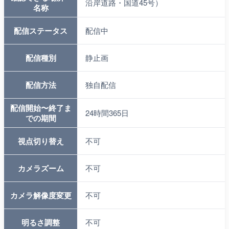
沿岸道路・国道45号）
名称
配信ステータス
配信中
配信種別
静止画
配信方法
独自配信
配信開始〜終了ま
24時間365日
での期間
視点切り替え
不可
カメラズーム
不可
カメラ解像度変更
不可
明るさ調整
不可