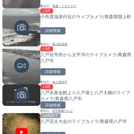
配信元：
青森ＩＴＳクラブ
配信元：
配信元：
日本テレビ
福岡県庁県土整備部河川課
LIVE
LIVE
LIVE
小舟渡漁港付近のライブカメラ|青森県階上町
日本全国・緊急地震速報の
常呂川 鹿ノ子ダムのライブ
戸町
詳細情報
詳細情報
詳細情報
配信元：
階上町役場
配信元：
配信元：
株式会社ティーファイブプロジ
国土交通省 北海道開発局
LIVE
LIVE終了
LIVE
八戸信号所から太平洋のライブカメラ|青森県
東京タワーと竹芝桟橋のラ
天塩川 岩尾内ダムのライブ
八戸市
港区
別市
詳細情報
詳細情報
詳細情報
配信元：
海上保安庁
配信元：
配信元：
ちんあなご
国土交通省 北海道開発局
LIVE
LIVE
LIVE
八戸水産会館より八戸港と八戸大橋のライブ
喜界島の町内ライブカメラ
東京都品川区南大井のライ
カメラ|青森県八戸市
川区
詳細情報
詳細情報
詳細情報
配信元：
ATV青森テレビ
LIVE終了
八戸花火大会のライブカメラ|青森県八戸市
配信元：
配信元：
喜界町
東京都品川区南大井ライブカメ
LIVE
LIVE停止
ごろごろ茶屋のライブカメ
道の駅さがのせきのライブ