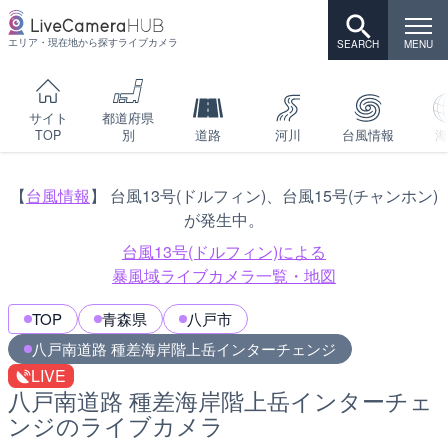
エリア・現在地から探すライブカメラ
サイト
都道府県
TOP
別
道路
河川
台風情報
海
【
台風情報
】 台風13号(ドルフィン)、台風15号(チャンホン)
が発生中。
台風13号(ドルフィン)による
暴風域ライブカメラ一覧・地図
TOP
青森県
八戸市
八戸南道路 種差海岸階上岳インターチェンジ
LIVE
八戸南道路 種差海岸階上岳インターチェ
ンジのライブカメラ