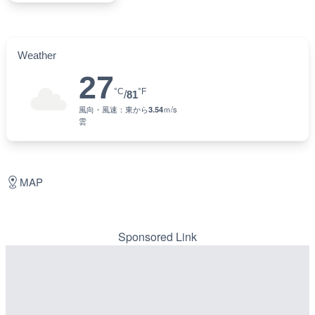
Weather
27
°C
°F
/
81
風向・風速：
東
から
3.54
ｍ/s
雲
MAP
Sponsored Link