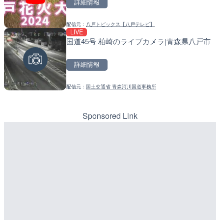
詳細情報
市
詳細情報
詳細情報
配信元：
八戸トピックス【八戸テレビ】
LIVE
国道45号 柏崎のライブカメラ|青森県八戸市
配信元：
配信元：
天川村役場
道の駅さがのせきPPカム
LIVE
LIVE
沖永良部島(知名町内)のラ
松江自動車道 三次東JCT
詳細情報
県知名町
のライブカメラ|広島県三
詳細情報
詳細情報
配信元：
国土交通省 青森河川国道事務所
配信元：
配信元：
知名町
国土交通省 三次河川国道事務所
Sponsored Link