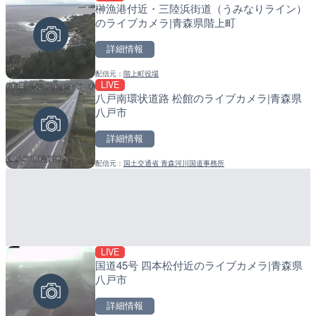
榊漁港付近・三陸浜街道（うみなりライン）
内海海水浴場のライブカメ
小浦川水門付近から小浦海
のライブカメラ|青森県階上町
メラ|和歌山県日高町
詳細情報
詳細情報
詳細情報
配信元：
階上町役場
配信元：
配信元：
南知多町観光協会
日高町役場
LIVE
LIVE
LIVE
八戸南環状道路 松館のライブカメラ|青森県
手結港(YASU海の駅クラブ
産湯川水門付近のライブカ
八戸市
高知県香南市
町
詳細情報
詳細情報
詳細情報
配信元：
国土交通省 青森河川国道事務所
配信元：
配信元：
YASU海の駅CLUB
日高町役場
LIVE
LIVE
LIVE
国道45号 四本松付近のライブカメラ|青森県
羽田空港第2旅客ターミナ
導目木川 花立砂防堰堤下流
八戸市
メラ|東京都大田区
福岡県朝倉市
詳細情報
詳細情報
詳細情報