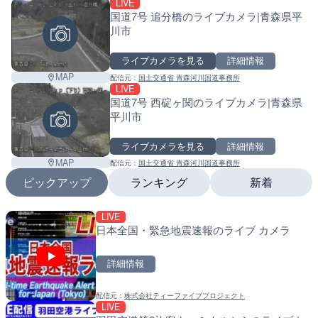
LIVE
国道7号 追分橋のライブカメラ|青森県平
川市
ライブカメラを見る
詳細情報
MAP
配信元：
国土交通省 青森河川国道事務所
LIVE
国道7号 西碇ヶ関のライブカメラ|青森県
平川市
ライブカメラを見る
詳細情報
MAP
配信元：
国土交通省 青森河川国道事務所
ピックアップ
ランキング
新着
LIVE
LIVE
LIVE
日本全国・緊急地震速報のライブ カメラ
国道1号 国府津海岸のライ
南出川水門付近のライブカ
小田原市
町
詳細情報
詳細情報
詳細情報
配信元：
株式会社ティーファイブプロジェクト
配信元：
配信元：
神奈川県庁
日高町役場
LIVE
LIVE
LIVE