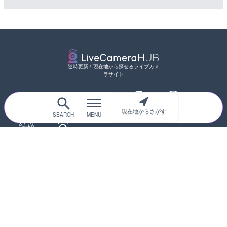
随時更新！現在地から探せるライブカメ
ラサイト
現在地からさがす
サイトTOP
都道府県別
道路
河川
台風情報
海外
カメラ登録