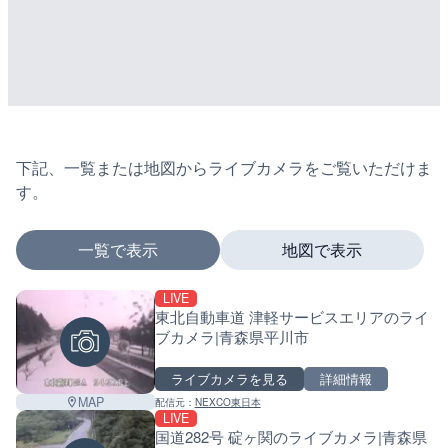
下記、一覧または地図からライブカメラをご覧いただけま
す。
一覧で表示
地図で表示
LIVE
マーカーをタップするとライブカメラの詳細が表示さ
東北自動車道 津軽サービスエリアのライ
ブカメラ|青森県平川市
ライブカメラを見る
詳細情報
+
MAP
配信元：
NEXCO東日本
−
LIVE
国道282号 碇ヶ関のライブカメラ|青森県