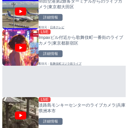
羽田空港第2旅客ターミナルからのライブカ
十勝岳 白金模範牧場のライ
比井川水門付近から比井崎
メラ|東京都大田区
美瑛町
ラ|和歌山県日高町
詳細情報
詳細情報
詳細情報
配信元：
日本テレビ
配信元：
配信元：
気象庁
日高町役場
LIVE
LIVE
LIVE
Impaxビル付近から歌舞伎町一番街のライブ
羽田空港第2旅客ターミナ
小浦川水門付近から小浦海
カメラ|東京都新宿区
メラ|東京都大田区
メラ|和歌山県日高町
詳細情報
詳細情報
詳細情報
配信元：
歌舞伎町ゴジラ前ライブ
配信元：
配信元：
日本テレビ
日高町役場
LIVE
LIVE
日本全国・緊急地震速報の
産湯川水門付近のライブカ
町
詳細情報
詳細情報
LIVE
配信元：
配信元：
株式会社ティーファイブプロジ
日高町役場
淡路島モンキーセンターのライブカメラ|兵庫
県洲本市
詳細情報