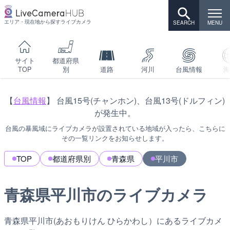
エリア・現在地から探すライブカメラ
サイト
都道府県
TOP
別
道路
河川
台風情報
海
【
台風情報
】 台風15号(チャンホン)、台風13号(ドルフィン)
が発生中。
台風の暴風域にライブカメラが設置されている地域が入ったら、こちらに
その一覧リンクをお知らせします。
TOP
都道府県別
青森県
平川市
青森県平川市のライブカメラ
青森県平川市(あおもりけん ひらかわし）にあるライブカメ