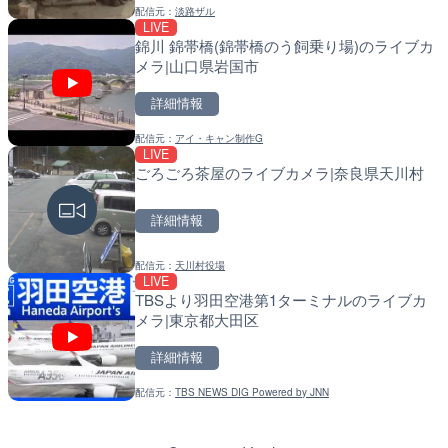
配信元：
淡路ザル
LIVE
LIVE
LIVE
錦川 錦帯橋(錦帯橋のう飼乗り場)のライブカ
ごろごろ茶屋のライブカメ
導目木川 花立砂防堰堤下流
メラ|山口県岩国市
福岡県朝倉市
詳細情報
詳細情報
詳細情報
配信元：
アイ・キャン制作G
配信元：
配信元：
天川村役場
福岡県庁県土整備部河川課
LIVE
LIVE
LIVE
ごろごろ茶屋のライブカメラ|奈良県天川村
手結港(YASU海の駅クラブ
常呂川 鹿ノ子ダムのライブ
高知県香南市
戸町
詳細情報
詳細情報
詳細情報
配信元：
天川村役場
配信元：
配信元：
YASU海の駅CLUB
国土交通省 北海道開発局
LIVE
LIVE停止
LIVE
TBSより羽田空港第1ターミナルのライブカ
内海海水浴場のライブカメ
天塩川 岩尾内ダムのライブ
メラ|東京都大田区
別市
詳細情報
詳細情報
詳細情報
配信元：
TBS NEWS DIG Powered by JNN
配信元：
配信元：
南知多町観光協会
国土交通省 北海道開発局
LIVE
LIVE
Impaxビル付近から歌舞
東京都品川区南大井のライ
カメラ|東京都新宿区
川区