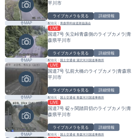
平川市
ライブカメラを見る
詳細情報
MAP
配信元：
青森県幹線道路協議会
LIVE
国道7号 矢立峠青森側のライブカメラ|青
森県平川市
ライブカメラを見る
詳細情報
MAP
配信元：
国土交通省 湯沢河川国道事務所
LIVE
国道7号 弘前大橋のライブカメラ|青森県
平川市
ライブカメラを見る
詳細情報
MAP
配信元：
国土交通省 青森河川国道事務所
LIVE
国道7号 碇ヶ関踏田切のライブカメラ|青
森県平川市
ライブカメラを見る
詳細情報
Leaf
MAP
配信元：
国土交通省 青森河川国道事務所