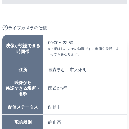
ライブカメラの仕様
00:00〜23:59
映像が視認できる
※
上記はおおよその時間です。季節や天候によ
時間帯
っても異なります。
住所
青森県むつ市大畑町
映像から
確認できる場所・
国道279号
名称
配信ステータス
配信中
配信種別
静止画