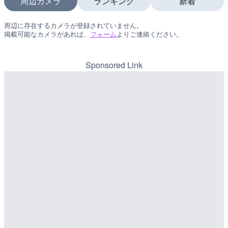
周辺カメラ
ランキング
新着
周辺に存在するカメラが登録されていません。
LIVE
LIVE
掲載可能なカメラがあれば、
フォーム
よりご連絡ください。
日本全国・緊急地震速報の
南出川水門付近のライブカ
町
詳細情報
Sponsored Link
詳細情報
配信元：
配信元：
株式会社ティーファイブプロジ
日高町役場
LIVE
LIVE
羽田空港第2旅客ターミナ
比井川水門付近から比井崎
メラ|東京都大田区
ラ|和歌山県日高町
詳細情報
詳細情報
配信元：
配信元：
日本テレビ
日高町役場
LIVE
LIVE
知床峠展望台・国道334号
小浦川水門付近から小浦海
ラ|北海道羅臼町
メラ|和歌山県日高町
詳細情報
詳細情報
配信元：
配信元：
一般国道334号斜里～ウトロ間
日高町役場
LIVE
LIVE
淡路島モンキーセンターの
産湯川水門付近のライブカ
県洲本市
町
詳細情報
詳細情報