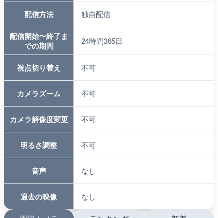
配信方法
独自配信
配信開始〜終了ま
24時間365日
での期間
視点切り替え
不可
カメラズーム
不可
カメラ解像度変更
不可
明るさ調整
不可
音声
なし
過去の映像
なし