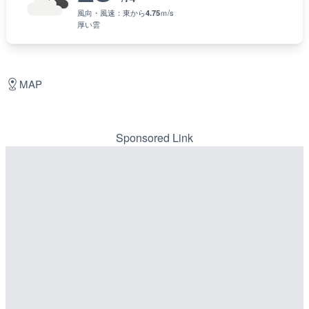
風向・風速：
東
から
4.75
ｍ/s
厚い雲
MAP
Sponsored Link