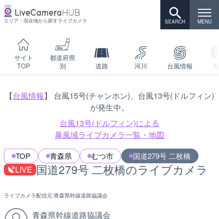
エリア・現在地から探すライブカメラ
サイト
都道府県
TOP
別
道路
河川
台風情報
海
【
台風情報
】 台風15号(チャンホン)、台風13号(ドルフィン)
が発生中。
台風13号(ドルフィン)による
暴風域ライブカメラ一覧・地図
TOP
青森県
むつ市
国道279号 二枚橋
国道279号 二枚橋のライブカメラ
LIVE
ライブカメラ配信元:
青森県幹線道路協議会
青森県幹線道路協議会