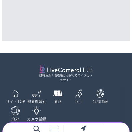
配信元：
配信元：
淡路ザル
日高町役場
LIVE
LIVE
塩屋埼灯台から薄磯海水浴
導目木川 花立砂防堰堤下流
福島県いわき市
福岡県朝倉市
詳細情報
詳細情報
配信元：
配信元：
海上保安庁
福岡県庁県土整備部河川課
LIVE停止
LIVE
日本平から富士山・清水港
常呂川 鹿ノ子ダムのライブ
随時更新！現在地から探せるライブカメ
岡県静岡市
戸町
ラサイト
詳細情報
詳細情報
配信元：
配信元：
SBSnews6
国土交通省 北海道開発局
LIVE
LIVE
知内川 上開田橋のライブカ
天塩川 岩尾内ダムのライブ
サイトTOP
都道府県別
道路
河川
台風情報
市
別市
詳細情報
詳細情報
配信元：
高島市役所 政策部 危機管理局
海外
カメラ登録
LIVE終了
水晶浜海水浴場のライブカ
配信元：
国土交通省 北海道開発局
LIVE