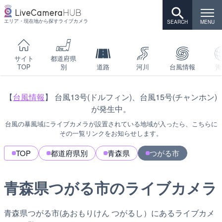
エリア・現在地から探すライブカメラ
サイト
都道府県
TOP
別
道路
河川
台風情報
海
【
台風情報
】 台風13号(ドルフィン)、台風15号(チャンホン)
が発生中。
台風の暴風域にライブカメラが設置されている地域が入ったら、こちらに
その一覧リンクをお知らせします。
TOP
都道府県別
青森県
つがる市
青森県つがる市のライブカメラ
青森県つがる市(あおもりけん つがるし）にあるライブカメ