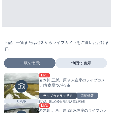
下記、一覧または地図からライブカメラをご覧いただけま
す。
一覧で表示
地図で表示
LIVE
マーカーをタップするとライブカメラの詳細が表示さ
岩木川 五所川原 9.6k左岸のライブカメ
ラ|青森県つがる市
ライブカメラを見る
詳細情報
+
MAP
配信元：
国土交通省 青森河川国道事務所
−
LIVE
岩木川 五所川原 28.0k左岸のライブカメ