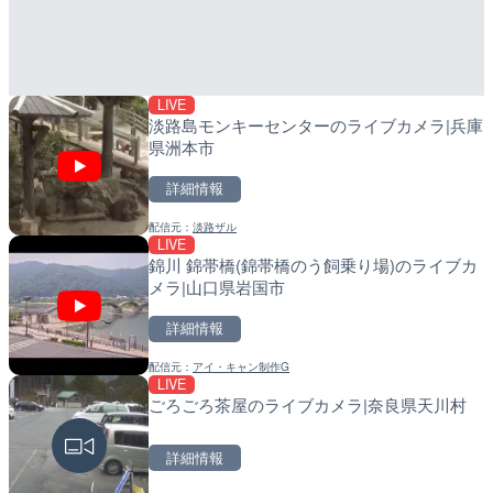
日本全国・緊急地震速報の
産湯川水門付近のライブカ
町
詳細情報
詳細情報
LIVE
配信元：
配信元：
株式会社ティーファイブプロジ
日高町役場
淡路島モンキーセンターのライブカメラ|兵庫
県洲本市
詳細情報
配信元：
淡路ザル
LIVE
LIVE終了
LIVE
錦川 錦帯橋(錦帯橋のう飼乗り場)のライブカ
BRびわこよりびわ湖大花
導目木川 花立砂防堰堤下流
メラ|山口県岩国市
メラ|滋賀県大津市
福岡県朝倉市
詳細情報
詳細情報
詳細情報
配信元：
アイ・キャン制作G
配信元：
配信元：
ボートレースびわこ【公式サブ
福岡県庁県土整備部河川課
LIVE
LIVE
LIVE
ごろごろ茶屋のライブカメラ|奈良県天川村
ごろごろ茶屋のライブカメ
常呂川 鹿ノ子ダムのライブ
戸町
詳細情報
詳細情報
詳細情報