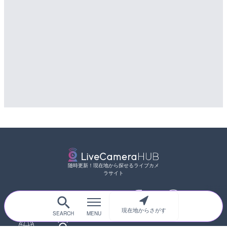
カメラ|東京都新宿区
配信元：
国土交通省 三次河川国道事務所
詳細情報
配信元：
歌舞伎町ゴジラ前ライブ
随時更新！現在地から探せるライブカメ
ラサイト
現在地からさがす
サイトTOP
都道府県別
道路
河川
台風情報