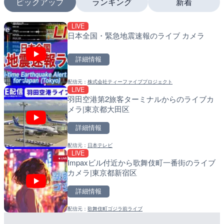
ピックアップ
ランキング
新着
LIVE
LIVE
LIVE
日本全国・緊急地震速報のライブ カメラ
国道1号 国府津海岸のライ
南出川水門付近のライブカ
小田原市
町
詳細情報
詳細情報
詳細情報
配信元：
株式会社ティーファイブプロジェクト
配信元：
配信元：
神奈川県庁
日高町役場
LIVE
LIVE
LIVE
羽田空港第2旅客ターミナルからのライブカ
十勝岳 白金模範牧場のライ
比井川水門付近から比井崎
メラ|東京都大田区
美瑛町
ラ|和歌山県日高町
詳細情報
詳細情報
詳細情報
配信元：
日本テレビ
配信元：
配信元：
気象庁
日高町役場
LIVE
LIVE
LIVE
Impaxビル付近から歌舞伎町一番街のライブ
羽田空港第2旅客ターミナ
小浦川水門付近から小浦海
カメラ|東京都新宿区
メラ|東京都大田区
メラ|和歌山県日高町
詳細情報
詳細情報
詳細情報
配信元：
歌舞伎町ゴジラ前ライブ
配信元：
配信元：
日本テレビ
日高町役場
LIVE
LIVE