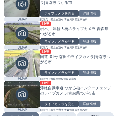
ラ|青森県つがる市
ライブカメラを見る
詳細情報
MAP
配信元：
国土交通省 青森河川国道事務所
LIVE
岩木川 津軽大橋のライブカメラ|青森県
つがる市
ライブカメラを見る
詳細情報
MAP
配信元：
国土交通省 青森河川国道事務所
LIVE
国道101号 森田のライブカメラ|青森県つ
がる市
ライブカメラを見る
詳細情報
MAP
配信元：
青森県幹線道路協議会
LIVE
津軽自動車道 つがる柏インターチェンジ
のライブカメラ|青森県つがる市
ライブカメラを見る
詳細情報
Leaf
MAP
配信元：
国土交通省 青森河川国道事務所