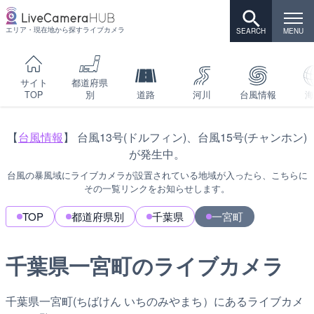
エリア・現在地から探すライブカメラ
サイト
都道府県
TOP
別
道路
河川
台風情報
海
【
台風情報
】 台風13号(ドルフィン)、台風15号(チャンホン)
が発生中。
台風の暴風域にライブカメラが設置されている地域が入ったら、こちらに
その一覧リンクをお知らせします。
TOP
都道府県別
千葉県
一宮町
千葉県一宮町のライブカメラ
千葉県一宮町(ちばけん いちのみやまち）にあるライブカメ