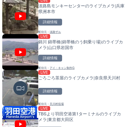
LIVE
配信元：
配信元：
天川村役場
日高町役場
淡路島モンキーセンターのライブカメラ|兵庫
県洲本市
詳細情報
配信元：
淡路ザル
LIVE
LIVE
LIVE
錦川 錦帯橋(錦帯橋のう飼乗り場)のライブカ
黒潮本陣から太平洋・久礼
導目木川 花立砂防堰堤下流
メラ|山口県岩国市
高知県中土佐町
福岡県朝倉市
詳細情報
詳細情報
詳細情報
配信元：
アイ・キャン制作G
配信元：
配信元：
鰹乃國の湯宿 黒潮本陣
福岡県庁県土整備部河川課
LIVE
LIVE停止
LIVE
ごろごろ茶屋のライブカメラ|奈良県天川村
内海海水浴場のライブカメ
常呂川 鹿ノ子ダムのライブ
戸町
詳細情報
詳細情報
詳細情報
配信元：
天川村役場
配信元：
配信元：
南知多町観光協会
国土交通省 北海道開発局
LIVE
LIVE
LIVE
TBSより羽田空港第1ターミナルのライブカ
手結港(YASU海の駅クラブ
天塩川 岩尾内ダムのライブ
メラ|東京都大田区
高知県香南市
別市