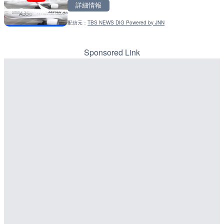
詳細情報
詳細情報
詳細情報
配信元：
TBS NEWS DIG Powered by JNN
配信元：
配信元：
YASU海の駅CLUB
国土交通省 北海道開発局
LIVE
LIVE
Impaxビル付近から歌舞
東京都品川区南大井のライ
カメラ|東京都新宿区
川区
Sponsored Link
詳細情報
詳細情報
配信元：
配信元：
歌舞伎町ゴジラ前ライブ
東京都品川区南大井ライブカメ
LIVE
LIVE停止
原爆ドームのライブカメラ
道の駅さがのせきのライブ
市
詳細情報
詳細情報
配信元：
株式会社ミックス
LIVE
配信元：
道の駅さがのせきPPカム
知内川 上開田橋のライブカ
LIVE
市
松江自動車道 三次東JCT
のライブカメラ|広島県三
詳細情報
詳細情報
配信元：
高島市役所 政策部 危機管理局
配信元：
国土交通省 三次河川国道事務所