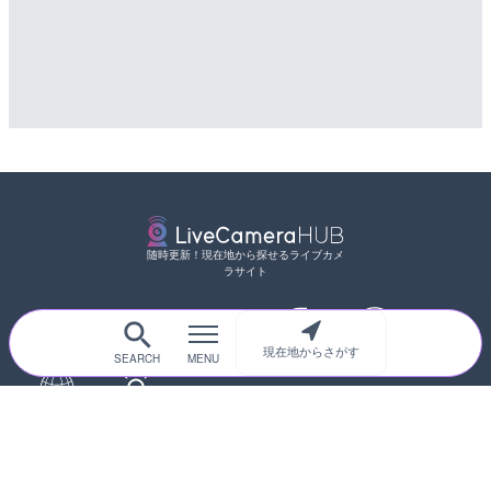
随時更新！現在地から探せるライブカメ
ラサイト
現在地からさがす
サイトTOP
都道府県別
道路
河川
台風情報
海外
カメラ登録