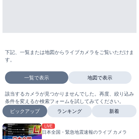
下記、一覧または地図からライブカメラをご覧いただけま
す。
一覧で表示
地図で表示
該当するカメラが見つかりませんでした。再度、絞り込み
条件を変えるか検索フォームを試してみてください。
ピックアップ
ランキング
新着
LIVE
LIVE
LIVE
日本全国・緊急地震速報のライブ カメラ
国道1号 国府津海岸のライ
南出川水門付近のライブカ
小田原市
町