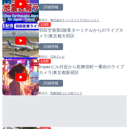
詳細情報
詳細情報
詳細情報
配信元：
株式会社ティーファイブプロジェクト
配信元：
配信元：
神奈川県庁
日高町役場
LIVE
LIVE
LIVE
羽田空港第2旅客ターミナルからのライブカ
羽田空港第2旅客ターミナ
比井川水門付近から比井崎
メラ|東京都大田区
メラ|東京都大田区
ラ|和歌山県日高町
詳細情報
詳細情報
詳細情報
配信元：
日本テレビ
配信元：
配信元：
日本テレビ
日高町役場
LIVE
LIVE
LIVE
Impaxビル付近から歌舞伎町一番街のライブ
日本全国・緊急地震速報の
小浦川水門付近から小浦海
カメラ|東京都新宿区
メラ|和歌山県日高町
詳細情報
詳細情報
詳細情報
配信元：
歌舞伎町ゴジラ前ライブ
配信元：
配信元：
株式会社ティーファイブプロジ
日高町役場
LIVE
LIVE
ごろごろ茶屋のライブカメ
産湯川水門付近のライブカ
町
詳細情報
詳細情報