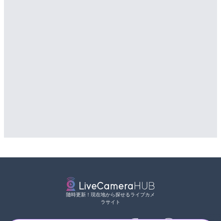
松江自動車道 三次東JCT
配信元：
天川村役場
LIVE
のライブカメラ|広島県三
Impaxビル付近から歌舞
詳細情報
カメラ|東京都新宿区
配信元：
国土交通省 三次河川国道事務所
詳細情報
配信元：
歌舞伎町ゴジラ前ライブ
随時更新！現在地から探せるライブカメ
ラサイト