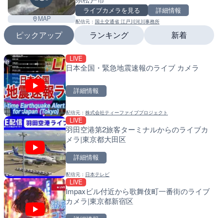
ライブカメラを見る
詳細情報
MAP
配信元：
国土交通省 江戸川河川事務所
ピックアップ
ランキング
新着
LIVE
LIVE
LIVE
日本全国・緊急地震速報のライブ カメラ
沖永良部島海岸のライブカ
南出川水門付近のライブカ
町
町
詳細情報
詳細情報
詳細情報
配信元：
株式会社ティーファイブプロジェクト
配信元：
配信元：
和泊町
日高町役場
LIVE
LIVE
LIVE
羽田空港第2旅客ターミナルからのライブカ
徳之島町亀津のライブカメ
比井川水門付近から比井崎
メラ|東京都大田区
町
ラ|和歌山県日高町
詳細情報
詳細情報
詳細情報
配信元：
日本テレビ
配信元：
配信元：
Tokki Works
日高町役場
LIVE
LIVE停止
LIVE
Impaxビル付近から歌舞伎町一番街のライブ
内海海水浴場のライブカメ
小浦川水門付近から小浦海
カメラ|東京都新宿区
メラ|和歌山県日高町
Leaf
詳細情報