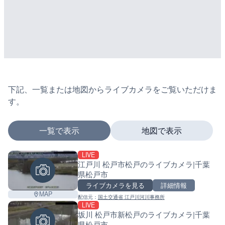
下記、一覧または地図からライブカメラをご覧いただけま
す。
一覧で表示
地図で表示
LIVE
マーカーをタップするとライブカメラの詳細が表示さ
江戸川 松戸市松戸のライブカメラ|千葉
県松戸市
ライブカメラを見る
詳細情報
MAP
配信元：
国土交通省 江戸川河川事務所
+
LIVE
坂川 松戸市新松戸のライブカメラ|千葉
−
県松戸市