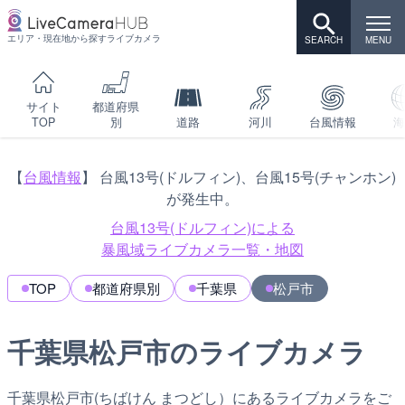
エリア・現在地から探すライブカメラ
サイト
都道府県
TOP
別
道路
河川
台風情報
海
【
台風情報
】 台風13号(ドルフィン)、台風15号(チャンホン)
が発生中。
台風13号(ドルフィン)による
暴風域ライブカメラ一覧・地図
TOP
都道府県別
千葉県
松戸市
千葉県松戸市のライブカメラ
千葉県松戸市(ちばけん まつどし）にあるライブカメラをご