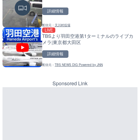
高知県香南市
戸町
詳細情報
詳細情報
詳細情報
配信元：
天川村役場
配信元：
配信元：
YASU海の駅CLUB
国土交通省 北海道開発局
LIVE
LIVE
LIVE
TBSより羽田空港第1ターミナルのライブカ
RBCより那覇空港のライブ
天塩川 岩尾内ダムのライブ
メラ|東京都大田区
覇市
別市
詳細情報
詳細情報
詳細情報
配信元：
TBS NEWS DIG Powered by JNN
配信元：
配信元：
【琉球放送】RBC NEWS
国土交通省 北海道開発局
LIVE
LIVE
沖永良部島(知名町内)のラ
東京都品川区南大井のライ
県知名町
川区
Sponsored Link
詳細情報
詳細情報
配信元：
配信元：
知名町
東京都品川区南大井ライブカメ
LIVE
LIVE停止
ごろごろ茶屋のライブカメ
道の駅さがのせきのライブ
市
詳細情報
詳細情報
配信元：
道の駅さがのせきPPカム
LIVE