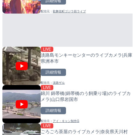
詳細情報
詳細情報
配信元：
歌舞伎町ゴジラ前ライブ
配信元：
配信元：
南知多町観光協会
日高町役場
LIVE
LIVE
羽田空港第2旅客ターミナ
産湯川水門付近のライブカ
メラ|東京都大田区
町
詳細情報
詳細情報
LIVE
配信元：
配信元：
日本テレビ
日高町役場
淡路島モンキーセンターのライブカメラ|兵庫
県洲本市
詳細情報
配信元：
淡路ザル
LIVE
LIVE
LIVE
錦川 錦帯橋(錦帯橋のう飼乗り場)のライブカ
日本全国・緊急地震速報の
導目木川 花立砂防堰堤下流
メラ|山口県岩国市
福岡県朝倉市
詳細情報
詳細情報
詳細情報
配信元：
アイ・キャン制作G
配信元：
配信元：
株式会社ティーファイブプロジ
福岡県庁県土整備部河川課
LIVE
LIVE
LIVE
ごろごろ茶屋のライブカメラ|奈良県天川村
手結港(YASU海の駅クラブ
常呂川 鹿ノ子ダムのライブ