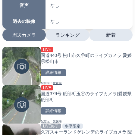
音声
なし
過去の映像
なし
周辺カメラ
ランキング
新着
LIVE
LIVE
LIVE
国道440号 松山市久谷町のライブカメラ|愛媛
日本全国・緊急地震速報の
南出川水門付近のライブカ
県松山市
町
詳細情報
詳細情報
詳細情報
配信元：
愛媛県
配信元：
配信元：
株式会社ティーファイブプロジ
日高町役場
LIVE
LIVE
LIVE
国道379号 砥部町玉谷のライブカメラ|愛媛県
知床峠展望台・国道334号
比井川水門付近から比井崎
砥部町
ラ|北海道羅臼町
ラ|和歌山県日高町
詳細情報
詳細情報
詳細情報
配信元：
愛媛県
配信元：
配信元：
一般国道334号斜里～ウトロ間
日高町役場
LIVE終了
冬季限定
LIVE
LIVE
久万スキーランドゲレンデのライブカメラ|愛
坪野川 坪野橋のライブカメ
小浦川水門付近から小浦海