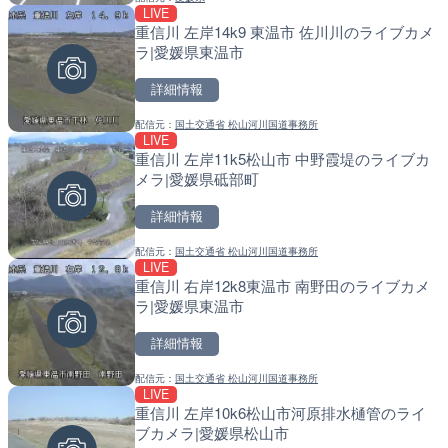
LIVE
LIVE停止
LIVE
重信川 左岸14k9 東温市 佐川川のライブカメ
日本平から富士山・清水港
常呂川 鹿ノ子ダムのライブ
ラ|愛媛県東温市
岡県静岡市
戸町
詳細情報
詳細情報
詳細情報
配信元：
国土交通省 松山河川国道事務所
配信元：
配信元：
SBSnews6
国土交通省 北海道開発局
LIVE
LIVE
LIVE
重信川 左岸11k5松山市 中野霞堤のライブカ
手結港(YASU海の駅クラブ
天塩川 岩尾内ダムのライブ
メラ|愛媛県砥部町
高知県香南市
別市
詳細情報
詳細情報
詳細情報
配信元：
国土交通省 松山河川国道事務所
配信元：
配信元：
YASU海の駅CLUB
国土交通省 北海道開発局
LIVE
LIVE
LIVE
重信川 右岸12k8東温市 南野田のライブカメ
摩周湖のライブカメラ|北
東京都品川区南大井のライ
ラ|愛媛県東温市
川区
詳細情報
詳細情報
詳細情報
配信元：
国土交通省 松山河川国道事務所
配信元：
配信元：
環境省自然環境局生物多様性セ
東京都品川区南大井ライブカメ
LIVE
LIVE
LIVE停止
重信川 左岸10k6松山市河原排水樋管のライ
多摩川 日野橋水位観測所の
道の駅さがのせきのライブ
ブカメラ|愛媛県松山市
京都立川市
市