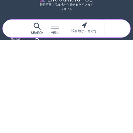
随時更新！現在地から探せるライブカメ
ラサイト
現在地からさがす
サイトTOP
都道府県別
道路
河川
台風情報
海外
カメラ登録
初めての方へ
運営者情報
プライバシーポリシー
© 2017-2026
ライブカメラHUB
Icons made from
svg icons
is licensed by CC BY 4.0