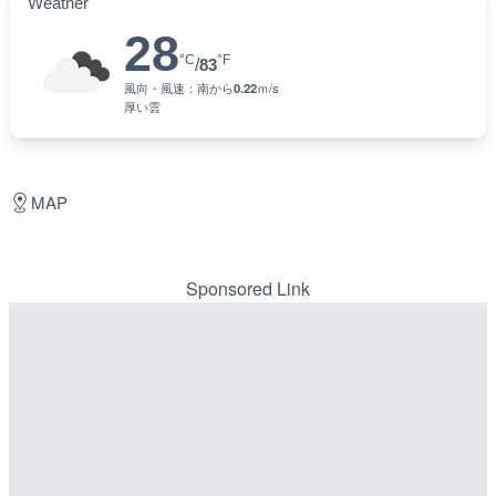
Weather
28
°C
°F
/
83
風向・風速：
南
から
0.22
ｍ/s
厚い雲
MAP
Sponsored Link