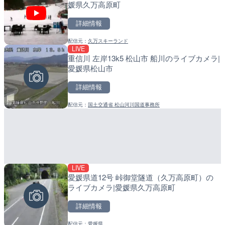
媛県久万高原町
メラ|和歌山県日高町
詳細情報
詳細情報
詳細情報
配信元：
久万スキーランド
配信元：
配信元：
富山県庁
日高町役場
LIVE
LIVE
LIVE
重信川 左岸13k5 松山市 船川のライブカメラ|
羽田空港第2旅客ターミナ
産湯川水門付近のライブカ
愛媛県松山市
メラ|東京都大田区
町
詳細情報
詳細情報
詳細情報
配信元：
国土交通省 松山河川国道事務所
配信元：
配信元：
日本テレビ
日高町役場
LIVE
LIVE
LIVE
愛媛県道12号 峠御堂隧道（久万高原町）の
ルナコーストより銭函海水
導目木川 花立砂防堰堤下流
ライブカメラ|愛媛県久万高原町
ラ|北海道小樽市
福岡県朝倉市
詳細情報
詳細情報
詳細情報
配信元：
愛媛県
配信元：
配信元：
ホテルルナコースト
福岡県庁県土整備部河川課