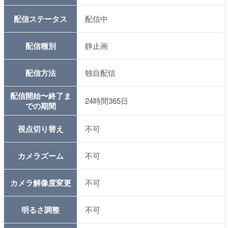
配信ステータス
配信中
配信種別
静止画
配信方法
独自配信
配信開始〜終了ま
24時間365日
での期間
視点切り替え
不可
カメラズーム
不可
カメラ解像度変更
不可
明るさ調整
不可