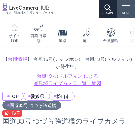
エリア・現在地から探すライブカメラ
サイト
都道府県
TOP
別
道路
河川
台風情報
海
【
台風情報
】 台風15号(チャンホン)、台風13号(ドルフィン)
が発生中。
台風13号(ドルフィン)による
暴風域ライブカメラ一覧・地図
TOP
愛媛県
松山市
国道33号 つづら跨道橋
LIVE
国道33号 つづら跨道橋のライブカメラ