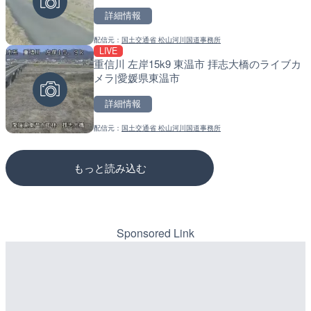
詳細情報
詳細情報
詳細情報
配信元：
国土交通省 松山河川国道事務所
配信元：
配信元：
国土交通省 京浜河川事務所
道の駅さがのせきPPカム
LIVE
LIVE
LIVE
重信川 左岸15k9 東温市 拝志大橋のライブカ
淡路島モンキーセンターの
松江自動車道 三次東JCT
メラ|愛媛県東温市
県洲本市
のライブカメラ|広島県三
詳細情報
詳細情報
詳細情報
配信元：
国土交通省 松山河川国道事務所
配信元：
配信元：
淡路ザル
国土交通省 三次河川国道事務所
もっと読み込む
Sponsored Link