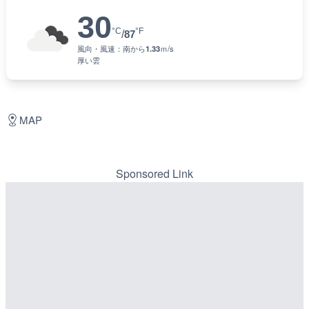
30
°C
°F
/
87
風向・風速：
南
から
1.33
ｍ/s
厚い雲
MAP
Sponsored Link