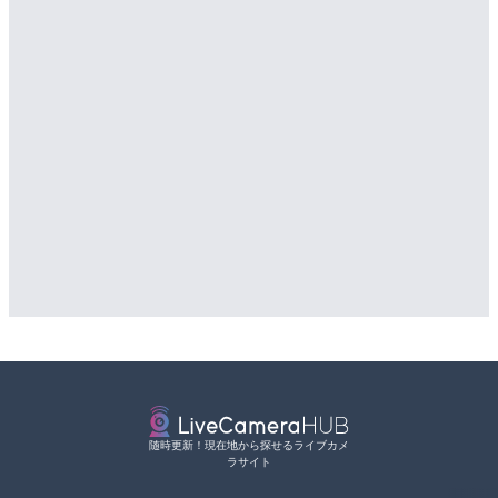
LIVE終了
LIVE
水晶浜海水浴場のライブカ
産湯川水門付近のライブカ
町
詳細情報
詳細情報
配信元：
美浜町
配信元：
日高町役場
LIVE
Impaxビル付近から歌舞
LIVE
カメラ|東京都新宿区
導目木川 花立砂防堰堤下流
福岡県朝倉市
詳細情報
詳細情報
配信元：
歌舞伎町ゴジラ前ライブ
LIVE
配信元：
福岡県庁県土整備部河川課
淡路島モンキーセンターの
LIVE
県洲本市
常呂川 鹿ノ子ダムのライブ
戸町
詳細情報
詳細情報
配信元：
淡路ザル
LIVE
配信元：
国土交通省 北海道開発局
ごろごろ茶屋のライブカメ
随時更新！現在地から探せるライブカメ
LIVE
ラサイト
天塩川 岩尾内ダムのライブ
詳細情報
別市
配信元：
天川村役場