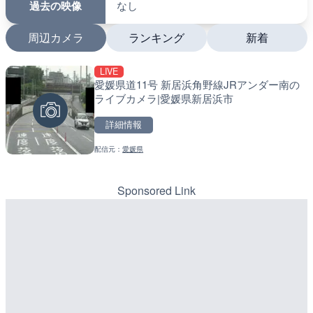
過去の映像
なし
周辺カメラ
ランキング
新着
LIVE
LIVE
LIVE
愛媛県道11号 新居浜角野線JRアンダー南の
日本全国・緊急地震速報の
南出川水門付近のライブカ
ライブカメラ|愛媛県新居浜市
町
詳細情報
詳細情報
詳細情報
配信元：
愛媛県
配信元：
配信元：
株式会社ティーファイブプロジ
日高町役場
LIVE
LIVE
羽田空港第2旅客ターミナ
比井川水門付近から比井崎
メラ|東京都大田区
ラ|和歌山県日高町
Sponsored Link
詳細情報
詳細情報
配信元：
配信元：
日本テレビ
日高町役場
LIVE
LIVE
知床峠展望台・国道334号
小浦川水門付近から小浦海
ラ|北海道羅臼町
メラ|和歌山県日高町
詳細情報
詳細情報
配信元：
配信元：
一般国道334号斜里～ウトロ間
日高町役場