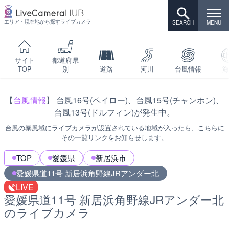
エリア・現在地から探すライブカメラ
サイト
都道府県
TOP
別
道路
河川
台風情報
海
【
台風情報
】 台風16号(ペイロー)、台風15号(チャンホン)、
台風13号(ドルフィン)が発生中。
台風の暴風域にライブカメラが設置されている地域が入ったら、こちらに
その一覧リンクをお知らせします。
TOP
愛媛県
新居浜市
愛媛県道11号 新居浜角野線JRアンダー北
LIVE
愛媛県道11号 新居浜角野線JRアンダー北
のライブカメラ