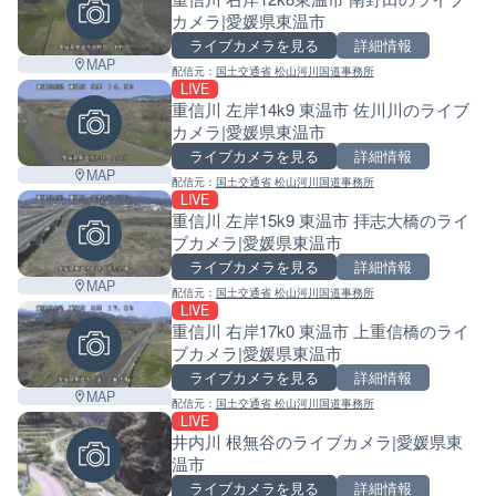
カメラ|愛媛県東温市
ライブカメラを見る
詳細情報
MAP
配信元：
国土交通省 松山河川国道事務所
LIVE
重信川 左岸14k9 東温市 佐川川のライブ
カメラ|愛媛県東温市
ライブカメラを見る
詳細情報
MAP
配信元：
国土交通省 松山河川国道事務所
LIVE
重信川 左岸15k9 東温市 拝志大橋のライ
ブカメラ|愛媛県東温市
ライブカメラを見る
詳細情報
MAP
配信元：
国土交通省 松山河川国道事務所
LIVE
重信川 右岸17k0 東温市 上重信橋のライ
ブカメラ|愛媛県東温市
ライブカメラを見る
詳細情報
MAP
配信元：
国土交通省 松山河川国道事務所
LIVE
井内川 根無谷のライブカメラ|愛媛県東
温市
Leaf
ライブカメラを見る
詳細情報