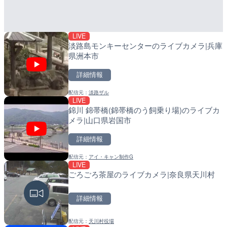
詳細情報
詳細情報
LIVE
配信元：
配信元：
株式会社ティーファイブプロジ
日高町役場
淡路島モンキーセンターのライブカメラ|兵庫
県洲本市
詳細情報
配信元：
淡路ザル
LIVE
LIVE停止
LIVE
錦川 錦帯橋(錦帯橋のう飼乗り場)のライブカ
内海海水浴場のライブカメ
導目木川 花立砂防堰堤下流
メラ|山口県岩国市
福岡県朝倉市
詳細情報
詳細情報
詳細情報
配信元：
アイ・キャン制作G
配信元：
配信元：
南知多町観光協会
福岡県庁県土整備部河川課
LIVE
LIVE
LIVE
ごろごろ茶屋のライブカメラ|奈良県天川村
手結港(YASU海の駅クラブ
常呂川 鹿ノ子ダムのライブ
高知県香南市
戸町
詳細情報
詳細情報
詳細情報
配信元：
天川村役場
配信元：
配信元：
YASU海の駅CLUB
国土交通省 北海道開発局