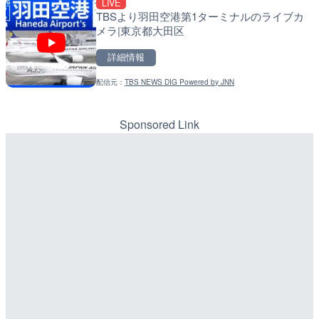
LIVE
LIVE
LIVE
TBSより羽田空港第1ターミナルのライブカ
RBCより那覇空港のライブ
天塩川 岩尾内ダムのライブ
メラ|東京都大田区
覇市
別市
詳細情報
詳細情報
詳細情報
配信元：
TBS NEWS DIG Powered by JNN
配信元：
配信元：
【琉球放送】RBC NEWS
国土交通省 北海道開発局
LIVE
LIVE
Impaxビル付近から歌舞
東京都品川区南大井のライ
カメラ|東京都新宿区
川区
Sponsored Link
詳細情報
詳細情報
配信元：
配信元：
歌舞伎町ゴジラ前ライブ
東京都品川区南大井ライブカメ
LIVE
LIVE停止
知内川 上開田橋のライブカ
道の駅さがのせきのライブ
市
市
詳細情報
詳細情報
配信元：
配信元：
高島市役所 政策部 危機管理局
道の駅さがのせきPPカム
LIVE終了
LIVE
榛名湖ロマンス亭のライブ
松江自動車道 三次東JCT
市
のライブカメラ|広島県三
詳細情報
詳細情報
配信元：
配信元：
榛名湖ロマンス亭
国土交通省 三次河川国道事務所