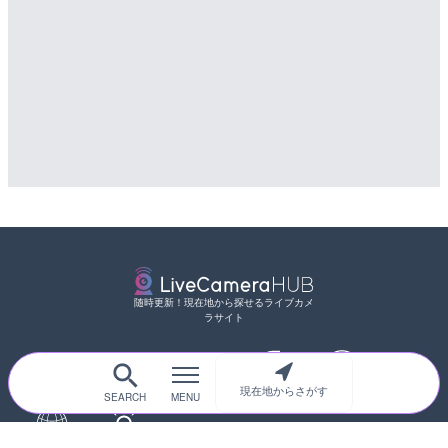
随時更新！現在地から探せるライブカメ
ラサイト
現在地からさがす
サイトTOP
都道府県別
道路
河川
台風情報