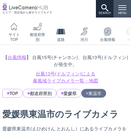
エリア・現在地から探すライブカメラ
サイト
都道府県
TOP
別
道路
河川
台風情報
海
【
台風情報
】 台風15号(チャンホン)、台風13号(ドルフィン)
が発生中。
台風13号(ドルフィン)による
暴風域ライブカメラ一覧・地図
TOP
都道府県別
愛媛県
東温市
愛媛県東温市のライブカメラ
愛媛県東温市(えひめけん とおんし）にあるライブカメラを