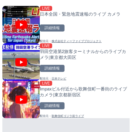
LIVE
LIVE
LIVE
日本全国・緊急地震速報のライブ カメラ
沖永良部島海岸のライブカ
南出川水門付近のライブカ
町
町
詳細情報
詳細情報
詳細情報
配信元：
株式会社ティーファイブプロジェクト
配信元：
配信元：
和泊町
日高町役場
LIVE
LIVE
LIVE
羽田空港第2旅客ターミナルからのライブカ
徳之島町亀津のライブカメ
比井川水門付近から比井崎
メラ|東京都大田区
町
ラ|和歌山県日高町
詳細情報
詳細情報
詳細情報
配信元：
日本テレビ
配信元：
配信元：
Tokki Works
日高町役場
LIVE
LIVE
LIVE
Impaxビル付近から歌舞伎町一番街のライブ
羽田空港第2旅客ターミナ
小浦川水門付近から小浦海
カメラ|東京都新宿区
メラ|東京都大田区
メラ|和歌山県日高町
詳細情報
詳細情報
詳細情報
配信元：
歌舞伎町ゴジラ前ライブ
配信元：
配信元：
日本テレビ
日高町役場
LIVE
LIVE
日本全国・緊急地震速報の
産湯川水門付近のライブカ
町