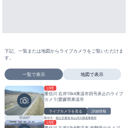
下記、一覧または地図からライブカメラをご覧いただけま
す。
一覧で表示
地図で表示
LIVE
マーカーをタップするとライブカメラの詳細が表示さ
重信川 右岸15k4東温市四号床止のライブ
カメラ|愛媛県東温市
ライブカメラを見る
詳細情報
+
MAP
配信元：
国土交通省 松山河川国道事務所
−
LIVE
重信川 右岸12k8東温市 南野田のライブ