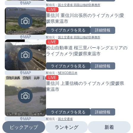
MAP
配信元：
国土交通省 四国山地砂防事務所
LIVE
重信川 重信川出張所のライブカメラ|愛
媛県東温市
ライブカメラを見る
詳細情報
MAP
配信元：
国土交通省 四国山地砂防事務所
LIVE
松山自動車道 桜三里パーキングエリアの
ライブカメラ|愛媛県東温市
ライブカメラを見る
詳細情報
MAP
配信元：
NEXCO西日本
LIVE
重信川 上重信橋のライブカメラ|愛媛県
東温市
ライブカメラを見る
詳細情報
MAP
配信元：
国土交通省
ピックアップ
ランキング
新着