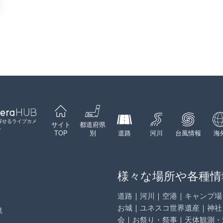
探せるライブカメ
サイト
都道府県
ト
TOP
別
道路
河川
台風情報
海
様々な場所や各種情
道路
｜
河川
｜
空港
｜
キャンプ場
お城
｜
ユネスコ世界遺産
｜
神社
県
会
｜
お祭り・祭事
｜
天体観測・