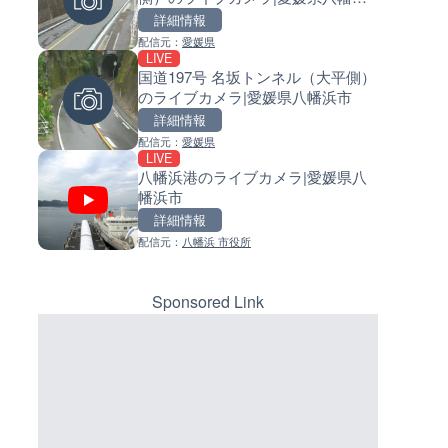
市
詳細情報
詳細情報
詳細情報
配信元：
愛媛県
配信元：
配信元：
気象庁
日高町役場
LIVE
LIVE
LIVE
国道197号 名坂トンネル（大平側）
羽田空港第2旅客ターミナルか
小浦川水門付近から小浦海水
のライブカメラ|愛媛県八幡浜市
ライブカメラ|東京都大田区
ライブカメラ|和歌山県日高町
詳細情報
詳細情報
詳細情報
配信元：
愛媛県
配信元：
配信元：
日本テレビ
日高町役場
LIVE
LIVE
LIVE
八幡浜港のライブカメラ|愛媛県八
日本全国・緊急地震速報のラ
産湯川水門付近のライブカメラ
幡浜市
カメラ
歌山県日高町
詳細情報
詳細情報
詳細情報
配信元：
八幡浜 市役所
配信元：
配信元：
株式会社ティーファイブプロジ
日高町役場
Sponsored Link
LIVE
LIVE
ごろごろ茶屋のライブカメラ|
導目木川 花立砂防堰堤下流の
県天川村
ブカメラ|福岡県朝倉市
詳細情報
詳細情報
配信元：
配信元：
天川村役場
福岡県庁県土整備部河川課