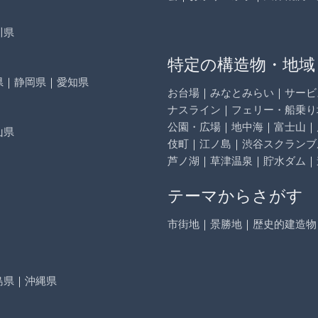
川県
特定の構造物・地域
県
｜
静岡県
｜
愛知県
お台場
｜
みなとみらい
｜
サービ
ナスライン
｜
フェリー・船乗り
公園・広場
｜
地中海
｜
富士山
｜
山県
伎町
｜
江ノ島
｜
渋谷スクランブ
芦ノ湖
｜
草津温泉
｜
貯水ダム
｜
テーマからさがす
市街地
｜
景勝地
｜
歴史的建造物
島県
｜
沖縄県