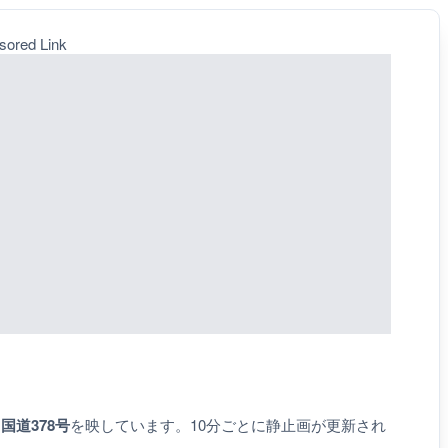
sored Link
、
国道378号
を映しています。10分ごとに静止画が更新され