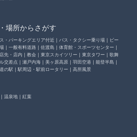
・場所からさがす
ス・パーキングエリア付近
｜
バス・タクシー乗り場
｜
ビー
場
｜
一般有料道路
｜
佐渡島
｜
体育館・スポーツセンター
｜
店先・店内
｜
教会
｜
東京スカイツリー
｜
東京タワー
｜
歌舞
ル交差点
｜
瀬戸内海
｜
美ヶ原高原
｜
羽田空港
｜
能登半島
｜
道の駅
｜
駅周辺・駅前ロータリー
｜
高所風景
｜
温泉地
｜
紅葉