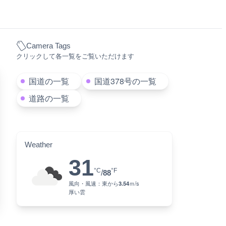
Camera Tags
クリックして各一覧をご覧いただけます
国道の一覧
国道378号の一覧
道路の一覧
Weather
31
°C
°F
/
88
風向・風速：
東
から
3.54
ｍ/s
厚い雲