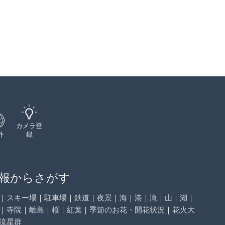
カメラ登
外
録
報からさがす
｜
スキー場
｜
駐車場
｜
鉄道
｜
夜景
｜
海
｜
港
｜
滝
｜
山
｜
湖
｜
｜
寺院
｜
離島
｜
桜
｜
紅葉
｜
季節のお花・開花状況
｜
花火大
流星群