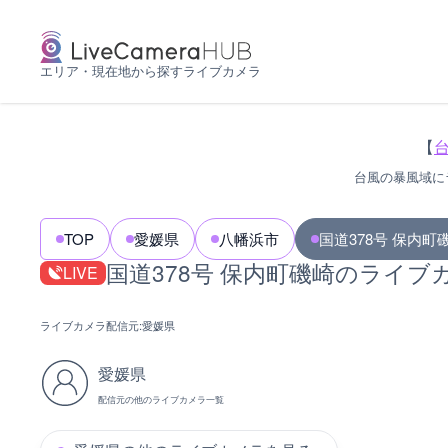
エリア・現在地から探すライブカメラ
【
台風の暴風域に
TOP
愛媛県
八幡浜市
国道378号 保内町
国道378号 保内町磯崎のライブ
LIVE
ライブカメラ配信元:
愛媛県
愛媛県
配信元の他のライブカメラ一覧