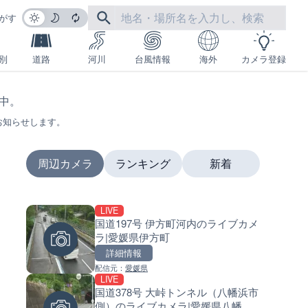
がす
別
道路
河川
台風情報
海外
カメラ登録
生中。
お知らせします。
周辺カメラ
ランキング
新着
LIVE
LIVE
LIVE
国道197号 伊方町河内のライブカメ
国道1号 国府津海岸のライブ
南出川水門付近のライブカメラ
ラ|愛媛県伊方町
ラ|神奈川県小田原市
歌山県日高町
詳細情報
詳細情報
詳細情報
配信元：
愛媛県
配信元：
配信元：
神奈川県庁
日高町役場
LIVE
LIVE
LIVE
国道378号 大峠トンネル（八幡浜市
十勝岳 白金模範牧場のライブ
比井川水門付近から比井崎海
側）のライブカメラ|愛媛県八幡浜
ラ|北海道美瑛町
イブカメラ|和歌山県日高町