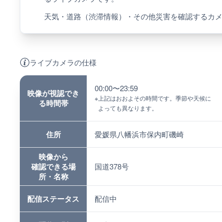
天気・道路（渋滞情報）・その他災害を確認するカ
ライブカメラの仕様
00:00〜23:59
映像が視認でき
※
上記はおおよその時間です。季節や天候に
る時間帯
よっても異なります。
住所
愛媛県八幡浜市保内町磯崎
映像から
確認できる場
国道378号
所・名称
配信ステータス
配信中