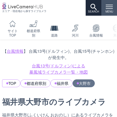
エリア・現在地から探すライブカメラ
サイト
都道府県
TOP
別
道路
河川
台風情報
海
【
台風情報
】 台風13号(ドルフィン)、台風15号(チャンホン)
が発生中。
台風13号(ドルフィン)による
暴風域ライブカメラ一覧・地図
TOP
都道府県別
福井県
大野市
福井県大野市のライブカメラ
福井県大野市(ふくいけん おおのし）にあるライブカメラを