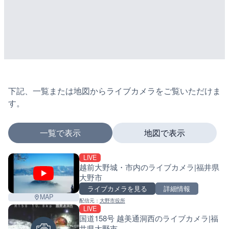
下記、一覧または地図からライブカメラをご覧いただけま
す。
一覧で表示
地図で表示
LIVE
マーカーをタップするとライブカメラの詳細が表示さ
越前大野城・市内のライブカメラ|福井県
大野市
ライブカメラを見る
詳細情報
MAP
配信元：
大野市役所
+
LIVE
国道158号 越美通洞西のライブカメラ|福
−
井県大野市