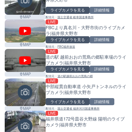
ライブカメラを見る
詳細情報
MAP
配信元：
国土交通省 岐阜国道事務所
LIVE
FBCより真名川・大野市街のライブカメ
ラ|福井県大野市
ライブカメラを見る
詳細情報
MAP
配信元：
FBC福井放送
LIVE
道の駅 越前おおの荒島の郷駐車場のライ
ブカメラ|福井県大野市
ライブカメラを見る
詳細情報
MAP
配信元：
道の駅越前おおの荒島の郷
LIVE
中部縦貫自動車道 小矢戸トンネルのライ
ブカメラ|福井県大野市
ライブカメラを見る
詳細情報
MAP
配信元：
国土交通省 福井河川国道事務所
LIVE
福井県道172号皿谷大野線 陽明のライブ
カメラ|福井県大野市
Leaf