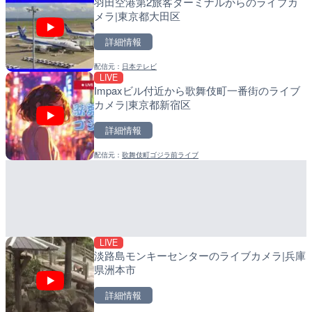
羽田空港第2旅客ターミナルからのライブカ
徳之島町亀津のライブカメ
比井川水門付近から比井崎
メラ|東京都大田区
町
ラ|和歌山県日高町
詳細情報
詳細情報
詳細情報
配信元：
日本テレビ
配信元：
配信元：
Tokki Works
日高町役場
LIVE
LIVE
LIVE
Impaxビル付近から歌舞伎町一番街のライブ
羽田空港第2旅客ターミナ
小浦川水門付近から小浦海
カメラ|東京都新宿区
メラ|東京都大田区
メラ|和歌山県日高町
詳細情報
詳細情報
詳細情報
配信元：
歌舞伎町ゴジラ前ライブ
配信元：
配信元：
日本テレビ
日高町役場
LIVE停止
LIVE
内海海水浴場のライブカメ
産湯川水門付近のライブカ
町
詳細情報
詳細情報
LIVE
配信元：
配信元：
南知多町観光協会
日高町役場
淡路島モンキーセンターのライブカメラ|兵庫
県洲本市
詳細情報