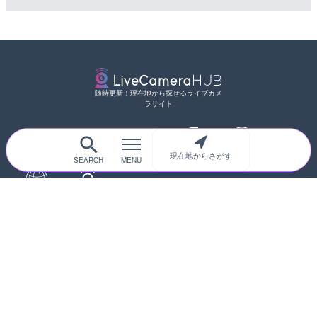
随時更新！現在地から探せるライブカメ
ラサイト
サイトTOP
都道府県別
道路
河川
台風情報
現在地からさがす
海外
カメラ登録