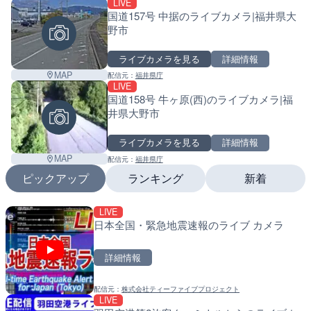
LIVE
国道157号 中据のライブカメラ|福井県大
野市
ライブカメラを見る
詳細情報
MAP
配信元：
福井県庁
LIVE
国道158号 牛ヶ原(西)のライブカメラ|福
井県大野市
ライブカメラを見る
詳細情報
MAP
配信元：
福井県庁
ピックアップ
ランキング
新着
LIVE
LIVE
LIVE
日本全国・緊急地震速報のライブ カメラ
沖永良部島海岸のライブカ
南出川水門付近のライブカ
町
町
詳細情報
詳細情報
詳細情報
配信元：
株式会社ティーファイブプロジェクト
配信元：
配信元：
和泊町
日高町役場
LIVE
LIVE
LIVE