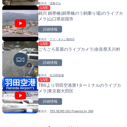
配信元：
淡路ザル
LIVE
LIVE
LIVE
錦川 錦帯橋(錦帯橋のう飼乗り場)のライブカ
日本全国・緊急地震速報の
導目木川 花立砂防堰堤下流
メラ|山口県岩国市
福岡県朝倉市
詳細情報
詳細情報
詳細情報
配信元：
アイ・キャン制作G
配信元：
配信元：
株式会社ティーファイブプロジ
福岡県庁県土整備部河川課
LIVE
LIVE
LIVE
ごろごろ茶屋のライブカメラ|奈良県天川村
手結港(YASU海の駅クラブ
常呂川 鹿ノ子ダムのライブ
高知県香南市
戸町
詳細情報
詳細情報
詳細情報
配信元：
天川村役場
配信元：
配信元：
YASU海の駅CLUB
国土交通省 北海道開発局
LIVE
LIVE
LIVE
TBSより羽田空港第1ターミナルのライブカ
RBCより那覇空港のライブ
天塩川 岩尾内ダムのライブ
メラ|東京都大田区
覇市
別市
詳細情報
詳細情報
詳細情報
配信元：
TBS NEWS DIG Powered by JNN
配信元：
配信元：
【琉球放送】RBC NEWS
国土交通省 北海道開発局
LIVE
LIVE
知内川 上開田橋のライブカ
東京都品川区南大井のライ
市
川区