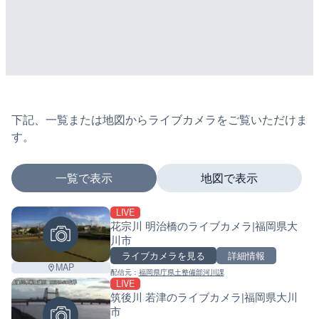
下記、一覧または地図からライブカメラをご覧いただけま
す。
一覧で表示
地図で表示
LIVE
マーカーをタップするとライブカメラの詳細が表示さ
花宗川 明治橋のライブカメラ|福岡県大
川市
ライブカメラを見る
詳細情報
MAP
配信元：
福岡県庁県土整備部河川課
+
LIVE
筑後川 若津のライブカメラ|福岡県大川
−
市