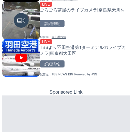
LIVE
LIVE
LIVE
ごろごろ茶屋のライブカメラ|奈良県天川村
ごろごろ茶屋のライブカメ
常呂川 鹿ノ子ダムのライブ
戸町
詳細情報
詳細情報
詳細情報
配信元：
天川村役場
配信元：
配信元：
天川村役場
国土交通省 北海道開発局
LIVE
LIVE
LIVE
TBSより羽田空港第1ターミナルのライブカ
琵琶湖大橋有料道路・守山
天塩川 岩尾内ダムのライブ
メラ|東京都大田区
ラ|滋賀県守山市
別市
詳細情報
詳細情報
詳細情報
配信元：
TBS NEWS DIG Powered by JNN
配信元：
配信元：
滋賀県道路公社
国土交通省 北海道開発局
LIVE
LIVE
手結港(YASU海の駅クラブ
東京都品川区南大井のライ
高知県香南市
川区
Sponsored Link
詳細情報
詳細情報
配信元：
配信元：
YASU海の駅CLUB
東京都品川区南大井ライブカメ
LIVE
LIVE停止
名神高速道路 大津サービ
道の駅さがのせきのライブ
ブカメラ|滋賀県大津市
市