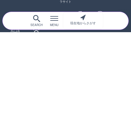
ラサイト
現在地からさがす
サイトTOP
都道府県別
道路
河川
台風情報
海外
カメラ登録
初めての方へ
運営者情報
プライバシーポリシー
© 2017-2026
ライブカメラHUB
Icons made from
svg icons
is licensed by CC BY 4.0