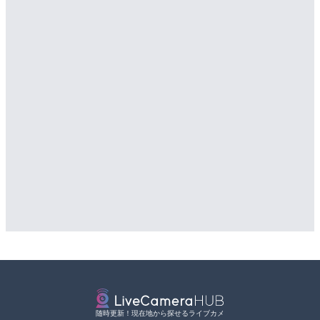
詳細情報
詳細情報
配信元：
道の駅さがのせきPPカム
LIVE
松江自動車道 三次東JCT
配信元：
NEXCO西日本
LIVE
のライブカメラ|広島県三
Impaxビル付近から歌舞
詳細情報
カメラ|東京都新宿区
配信元：
国土交通省 三次河川国道事務所
詳細情報
配信元：
歌舞伎町ゴジラ前ライブ
随時更新！現在地から探せるライブカメ