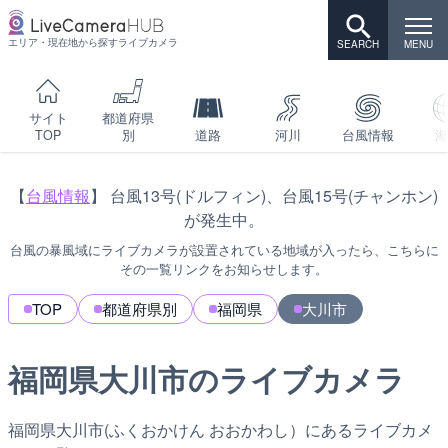
エリア・現在地から探すライブカメラ
サイト
都道府県
TOP
別
道路
河川
台風情報
海
【
台風情報
】 台風13号(ドルフィン)、台風15号(チャンホン)
が発生中。
台風の暴風域にライブカメラが設置されている地域が入ったら、こちらに
その一覧リンクをお知らせします。
TOP
都道府県別
福岡県
大川市
福岡県大川市のライブカメラ
福岡県大川市(ふくおかけん おおかわし）にあるライブカメ