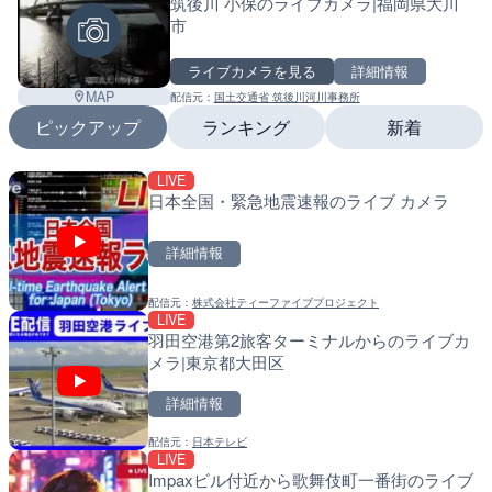
筑後川 小保のライブカメラ|福岡県大川
市
ライブカメラを見る
詳細情報
MAP
配信元：
国土交通省 筑後川河川事務所
ピックアップ
ランキング
新着
LIVE
LIVE
LIVE
日本全国・緊急地震速報のライブ カメラ
国道1号 国府津海岸のライ
南出川水門付近のライブカ
小田原市
町
詳細情報
詳細情報
詳細情報
配信元：
株式会社ティーファイブプロジェクト
配信元：
配信元：
神奈川県庁
日高町役場
LIVE
LIVE
LIVE
羽田空港第2旅客ターミナルからのライブカ
十勝岳 白金模範牧場のライ
比井川水門付近から比井崎
メラ|東京都大田区
美瑛町
ラ|和歌山県日高町
詳細情報
詳細情報
詳細情報
配信元：
日本テレビ
配信元：
配信元：
気象庁
日高町役場
LIVE
LIVE
LIVE
Impaxビル付近から歌舞伎町一番街のライブ
羽田空港第2旅客ターミナ
小浦川水門付近から小浦海