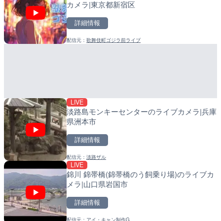
カメラ|東京都新宿区
メラ|東京都大田区
メラ|和歌山県日高町
詳細情報
詳細情報
詳細情報
配信元：
歌舞伎町ゴジラ前ライブ
配信元：
配信元：
日本テレビ
日高町役場
LIVE終了
LIVE
BRびわこよりびわ湖大花
産湯川水門付近のライブカ
メラ|滋賀県大津市
町
詳細情報
詳細情報
LIVE
配信元：
配信元：
ボートレースびわこ【公式サブ
日高町役場
淡路島モンキーセンターのライブカメラ|兵庫
県洲本市
詳細情報
配信元：
淡路ザル
LIVE
LIVE
LIVE
錦川 錦帯橋(錦帯橋のう飼乗り場)のライブカ
日本全国・緊急地震速報の
導目木川 花立砂防堰堤下流
メラ|山口県岩国市
福岡県朝倉市
詳細情報
詳細情報
詳細情報
配信元：
アイ・キャン制作G
配信元：
配信元：
株式会社ティーファイブプロジ
福岡県庁県土整備部河川課