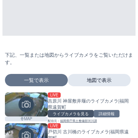
下記、一覧または地図からライブカメラをご覧いただけま
す。
一覧で表示
地図で表示
LIVE
マーカーをタップするとライブカメラの詳細が表示さ
吉原川 神屋敷井堰のライブカメラ|福岡
県遠賀町
ライブカメラを見る
詳細情報
MAP
配信元：
福岡県庁県土整備部河川課
+
LIVE
戸切川 古川橋のライブカメラ|福岡県遠
−
賀町