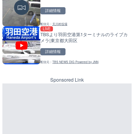
高知県香南市
戸町
詳細情報
詳細情報
詳細情報
配信元：
天川村役場
配信元：
配信元：
YASU海の駅CLUB
国土交通省 北海道開発局
LIVE
LIVE
LIVE
TBSより羽田空港第1ターミナルのライブカ
長野県道45号 扇沢・駐車
天塩川 岩尾内ダムのライブ
メラ|東京都大田区
メラ|長野県大町市
別市
詳細情報
詳細情報
詳細情報
配信元：
TBS NEWS DIG Powered by JNN
配信元：
配信元：
長野県庁
国土交通省 北海道開発局
LIVE終了
LIVE
東名高速道路・厚木インタ
東京都品川区南大井のライ
ライブカメラ|神奈川県厚
川区
Sponsored Link
詳細情報
詳細情報
配信元：
配信元：
テレビ朝日
東京都品川区南大井ライブカメ
LIVE
LIVE停止
知床峠展望台・国道334号
道の駅さがのせきのライブ
ラ|北海道羅臼町
市
詳細情報
詳細情報
配信元：
一般国道334号斜里～ウトロ間
LIVE