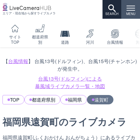
エリア・現在地から探すライブカメラ
サイト
都道府県
TOP
別
道路
河川
台風情報
海
【
台風情報
】 台風13号(ドルフィン)、台風15号(チャンホン)
が発生中。
台風13号(ドルフィン)による
暴風域ライブカメラ一覧・地図
TOP
都道府県別
福岡県
遠賀町
福岡県遠賀町のライブカメラ
福岡県遠賀町(ふくおかけん おんがちょう）にあるライブカ