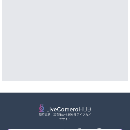
沖永良部島海岸のライブカ
配信元：
道の駅さがのせきPPカム
LIVE
町
松江自動車道 三次東JCT
詳細情報
のライブカメラ|広島県三
配信元：
和泊町
詳細情報
配信元：
国土交通省 三次河川国道事務所
随時更新！現在地から探せるライブカメ
ラサイト