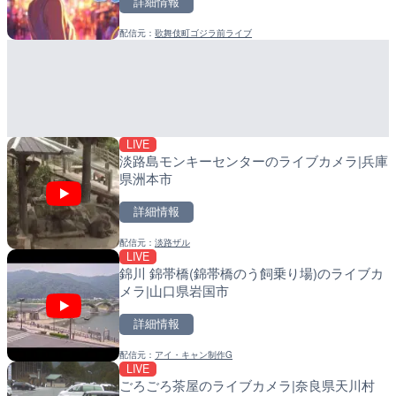
詳細情報
詳細情報
詳細情報
配信元：
歌舞伎町ゴジラ前ライブ
配信元：
配信元：
歌舞伎町ゴジラ前ライブ
日高町役場
LIVE
LIVE
ごろごろ茶屋のライブカメ
産湯川水門付近のライブカ
町
詳細情報
詳細情報
LIVE
配信元：
配信元：
天川村役場
日高町役場
淡路島モンキーセンターのライブカメラ|兵庫
県洲本市
詳細情報
配信元：
淡路ザル
LIVE
LIVE
LIVE
錦川 錦帯橋(錦帯橋のう飼乗り場)のライブカ
国道406号 菅平のライブ
導目木川 花立砂防堰堤下流
メラ|山口県岩国市
福岡県朝倉市
詳細情報
詳細情報
詳細情報
配信元：
アイ・キャン制作G
配信元：
配信元：
長野県庁
福岡県庁県土整備部河川課
LIVE
LIVE
LIVE
ごろごろ茶屋のライブカメラ|奈良県天川村
手結港(YASU海の駅クラブ
常呂川 鹿ノ子ダムのライブ