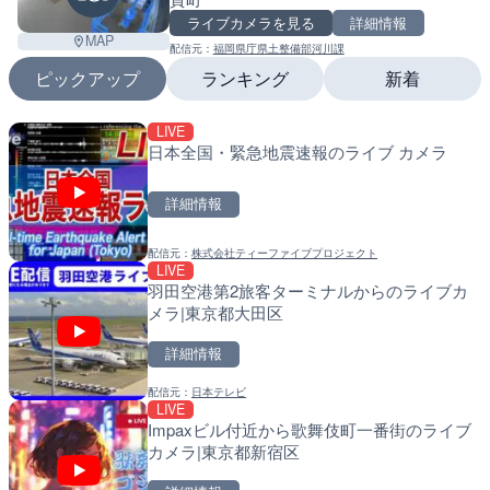
ライブカメラを見る
詳細情報
MAP
配信元：
福岡県庁県土整備部河川課
ピックアップ
ランキング
新着
LIVE
LIVE
LIVE
日本全国・緊急地震速報のライブ カメラ
日本全国・緊急地震速報の
南出川水門付近のライブカ
町
詳細情報
詳細情報
詳細情報
配信元：
株式会社ティーファイブプロジェクト
配信元：
配信元：
株式会社ティーファイブプロジ
日高町役場
LIVE
LIVE
LIVE
羽田空港第2旅客ターミナルからのライブカ
羽田空港第2旅客ターミナ
比井川水門付近から比井崎
メラ|東京都大田区
メラ|東京都大田区
ラ|和歌山県日高町
詳細情報
詳細情報
詳細情報
配信元：
日本テレビ
配信元：
配信元：
日本テレビ
日高町役場
LIVE
LIVE
LIVE
Impaxビル付近から歌舞伎町一番街のライブ
Impaxビル付近から歌舞
小浦川水門付近から小浦海
カメラ|東京都新宿区
カメラ|東京都新宿区
メラ|和歌山県日高町
Leaf