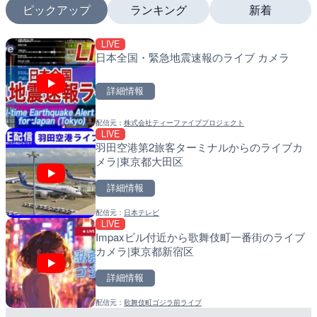
ピックアップ
ランキング
新着
LIVE
LIVE
LIVE
日本全国・緊急地震速報のライブ カメラ
羽田空港第2旅客ターミナ
南出川水門付近のライブカ
メラ|東京都大田区
町
詳細情報
詳細情報
詳細情報
配信元：
株式会社ティーファイブプロジェクト
配信元：
配信元：
日本テレビ
日高町役場
LIVE
LIVE
LIVE
羽田空港第2旅客ターミナルからのライブカ
ルナコーストより銭函海水
比井川水門付近から比井崎
メラ|東京都大田区
ラ|北海道小樽市
ラ|和歌山県日高町
詳細情報
詳細情報
詳細情報
配信元：
日本テレビ
配信元：
配信元：
ホテルルナコースト
日高町役場
LIVE
LIVE
LIVE
Impaxビル付近から歌舞伎町一番街のライブ
多摩川 日野橋水位観測所の
小浦川水門付近から小浦海
カメラ|東京都新宿区
京都立川市
メラ|和歌山県日高町
詳細情報
詳細情報
詳細情報
配信元：
歌舞伎町ゴジラ前ライブ
配信元：
配信元：
国土交通省 京浜河川事務所
日高町役場
LIVE
LIVE