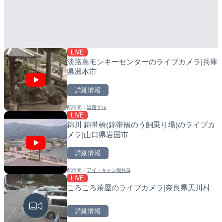
旧北上川 神取橋上流のライ
産湯川水門付近のライブカ
石巻市
町
詳細情報
詳細情報
LIVE
配信元：
配信元：
国土交通省 北上川下流河川事
日高町役場
淡路島モンキーセンターのライブカメラ|兵庫
県洲本市
詳細情報
配信元：
淡路ザル
LIVE
LIVE
LIVE
錦川 錦帯橋(錦帯橋のう飼乗り場)のライブカ
知床峠展望台・国道334号
導目木川 花立砂防堰堤下流
メラ|山口県岩国市
ラ|北海道羅臼町
福岡県朝倉市
詳細情報
詳細情報
詳細情報
配信元：
アイ・キャン制作G
配信元：
配信元：
一般国道334号斜里～ウトロ間
福岡県庁県土整備部河川課
LIVE
LIVE停止
LIVE
ごろごろ茶屋のライブカメラ|奈良県天川村
日本平から富士山・清水港
常呂川 鹿ノ子ダムのライブ
岡県静岡市
戸町
詳細情報
詳細情報
詳細情報