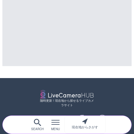
詳細情報
配信元：
国土交通省 三次河川国道事務所
随時更新！現在地から探せるライブカメ
ラサイト
現在地からさがす
サイトTOP
都道府県別
道路
河川
台風情報