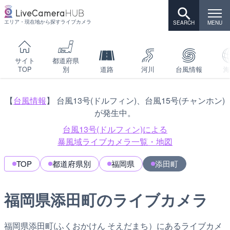
エリア・現在地から探すライブカメラ
サイト
都道府県
TOP
別
道路
河川
台風情報
海
【
台風情報
】 台風13号(ドルフィン)、台風15号(チャンホン)
が発生中。
台風13号(ドルフィン)による
暴風域ライブカメラ一覧・地図
TOP
都道府県別
福岡県
添田町
福岡県添田町のライブカメラ
福岡県添田町(ふくおかけん そえだまち）にあるライブカメ