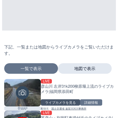
下記、一覧または地図からライブカメラをご覧いただけま
す。
一覧で表示
地図で表示
LIVE
マーカーをタップするとライブカメラの詳細が表示さ
彦山川 左岸31k200柳原堰上流のライブカ
メラ|福岡県添田町
ライブカメラを見る
詳細情報
+
MAP
配信元：
国土交通省 遠賀川河川事務所
−
LIVE
英彦山・別所駐車場付近のライブカメラ|