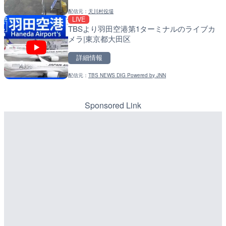
配信元：
天川村役場
配信元：
配信元：
SBSnews6
国土交通省 北海道開発局
LIVE
LIVE
LIVE
TBSより羽田空港第1ターミナルのライブカ
利根川 福島橋のライブカメ
天塩川 岩尾内ダムのライブ
メラ|東京都大田区
別市
詳細情報
詳細情報
詳細情報
配信元：
TBS NEWS DIG Powered by JNN
配信元：
配信元：
群馬県土整備部河川課
国土交通省 北海道開発局
LIVE
LIVE
牛首川 弥陀ヶ原のライブカ
東京都品川区南大井のライ
市
川区
Sponsored Link
詳細情報
詳細情報
配信元：
配信元：
国土交通省 金沢河川国道事務所
東京都品川区南大井ライブカメ
LIVE
LIVE停止
摩周湖のライブカメラ|北
道の駅さがのせきのライブ
市
詳細情報
詳細情報
配信元：
環境省自然環境局生物多様性セ
LIVE
配信元：
道の駅さがのせきPPカム
武儀川 谷口のライブカメラ
LIVE
松江自動車道 三次東JCT
詳細情報
のライブカメラ|広島県三
配信元：
岐阜県県土整備部河川課