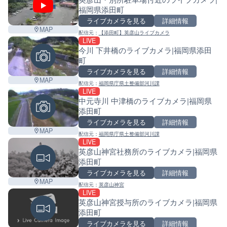
福岡県添田町
ライブカメラを見る
詳細情報
MAP
配信元：
【添田町】英彦山ライブカメラ
LIVE
今川 下井橋のライブカメラ|福岡県添田
町
ライブカメラを見る
詳細情報
MAP
配信元：
福岡県庁県土整備部河川課
LIVE
中元寺川 中津橋のライブカメラ|福岡県
添田町
ライブカメラを見る
詳細情報
MAP
配信元：
福岡県庁県土整備部河川課
LIVE
英彦山神宮社務所のライブカメラ|福岡県
添田町
ライブカメラを見る
詳細情報
MAP
配信元：
英彦山神宮
LIVE
英彦山神宮授与所のライブカメラ|福岡県
添田町
Leaf
ライブカメラを見る
詳細情報