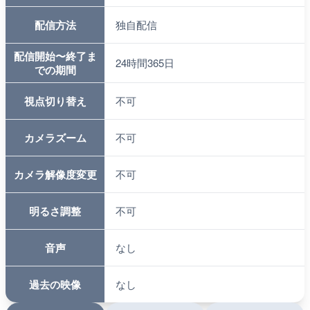
配信方法
独自配信
配信開始〜終了ま
24時間365日
での期間
視点切り替え
不可
カメラズーム
不可
カメラ解像度変更
不可
明るさ調整
不可
音声
なし
過去の映像
なし