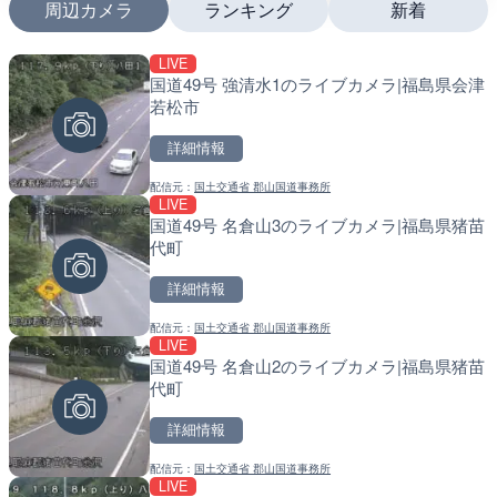
周辺カメラ
ランキング
新着
LIVE
LIVE
LIVE
国道49号 強清水1のライブカメラ|福島県会津
日本全国・緊急地震速報の
南出川水門付近のライブカ
若松市
町
詳細情報
詳細情報
詳細情報
配信元：
国土交通省 郡山国道事務所
配信元：
配信元：
株式会社ティーファイブプロジ
日高町役場
LIVE
LIVE
LIVE
国道49号 名倉山3のライブカメラ|福島県猪苗
羽田空港第2旅客ターミナ
比井川水門付近から比井崎
代町
メラ|東京都大田区
ラ|和歌山県日高町
詳細情報
詳細情報
詳細情報
配信元：
国土交通省 郡山国道事務所
配信元：
配信元：
日本テレビ
日高町役場
LIVE
LIVE
LIVE
国道49号 名倉山2のライブカメラ|福島県猪苗
Impaxビル付近から歌舞
小浦川水門付近から小浦海
代町
カメラ|東京都新宿区
メラ|和歌山県日高町
詳細情報
詳細情報
詳細情報
配信元：
国土交通省 郡山国道事務所
配信元：
配信元：
歌舞伎町ゴジラ前ライブ
日高町役場
LIVE
LIVE
LIVE