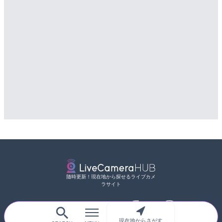
随時更新！現在地から探せるライブカメ
ラサイト
現在地からさがす
サイトTOP
都道府県別
道路
河川
台風情報