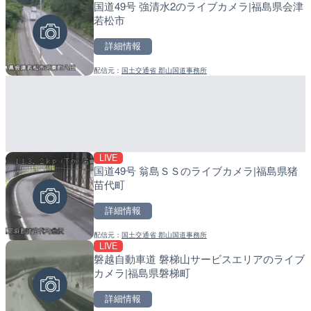
国道49号 強清水2のライブカメラ|福島県会津
国道406号 菅平のライブ
産湯川水門付近のライブカ
若松市
町
詳細情報
詳細情報
詳細情報
配信元：
国土交通省 郡山国道事務所
配信元：
配信元：
長野県庁
日高町役場
LIVE
LIVE
LIVE
国道49号 翁島ＳＳのライブカメラ|福島県猪
ごろごろ茶屋のライブカメ
導目木川 花立砂防堰堤下流
苗代町
福岡県朝倉市
詳細情報
詳細情報
詳細情報
配信元：
国土交通省 郡山国道事務所
配信元：
配信元：
天川村役場
福岡県庁県土整備部河川課
LIVE
LIVE
LIVE
磐越自動車道 磐梯山サービスエリアのライブ
淡路島モンキーセンターの
常呂川 鹿ノ子ダムのライブ
カメラ|福島県磐梯町
県洲本市
戸町
詳細情報
詳細情報
詳細情報