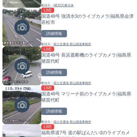
配信元：
NEXCO東日本
配信元：
配信元：
淡路ザル
国土交通省 北海道開発局
LIVE
LIVE終了
LIVE
国道49号 強清水3のライブカメラ|福島県会津
水晶浜海水浴場のライブカ
天塩川 岩尾内ダムのライブ
若松市
別市
詳細情報
詳細情報
詳細情報
配信元：
国土交通省 郡山国道事務所
配信元：
配信元：
美浜町
国土交通省 北海道開発局
LIVE
LIVE終了
LIVE
国道49号 長浜遮断機のライブカメラ|福島県
東名高速道路・厚木インタ
東京都品川区南大井のライ
猪苗代町
ライブカメラ|神奈川県厚
川区
詳細情報
詳細情報
詳細情報
配信元：
国土交通省 郡山国道事務所
配信元：
配信元：
テレビ朝日
東京都品川区南大井ライブカメ
LIVE
LIVE
LIVE停止
国道49号 マリーナ前のライブカメラ|福島県
錦川 錦帯橋(錦帯橋のう飼
道の駅さがのせきのライブ
猪苗代町
メラ|山口県岩国市
市
詳細情報
詳細情報
詳細情報
配信元：
国土交通省 郡山国道事務所
配信元：
配信元：
アイ・キャン制作G
道の駅さがのせきPPカム
LIVE
LIVE
LIVE
福島県道7号 道の駅ばんだい2のライブカメ
手結港(YASU海の駅クラブ
松江自動車道 三次東JCT