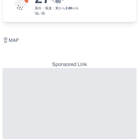
°C
°F
/
80
風向・風速：
東
から
2.88
ｍ/s
強い雨
MAP
Sponsored Link