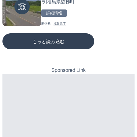
ラ|福島県磐梯町
高知県香南市
のライブカメラ|広島県三
詳細情報
詳細情報
詳細情報
配信元：
福島県庁
配信元：
配信元：
YASU海の駅CLUB
国土交通省 三次河川国道事務所
もっと読み込む
Sponsored Link