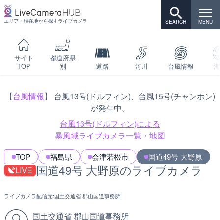
エリア・現在地から探すライブカメラ
サイト
都道府県
TOP
別
道路
河川
台風情報
海
【
台風情報
】 台風13号(ドルフィン)、台風15号(チャンホン)
が発生中。
台風13号(ドルフィン)による
暴風域ライブカメラ一覧・地図
TOP
福島県
会津若松市
国道49号 大野原
国道49号 大野原のライブカメラ
LIVE
ライブカメラ配信元:
国土交通省 郡山国道事務所
国土交通省 郡山国道事務所