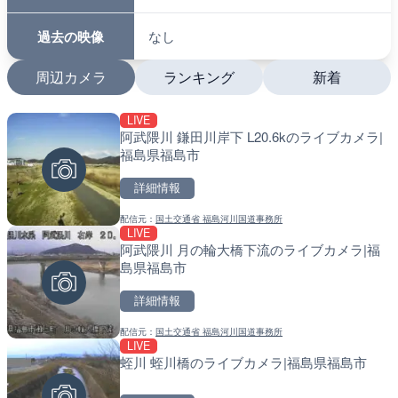
過去の映像
なし
周辺カメラ
ランキング
新着
LIVE
LIVE
LIVE
阿武隈川 鎌田川岸下 L20.6kのライブカメラ|
ATISより保土ヶ谷バイパ
南出川水門付近のライブカ
福島県福島市
ェンジのライブカメラ|神
町
詳細情報
詳細情報
詳細情報
配信元：
国土交通省 福島河川国道事務所
配信元：
配信元：
日本エンタープライズ株式会社
日高町役場
LIVE
LIVE
LIVE
阿武隈川 月の輪大橋下流のライブカメラ|福
日本全国・緊急地震速報の
比井川水門付近から比井崎
島県福島市
ラ|和歌山県日高町
詳細情報
詳細情報
詳細情報
配信元：
国土交通省 福島河川国道事務所
配信元：
配信元：
株式会社ティーファイブプロジ
日高町役場
LIVE
LIVE終了
LIVE
蛭川 蛭川橋のライブカメラ|福島県福島市
水晶浜海水浴場のライブカ
小浦川水門付近から小浦海
メラ|和歌山県日高町