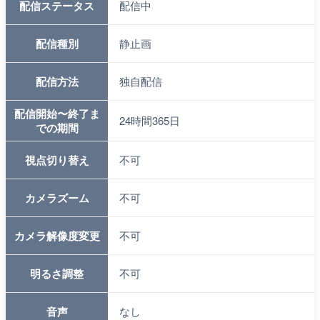
配信ステータス
配信中
配信種別
静止画
配信方法
独自配信
配信開始〜終了ま
24時間365日
での期間
視点切り替え
不可
カメラズーム
不可
カメラ解像度変更
不可
明るさ調整
不可
音声
なし