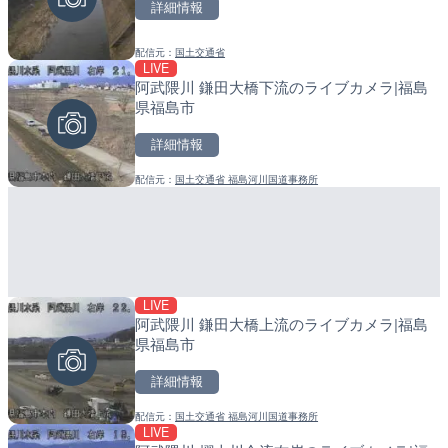
詳細情報
詳細情報
詳細情報
配信元：
国土交通省
配信元：
配信元：
美浜町
日高町役場
LIVE
LIVE
LIVE
阿武隈川 鎌田大橋下流のライブカメラ|福島
羽田空港第2旅客ターミナ
産湯川水門付近のライブカ
県福島市
メラ|東京都大田区
町
詳細情報
詳細情報
詳細情報
配信元：
国土交通省 福島河川国道事務所
配信元：
配信元：
日本テレビ
日高町役場
LIVE
LIVE
LIVE
阿武隈川 鎌田大橋上流のライブカメラ|福島
TBSより羽田空港第1ター
導目木川 花立砂防堰堤下流
県福島市
メラ|東京都大田区
福岡県朝倉市
詳細情報
詳細情報
詳細情報
配信元：
国土交通省 福島河川国道事務所
配信元：
配信元：
TBS NEWS DIG Powered by J
福岡県庁県土整備部河川課
LIVE
LIVE
LIVE