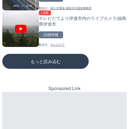
配信元：
国土交通省 福島河川国道事務所
配信元：
配信元：
長野県庁
道の駅さがのせきPPカム
LIVE
LIVE
LIVE
テレビだてより伊達市内のライブカメラ|福島
水窪川 水窪大橋のライブカ
松江自動車道 三次東JCT
県伊達市
市
のライブカメラ|広島県三
詳細情報
詳細情報
詳細情報
配信元：
テレビだて
配信元：
配信元：
静岡県交通基盤部河川砂防局土
国土交通省 三次河川国道事務所
もっと読み込む
Sponsored Link