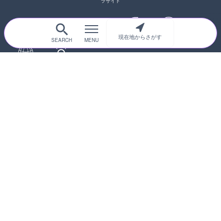
ラサイト
現在地からさがす
サイトTOP
都道府県別
道路
河川
台風情報
海外
カメラ登録
初めての方へ
運営者情報
プライバシーポリシー
© 2017-2026
ライブカメラHUB
Icons made from
svg icons
is licensed by CC BY 4.0