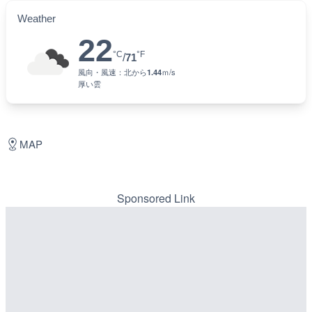
Weather
22
°C
°F
/
71
風向・風速：
北
から
1.44
ｍ/s
厚い雲
MAP
Sponsored Link