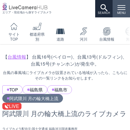
エリア・現在地から探すライブカメラ
サイト
都道府県
TOP
別
道路
河川
台風情報
海
【
台風情報
】 台風16号(ペイロー)、台風13号(ドルフィン)、
台風15号(チャンホン)が発生中。
台風の暴風域にライブカメラが設置されている地域が入ったら、こちらに
その一覧リンクをお知らせします。
TOP
福島県
福島市
阿武隈川 月の輪大橋上流
LIVE
阿武隈川 月の輪大橋上流のライブカメラ
ライブカメラ配信元:
国土交通省 福島河川国道事務所