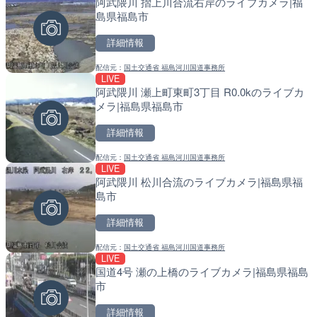
阿武隈川 摺上川合流右岸のライブカメラ|福
知床峠展望台・国道334号
常呂川 鹿ノ子ダムのライブ
島県福島市
ラ|北海道羅臼町
戸町
詳細情報
詳細情報
詳細情報
配信元：
国土交通省 福島河川国道事務所
配信元：
配信元：
一般国道334号斜里～ウトロ間
国土交通省 北海道開発局
LIVE
LIVE
LIVE
阿武隈川 瀬上町東町3丁目 R0.0kのライブカ
知内川 上開田橋のライブカ
天塩川 岩尾内ダムのライブ
メラ|福島県福島市
市
別市
詳細情報
詳細情報
詳細情報
配信元：
国土交通省 福島河川国道事務所
配信元：
配信元：
高島市役所 政策部 危機管理局
国土交通省 北海道開発局
LIVE
LIVE
LIVE
阿武隈川 松川合流のライブカメラ|福島県福
ごろごろ茶屋のライブカメ
東京都品川区南大井のライ
島市
川区
詳細情報
詳細情報
詳細情報
配信元：
国土交通省 福島河川国道事務所
配信元：
配信元：
天川村役場
東京都品川区南大井ライブカメ
LIVE
LIVE
LIVE停止
国道4号 瀬の上橋のライブカメラ|福島県福島
国道406号 菅平のライブ
道の駅さがのせきのライブ
市
市
詳細情報
詳細情報
詳細情報