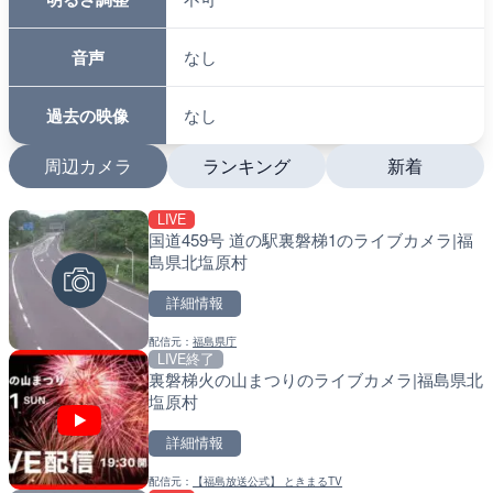
音声
なし
過去の映像
なし
周辺カメラ
ランキング
新着
LIVE
LIVE終了
LIVE
国道459号 道の駅裏磐梯1のライブカメラ|福
いたみ花火大会のライブカ
南出川水門付近のライブカ
島県北塩原村
町
詳細情報
詳細情報
詳細情報
配信元：
福島県庁
配信元：
配信元：
いたみ花火大会ライブ配信用
日高町役場
LIVE終了
LIVE
LIVE
裏磐梯火の山まつりのライブカメラ|福島県北
広島県道321号 美土里の
比井川水門付近から比井崎
塩原村
安芸高田市
ラ|和歌山県日高町
詳細情報
詳細情報
詳細情報
配信元：
【福島放送公式】 ときまるTV
配信元：
配信元：
広島県土木局土木整備部道路整
日高町役場