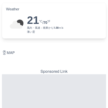
Weather
21
°C
°F
/
70
風向・風速：
南東
から
1.58
ｍ/s
薄い雲
MAP
Sponsored Link