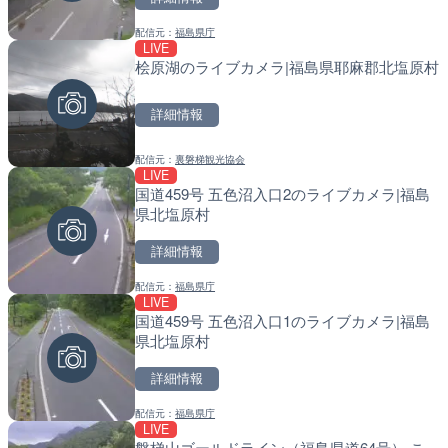
配信元：
福島県庁
配信元：
配信元：
湘南ライブカメラ
福岡県庁県土整備部河川課
LIVE
LIVE
LIVE
桧原湖のライブカメラ|福島県耶麻郡北塩原村
国道1号 三ヶ野のライブカ
常呂川 鹿ノ子ダムのライブ
戸町
詳細情報
詳細情報
詳細情報
配信元：
裏磐梯観光協会
配信元：
配信元：
国土交通省 浜松河川国道事務所
国土交通省 北海道開発局
LIVE
LIVE
LIVE
国道459号 五色沼入口2のライブカメラ|福島
富山県道76号 万尾のライ
天塩川 岩尾内ダムのライブ
県北塩原村
見市
別市
詳細情報
詳細情報
詳細情報
配信元：
福島県庁
配信元：
配信元：
国土交通省 富山河川国道事務所
国土交通省 北海道開発局
LIVE
LIVE
LIVE
国道459号 五色沼入口1のライブカメラ|福島
国道57号 産山第2のライ
東京都品川区南大井のライ
県北塩原村
市
川区
詳細情報
詳細情報
詳細情報
配信元：
福島県庁
配信元：
配信元：
国土交通省 熊本河川国道事務所
東京都品川区南大井ライブカメ
LIVE
LIVE
LIVE停止
磐梯山ゴールドライン（福島県道64号） こ
柏尾川 元町橋のライブカメ
道の駅さがのせきのライブ