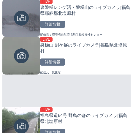
LIVE
LIVE
LIVE
裏磐梯レンゲ沼・磐梯山のライブカメラ|福島
広島県道4号 川根のライブ
小浦川水門付近から小浦海
県耶麻郡北塩原村
高田市
メラ|和歌山県日高町
詳細情報
詳細情報
詳細情報
配信元：
環境省自然環境局生物多様性センター
配信元：
配信元：
広島県土木局土木整備部道路整
日高町役場
LIVE
LIVE
LIVE
磐梯山 剣ケ峯のライブカメラ|福島県北塩原
広島県道6号 智教寺のライ
産湯川水門付近のライブカ
村
芸高田市
町
詳細情報
詳細情報
詳細情報
配信元：
気象庁
配信元：
配信元：
広島県土木局土木整備部道路整
日高町役場
LIVE
LIVE終了
LIVE
福島県道64号 野鳥の森のライブカメラ|福島
東京タワー・港区芝周辺の
導目木川 花立砂防堰堤下流
県北塩原村
都港区
福岡県朝倉市
詳細情報
詳細情報
詳細情報