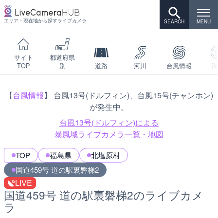
エリア・現在地から探すライブカメラ
サイト
都道府県
TOP
別
道路
河川
台風情報
海
【
台風情報
】 台風13号(ドルフィン)、台風15号(チャンホン)
が発生中。
台風13号(ドルフィン)による
暴風域ライブカメラ一覧・地図
TOP
福島県
北塩原村
国道459号 道の駅裏磐梯2
LIVE
国道459号 道の駅裏磐梯2のライブカメ
ラ