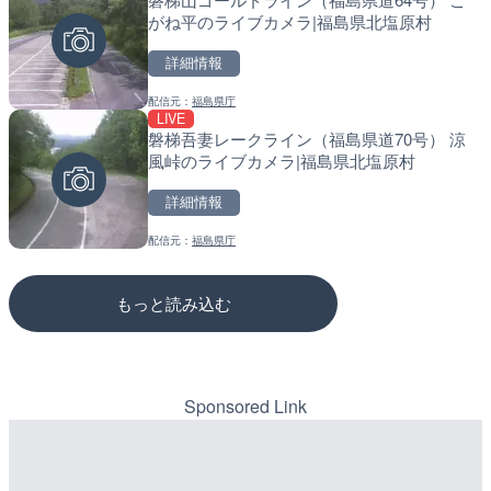
がね平のライブカメラ|福島県北塩原村
市
市
詳細情報
詳細情報
詳細情報
配信元：
福島県庁
配信元：
配信元：
横浜市道路局河川企画課
道の駅さがのせきPPカム
LIVE
LIVE
LIVE
磐梯吾妻レークライン（福島県道70号） 涼
国道57号 産山第1のライ
松江自動車道 三次東JCT
風峠のライブカメラ|福島県北塩原村
市
のライブカメラ|広島県三
詳細情報
詳細情報
詳細情報
配信元：
福島県庁
配信元：
配信元：
国土交通省 熊本河川国道事務所
国土交通省 三次河川国道事務所
もっと読み込む
Sponsored Link