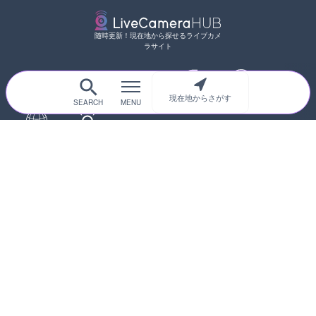
随時更新！現在地から探せるライブカメ
ラサイト
現在地からさがす
サイトTOP
都道府県別
道路
河川
台風情報
海外
カメラ登録
初めての方へ
運営者情報
プライバシーポリシー
© 2017-2026
ライブカメラHUB
Icons made from
svg icons
is licensed by CC BY 4.0