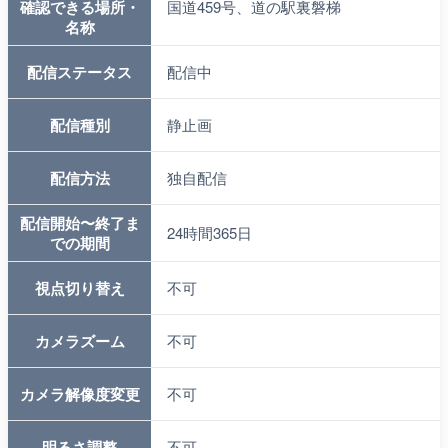
確認できる場所・
国道459号、道の駅裏磐梯
名称
配信ステータス
配信中
配信種別
静止画
配信方法
独自配信
配信開始〜終了ま
24時間365日
での期間
視点切り替え
不可
カメラズーム
不可
カメラ解像度変更
不可
明るさ調整
不可