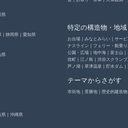
川県
特定の構造物・地域
県
｜
静岡県
｜
愛知県
お台場
｜
みなとみらい
｜
サービ
ナスライン
｜
フェリー・船乗り
公園・広場
｜
地中海
｜
富士山
｜
山県
伎町
｜
江ノ島
｜
渋谷スクランブ
芦ノ湖
｜
草津温泉
｜
貯水ダム
｜
テーマからさがす
市街地
｜
景勝地
｜
歴史的建造物
島県
｜
沖縄県