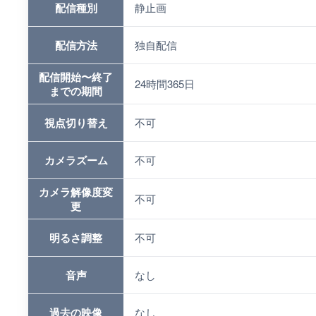
配信種別
静止画
配信方法
独自配信
配信開始〜終了
24時間365日
までの期間
視点切り替え
不可
カメラズーム
不可
カメラ解像度変
不可
更
明るさ調整
不可
音声
なし
過去の映像
なし