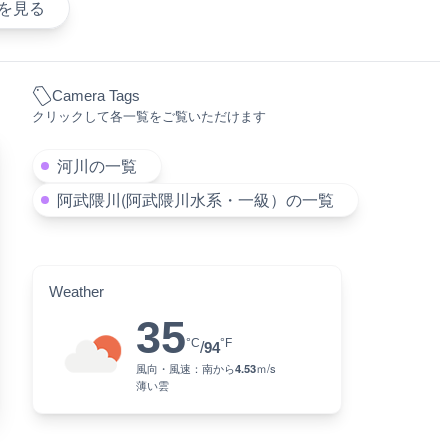
を見る
Camera Tags
クリックして各一覧をご覧いただけます
河川の一覧
阿武隈川(阿武隈川水系・一級）の一覧
Weather
35
°C
°F
/
94
風向・風速：
南
から
4.53
ｍ/s
薄い雲