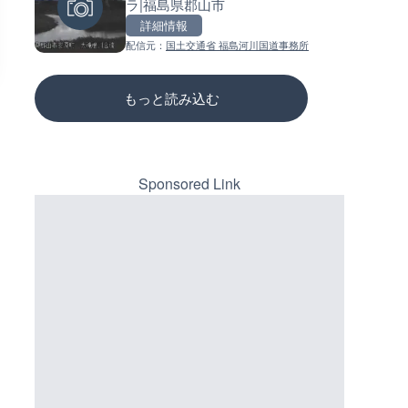
ラ|福島県郡山市
賀県高島市
ーチェンジのライブカメラ|広
三次市
詳細情報
詳細情報
詳細情報
配信元：
国土交通省 福島河川国道事務所
配信元：
配信元：
高島市役所 政策部 危機管理局
国土交通省 三次河川国道事務所
もっと読み込む
Sponsored Link