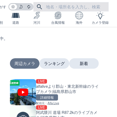
がす
別
道路
河川
台風情報
海外
カメラ登録
生中。
周辺カメラ
ランキング
新着
LIVE
LIVE
LIVE
alfaliveより郡山・東北新幹線のライ
沖永良部島海岸のライブカメラ
南出川水門付近のライブカメラ
ブカメラ|福島県郡山市
児島県和泊町
歌山県日高町
詳細情報
詳細情報
詳細情報
配信元：
Alfa Live
配信元：
配信元：
和泊町
日高町役場
LIVE
LIVE
LIVE
阿武隈川 道場 R87.2kのライブカメ
徳之島町亀津のライブカメラ|
比井川水門付近から比井崎海