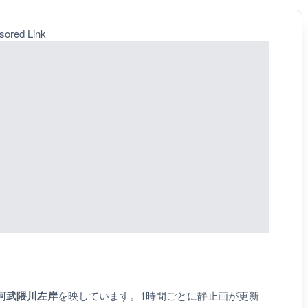
sored Link
阿武隈川左岸
を映しています。1時間ごとに静止画が更新