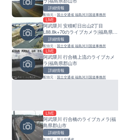
ラ|福島県郡山市
島県徳之島町
イブカメラ|和歌山県日高町
詳細情報
詳細情報
詳細情報
配信元：
国土交通省 福島河川国道事務所
配信元：
配信元：
Tokki Works
日高町役場
LIVE
LIVE停止
LIVE
阿武隈川 安積町日出山2丁目
内海海水浴場のライブカメラ|
小浦川水門付近から小浦海水
L88.8k+70のライブカメラ|福島県郡
県南知多町
ライブカメラ|和歌山県日高町
山市
詳細情報
詳細情報
詳細情報
配信元：
国土交通省 福島河川国道事務所
配信元：
配信元：
南知多町観光協会
日高町役場
LIVE
LIVE
LIVE
阿武隈川 行合橋上流のライブカメ
手結港(YASU海の駅クラブ)の
産湯川水門付近のライブカメラ
ラ|福島県郡山市
ブカメラ|高知県香南市
歌山県日高町
詳細情報
詳細情報
詳細情報
配信元：
国土交通省 福島河川国道事務所
配信元：
配信元：
YASU海の駅CLUB
日高町役場
LIVE
LIVE
LIVE
阿武隈川 行合橋のライブカメラ|福
羽田空港第2旅客ターミナルか
導目木川 花立砂防堰堤下流の
島県郡山市
ライブカメラ|東京都大田区
ブカメラ|福岡県朝倉市
詳細情報
詳細情報
詳細情報
配信元：
国土交通省
配信元：
配信元：
日本テレビ
福岡県庁県土整備部河川課