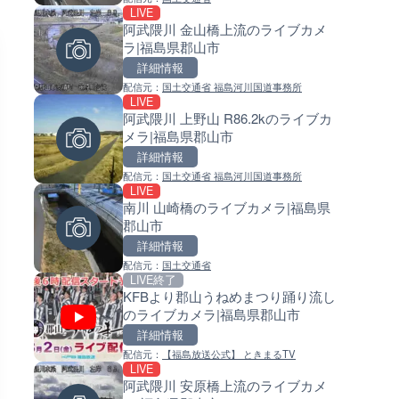
LIVE
LIVE
LIVE
阿武隈川 金山橋上流のライブカメ
日本全国・緊急地震速報のラ
常呂川 鹿ノ子ダムのライブカメ
ラ|福島県郡山市
カメラ
北海道置戸町
詳細情報
詳細情報
詳細情報
配信元：
国土交通省 福島河川国道事務所
配信元：
配信元：
株式会社ティーファイブプロジ
国土交通省 北海道開発局
LIVE
LIVE
LIVE
阿武隈川 上野山 R86.2kのライブカ
RBCより那覇空港のライブカメ
天塩川 岩尾内ダムのライブカメ
メラ|福島県郡山市
沖縄県那覇市
北海道士別市
詳細情報
詳細情報
詳細情報
配信元：
国土交通省 福島河川国道事務所
配信元：
配信元：
【琉球放送】RBC NEWS
国土交通省 北海道開発局
LIVE
LIVE
LIVE
南川 山崎橋のライブカメラ|福島県
沖永良部島(知名町内)のライブ
東京都品川区南大井のライブ
郡山市
ラ|鹿児島県知名町
ラ|東京都品川区
詳細情報
詳細情報
詳細情報
配信元：
国土交通省
配信元：
配信元：
知名町
東京都品川区南大井ライブカメ
LIVE終了
LIVE
LIVE停止
KFBより郡山うねめまつり踊り流し
ごろごろ茶屋のライブカメラ|
道の駅さがのせきのライブカメ
のライブカメラ|福島県郡山市
県天川村
大分県大分市
詳細情報
詳細情報
詳細情報
配信元：
【福島放送公式】 ときまるTV
配信元：
配信元：
天川村役場
道の駅さがのせきPPカム
LIVE
LIVE
LIVE
阿武隈川 安原橋上流のライブカメ
知内川 上開田橋のライブカメラ
松江自動車道 三次東JCT・イ