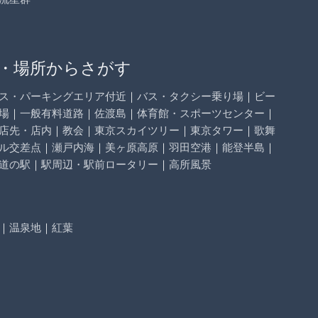
・場所からさがす
ス・パーキングエリア付近
｜
バス・タクシー乗り場
｜
ビー
場
｜
一般有料道路
｜
佐渡島
｜
体育館・スポーツセンター
｜
店先・店内
｜
教会
｜
東京スカイツリー
｜
東京タワー
｜
歌舞
ル交差点
｜
瀬戸内海
｜
美ヶ原高原
｜
羽田空港
｜
能登半島
｜
道の駅
｜
駅周辺・駅前ロータリー
｜
高所風景
｜
温泉地
｜
紅葉