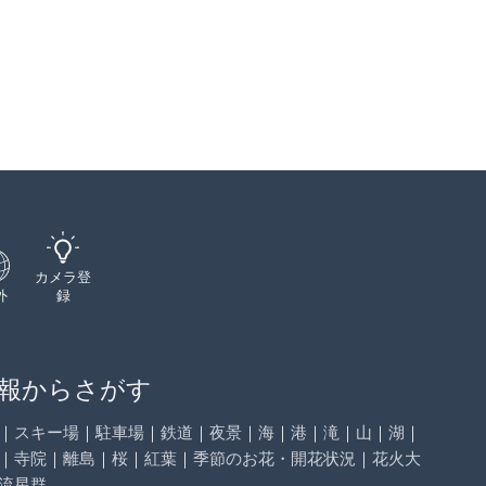
カメラ登
外
録
報からさがす
｜
スキー場
｜
駐車場
｜
鉄道
｜
夜景
｜
海
｜
港
｜
滝
｜
山
｜
湖
｜
｜
寺院
｜
離島
｜
桜
｜
紅葉
｜
季節のお花・開花状況
｜
花火大
流星群