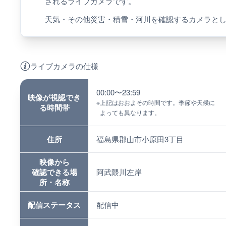
されるライブカメラです。
天気・その他災害・積雪・河川を確認するカメラと
ライブカメラの仕様
00:00〜23:59
映像が視認でき
※
上記はおおよその時間です。季節や天候に
る時間帯
よっても異なります。
住所
福島県郡山市小原田3丁目
映像から
確認できる場
阿武隈川左岸
所・名称
配信ステータス
配信中