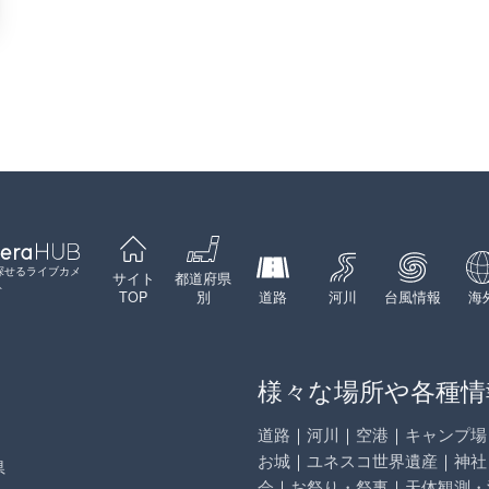
探せるライブカメ
サイト
都道府県
ト
TOP
別
道路
河川
台風情報
海
様々な場所や各種情
道路
｜
河川
｜
空港
｜
キャンプ場
お城
｜
ユネスコ世界遺産
｜
神社
県
会
｜
お祭り・祭事
｜
天体観測・