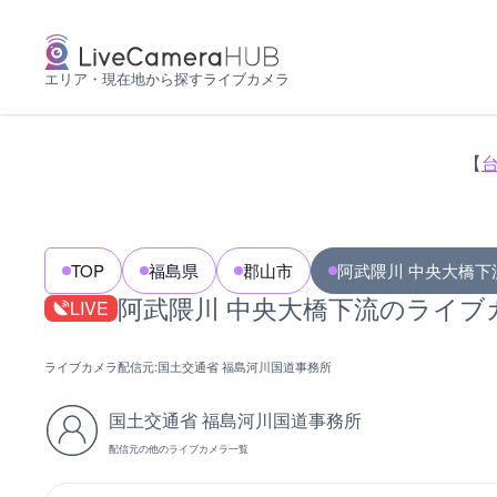
エリア・現在地から探すライブカメラ
【
TOP
福島県
郡山市
阿武隈川 中央大橋下
阿武隈川 中央大橋下流のライブ
LIVE
ライブカメラ配信元:
国土交通省 福島河川国道事務所
国土交通省 福島河川国道事務所
配信元の他のライブカメラ一覧